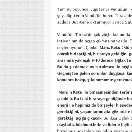
Tüm ay boyunca, Jüpiter ve Venüs’ün Te
şey, Jüpiter’in Venüs’ün burcu Terazi’d
sadece Jüpiter’e aktarmıyor ayrıca Satü
Venüs’ün Terazi’de çok güçlü konumda o
ihtiyacının da açığa çıkmasına vesile. 
söylemiyorum. Çünkü,
Mars, Ketu ( Gün
olarak birleştiğini, bir araya geldiğini g
arasında yaklaşık 9-10 derece Oğlak’ta 
Bu da şu demek; ay tutulması ile açığa 
Geçmişten gelen sorunlar, duygusal kar
konulara bakıp, şifalanmamız gerekmek
Mars’ın Ketu ile birleşmesinden teröri
çıkabilir. Bu ikisi biraraya geldiğinde b
enerji ile hepimiz de bir şeyler hissed
gerektiğini, yaşamlarımızda göz ardı e
gerektiği açığa çıkacak.
Bu ikisi Oğlak’
olaylarla, hükümetlerle ve liderle
ilgil
bozulmuş noktaları, yıkımları göstere