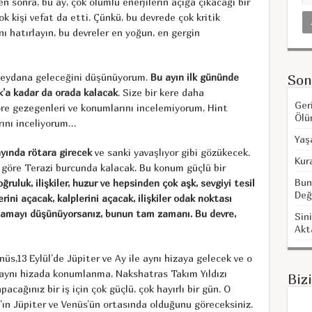
n sonra, bu ay, çok olumlu enerjilerin açığa çıkacağı bir
k kişi vefat da etti. Çünkü, bu devrede çok kritik
 hatırlayın, bu devreler en yoğun, en gergin
 meydana geleceğini düşünüyorum.
Bu ayın ilk gününde
Son
k’a kadar da orada kalacak
. Size bir kere daha
Ger
göre gezegenleri ve konumlarını incelemiyorum, Hint
Ölü
rını inceliyorum…
Yaş
yında rötara girecek
ve sanki yavaşlıyor gibi gözükecek.
Kur
e göre Terazi burcunda kalacak. Bu konum güçlü bir
Bun
ğruluk, ilişkiler, huzur ve hepsinden çok aşk, sevgiyi tesil
Değ
rini açacak, kalplerini açacak, ilişkiler odak noktası
yaşamayı düşünüyorsanız, bunun tam zamanı. Bu devre,
Sini
Akt
üs,13 Eylül’de Jüpiter ve Ay ile aynı hizaya gelecek ve o
 aynı hizada konumlanma, Nakshatras Takım Yıldızı
Biz
pacağınız bir iş için çok güçlü, çok hayırlı bir gün. O
ın Jüpiter ve Venüs’ün ortasında olduğunu göreceksiniz.