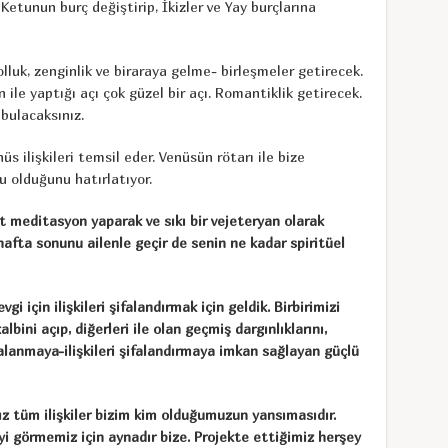
etunun burç değiştirip, İkizler ve Yay burçlarına
luk, zenginlik ve biraraya gelme- birleşmeler getirecek.
n ile yaptığı açı çok güzel bir açı. Romantiklik getirecek.
bulacaksınız.
nüs ilişkileri temsil eder. Venüsün rötarı ile bize
u olduğunu hatırlatıyor.
 meditasyon yaparak ve sıkı bir vejeteryan olarak
afta sonunu ailenle geçir de senin ne kadar spiritüel
gi için ilişkileri şifalandırmak için geldik. Birbirimizi
bini açıp, diğerleri ile olan geçmiş dargınlıklarını,
ifalanmaya-ilişkileri şifalandırmaya imkan sağlayan güçlü
ız tüm ilişkiler bizim kim olduğumuzun yansımasıdır.
eyi görmemiz için aynadır bize. Projekte ettiğimiz herşey