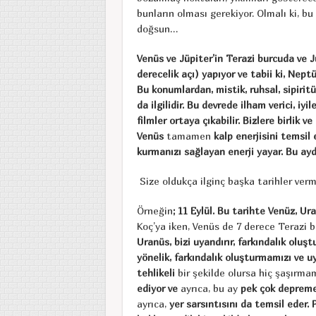
bunların olması gerekiyor. Olmalı ki, bu
doğsun…
Venüs ve Jüpiter’in Terazi burcuda ve 
derecelik açı) yapıyor ve tabii ki, Nep
Bu konumlardan, mistik, ruhsal, sipiritüe
da ilgilidir. Bu devrede ilham verici, iyil
filmler ortaya çıkabilir. Bizlere birlik ve
Venüs
tamamen
kalp enerjisini temsil ed
kurmanızı sağlayan enerji yayar. Bu ayd
Size oldukça ilginç başka tarihler ver
Örneğin
; 11 Eylül. Bu tarihte Venüz, Ur
Koç’ya iken, Venüs de 7 derece Terazi 
Uranüs, bizi uyandırır, farkındalık oluş
yönelik, farkındalık oluşturmamızı ve 
tehlikeli
bir şekilde olursa hiç şaşırma
ediyor ve
ayrıca, bu ay
pek çok deprem
ayrıca,
yer sarsıntısını da temsil eder. 