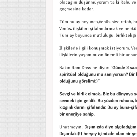
olacağını düşünmüyorum ta ki Rahu ve K
geçmesine kadar.
Tüm bu ay boyunca,Venüs size refah, bol
Venüs, ilişkileri şifalandıracak ve neptü
Tüm ay boyunca mutluluğu, birlikteliği 
İlişkilerle ilgili konuşmak istiyorum. Ve
ilişkilerin yaşamımızın önemli bir unsur
Bakın Ram Dass ne diyor: “
Günde 3 saat
spiritüel olduğunu mu sanıyorsun? Bir h
olduğunu görelim
!:)”
Sevgi ve birlik olmak.. Biz bu dünyaya sev
sevmek için geldik. Bu yüzden ruhunu, kal
kızgınlıklarını şifalandır. Bu ay buna-ş
bir enerjiye sahip.
Unutmayın..
Dışımızda diye algıladığım
Dışardaki(!) herşey içimizde olan bir ş