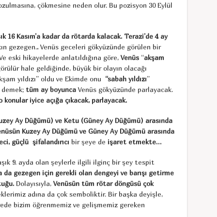
ozulmasına, çökmesine neden olur. Bu pozisyon 30 Eylül
şık 16 Kasım’a kadar da rötarda kalacak. Terazi’de 4 ay
ın gezegen.
.
Venüs geceleri gökyüzünde görülen bir
 Ve eski hikayelerde anlatıldığına göre,
Venüs
“
akşam
örülür hale geldiğinde, büyük bir olayın olacağı
kşam yıldızı” oldu ve Ekimde onu
“sabah yıldızı
”
u demek;
tüm ay boyunca
Venüs gökyüzünde parlayacak.
o konular iyice açığa çıkacak, parlayacak.
uzey Ay Düğümü) ve Ketu (Güney Ay Düğümü) arasında
Venüsün Kuzey Ay Düğümü ve Güney Ay Düğümü arasında
i, güçlü şifalandırıcı
bir şeye de
işaret etmekte…
ık 9. ayda olan şeylerle ilgili ilginç bir şey tespit
a da gezegen için gerekli olan dengeyi ve barışı getirme
tuğu.
Dolayısıyla,
Venüsün tüm rötar döngüsü çok
lerimiz adına da çok semboliktir. Bir başka deyişle,
vrede bizim öğrenmemiz ve gelişmemiz gereken