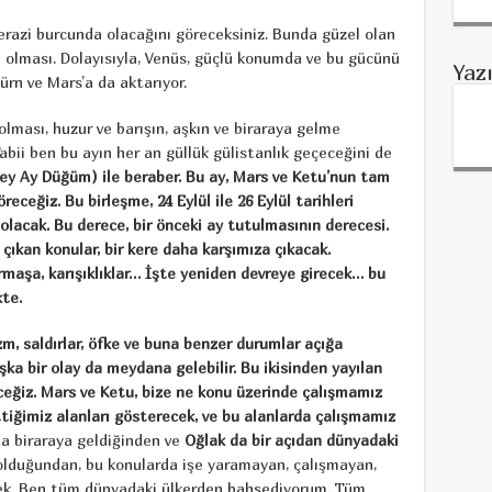
razi burcunda olacağını göreceksiniz. Bunda güzel olan
e olması. Dolayısıyla, Venüs, güçlü konumda ve bu gücünü
Yaz
rn ve Mars’a da aktarıyor.
lması, huzur ve barışın, aşkın ve biraraya gelme
Tabii ben bu ayın her an güllük gülistanlık geçeceğini de
ey Ay Düğüm) ile beraber. Bu ay, Mars ve Ketu’nun tam
öreceğiz. Bu birleşme, 24 Eylül ile 26 Eylül tarihleri
olacak. Bu derece, bir önceki ay tutulmasının derecesi.
çıkan konular, bir kere daha karşımıza çıkacak.
maşa, karışıklıklar… İşte yeniden devreye girecek… bu
te.
zm, saldırlar, öfke ve buna benzer durumlar açığa
aşka bir olay da meydana gelebilir. Bu ikisinden yayılan
eceğiz. Mars ve Ketu, bize ne konu üzerinde çalışmamız
ttiğimiz alanları gösterecek, ve bu alanlarda çalışmamız
ta biraraya geldiğinden ve
Oğlak da bir açıdan dünyadaki
i olduğundan, bu konularda işe yaramayan, çalışmayan,
cek. Ben tüm dünyadaki ülkerden bahsediyorum..Tüm