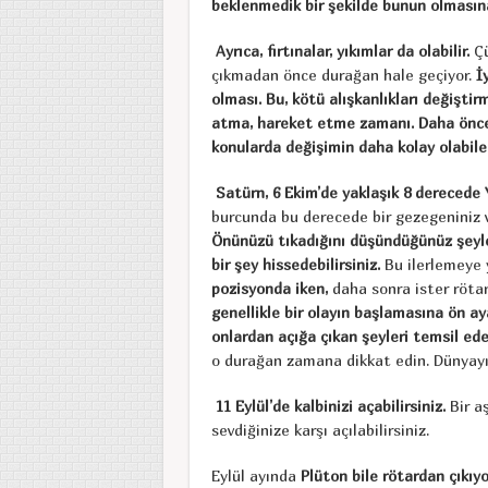
beklenmedik bir şekilde bunun olmasına
Ayrıca, fırtınalar, yıkımlar da olabilir.
Çü
çıkmadan önce durağan hale geçiyor.
İy
olması. Bu, kötü alışkanlıkları değişti
atma, hareket etme zamanı. Daha öncel
konularda değişimin daha kolay olabilec
Satürn, 6 Ekim’de yaklaşık 8 derecede 
burcunda bu derecede bir gezegeniniz va
Önünüzü tıkadığını düşündüğünüz şeyler
bir şey hissedebilirsiniz.
Bu ilerlemeye yö
pozisyonda iken,
daha sonra ister rötar
genellikle bir olayın başlamasına ön ay
onlardan açığa çıkan şeyleri temsil ede
o durağan zamana dikkat edin. Dünyayı, 
11 Eylül’de kalbinizi açabilirsiniz.
Bir aş
sevdiğinize karşı açılabilirsiniz.
Eylül ayında
Plüton bile rötardan çıkıyo