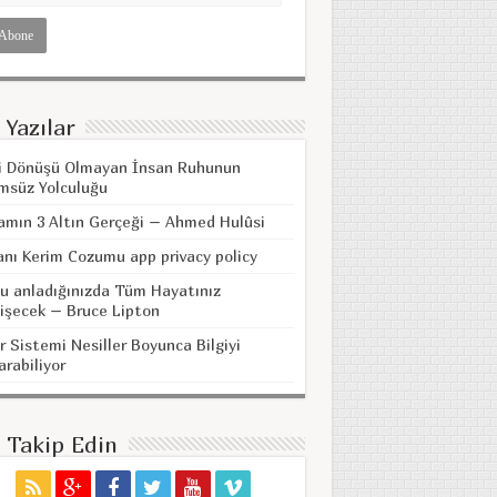
 Yazılar
i Dönüşü Olmayan İnsan Ruhunun
msüz Yolculuğu
amın 3 Altın Gerçeği – Ahmed Hulûsi
anı Kerim Cozumu app privacy policy
u anladığınızda Tüm Hayatınız
işecek – Bruce Lipton
r Sistemi Nesiller Boyunca Bilgiyi
arabiliyor
i Takip Edin