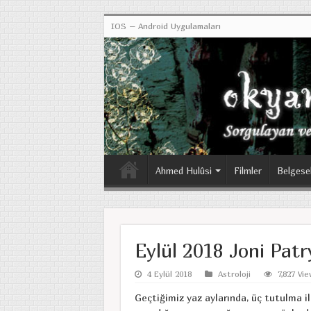
IOS – Android Uygulamaları
Ahmed Hulûsi
Filmler
Belgese
Eylül 2018 Joni Patr
4 Eylül 2018
Astroloji
7,827 Vi
Geçtiğimiz yaz aylarında, üç tutulma ile