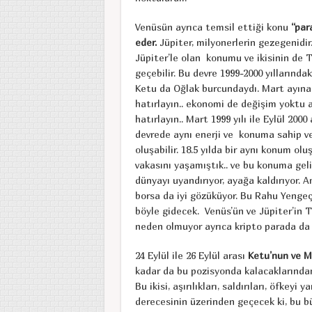
Venüsün ayrıca temsil ettiği konu
“par
eder.
Jüpiter, milyonerlerin gezegenidir.
Jüpiter’le olan konumu ve ikisinin de T
geçebilir. Bu devre 1999-2000 yıllarında
Ketu da Oğlak burcundaydı. Mart ayına 
hatırlayın.. ekonomi de değişim yoktu a
hatırlayın.. Mart 1999 yılı ile Eylül 2000
devrede aynı enerji ve konuma sahip ve
oluşabilir. 18.5 yılda bir aynı konum o
vakasını yaşamıştık.. ve bu konuma gel
dünyayı uyandırıyor, ayağa kaldırıyor.
borsa da iyi gözüküyor. Bu Rahu Yenge
böyle gidecek. Venüs’ün ve Jüpiter’in T
neden olmuyor ayrıca kripto parada da iş
24 Eylül ile 26 Eylül arası
Ketu’nun ve Ma
kadar da bu pozisyonda kalacaklarından 
Bu ikisi, aşırılıkları, saldırıları, öfke
derecesinin üzerinden geçecek ki, bu bü