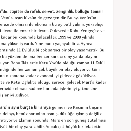
a”
dır.
Jüpiter de refah, servet, zenginlik, bolluğu temsil
 Venüs, aşırı lüksün de gezegenidir. Bu ay, Venüs’ün
erazide olması ile ekonomi bu ay patlıyabilir, yükselişe
ki devre ile enzer bir devre. O devrede Rahu Yengeç’te ve
kadar bu konumda kalacaklar. 1999 ve 2000 yılında
ma yükseliş vardı. Yine bunu yaşayabiliriz. Ayrıca
 arasında 11 Eylül gibi çok sarsıcı bir olay yaşamıştık. Bu
 bu yüzden de ona benzer sarsıcı olay ya da olaylar
luşuyor; Rahu İkizlerde Ketu Yay’da olduğu zaman 11 Eylül
indiğinde her zaman çok büyük bir olay oluyor ve tüm
 Ama o zamana kadar ekonomi iyi gidecek gözüküyor,
çte ve Ketu Oğlakta olduğu sürece, gelecek Mart’a kadar
erazide olması sadece borsada işlerin iyi gitmesine
ler iyi gidiyor.
rs’ın aynı burçta bir araya
gelmesi ve Kasımın başına
dolayı, henüz sorunları aşmış, düzlüğe çıkmış değiliz.
yi yaratıyor ve Ekimin sonunda, Mars en son güneş tutulması
yük bir olay yaratabilir. Ancak çok büyük bir felaketin