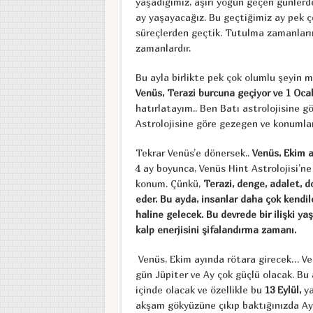
yaşadığımız, aşırı yoğun geçen günlerde
ay yaşayacağız. Bu geçtiğimiz ay pek ço
süreçlerden geçtik. Tutulma zamanlarını
zamanlardır.
Bu ayla birlikte pek çok olumlu şeyin
Venüs, Terazi burcuna geçiyor ve 1 Oca
hatırlatayım.. Ben Batı astrolojisine 
Astrolojisine göre gezegen ve konumla
Tekrar Venüs’e dönersek..
Venüs, Ekim a
4 ay boyunca, Venüs Hint Astrolojisi’n
konum. Çünkü,
Terazi, denge, adalet, do
eder. Bu ayda, insanlar daha çok kendile
haline gelecek. Bu devrede bir ilişki 
kalp enerjisini şifalandırma zamanı.
Venüs, Ekim ayında rötara girecek… Ven
gün Jüpiter ve Ay çok güçlü olacak. Bu
içinde olacak ve özellikle bu
13 Eylül,
ya
akşam gökyüzüne çıkıp baktığınızda Ay’