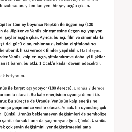
 bozulmadan, yıkımdan yeni bir şey açığa çıksın,
Jüpiter tüm ay boyunca Neptün ile üçgen açı (120
tün de Jüpiter ve Venüs birleşmesine üçgen açı yapıyor.
l şeyler açığa çıkar. Ayrıca, bu açı, film ve sinemalarla
eştirici gücü olan, ruhlarımızı, kalbimizi şifalandırıcı
 beraberlik hissi verecek filmler yapılabilir
. Hatırlayın
..
er. Venüs, kalpleri açıp, şifalandırır ve daha iyi ilişkiler
an itibaren, bu etki, 1 Ocak’a kadar devam edecektir.
mek istiyorum.
anüs ile karşıt açı yapıyor (180 derece).
Uranüs 7 derece
burcunda olacak.
Bu kalp enerjisinin uyanışı
demektir.
turur. Bu süreçte de Uranüs, Venüs’ün kalp enerjisine
uyanışa geçmemize vesile olacak.
Ancak, bu
uyandırış çok
m
. Çünkü, Uranüs beklenmeyen değişimleri de sembolize
e
şahit olursak buna da şaşırmayacağım. Çünkü,
Uranüs,
Pek çok şeyin değişimini, yer değiştirmesini ama