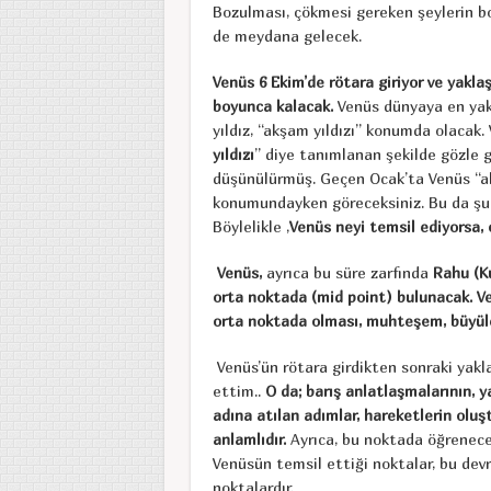
Bozulması, çökmesi gereken şeylerin b
de meydana gelecek.
Venüs 6 Ekim’de rötara giriyor ve yakla
boyunca kalacak.
Venüs dünyaya en yak
yıldız, “akşam yıldızı” konumda olacak.
yıldızı
” diye tanımlanan şekilde gözle g
düşünülürmüş. Geçen Ocak’ta Venüs “a
konumundayken göreceksiniz. Bu da ş
Böylelikle ,
Venüs neyi temsil ediyorsa, 
Venüs,
ayrıca bu süre zarfında
Rahu (K
orta noktada (mid point) bulunacak. 
orta noktada olması, muhteşem, büyülec
Venüs’ün rötara girdikten sonraki yaklaş
ettim..
O da; barış anlatlaşmalarının, y
adına atılan adımlar, hareketlerin oluş
anlamlıdır.
Ayrıca, bu noktada öğrenecek
Venüsün temsil ettiği noktalar, bu de
noktalardır.