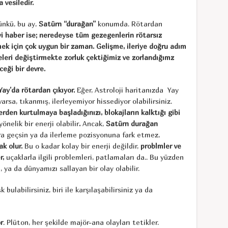
 vesiledir.
nkü, bu ay,
Satürn “durağan”
konumda. Rötardan
i haber ise; neredeyse tüm gezegenlerin rötarsız
rmek için çok uygun bir zaman. Gelişme, ileriye doğru adım
eri değiştirmekte zorluk çektiğimiz ve zorlandığımz
eği bir devre.
Yay’da rötardan çıkıyor.
Eğer, Astroloji haritanızda Yay
rsa, tıkanmış, ilerleyemiyor hissediyor olabilirsiniz.
den kurtulmaya başladığınızı, blokajların kalktığı gibi
nelik bir enerji olabilir
.
Ancak,
Satürn durağan
a geçsin ya da ilerleme pozisyonuna fark etmez,
ak olur.
Bu o kadar kolay bir enerji değildir,
problmler ve
r,
uçaklarla ilgili problemleri, patlamaları da.. Bu yüzden
ya da dünyamızı sallayan bir olay olabilir.
k bulabilirsiniz, biri ile karşılaşabilirsiniz ya da
r
. Plüton, her şekilde majör-ana olayları tetikler.