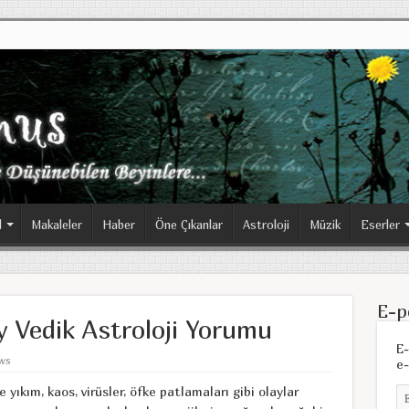
l
Makaleler
Haber
Öne Çıkanlar
Astroloji
Müzik
Eserler
E-p
y Vedik Astroloji Yorumu
E-
ews
e-
 yıkım, kaos, virüsler, öfke patlamaları gibi olaylar