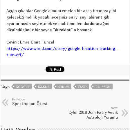
Açığa çıkanlar Google’a muhtemelen bir ateş fırtınası gibi
gelecek.Şimdilik yapabileceğiniz en iyi şey labirent gibi
ayarlarınızda seyretmek ve muhtemelen durduracağını
düşündüğünüz bir şeyde ‘’
duraklat
’’ a basmak.
Çeviri : Emre Ümit Tuncel
https://www.wired.com/story/google-location-tracking-
turn-off/
Tags
GOOGLE
IZLEME
KONUM
TAKIP
TELEFON
Previous
Spektrumun Ötesi
Next
Eylül 2018 Joni Patry Vedik
Astroloji Yorumu
İlgili Yazılar