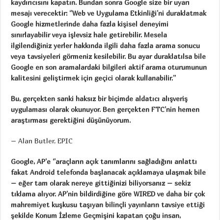
kaydırıcısını kapatın. Bundan sonra Google size bir uyarı
mesajı verecektir: ‘’Web ve Uygulama Etkinliği’ni duraklatmak
Google hizmetlerinde daha fazla kişisel deneyimi
sınırlayabilir veya işlevsiz hale getirebilir. Mesela
ilgilendiğiniz yerler hakkında ilgili daha fazla arama sonucu
veya tavsiyeleri görmeniz kesilebilir. Bu ayar duraklatılsa bile
Google en son aramalardaki bilgileri aktif arama oturumunun
kalitesini geliştirmek için geçici olarak kullanabilir.’’
Bu, gerçekten sanki haksız bir biçimde aldatıcı alışveriş
uygulaması olarak okunuyor. Ben gerçekten FTC’nin hemen
araştırması gerektiğini düşünüyorum.
– Alan Butler, EPIC
Google, AP’e ‘’araçların açık tanımlarını sağladığını anlattı
fakat Android telefonda başlanacak açıklamaya ulaşmak bile
– eğer tam olarak nereye gittiğinizi biliyorsanız – sekiz
tıklama alıyor. AP’nin bildirdiğine göre WIRED ve daha bir çok
mahremiyet kuşkusu taşıyan bilinçli yayınların tavsiye ettiği
şekilde Konum İzleme Geçmişini kapatan çoğu insan,