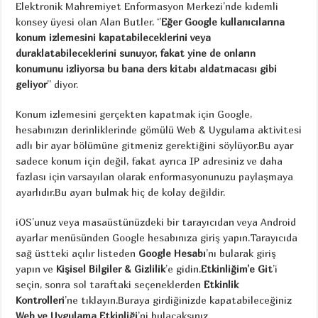
Elektronik Mahremiyet Enformasyon Merkezi’nde kıdemli
konsey üyesi olan Alan Butler, ‘’
Eğer Google kullanıcılarına
konum izlemesini kapatabileceklerini veya
duraklatabileceklerini sunuyor, fakat yine de onların
konumunu izliyorsa bu bana ders kitabı aldatmacası gibi
geliyor
’’ diyor.
Konum izlemesini gerçekten kapatmak için Google,
hesabınızın derinliklerinde gömülü Web & Uygulama aktivitesi
adlı bir ayar bölümüne gitmeniz gerektiğini söylüyor.Bu ayar
sadece konum için değil, fakat ayrıca IP adresiniz ve daha
fazlası için varsayılan olarak enformasyonunuzu paylaşmaya
ayarlıdır.Bu ayarı bulmak hiç de kolay değildir.
iOS’unuz veya masaüstünüzdeki bir tarayıcıdan veya Android
ayarlar menüsünden Google hesabınıza giriş yapın.Tarayıcıda
sağ üstteki açılır listeden
Google Hesabı
’nı bularak giriş
yapın ve
Kişisel Bilgiler & Gizlilik
’e gidin.
Etkinliğim’e Git
’i
seçin, sonra sol taraftaki seçeneklerden
Etkinlik
Kontrolleri
’ne tıklayın.Buraya girdiğinizde kapatabileceğiniz
Web ve Uygulama Etkinliği
’ni bulacaksınız.