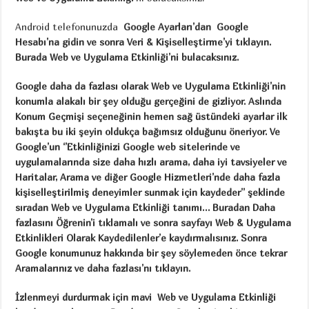
Android telefonunuzda
Google Ayarları’dan
Google
Hesabı
’na gidin ve sonra
Veri & Kişiselleştirme
’yi tıklayın.
Burada
Web ve Uygulama Etkinliği
’ni bulacaksınız.
Google daha da fazlası olarak
Web ve Uygulama Etkinliği
’nin
konumla alakalı bir şey olduğu gerçeğini de gizliyor. Aslında
Konum Geçmişi
seçeneğinin hemen sağ üstündeki ayarlar ilk
bakışta bu iki şeyin oldukça bağımsız olduğunu öneriyor. Ve
Google’un ‘’Etkinliğinizi Google web sitelerinde ve
uygulamalarında size daha hızlı arama, daha iyi tavsiyeler ve
Haritalar, Arama ve diğer Google Hizmetleri’nde daha fazla
kişiselleştirilmiş deneyimler sunmak için kaydeder’’ şeklinde
sıradan
Web ve Uygulama Etkinliği
tanımı… Buradan
Daha
fazlasını Öğrenin
’i tıklamalı ve sonra sayfayı
Web & Uygulama
Etkinlikleri Olarak Kaydedilenler
’e kaydırmalısınız. Sonra
Google konumunuz hakkında bir şey söylemeden önce tekrar
Aramalarınız ve daha fazlası
’nı tıklayın.
İzlenmeyi durdurmak için mavi
Web ve Uygulama Etkinliği