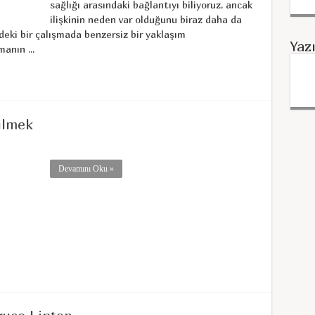
sağlığı arasındaki bağlantıyı biliyoruz, ancak
ilişkinin neden var olduğunu biraz daha da
’deki bir çalışmada benzersiz bir yaklaşım
Yaz
anın ...
ilmek
Devamını Oku »