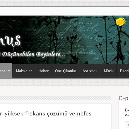
esel
Makaleler
Haber
Öne Çıkanlar
Astroloji
Müzik
Eserl
E-p
E-
in yüksek frekans çözümü ve nefes
e-