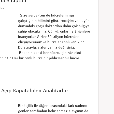
ruce Lipton
ler
Size gerçekten de hücrelerin nasıl
çalıştığının bilimini göstereceğim ve bugün
dünyadaki çoğu doktordan daha çok bilgiye
sahip olacaksınız. Çünkü, onlar halâ genlere
inanıyorlar. Sizler 50 trilyon hücreden
oluşuyorsunuz ve hücreler canlı varlıklar.
Dolayısıyla, sizler yalnız değilsiniz.
Bedeninizdeki her hücre, içinizde eksi
hiptir. Her bir canlı hücre bir pildir.Her bir hücre
ı Açıp Kapatabilen Anahtarlar
Bir kişilik ile diğeri arasındaki fark sadece
genler tarafından belirlenmez. Sevginin de