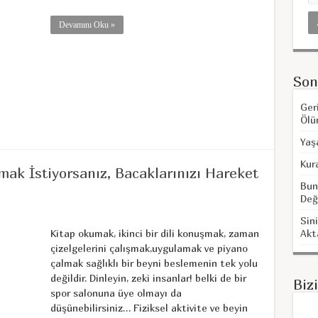
Devamını Oku »
Son
Ger
Ölü
Yaş
Kur
mak İstiyorsanız, Bacaklarınızı Hareket
Bun
Değ
Sini
Kitap okumak, ikinci bir dili konuşmak, zaman
Akt
çizelgelerini çalışmak,uygulamak ve piyano
çalmak sağlıklı bir beyni beslemenin tek yolu
değildir. Dinleyin, zeki insanlar! belki de bir
Biz
spor salonuna üye olmayı da
düşünebilirsiniz… Fiziksel aktivite ve beyin