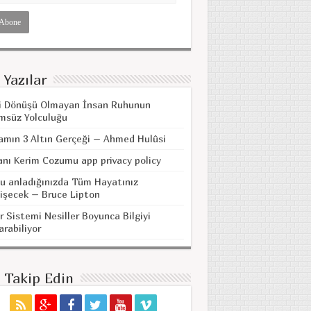
 Yazılar
i Dönüşü Olmayan İnsan Ruhunun
msüz Yolculuğu
amın 3 Altın Gerçeği – Ahmed Hulûsi
anı Kerim Cozumu app privacy policy
u anladığınızda Tüm Hayatınız
işecek – Bruce Lipton
r Sistemi Nesiller Boyunca Bilgiyi
arabiliyor
i Takip Edin