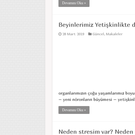
Devamını Oku »
Beyinlerimiz Yetişkinlikte 
28 Mart 2019
Güncel
,
Makaleler
organlarımızın çoğu yaşamlarımız boyun
– yeni nöronların büyümesi – yetişkinl
Devamını Oku »
Neden stresim var? Neden 