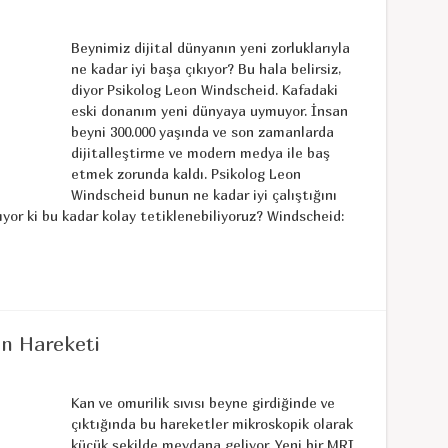
Beynimiz dijital dünyanın yeni zorluklarıyla
ne kadar iyi başa çıkıyor? Bu hala belirsiz,
diyor Psikolog Leon Windscheid. Kafadaki
eski donanım yeni dünyaya uymuyor. İnsan
beyni 300.000 yaşında ve son zamanlarda
dijitalleştirme ve modern medya ile baş
etmek zorunda kaldı. Psikolog Leon
Windscheid bunun ne kadar iyi çalıştığını
şıyor ki bu kadar kolay tetiklenebiliyoruz? Windscheid:
in Hareketi
Kan ve omurilik sıvısı beyne girdiğinde ve
çıktığında bu hareketler mikroskopik olarak
küçük şekilde meydana geliyor. Yeni bir MRI