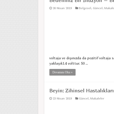
Bedeniniz Bir İllüzyon – B
26 Nisan 2019
Belgesel
,
Güncel
,
Makale
voltaja ve dışınızda da pozitif voltaja sa
yaklaşık1.4 volttur. 50 ...
Devamını Oku »
Beyin: Zihinsel Hastalıklar
23 Nisan 2019
Güncel
,
Makaleler