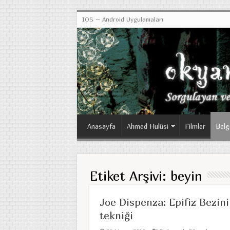
IOS – Android Uygulamaları
Anasayfa
Ahmed Hulûsi
Filmler
Belg
Etiket Arşivi:
beyin
Joe Dispenza: Epifiz Bezin
tekniği