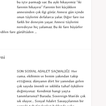
bu işte parmağı var. Bu ayki hikayemiz “iki
farenin hikayesi” Farenin biri küçükken
annesinden çok ilgi görür. Annesi gün içinde
onun tüylerini defalarca yalar. Diğer fare ise
farklı bir deneyim yaşar. Annesi tüylerini
neredeyse hiç yalamaz. Bu iki fare büyürler
edilen fare gürültüden ...
yni
SON SOSYAL ADALET SAÇMALIĞI Her
cuma, ekibimin ve benim yakından takip
ettiğimiz, dünyanın dört bir yanından gelen
çok sayıda önemli ve sıklıkla tuhaf öykülere
değiniyoruz: Kendinizi hangi yaşta
tanımlarsınız? Burada, Sovereign Man’de çok
sık oluyor… Sosyal Adalet Savaşçılarının bir
sonraki tuhaf talepleri hakkında şaka