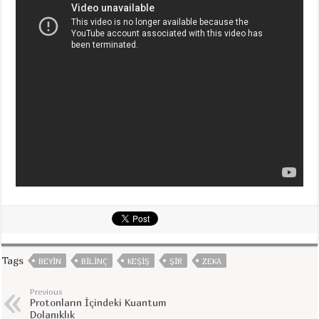
Tags
BEYIN
BILINÇ
KEŞIŞ
ŞIR
ZEKA
Previous
Protonların İçindeki Kuantum
Dolanıklık