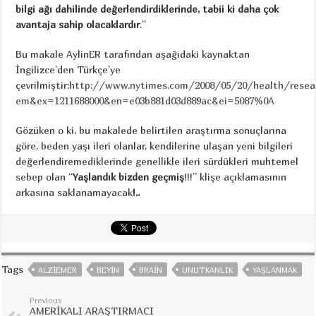
bilgi ağı dahilinde değerlendirdiklerinde, tabii ki daha çok
avantaja sahip olacaklardır
.”
Bu makale AylinER tarafından aşağıdaki kaynaktan
İngilizce’den Türkçe’ye
çevrilmiştir:
http://www.nytimes.com/2008/05/20/health/resear
em&ex=1211688000&en=e03b881d03d889ac&ei=5087%0A
Gözüken o ki, bu makalede belirtilen araştırma sonuçlarına
göre, beden yaşı ileri olanlar, kendilerine ulaşan yeni bilgileri
değerlendiremediklerinde genellikle ileri sürdükleri muhtemel
sebep olan “
Yaşlandık bizden geçmiş
!!!” klişe açıklamasının
arkasına saklanamayacak
!..
Tags
ALZIEMER
BEYIN
BRAIN
UNUTKANLIK
YAŞLANMAK
Previous
AMERİKALI ARAŞTIRMACI