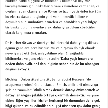
okurken sanki hiç yeni ve bilinmedik kelime ve deyimle
karşılaşmamış gibi dikkatlerini yeni kelimelere vermeden, ve
oyalanmadan okumaları ve 60 yaş ve üzeri yetişkinler ise tüm
bu ekstra data dediğimiz yeni ve bilinmedik kelime ve
deyimleri alıp, muhafaza etmeleri ve edindikleri yeni bilgiyi
bir başka duruma uyarlayarak, daha iyi problem çözücüler
olarak karşımıza çıkmaları.
Dr. Hasher 60 yaş ve üzeri yetişkinlerdeki daha geniş dikkat
ağının gençlere göre bir durumu ve birşeyin dolaylı olarak
neye işaret ettiğini, anlayabilme olanığı sağladığını
bildirmekte ve şunu eklemektedir: “
Daha yaşlı insanlara
neden daha akıllı-arif denildiğinin sebebinin de bu olacağını
düşünmekteyiz
.”
Michigan Üniversitesi Institute for Social Research’de
araştırma profesörü olan Jacqui Smith, akıllı-arif olmayı şu
şekilde tanımlar: “
Akıllı olmak demek, datayı özümsemek ve
datayı en uygun şekilde ortaya çıkarmak demektir
.” ve şunu
ekler: “
Eğer yaşı ileri kişiler, herhangi bir durumdan daha çok
bilgi çıkarıp, ve bu edindikleri bilgiyi nispeten çok daha geniş