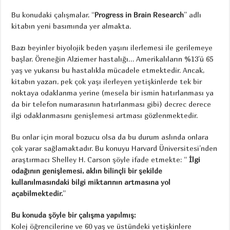
Bu konudaki çalışmalar, “
Progress in Brain Research
” adlı
kitabın yeni basımında yer almakta.
Bazı beyinler biyolojik beden yaşını ilerlemesi ile gerilemeye
başlar. Öreneğin Alziemer hastalığı… Amerikalıların %13’ü 65
yaş ve yukarısı bu hastalıkla mücadele etmektedir. Ancak,
kitabın yazarı, pek çok yaşı ilerleyen yetişkinlerde tek bir
noktaya odaklanma yerine (mesela bir ismin hatırlanması ya
da bir telefon numarasının hatırlanması gibi) decrec derece
ilgi odaklanmasını genişlemesi artması gözlenmektedir.
Bu onlar için moral bozucu olsa da bu durum aslında onlara
çok yarar sağlamaktadır. Bu konuyu Harvard Üniversitesi’nden
araştırmacı Shelley H. Carson şöyle ifade etmekte: “
İlgi
odağının genişlemesi, aklın bilinçli bir şekilde
kullanılmasındaki bilgi miktarının artmasına yol
açabilmektedir.
”
Bu konuda şöyle bir çalışma yapılmış:
Kolej öğrencilerine ve 60 yaş ve üstündeki yetişkinlere