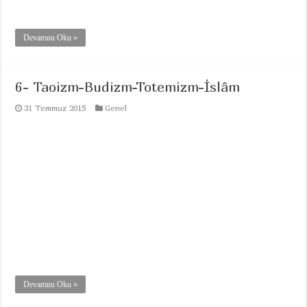
Devamını Oku »
6- Taoizm-Budizm-Totemizm-İslâm
31 Temmuz 2015
Genel
Devamını Oku »