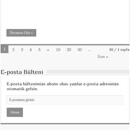
Devamını Oku »
1
2
3
4
5
»
10
20
30
...
92 / 1 sayfa
Son »
E-posta Bülteni
E-posta bültenimize abone olun, yazılar e-posta adresinize
otomatik gelsin.