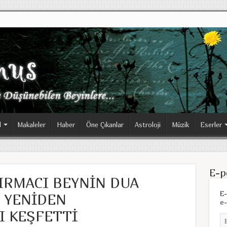
l
Makaleler
Haber
Öne Çıkanlar
Astroloji
Müzik
Eserler
E-p
IRMACI BEYNİN DUA
E-
 YENİDEN
e-
 KEŞFETTİ