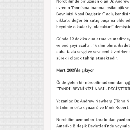
Nörobilimde bir uzman olan Dr. Andrew
evrenin Tanrı’sına inanma; psikolojik ve f
Beyninizi Nasıl Değiştirir’’ adlı, kendi
dikkate değer bir satış başarısı elde ed
beyniniz o kadar iyi olacaktır!’’ demiştir
Günde 12 dakika dua etme ve meditasyo
ve endişeyi azaltır. Teslim olma, ibad
daha fazla sevgi ve sevecenlik verirken;
sürekli olarak tahrip etmektedir.
Mart 2009’da çıkıyor.
Önde gelen bir nörobilimadamından çığı
‘’TANRI, BEYNİNİZİ NASIL DEĞİŞTİRİR
Yazanlar: Dr. Andrew Newberg (‘Tanrı 
kitabının ortak yazarı) ve Mark Rober
Nörobilim uzmanları tarafından yazıla
Amerika Birleşik Devletleri’nde yayımla