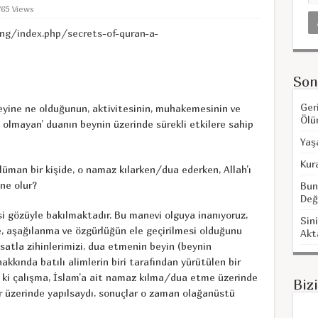
765 Views
g/index.php/secrets-of-quran-a-
Son
Ger
yine ne olduğunun, aktivitesinin, muhakemesinin ve
Ölü
i olmayan’ duanın beynin üzerinde sürekli etkilere sahip
Yaş
Kur
man bir kişide, o namaz kılarken/dua ederken, Allah’ı
ne olur?
Bun
Değ
si gözüyle bakılmaktadır. Bu manevi olguya inanıyoruz,
Sini
, aşağılanma ve özgürlüğün ele geçirilmesi olduğunu
Akt
ksatla zihinlerimizi, dua etmenin beyin (beynin
hakkında batılı alimlerin biri tarafından yürütülen bir
r ki çalışma, İslam’a ait namaz kılma/dua etme üzerinde
Biz
 üzerinde yapılsaydı, sonuçlar o zaman olağanüstü