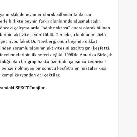
ya mistik deneyimler olarak adlandırılanlar da
e birlikte beynin farklı alanlarında oluşmaktadır.
nceki çalışmalarda ‘’odak noktası’’ duası olarak bilinen
lerinin aktivitesi yürütüldü. Gerçek şu ki duanın sözlü
e getiriyor, fakat Dr. Newberg; onun beyinde dikkat
sinden sorumlu olanının aktivitesini azalttığını keşfetti.
ncelemelerinin ilk seferi değildi.1998’de Amerika Birleşik
talığı olan bir grup hasta üzerinde çalışınca tedavisel
 benzeri olmayan bir sonucu keşfettiler, hastalar kısa
 komplikasyondan acı çektiler.
sındaki SPECT İmajları.