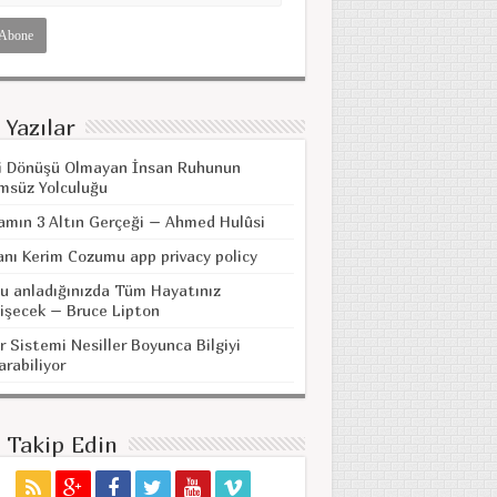
 Yazılar
i Dönüşü Olmayan İnsan Ruhunun
msüz Yolculuğu
amın 3 Altın Gerçeği – Ahmed Hulûsi
anı Kerim Cozumu app privacy policy
u anladığınızda Tüm Hayatınız
işecek – Bruce Lipton
r Sistemi Nesiller Boyunca Bilgiyi
arabiliyor
i Takip Edin