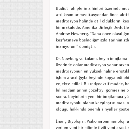
Budist rahiplerin zihinleri üzerinde me
atıl kısımlar meditasyondan önce aktif 
meditasyon halinde atıl olduklarını ke
bir makalede, Amerika Birleşik Devletle
Andrew Newberg, “Daha önce olasılığın
keşfetmeye başladığımızda tarihimizd
inanıyorum’’ demiştir.
Dr. Newberg ve takımı, beyin imajlama t
üzerinde onlar meditasyon yaparlarken b
meditasyonun en yüksek haline eriştikler
işlem aracılığıyla beyinde kopya edile
enjekte edildi. Bu radyoaktif madde, be
bilimadamlarının çözeltiyi görmesine o
sonra, beyinlerin yeni bir imajlaması 
meditasyonlu olanın karşılaştırılması
olduğu hakkında önemli sinyaller göste
İnanç Biyolojisi: Psikonöroimmunoloji a
verilen yeni bir bilimle ilgili yeni araştı