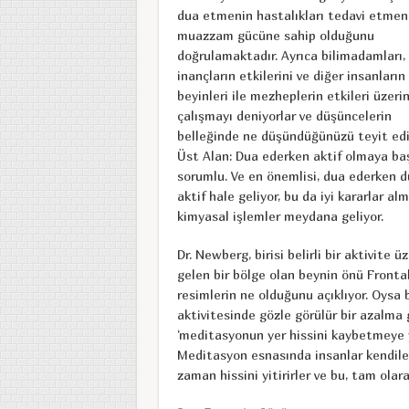
dua etmenin hastalıkları tedavi etmen
muazzam gücüne sahip olduğunu
doğrulamaktadır. Ayrıca bilimadamları,
inançların etkilerini ve diğer insanların
beyinleri ile mezheplerin etkileri üzeri
çalışmayı deniyorlar ve düşüncelerin
belleğinde ne düşündüğünüzü teyit ediy
Üst Alan: Dua ederken aktif olmaya başl
sorumlu. Ve en önemlisi, dua ederken dü
aktif hale geliyor, bu da iyi kararlar 
kimyasal işlemler meydana geliyor.
Dr. Newberg, birisi belirli bir aktivite
gelen bir bölge olan beynin önü Frontal
resimlerin ne olduğunu açıklıyor. Oysa 
aktivitesinde gözle görülür bir azalma g
‘meditasyonun yer hissini kaybetmeye y
Meditasyon esnasında insanlar kendileri
zaman hissini yitirirler ve bu, tam ol