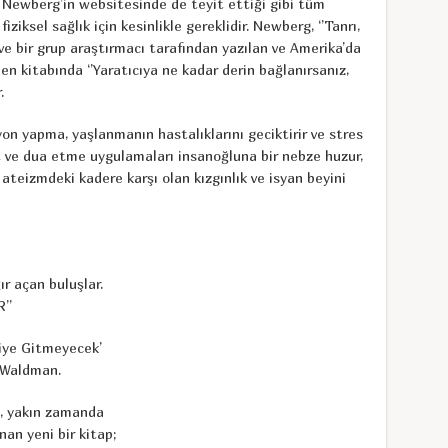
 Newberg’in websitesinde de teyit ettiği gibi tüm
iziksel sağlık için kesinlikle gereklidir. Newberg, ‘’Tanrı,
si ve bir grup araştırmacı tarafından yazılan ve Amerika’da
en kitabında ‘’Yaratıcıya ne kadar derin bağlanırsanız,
.
n yapma, yaşlanmanın hastalıklarını geciktirir ve stres
et ve dua etme uygulamaları insanoğluna bir nebze huzur,
 ateizmdeki kadere karşı olan kızgınlık ve isyan beyini
r açan buluşlar.
’’
Niye Gitmeyecek’
t Waldman.
n, yakın zamanda
nan yeni bir kitap;