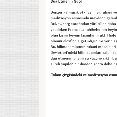
Dua Etmenin Gücü
Benzer karmaşık etkileşimler, ruhani ve
meditasyon esnasında meydana gelenlerl
Dr.Newberg tarafından yürütülen daha ö
yapılırken Francisca rahibelerinin beyin
olan kısmı beynin kısımlarını aktif hal
alanını aktif hale getirdiğini ve yer his
Bu, bilimadamlarının ruhani meseleleri i
Devletleri’ndeki bilimadamları kalp has
dua etmenin önemi su yüzüne çıktı. Eşi
süreli yapılan bir duadan sonra daha az
Taban çizgisindeki ve meditasyon esna