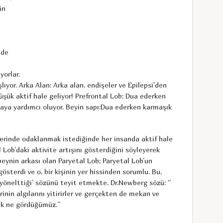
in
nde
orlar.
ıyor. Arka Alan: Arka alan, endişeler ve Epilepsi’den
şük aktif hale geliyor! Prefrontal Lob: Dua ederken
almaya yardımcı oluyor. Beyin sapı:Dua ederken karmaşık
 üzerinde odaklanmak istediğinde her insanda aktif hale
 Lob’daki aktivite artışını gösterdiğini söyleyerek
beynin arkası olan Paryetal Lob; Paryetal Lob’un
österdi ve o, bir kişinin yer hissinden sorumlu. Bu,
önelttiği’ sözünü teyit etmekte. Dr.Newberg sözü: ‘’
nin algılarını yitirirler ve gerçekten de mekan ve
arak ne gördüğümüz.’’