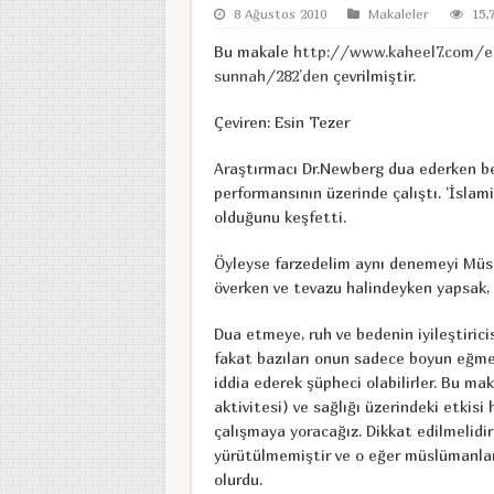
8 Ağustos 2010
Makaleler
15,
Bu makale
http://www.kaheel7.com/en
sunnah/282’den
çevrilmiştir.
Çeviren: Esin Tezer
Araştırmacı Dr.Newberg dua ederken be
performansının üzerinde çalıştı. ‘İslam
olduğunu keşfetti.
Öyleyse farzedelim aynı denemeyi Müslü
överken ve tevazu halindeyken yapsak, 
Dua etmeye, ruh ve bedenin iyileştirici
fakat bazıları onun sadece boyun eğme
iddia ederek şüpheci olabilirler. Bu ma
aktivitesi) ve sağlığı üzerindeki etkisi 
çalışmaya yoracağız. Dikkat edilmelidi
yürütülmemiştir ve o eğer müslümanlar
olurdu.