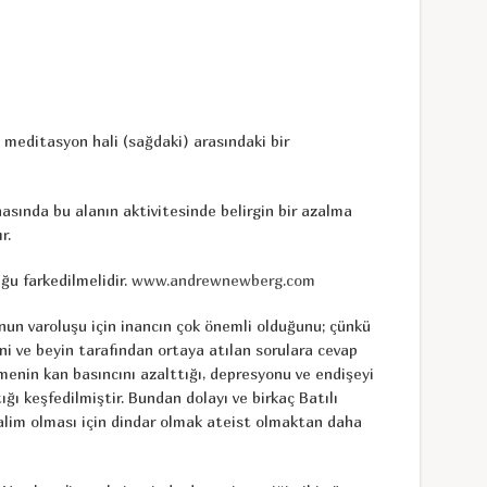
e meditasyon hali (sağdaki) arasındaki bir
sında bu alanın aktivitesinde belirgin bir azalma
r.
ğu farkedilmelidir.
www.andrewnewberg.com
un varoluşu için inancın çok önemli olduğunu; çünkü
ni ve beyin tarafından ortaya atılan sorulara cevap
menin kan basıncını azalttığı, depresyonu ve endişeyi
tığı keşfedilmiştir. Bundan dolayı ve birkaç Batılı
salim olması için dindar olmak ateist olmaktan daha