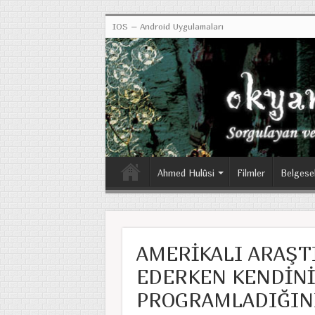
IOS – Android Uygulamaları
Ahmed Hulûsi
Filmler
Belgese
AMERİKALI ARAŞT
EDERKEN KENDİNİ
PROGRAMLADIĞINI