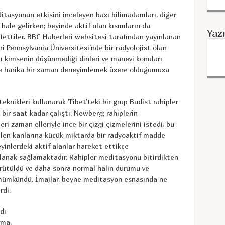
ditasyonun etkisini inceleyen bazı bilimadamları, diğer
hale gelirken; beyinde aktif olan kısımların da
Yaz
şfettiler. BBC Haberleri websitesi tarafından yayınlanan
ri Pennsylvania Üniversitesi’nde bir radyolojist olan
ı kimsenin düşünmediği dinleri ve manevi konuları
e harika bir zaman deneyimlemek üzere olduğumuza
eknikleri kullanarak Tibet’teki bir grup Budist rahipler
ir saat kadar çalıştı. Newberg; rahiplerin
i zaman elleriyle ince bir çizgi çizmelerini istedi, bu
bilen kanlarına küçük miktarda bir radyoaktif madde
yinlerdeki aktif alanlar hareket ettikçe
lanak sağlamaktadır. Rahipler meditasyonu bitirdikten
yürütüldü ve daha sonra normal halin durumu ve
 mümkündü. İmajlar, beyne meditasyon esnasında ne
rdi.
dı
rma,