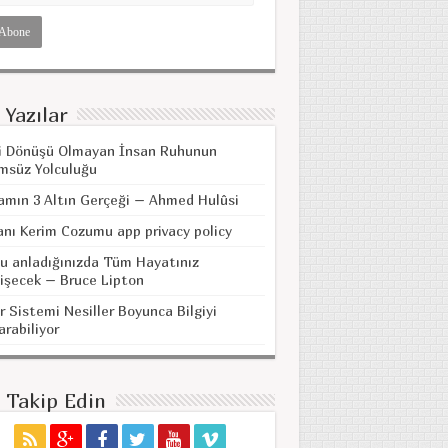
 Yazılar
i Dönüşü Olmayan İnsan Ruhunun
msüz Yolculuğu
amın 3 Altın Gerçeği – Ahmed Hulûsi
anı Kerim Cozumu app privacy policy
u anladığınızda Tüm Hayatınız
işecek – Bruce Lipton
r Sistemi Nesiller Boyunca Bilgiyi
arabiliyor
i Takip Edin