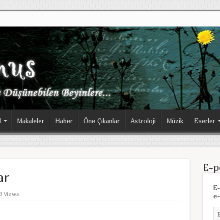
l
Makaleler
Haber
Öne Çıkanlar
Astroloji
Müzik
Eserler
E-p
ar
E-
3 Views
e-