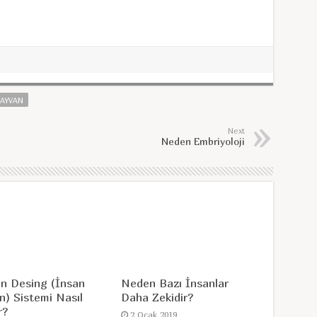
AYVAN
Next
Neden Embriyoloji
n Desing (İnsan
Neden Bazı İnsanlar
n) Sistemi Nasıl
Daha Zekidir?
r?
2 Ocak 2019