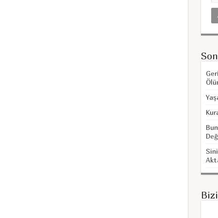
Son
Ger
Ölü
Yaş
Kur
Bun
Değ
Sini
Akt
Biz