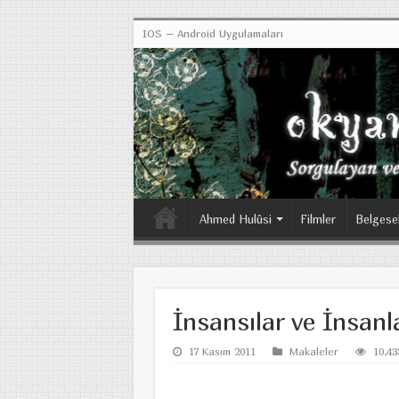
IOS – Android Uygulamaları
Ahmed Hulûsi
Filmler
Belgese
İnsansılar ve İnsanl
17 Kasım 2011
Makaleler
10,43