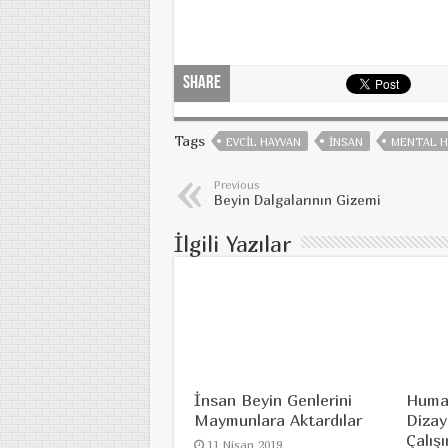
Share
Tags
EVCIL HAYVAN
INSAN
MENTAL H
Previous
Beyin Dalgalarının Gizemi
İlgili Yazılar
İnsan Beyin Genlerini
Huma
Maymunlara Aktardılar
Dizay
Çalışı
11 Nisan 2019