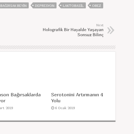
BAĞIRSAK BEYIN
DEPRESYON
LAKTOBASIL
OBEZ
Next
Holografik Bir Hayalde Yaşayan
Sonsuz Bilinç
nson Bağırsaklarda
Serotonini Artırmanın 4
yor
Yolu
art 2019
6 Ocak 2019