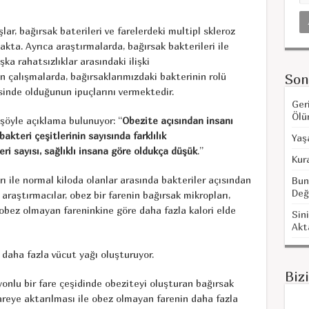
ar, bağırsak baterileri ve farelerdeki multipl skleroz
kta. Ayrıca araştırmalarda, bağırsak bakterileri ile
ka rahatsızlıklar arasındaki ilişki
n çalışmalarda, bağırsaklarımızdaki bakterinin rolü
Son
sinde olduğunun ipuçlarını vermektedir.
Ger
Ölü
şöyle açıklama bulunuyor: “
Obezite açısından insanı
akteri çeşitlerinin sayısında farklılık
Yaş
ri sayısı, sağlıklı insana göre oldukça düşük
.”
Kur
rı ile normal kiloda olanlar arasında bakteriler açısından
Bun
Değ
 araştırmacılar, obez bir farenin bağırsak mikropları,
 obez olmayan fareninkine göre daha fazla kalori elde
Sini
Akt
daha fazla vücut yağı oluşturuyor.
Biz
onlu bir fare çeşidinde obeziteyi oluşturan bağırsak
areye aktarılması ile obez olmayan farenin daha fazla