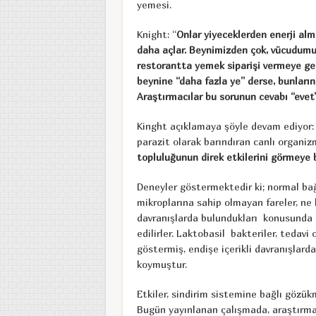
yemesi.
Knight: “
Onlar yiyeceklerden enerji alm
daha açlar. Beynimizden çok, vücudumuzd
restorantta yemek siparişi vermeye geli
beynine “daha fazla ye” derse, bunların
Araştırmacılar bu sorunun cevabı “evet”
Kinght açıklamaya şöyle devam ediyor: 
parazit olarak barındıran canlı organi
topluluğunun
direk etkilerini görmeye 
Deneyler göstermektedir ki; normal bağ
mikroplarına sahip olmayan fareler, ne
davranışlarda bulundukları konusunda fa
edilirler. Laktobasil bakteriler, tedavi
göstermiş, endişe içerikli davranışlar
koymuştur.
Etkiler, sindirim sistemine bağlı gözü
Bugün yayınlanan çalışmada, araştırmacı