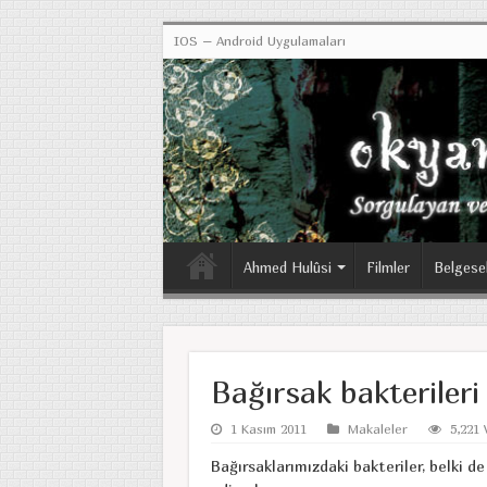
IOS – Android Uygulamaları
Ahmed Hulûsi
Filmler
Belgese
Bağırsak bakterileri
1 Kasım 2011
Makaleler
5,221 
Bağırsaklarımızdaki bakteriler, belki d