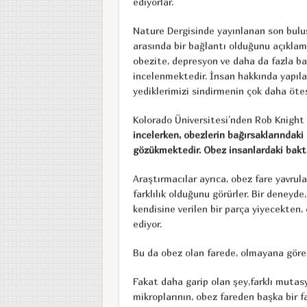
ediyorlar.
Nature Dergisinde yayınlanan son buluşl
arasında bir bağlantı olduğunu açıklama
obezite, depresyon ve daha da fazla baş
incelenmektedir. İnsan hakkında yapıla
yediklerimizi sindirmenin çok daha öte
Kolorado Üniversitesi’nden Rob Knight 
incelerken, obezlerin bağırsaklarındaki b
gözükmektedir.
Obez insanlardaki bakte
Araştırmacılar ayrıca, obez fare yavrula
farklılık olduğunu görürler. Bir deneyde,
kendisine verilen bir parça yiyecekten,
ediyor.
Bu da obez olan farede, olmayana göre 
Fakat daha garip olan şey,farklı mutasy
mikroplarının, obez fareden başka bir f