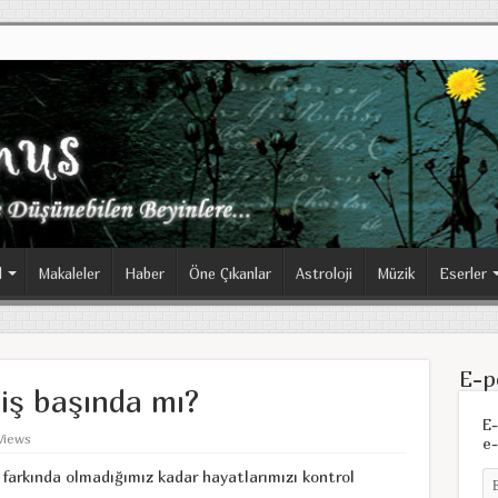
l
Makaleler
Haber
Öne Çıkanlar
Astroloji
Müzik
Eserler
E-p
 iş başında mı?
E-
Views
e-
e farkında olmadığımız kadar hayatlarımızı kontrol