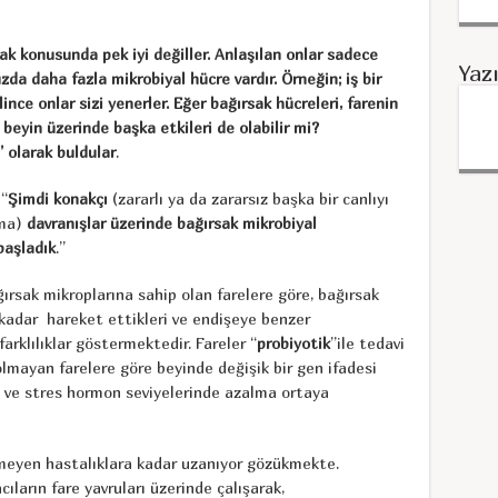
ak konusunda pek iyi değiller. Anlaşılan onlar sadece
Yaz
a daha fazla mikrobiyal hücre vardır. Örneğin; iş bir
nce onlar sizi yenerler. Eğer bağırsak hücreleri, farenin
 beyin üzerinde başka etkileri de olabilir mi?
 olarak buldular
.
“
Şimdi konakçı
(zararlı ya da zararsız başka bir canlıyı
zma)
davranışlar üzerinde bağırsak mikrobiyal
başladık
.”
ırsak mikroplarına sahip olan farelere göre, bağırsak
 kadar hareket ettikleri ve endişeye benzer
rklılıklar göstermektedir. Fareler “
probiyotik
”ile tedavi
 olmayan farelere göre beyinde değişik bir gen ifadesi
da ve stres hormon seviyelerinde azalma ortaya
kmeyen hastalıklara kadar uzanıyor gözükmekte.
ların fare yavruları üzerinde çalışarak,