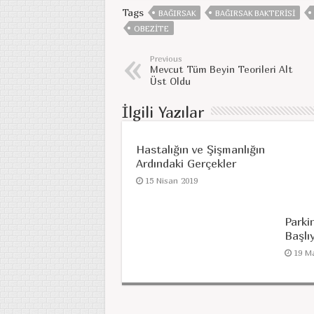
Tags
BAĞIRSAK
BAĞIRSAK BAKTERISI
OBEZITE
Previous
Mevcut Tüm Beyin Teorileri Alt
Üst Oldu
İlgili Yazılar
Hastalığın ve Şişmanlığın
Ardındaki Gerçekler
15 Nisan 2019
Parki
Başlı
19 M