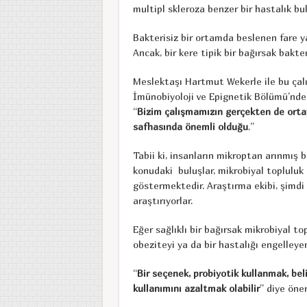
multipl skleroza benzer bir hastalık bul
Bakterisiz bir ortamda beslenen fare 
Ancak, bir kere tipik bir bağırsak bakter
Meslektaşı Hartmut Wekerle ile bu çal
İmünobiyoloji ve Epignetik Bölümü’nde
“
Bizim çalışmamızın gerçekten
de orta
safhasında önemli olduğu
.”
Tabii ki, insanların mikroptan arınmış 
konudaki buluşlar, mikrobiyal topluluk 
göstermektedir. Araştırma ekibi, şimdi
araştırıyorlar.
Eğer sağlıklı bir bağırsak mikrobiyal to
obeziteyi ya da bir hastalığı engelleyen
“
Bir seçenek, probiyotik kullanmak, beli
kullanımını
azaltmak olabilir
” diye öne