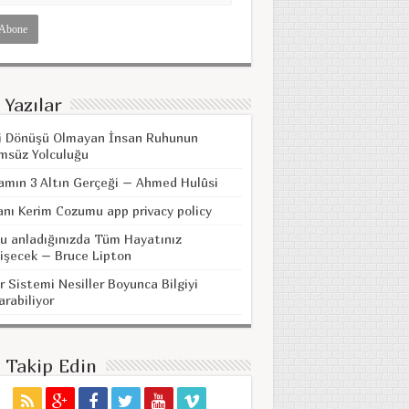
 Yazılar
i Dönüşü Olmayan İnsan Ruhunun
msüz Yolculuğu
amın 3 Altın Gerçeği – Ahmed Hulûsi
anı Kerim Cozumu app privacy policy
u anladığınızda Tüm Hayatınız
işecek – Bruce Lipton
r Sistemi Nesiller Boyunca Bilgiyi
arabiliyor
i Takip Edin