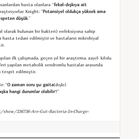
insanlardan hasta olanlara “
fekal-dışkıya ait
aştırıyorlar. Knight: “
Potansiyel oldukça yüksek ama
nispeten düşük
.”
al olarak bulunan bir bakteri) enfeksiyona sahip
 hasta tedavi edilmiştir ve hastaların mikrobiyal
ir.
pılan ilk çalışmada, geçen yıl bir araştırma, zayıf- kilolu
feri yapılan metabolik sendromlu hastalar arasında
tespit edilmiştir.
r: “
O zaman soru şu: gaita
(dışkı)
şka hangi durumlar olabilir
?”
s/show/236736-Are-Gut-Bacteria-In-Charge-