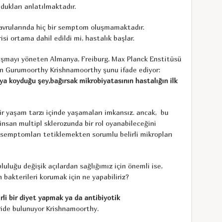
dukları anlatılmaktadır.
yavrularında hiç bir semptom oluşmamaktadır.
isi ortama dahil edildi mi, hastalık başlar.
ışmayı yöneten Almanya, Freiburg, Max Planck Enstitüsü
n Gurumoorthy Krishnamoorthy şunu ifade ediyor:
ya koyduğu şey,bağırsak mikrobiyatasının hastalığın ilk
bir yaşam tarzı içinde yaşamaları imkansız. ancak, bu
insan multipl sklerozunda bir rol oyanabileceğini
 semptomları tetiklemekten sorumlu belirli mikropları
pluluğu değişik açılardan sağlığımız için önemli ise,
 bakterileri korumak için ne yapabiliriz?
rli bir diyet yapmak ya da antibiyotik
ride bulunuyor Krishnamoorthy.