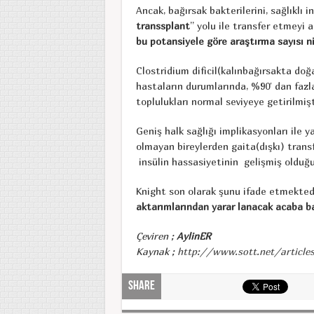
Ancak, bağırsak bakterilerini, sağlıklı 
transsplant
” yolu ile transfer etmeyi ar
bu
potansiyele göre araştırma sayısı 
Clostridium dificil(kalınbağırsakta doğ
hastaların durumlarında, %90′ dan fazla
toplulukları normal seviyeye getirilmişt
Geniş halk sağlığı implikasyonları ile ya
olmayan bireylerden gaita(dışkı) trans
insülin hassasiyetinin gelişmiş olduğu 
Knight son olarak şunu ifade etmektedi
aktarımlarından yarar lanacak acaba ba
Çeviren ;
AylinER
Kaynak ;
http://www.sott.net/article
Share