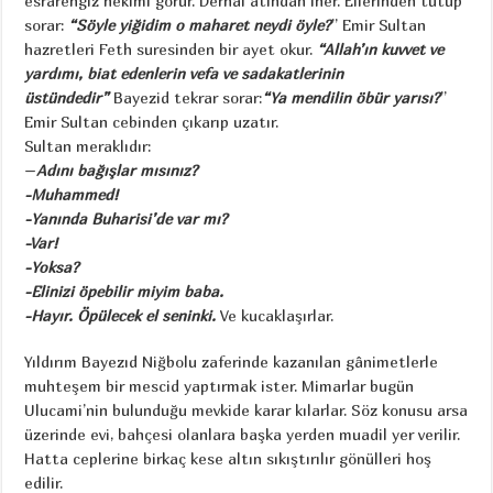
esrarengiz hekimi görür. Derhal atından iner. Ellerinden tutup
sorar:
“Söyle yiğidim o maharet neydi öyle?
” Emir Sultan
hazretleri Feth suresinden bir ayet okur.
“Allah’ın kuvvet ve
yardımı, biat edenlerin vefa ve sadakatlerinin
üstündedir”
Bayezid tekrar sorar:
“Ya mendilin öbür yarısı?
”
Emir Sultan cebinden çıkarıp uzatır.
Sultan meraklıdır:
–
Adını bağışlar mısınız?
-Muhammed!
-Yanında Buharisi’de var mı?
-Var!
-Yoksa?
-Elinizi öpebilir miyim baba.
-Hayır. Öpülecek el seninki.
Ve kucaklaşırlar.
Yıldırım Bayezıd Niğbolu zaferinde kazanılan gânimetlerle
muhteşem bir mescid yaptırmak ister. Mimarlar bugün
Ulucami’nin bulunduğu mevkide karar kılarlar. Söz konusu arsa
üzerinde evi, bahçesi olanlara başka yerden muadil yer verilir.
Hatta ceplerine birkaç kese altın sıkıştırılır gönülleri hoş
edilir.