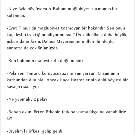
-Niye öyle söylüyorsun. Babam mağlubiyet tatmamış bir
sultandır.
-Evet Timur da mağlubiyet tatmayan bir hakandır. Sen onun
kaç devleti yıktığını biliyor musun? Üstelik ülkesi daha büyük,
askeri daha fazla. Dahası Maveraünnehr illeri ilimde de,
sanatta da çok önümüzde.
-Sen babamın manevi zırhı değil misin?
-Peki sen Timur’u koruyucusuz mu sanıyorsun. O, zamanın
kutbundan dua aldı. Ancak Hace Hazretlerinin dahi böylesi bir
savaşa rızası yok.
-Ne yapmalıyız peki?
-Baban aklını örten öfkenin farkına varmadıkça ne yapabiliriz
ki?
-Diyelim ki öfkesi galip geldi.