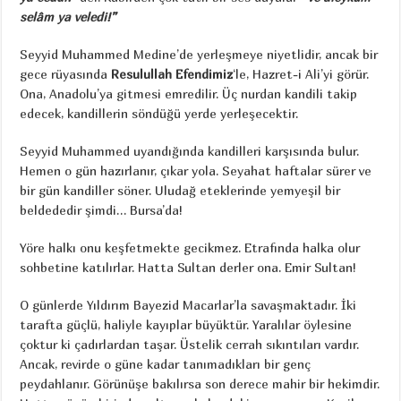
selâm ya veledi!”
Seyyid Muhammed Medine’de yerleşmeye niyetlidir, ancak bir
gece rüyasında
Resulullah Efendimiz
‘le, Hazret-i Ali’yi görür.
Ona, Anadolu’ya gitmesi emredilir. Üç nurdan kandili takip
edecek, kandillerin söndüğü yerde yerleşecektir.
Seyyid Muhammed uyandığında kandilleri karşısında bulur.
Hemen o gün hazırlanır, çıkar yola. Seyahat haftalar sürer ve
bir gün kandiller söner. Uludağ eteklerinde yemyeşil bir
beldededir şimdi… Bursa’da!
Yöre halkı onu keşfetmekte gecikmez. Etrafında halka olur
sohbetine katılırlar. Hatta Sultan derler ona. Emir Sultan!
O günlerde Yıldırım Bayezid Macarlar’la savaşmaktadır. İki
tarafta güçlü, haliyle kayıplar büyüktür. Yaralılar öylesine
çoktur ki çadırlardan taşar. Üstelik cerrah sıkıntıları vardır.
Ancak, revirde o güne kadar tanımadıkları bir genç
peydahlanır. Görünüşe bakılırsa son derece mahir bir hekimdir.