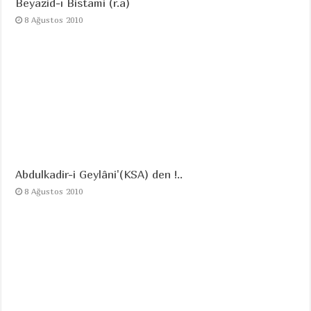
Beyazid-ı Bistami (r.a)
8 Ağustos 2010
Abdulkadir-i Geylâni'(KSA) den !..
8 Ağustos 2010