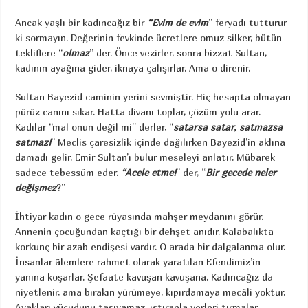
Ancak yaşlı bir kadıncağız bir
“Evim de evim
” feryadı tutturur
ki sormayın. Değerinin fevkinde ücretlere omuz silker, bütün
tekliflere “
olmaz
” der. Önce vezirler, sonra bizzat Sultan,
kadının ayağına gider, iknaya çalışırlar. Ama o direnir.
Sultan Bayezid caminin yerini sevmiştir. Hiç hesapta olmayan
pürüz canını sıkar. Hatta divanı toplar, çözüm yolu arar.
Kadılar “mal onun değil mi” derler, “
satarsa satar, satmazsa
satmaz!
” Meclis çaresizlik içinde dağılırken Bayezid’in aklına
damadı gelir. Emir Sultan’ı bulur meseleyi anlatır. Mübarek
sadece tebessüm eder.
“Acele etme!
” der, “
Bir gecede neler
değişmez
?”
İhtiyar kadın o gece rüyasında mahşer meydanını görür.
Annenin çocuğundan kaçtığı bir dehşet anıdır. Kalabalıkta
korkunç bir azab endişesi vardır. O arada bir dalgalanma olur.
İnsanlar âlemlere rahmet olarak yaratılan Efendimiz’in
yanına koşarlar. Şefaate kavuşan kavuşana. Kadıncağız da
niyetlenir, ama bırakın yürümeye, kıpırdamaya mecâli yoktur.
Ayakları vücudunu taşıyamaz, ıstırapla yerleri tırmalar.