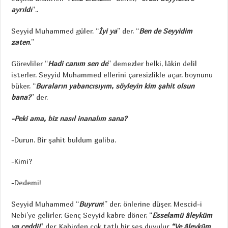
ayrıldı
”..
Seyyid Muhammed güler. “
İyi ya
” der, “
Ben de Seyyidim
zaten
.”
Görevliler “
Hadi canım sen de
” demezler belki, lâkin delil
isterler. Seyyid Muhammed ellerini çaresizlikle açar, boynunu
büker, “
Buraların yabancısıyım, söyleyin kim şahit olsun
bana?
” der.
-Peki ama, biz nasıl inanalım sana?
-Durun. Bir şahit buldum galiba.
-Kimi?
-Dedemi!
Seyyid Muhammed “
Buyrun
!” der, önlerine düşer. Mescid-i
Nebi’ye gelirler. Genç Seyyid kabre döner, “
Esselamü âleyküm
ya ceddi!
” der. Kabirden çok tatlı bir ses duyulur
“Ve âleyküm