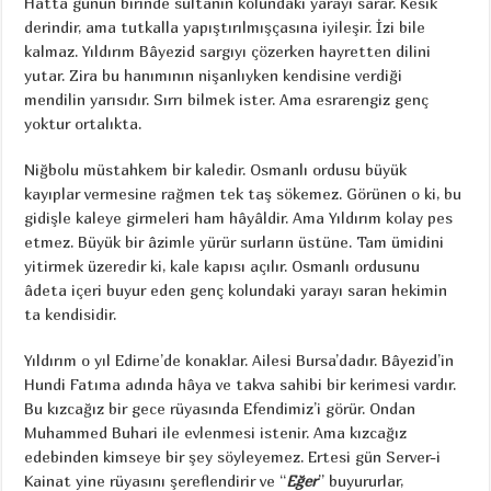
Hatta günün birinde sultanın kolundaki yarayı sarar. Kesik
derindir, ama tutkalla yapıştırılmışçasına iyileşir. İzi bile
kalmaz. Yıldırım Bâyezid sargıyı çözerken hayretten dilini
yutar. Zira bu hanımının nişanlıyken kendisine verdiği
mendilin yarısıdır. Sırrı bilmek ister. Ama esrarengiz genç
yoktur ortalıkta.
Niğbolu müstahkem bir kaledir. Osmanlı ordusu büyük
kayıplar vermesine rağmen tek taş sökemez. Görünen o ki, bu
gidişle kaleye girmeleri ham hâyâldir. Ama Yıldırım kolay pes
etmez. Büyük bir âzimle yürür surların üstüne. Tam ümidini
yitirmek üzeredir ki, kale kapısı açılır. Osmanlı ordusunu
âdeta içeri buyur eden genç kolundaki yarayı saran hekimin
ta kendisidir.
Yıldırım o yıl Edirne’de konaklar. Ailesi Bursa’dadır. Bâyezid’in
Hundi Fatıma adında hâya ve takva sahibi bir kerimesi vardır.
Bu kızcağız bir gece rüyasında Efendimiz’i görür. Ondan
Muhammed Buhari ile evlenmesi istenir. Ama kızcağız
edebinden kimseye bir şey söyleyemez. Ertesi gün Server-i
Kainat yine rüyasını şereflendirir ve “
Eğer
” buyururlar,