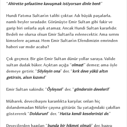
“
Ahirette şefaatime kavuşmak istiyorsan dinle beni
!”
Hundi Fatıma Sultan’ın talibi çoktur. Adı büyük paşalarla,
namlı beyler sıradadır. Görünüşte Emir Sultan gibi fakir ve
garip biri onlarla aşık atamaz. Ancak Hundi Sultan kararlıdır.
Bedeli ne olursa olsun Emir Sultan’la evlenecektir. Ama sırrını
kimselere açamaz. Hem Emir Sultan’ın Efendimizin emrinden
haberi var mıdır acaba?
Çok geçmez. Bir gün Emir Sultan dünür yollar saraya. Valide
sultan dudak büker. Açıktan açığa “
olmaz
!” demez; ama öyle
demeye getirir. “
Söyleyin ona
” der, “
kırk deve yükü altın
getirsin, alsın kızımı!
”
Emir Sultan sakindir, “
Öyleyse!
” der, “
göndersin develeri!
”
Mübarek, devecibaşını karanlıkta karşılar, onları hiç
dolandırmadan Nilüfer çayına götürür. Su yatağındaki çakılları
göstererek “
Doldurun!
” der, “
Hatta kendi keselerinizi de
.”
Devecilerden bazıları “
bunda bir hikmet olmalı
” der, bazısı