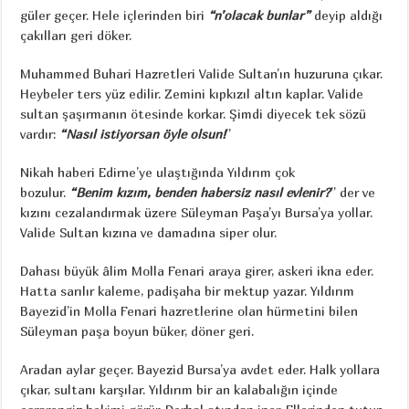
güler geçer. Hele içlerinden biri
“n’olacak bunlar”
deyip aldığı
çakılları geri döker.
Muhammed Buhari Hazretleri Valide Sultan’ın huzuruna çıkar.
Heybeler ters yüz edilir. Zemini kıpkızıl altın kaplar. Valide
sultan şaşırmanın ötesinde korkar. Şimdi diyecek tek sözü
vardır:
“Nasıl istiyorsan öyle olsun!
”
Nikah haberi Edirne’ye ulaştığında Yıldırım çok
bozulur.
“Benim kızım, benden habersiz nasıl evlenir?
” der ve
kızını cezalandırmak üzere Süleyman Paşa’yı Bursa’ya yollar.
Valide Sultan kızına ve damadına siper olur.
Dahası büyük âlim Molla Fenari araya girer, askeri ikna eder.
Hatta sarılır kaleme, padişaha bir mektup yazar. Yıldırım
Bayezid’in Molla Fenari hazretlerine olan hürmetini bilen
Süleyman paşa boyun büker, döner geri.
Aradan aylar geçer. Bayezid Bursa’ya avdet eder. Halk yollara
çıkar, sultanı karşılar. Yıldırım bir an kalabalığın içinde