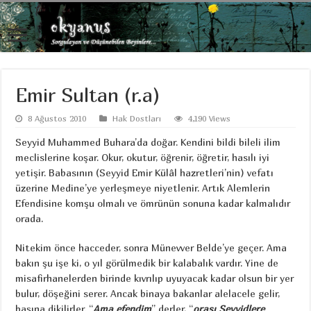
Emir Sultan (r.a)
8 Ağustos 2010
Hak Dostları
4,190 Views
Seyyid Muhammed Buhara’da doğar. Kendini bildi bileli ilim
meclislerine koşar. Okur, okutur, öğrenir, öğretir, hasılı iyi
yetişir. Babasının (Seyyid Emir Külâl hazretleri’nin) vefatı
üzerine Medine’ye yerleşmeye niyetlenir. Artık Alemlerin
Efendisine komşu olmalı ve ömrünün sonuna kadar kalmalıdır
orada.
Nitekim önce hacceder, sonra Münevver Belde’ye geçer. Ama
bakın şu işe ki, o yıl görülmedik bir kalabalık vardır. Yine de
misafirhanelerden birinde kıvrılıp uyuyacak kadar olsun bir yer
bulur, döşeğini serer. Ancak binaya bakanlar alelacele gelir,
başına dikilirler. “
Ama efendim
” derler, “
orası Seyyidlere