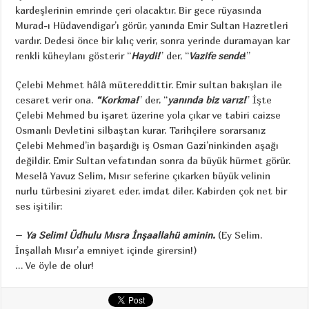
kardeşlerinin emrinde çeri olacaktır. Bir gece rüyasında
Murad-ı Hüdavendigar’ı görür, yanında Emir Sultan Hazretleri
vardır. Dedesi önce bir kılıç verir, sonra yerinde duramayan kar
renkli küheylanı gösterir “
Haydi!
” der, “
Vazife sende
!”
Çelebi Mehmet hâlâ mütereddittir. Emir sultan bakışları ile
cesaret verir ona.
“Korkma!
” der, “
yanında biz varız!
” İşte
Çelebi Mehmed bu işaret üzerine yola çıkar ve tabiri caizse
Osmanlı Devletini silbaştan kurar. Tarihçilere sorarsanız
Çelebi Mehmed’in başardığı iş Osman Gazi’ninkinden aşağı
değildir. Emir Sultan vefatından sonra da büyük hürmet görür.
Meselâ Yavuz Selim, Mısır seferine çıkarken büyük velinin
nurlu türbesini ziyaret eder, imdat diler. Kabirden çok net bir
ses işitilir:
–
Ya Selim! Üdhulu Mısra İnşaallahü aminin.
(Ey Selim.
İnşallah Mısır’a emniyet içinde girersin!)
… Ve öyle de olur!