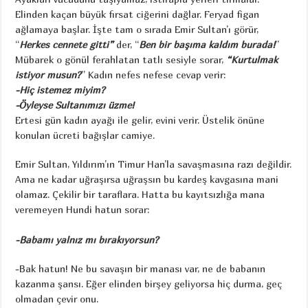
Elinden kaçan büyük fırsat ciğerini dağlar. Feryad figan
ağlamaya başlar. İşte tam o sırada Emir Sultan’ı görür,
“
Herkes cennete gitti”
der, “
Ben bir başıma kaldım burada!
”
Mübarek o gönül ferahlatan tatlı sesiyle sorar,
“Kurtulmak
istiyor musun?
” Kadın nefes nefese cevap verir:
-Hiç istemez miyim?
-Öyleyse Sultanımızı üzme!
Ertesi gün kadın ayağı ile gelir, evini verir. Üstelik önüne
konulan ücreti bağışlar camiye.
Emir Sultan, Yıldırım’ın Timur Han’la savaşmasına razı değildir.
Ama ne kadar uğraşırsa uğraşsın bu kardeş kavgasına mani
olamaz. Çekilir bir taraflara. Hatta bu kayıtsızlığa mana
veremeyen Hundi hatun sorar:
-Babamı yalnız mı bırakıyorsun?
-Bak hatun! Ne bu savaşın bir manası var, ne de babanın
kazanma şansı. Eğer elinden birşey geliyorsa hiç durma, geç
olmadan çevir onu.