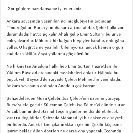
-Zor günlere hazırlansanız iyi edersiniz.
Ankara savaşında yaşanılan acı mağlubiyetin ardından
Timuroğulları Bursa’yı muhasara altına alırlar. Şehir halkı zor
durumdadır, hatta aç kalır. Ahali gelip Emir Sultan’ı bulur ve
çok yalvarırlar. Mübarek bir kağıda birşeyler karalar, ordugâha
yollar. O kağıtta ne yazılıdır bilemiyoruz, ancak hemen o gün
çadırlar sökülür. Asya yollarına göç düzülür.
Ne hikmetse Anadolu halkı hep Emir Sultan Hazretleri ile
Yıldırım Bayezid arasındaki menkıbeleri anlatır. Hâlbuki bu
büyük veli Bâyezid’den ziyade Çelebi Mehmed’in yanındadır.
Ankara savaşının ardından Anadolu çok karışır.
Şehzedelerden Musa Çelebi, İsa Çelebi’nin üzerine yürüyüp
Bursa’yı ele geçirir. Süleyman Çelebi ise Edirne’yi elinde tutar.
Ancak bunlar devleti muhteşem günlerine döndürebilecek
kıratta değildirler. Şehzade Mehmed iyi bir asker ve dirayetli
bir liderdir. Ancak fitne çıkarmaktan çekinir. Çekilir köşesine
işaret bekler. Allah dostları ne derse onu yapacak. İcabında