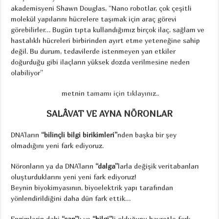
akademisyeni Shawn Douglas, “Nano robotlar, çok çeşitli
molekül yapılarını hücrelere taşımak için araç görevi
görebilirler… Bugün tıpta kullandığımız birçok ilaç, sağlam ve
hastalıklı hücreleri birbirinden ayırt etme yeteneğine sahip
değil. Bu durum, tedavilerde istenmeyen yan etkiler
doğurduğu gibi ilaçların yüksek dozda verilmesine neden
olabiliyor”
metnin
tamamı için tıklayınız..
SALÂVAT VE AYNA NÖRONLAR
DNA’ların
“bilinçli bilgi birikimleri”
nden başka bir şey
olmadığını yeni fark ediyoruz.
Nöronların ya da DNA’ların
“dalga”
larla değişik veritabanları
oluşturduklarını yeni yeni fark ediyoruz!
Beynin biyokimyasının, biyoelektrik yapı tarafından
yönlendirildiğini daha dün fark ettik…
Enzimlerin dahi
“can”
lı ve
“bilgi”
li olduğunu hayretle fark