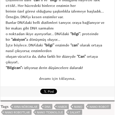
ettik!.. Her hücredeki binlerce enzimin her
birinin özel görevi olduğunu şaşkınlıkla izlemeye başladık…
Örneğin, DNA’yı kesen enzimler var.
Bunlar DNA’daki belli dizilimleri tanıyor, oraya bağlanıyor ve
bir makas gibi DNA sarmalını
o noktadan ikiye ayırıyorlar… DNA’daki
“bilgi”
, proteinde
bir
“aksiyon”
a dönüşmüş oluyor…
İşte böylece, DNA’daki
“bilgi”
enzimde
“can”
olarak ortaya
nasıl çıkıyorsa; enzimlerden
oluşan vücutta da, daha farklı bir düzeyde
“Can”
ortaya
çıkıyor!..
“Bilgican”
ı izliyoruz derin düşüncelere dalarak!
devamı için tıklayınız..
Tags
AYNA NÖRONLAR
DNA
HABER
NANO
NANO ROBOT
NANO ROBOTLAR
NANO TEKNOLOJI
SALVAT