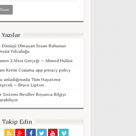
 Yazılar
i Dönüşü Olmayan İnsan Ruhunun
msüz Yolculuğu
amın 3 Altın Gerçeği – Ahmed Hulûsi
anı Kerim Cozumu app privacy policy
u anladığınızda Tüm Hayatınız
işecek – Bruce Lipton
r Sistemi Nesiller Boyunca Bilgiyi
arabiliyor
i Takip Edin