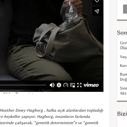
Son
Ger
Ölü
Yaş
Kur
Bun
Değ
Sini
Akt
 Heather Dewy-Hagborg , halka açık alanlardan topladığı
Biz
re heykeller yapıyor. Hagborg, insanların farkında
üzerinde çalışarak, “genetik determinizm”e ve “genetik