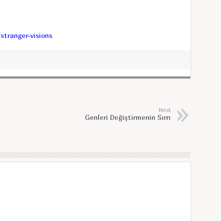
tranger-visions
Next
Genleri Değiştirmenin Sırrı