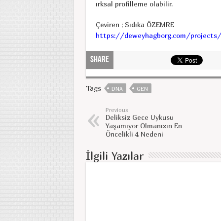
ırksal profilleme olabilir.
Çeviren ; Sıdıka ÖZEMRE
https://deweyhagborg.com/projects/s
Share
Tags
DNA
GEN
Previous
Deliksiz Gece Uykusu
Yaşamıyor Olmanızın En
Öncelikli 4 Nedeni
İlgili Yazılar