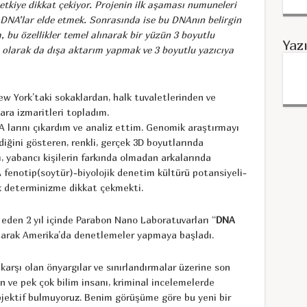
etkiye dikkat çekiyor. Projenin ilk aşaması numuneleri
NA’lar elde etmek. Sonrasında ise bu DNAnın belirgin
m, bu özellikler temel alınarak bir yüzün 3 boyutlu
Yaz
olarak da dışa aktarım yapmak ve 3 boyutlu yazıcıya
ew York’taki sokaklardan, halk tuvaletlerinden ve
gara
izmaritleri topladım.
 larını çıkardım ve analiz ettim. Genomik araştırmayı
iğini gösteren, renkli, gerçek 3D boyutlarında
, yabancı kişilerin farkında olmadan arkalarında
NA fenotip(soytür)-biyolojik denetim kültürü potansiyeli-
ik determinizme dikkat çekmekti.
 eden 2 yıl içinde Parabon Nano Laboratuvarları “
DNA
latarak Amerika’da denetlemeler yapmaya başladı.
arşı olan önyargılar ve sınırlandırmalar üzerine son
 ve pek çok bilim insanı, kriminal incelemelerde
bjektif bulmuyoruz. Benim görüşüme göre bu yeni bir