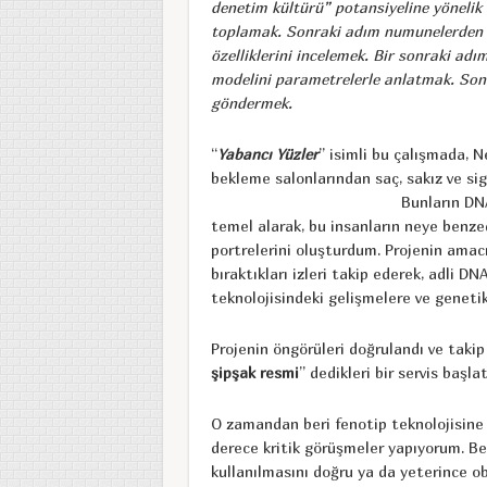
denetim kültürü” potansiyeline yönelik 
toplamak. Sonraki adım numunelerden D
özelliklerini incelemek. Bir sonraki adı
modelini parametrelerle anlatmak. Son 
göndermek.
“
Yabancı Yüzler
” isimli bu çalışmada, N
bekleme salonlarından saç, sakız ve si
Bunların DNA
temel alarak, bu insanların neye benzed
portrelerini oluşturdum. Projenin amacı
bıraktıkları izleri takip ederek, adli D
teknolojisindeki gelişmelere ve genet
Projenin öngörüleri doğrulandı ve takip
şipşak resmi
” dedikleri bir servis baş
O zamandan beri fenotip teknolojisine k
derece kritik görüşmeler yapıyorum. Ben
kullanılmasını doğru ya da yeterince o