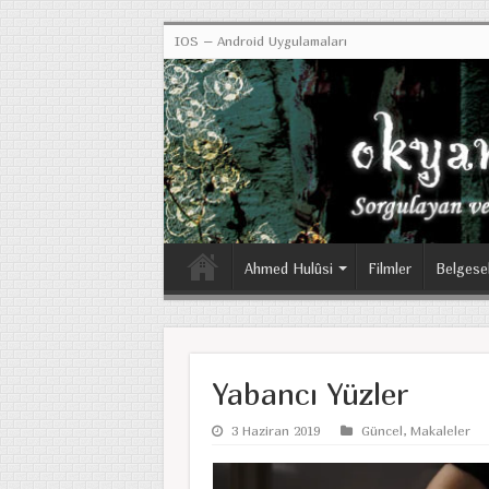
IOS – Android Uygulamaları
Ahmed Hulûsi
Filmler
Belgese
Yabancı Yüzler
3 Haziran 2019
Güncel
,
Makaleler