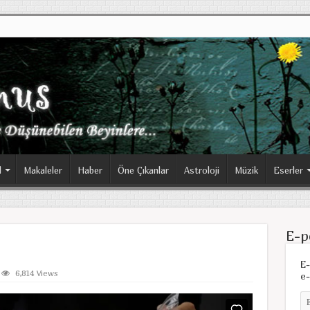
l
Makaleler
Haber
Öne Çıkanlar
Astroloji
Müzik
Eserler
E-p
E-
6,814 Views
e-