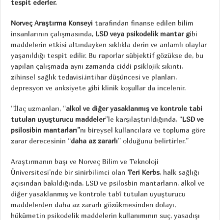
tespit ederler.
Norveç Araştırma Konseyi
tarafından finanse edilen bilim
insanlarının çalışmasında,
LSD veya psikodelik mantar g
ibi
maddelerin etkisi altındayken sıklıkla derin ve anlamlı olaylar
yaşanıldığı tespit edilir. Bu raporlar sübjektif gözükse de, bu
yapılan çalışmada aynı zamanda ciddi psiklojik sıkıntı,
zihinsel sağlık tedavisi,intihar düşüncesi ve planları,
depresyon ve anksiyete gibi klinik koşullar da incelenir.
“İlaç uzmanları, “
alkol ve diğer yasaklanmış ve kontrole tabi
tutulan uyuşturucu maddeler
”le karşılaştırıldığında, “
LSD ve
psilosibin mantarları”
nı bireysel kullancılara ve topluma göre
zarar derecesinin “
daha az zararlı
” olduğunu belirtirler.”
Araştırmanın başı ve Norveç Bilim ve Teknoloji
Üniversitesi’nde bir sinirbilimci olan
Teri Kerbs
, halk sağlığı
açısından bakıldığında, LSD ve psilosbin mantarların, alkol ve
diğer yasaklanmış ve kontrole tabî tutulan uyuşturucu
maddelerden daha az zararlı gözükmesinden dolayı,
hükümetin psikodelik maddelerin kullanımının suç, yasadışı