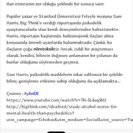
ilan etmesinin zor olduğu şeklinde bir sonuca varır.
Popüler yazar ve Stanford Üniversitesi Felsefe mezunu Sam
Harris, Big Think’e verdiği röportajında psikodelik
uyuşturucularla olan kendi deneyimlerinden bahsetmekte.
Harris, röportajın başlarında, halüsinojenik ilaçları alma
konusunda önemli uyarılarda bulunmaktadır. Çünkü, bu
ilaçların çoğu
nörotoksik
tir. Ancak, ciddi bir araştırmacı
olarak, kendisi, bilincin doğasını anlamanın bir yolunun da
bunlar olduğunu söylemeden geçmez.
Sam Harris
, psikodelik maddelerin inkar edilemez bir şekilde
bilinç-genişleme etkisine sahip olduğunu da açıklamakta…
Çeviren :
AylinER
https://www.youtube.com/watch?v=7N-5L4uq5KU
http://bigthink.com/ideafeed/study-alcohol-worse-for-
mental-health-than-psychedelics?
utm_campaign=Echobox&utm_medium=Social&utm_source=Twit