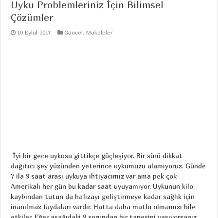
Uyku Problemleriniz İçin Bilimsel
Çözümler
10 Eylül 2017
Güncel
,
Makaleler
İyi bir gece uykusu gittikçe güçleşiyor. Bir sürü dikkat
dağıtıcı şey yüzünden yeterince uykumuzu alamıyoruz. Günde
7 ila 9 saat arası uykuya ihtiyacımız var ama pek çok
Amerikalı her gün bu kadar saat uyuyamıyor. Uykunun kilo
kaybından tutun da hafızayı geliştirmeye kadar sağlık için
inanılmaz faydaları vardır. Hatta daha mutlu olmamızı bile
etkiler. Eğer aşağıdaki 9 sorundan bir tanesini yaşıyorsanız, ...