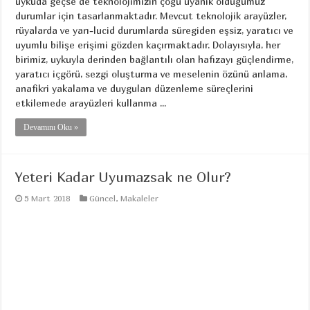
uykuda geçse de teknolojimizin çoğu uyanık olduğumuz
durumlar için tasarlanmaktadır. Mevcut teknolojik arayüzler,
rüyalarda ve yarı-lucid durumlarda süregiden eşsiz, yaratıcı ve
uyumlu bilişe erişimi gözden kaçırmaktadır. Dolayısıyla, her
birimiz, uykuyla derinden bağlantılı olan hafızayı güçlendirme,
yaratıcı içgörü, sezgi oluşturma ve meselenin özünü anlama,
anafikri yakalama ve duyguları düzenleme süreçlerini
etkilemede arayüzleri kullanma ...
Devamını Oku »
Yeteri Kadar Uyumazsak ne Olur?
5 Mart 2018
Güncel
,
Makaleler