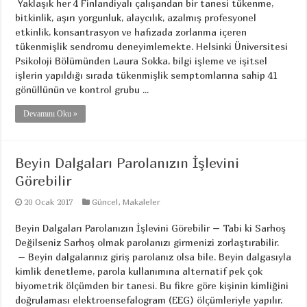
Yaklaşık her 4 Finlandiyalı çalışandan bir tanesi tükenme,
bitkinlik, aşırı yorgunluk, alaycılık, azalmış profesyonel
etkinlik, konsantrasyon ve hafızada zorlanma içeren
tükenmişlik sendromu deneyimlemekte. Helsinki Üniversitesi
Psikoloji Bölümünden Laura Sokka, bilgi işleme ve işitsel
işlerin yapıldığı sırada tükenmişlik semptomlarına sahip 41
gönüllünün ve kontrol grubu ...
Devamını Oku »
Beyin Dalgaları Parolanızın İşlevini
Görebilir
20 Ocak 2017
Güncel
,
Makaleler
Beyin Dalgaları Parolanızın İşlevini Görebilir – Tabi ki Sarhoş
Değilseniz Sarhoş olmak parolanızı girmenizi zorlaştırabilir.
– Beyin dalgalarınız giriş parolanız olsa bile. Beyin dalgasıyla
kimlik denetleme, parola kullanımına alternatif pek çok
biyometrik ölçümden bir tanesi. Bu fikre göre kişinin kimliğini
doğrulaması elektroensefalogram (EEG) ölçümleriyle yapılır.