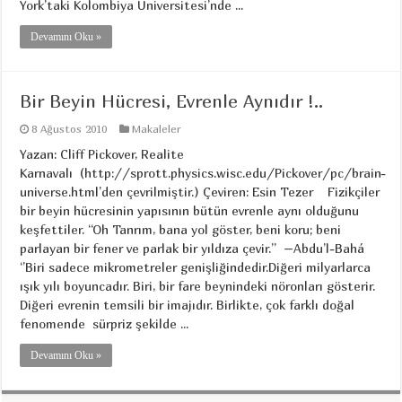
York’taki Kolombiya Üniversitesi’nde ...
Devamını Oku »
Bir Beyin Hücresi, Evrenle Aynıdır !..
8 Ağustos 2010
Makaleler
Yazan: Cliff Pickover, Realite
Karnavalı (http://sprott.physics.wisc.edu/Pickover/pc/brain-
universe.html’den çevrilmiştir.) Çeviren: Esin Tezer Fizikçiler
bir beyin hücresinin yapısının bütün evrenle aynı olduğunu
keşfettiler. “Oh Tanrım, bana yol göster, beni koru; beni
parlayan bir fener ve parlak bir yıldıza çevir.” –Abdu’l-Bahá
‘’Biri sadece mikrometreler genişliğindedir.Diğeri milyarlarca
ışık yılı boyuncadır. Biri, bir fare beynindeki nöronları gösterir.
Diğeri evrenin temsili bir imajıdır. Birlikte, çok farklı doğal
fenomende sürpriz şekilde ...
Devamını Oku »