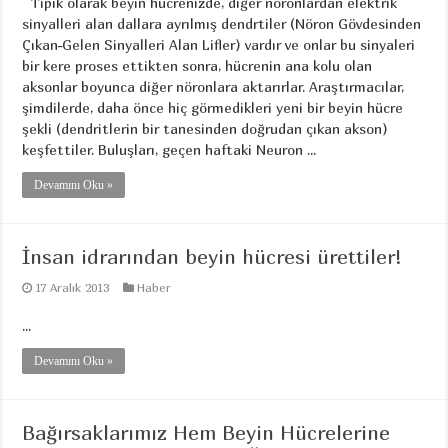
Tipik olarak beyin hücrenizde, diğer nöronlardan elektrik
sinyalleri alan dallara ayrılmış dendrtiler (Nöron Gövdesinden
Çıkan-Gelen Sinyalleri Alan Lifler) vardır ve onlar bu sinyaleri
bir kere proses ettikten sonra, hücrenin ana kolu olan
aksonlar boyunca diğer nöronlara aktarırlar. Araştırmacılar,
şimdilerde, daha önce hiç görmedikleri yeni bir beyin hücre
şekli (dendritlerin bir tanesinden doğrudan çıkan akson)
keşfettiler. Buluşları, geçen haftaki Neuron ...
Devamını Oku »
İnsan idrarından beyin hücresi ürettiler!
17 Aralık 2013
Haber
...
Devamını Oku »
Bağırsaklarımız Hem Beyin Hücrelerine