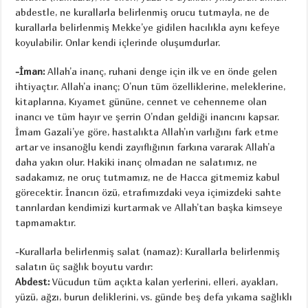
abdestle, ne kurallarla belirlenmiş orucu tutmayla, ne de
kurallarla belirlenmiş Mekke’ye gidilen hacılıkla aynı kefeye
koyulabilir. Onlar kendi içlerinde oluşumdurlar.
-İman:
Allah’a inanç, ruhani denge için ilk ve en önde gelen
ihtiyaçtır. Allah’a inanç; O’nun tüm özelliklerine, meleklerine,
kitaplarına, Kıyamet gününe, cennet ve cehenneme olan
inancı ve tüm hayır ve şerrin O’ndan geldiği inancını kapsar.
İmam Gazali’ye göre, hastalıkta Allah’ın varlığını fark etme
artar ve insanoğlu kendi zayıflığının farkına vararak Allah’a
daha yakın olur. Hakiki inanç olmadan ne salatımız, ne
sadakamız, ne oruç tutmamız, ne de Hacca gitmemiz kabul
görecektir. İnancın özü, etrafımızdaki veya içimizdeki sahte
tanrılardan kendimizi kurtarmak ve Allah’tan başka kimseye
tapmamaktır.
-Kurallarla belirlenmiş salat (namaz): Kurallarla belirlenmiş
salatın üç sağlık boyutu vardır:
Abdest:
Vücudun tüm açıkta kalan yerlerini, elleri, ayakları,
yüzü, ağzı, burun deliklerini, vs. günde beş defa yıkama sağlıklı