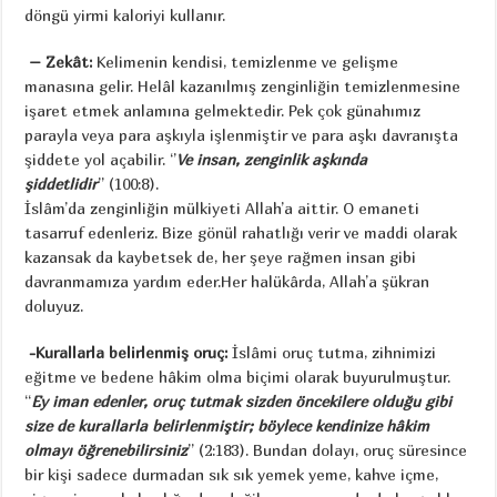
döngü yirmi kaloriyi kullanır.
– Zekât:
Kelimenin kendisi, temizlenme ve gelişme
manasına gelir. Helâl kazanılmış zenginliğin temizlenmesine
işaret etmek anlamına gelmektedir. Pek çok günahımız
parayla veya para aşkıyla işlenmiştir ve para aşkı davranışta
şiddete yol açabilir. ‘’
Ve insan, zenginlik aşkında
şiddetlidir
” (100:8).
İslâm’da zenginliğin mülkiyeti Allah’a aittir. O emaneti
tasarruf edenleriz. Bize gönül rahatlığı verir ve maddi olarak
kazansak da kaybetsek de, her şeye rağmen insan gibi
davranmamıza yardım eder.Her halükârda, Allah’a şükran
doluyuz.
-Kurallarla belirlenmiş oruç:
İslâmi oruç tutma, zihnimizi
eğitme ve bedene hâkim olma biçimi olarak buyurulmuştur.
“
Ey iman edenler, oruç tutmak sizden öncekilere olduğu gibi
size de kurallarla belirlenmiştir; böylece kendinize hâkim
olmayı öğrenebilirsiniz
’’ (2:183). Bundan dolayı, oruç süresince
bir kişi sadece durmadan sık sık yemek yeme, kahve içme,