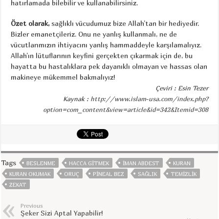
hatırlamada bilebilir ve kullanabilirsiniz.
Özet olarak,
sağlıklı vücudumuz bize Allah’tan bir hediyedir.
Bizler emanetçileriz. Onu ne yanlış kullanmalı, ne de
vücutlarımızın ihtiyacını yanlış hammaddeyle karşılamalıyız.
Allah’ın lütuflarının keyfini gerçekten çıkarmak için de, bu
hayatta bu hastalıklara pek dayanıklı olmayan ve hassas olan
makineye mükemmel bakmalıyız!
Çeviri : Esin Tezer
Kaynak :
http://www.islam-usa.com/index.php?
option=com_content&view=article&id=342&Itemid=308
Tags
BESLENME
HACCA GITMEK
IMAN ABDEST
KURAN
KURAN OKUMAK
ORUÇ
PINEAL BEZ
SAĞLIK
TEMIZLIK
ZEKAT
Previous
Şeker Sizi Aptal Yapabilir!