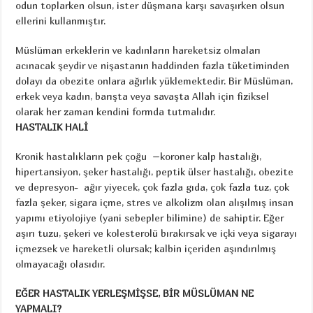
odun toplarken olsun, ister düşmana karşı savaşırken olsun
ellerini kullanmıştır.
Müslüman erkeklerin ve kadınların hareketsiz olmaları
acınacak şeydir ve nişastanın haddinden fazla tüketiminden
dolayı da obezite onlara ağırlık yüklemektedir. Bir Müslüman,
erkek veya kadın, barışta veya savaşta Allah için fiziksel
olarak her zaman kendini formda tutmalıdır.
HASTALIK HALİ
Kronik hastalıkların pek çoğu –koroner kalp hastalığı,
hipertansiyon, şeker hastalığı, peptik ülser hastalığı, obezite
ve depresyon- ağır yiyecek, çok fazla gıda, çok fazla tuz, çok
fazla şeker, sigara içme, stres ve alkolizm olan alışılmış insan
yapımı etiyolojiye (yani sebepler bilimine) de sahiptir. Eğer
aşırı tuzu, şekeri ve kolesterolü bırakırsak ve içki veya sigarayı
içmezsek ve hareketli olursak; kalbin içeriden aşındırılmış
olmayacağı olasıdır.
EĞER HASTALIK YERLEŞMİŞSE, BİR MÜSLÜMAN NE
YAPMALI?