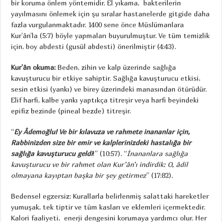
bir koruma önlem yöntemidir. El yıkama, bakterilerin
yayılmasını önlemek için şu sıralar hastanelerde gitgide daha
fazla vurgulanmaktadır. 1400 sene önce Müslümanlara
Kur’ân’la (5:7) böyle yapmaları buyurulmuştur. Ve tüm temizlik
için, boy abdesti (gusül abdesti) önerilmiştir (4:43).
Kur’ân okuma:
Beden, zihin ve kalp üzerinde sağlığa
kavuşturucu bir etkiye sahiptir. Sağlığa kavuşturucu etkisi,
sesin etkisi (yankı) ve birey üzerindeki manasından ötürüdür.
Elif harfi, kalbe yankı yaptıkça titreşir veya harfi beyindeki
epifiz bezinde (pineal bezde) titreşir.
“
Ey Âdemoğlu! Ve bir kılavuza ve rahmete inananlar için,
Rabbinizden size bir emir ve kalplerinizdeki hastalığa bir
sağlığa kavuşturucu geldi
!” (10:57). “
İnananlara sağlığa
kavuşturucu ve bir rahmet olan Kur’ân’ı indirdik: O, âdil
olmayana kayıptan başka bir şey getirmez
” (17:82).
Bedensel egzersiz: Kurallarla belirlenmiş salattaki hareketler
yumuşak, tek tiptir ve tüm kasları ve eklemleri içermektedir.
Kalori faaliyeti, enerji dengesini korumaya yardımcı olur. Her