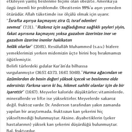
etkileyen yanlış beslenme biçimi olan obezite, Amerika’ya
özgü önemli bir problemdir. Obezitenin 99%’u aşırı yemeden
ötürüdür. Allah tüketimde ise ölçülü olmak için uyarır.
“
İsrafta aşırıya kaçmayın; zira O, israf edenleri
sevmez
’’ (7:31). “
Rızkınız için sağladığımız sağlıklı şeyleri yiyin,
fakat aşırısına kaçmayın; yoksa gazabım üzerinize iner ve
gazabım üzerine inenler hakikaten
helâk olurlar
” (20:81). Resûlullâh Muhammed (s.a.v.) bizlere
yemeklerimizi yerken midemizin üçte birini boş bırakmamızı
öğütlemiştir.
Belirli türlerdeki gıdalar Kur’ân’da bilhassa
vurgulanmıştır (36:57, 43:73, 16:67, 50:68).”
Hurma ağacından ve
üzümlerden de besin değeri yüksek içecek ve beslenme elde
edersiniz: Farkına varın ki bu, hikmet sahibi olanlar için de bir
işarettir
” (16:67). Meyveler kaloride düşüktürler; vitaminlerde,
minerallerde ve lifte ise yüksektirler. Meyvelerde sakaroz
değil, fruktoz vardır. Dr. Anderson tarafından yakın zamanda
yapılan bir araştırmada, fruktozun kan şekerini hiç
yükseltmediği bulunmuştur. Aksine, diyabetiklerin (şeker
hastalarının) yüksek kan şekerini düşürdüğü bulunmuştur.
Bal, fruktozdur.