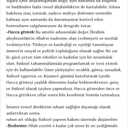
sigara içme alışkanlığından değil; aynı zamanda da kızgınlık
ve haddinden fazla cinsel düşkünlükten de kurtulabilir. Aslına
bakılırsa oruç tutmak, sadece mideye dinlenme vermekle
kalmaz; aynı zamanda da davranışımızı kontrol eden
hormonların salgılanmasını da dengede tutar.
-Hacca gitmek:
Bu amelin arkasındaki değer, İbrahim
aleyhisselâm’ın Allah’ın iradesine olan teslimiyeti ve mutlak
teslimiyettir. Tövbeye ve kardeşliği ve eşitliği tanımlayan
ümmetin sosyal ve politik topluluğuna olanak sağlar. Ne var
ki; gücü yeten tüm erkekler ve kadınlar için bir zorunluluk
olan, fiziksel tahammülümüzü programlamak ve test etmek
için de kullanılabilir. Uzun yürüyüşler, sıcaklık, güneş, susuzluk,
fiziksel egzersiz, vs. Kıyamet gününü hatırlatmak içindir.
Hacca gitmeyi yaşlılık dönemine kadar beklemektense, genç
ve fiziksel olarak iyiyken yapmalıyız. Hacca gitmeden önce ve
Hacca gittikten yıllar sonra bile kendimizi formda tutmalıyız.
İmanın temel direklerini ruhani sağlığın dayanağı olarak
anlattıktan sonra,
ruhun ait olduğu fiziksel yapının bakımı üzerinde düşünelim:
-Beslenme:
Allah eserini o kadar çok sever ki; ne yediğimizle