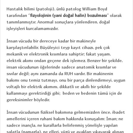
Hastalık bilimi (patoloji), ünlü patolog William Boyd
tarafından ‘’
fizyolojinin (yani doğal halin) bozulması
’’ olarak
tanımlanmıştır. Anormal sonuçlara yönlendiren, doğal
işleyişleri kurcalamamızdır.
İnsan vücudu bir dereceye kadar bir makineyle
karşılaştırılabilir. Büyüleyici teyp kayıt cihazı, pek çok
mekanik ve elektronik kısımlara sahiptir; fakat yaşam,
elektrik akımı ondan geçene dek işlemez. Benzer bir şekilde,
insan vücudunun öğelerinde sadece anatomik kısımlar ve
sıvılar değil; aynı zamanda da RUH vardır. Bir makinenin
bakımı onu temiz tutmayı, onu bir parça dinlendirmeyi, uygun
voltajlı bir elektrik akımını, dikkatli ve akıllı bir şekilde
kullanmayı gerektirdiği gibi; beden ve bedenin tümü için de
gereksinimler böyledir.
İnsan vücudunun fiziksel bakımına gelmemizden önce, ibadet
amellerini içeren ruhani bakım hakkında konuşalım: İman; ne
sadece inançla, ne kurallarla belirlenmiş yönelişle yapılan
salatla (namazla), ne elleri, yüzü ve ayakları yıkayarak alınan