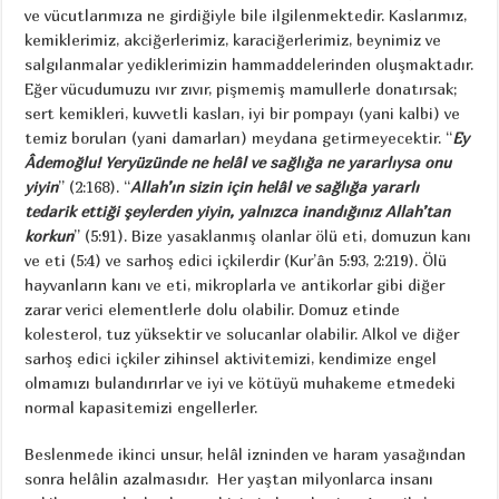
ve vücutlarımıza ne girdiğiyle bile ilgilenmektedir. Kaslarımız,
kemiklerimiz, akciğerlerimiz, karaciğerlerimiz, beynimiz ve
salgılanmalar yediklerimizin hammaddelerinden oluşmaktadır.
Eğer vücudumuzu ıvır zıvır, pişmemiş mamullerle donatırsak;
sert kemikleri, kuvvetli kasları, iyi bir pompayı (yani kalbi) ve
temiz boruları (yani damarları) meydana getirmeyecektir. “
Ey
Âdemoğlu! Yeryüzünde ne helâl ve sağlığa ne yararlıysa onu
yiyin
” (2:168). “
Allah’ın sizin için helâl ve sağlığa yararlı
tedarik ettiği şeylerden yiyin, yalnızca inandığınız Allah’tan
korkun
’’ (5:91). Bize yasaklanmış olanlar ölü eti, domuzun kanı
ve eti (5:4) ve sarhoş edici içkilerdir (Kur’ân 5:93, 2:219). Ölü
hayvanların kanı ve eti, mikroplarla ve antikorlar gibi diğer
zarar verici elementlerle dolu olabilir. Domuz etinde
kolesterol, tuz yüksektir ve solucanlar olabilir. Alkol ve diğer
sarhoş edici içkiler zihinsel aktivitemizi, kendimize engel
olmamızı bulandırırlar ve iyi ve kötüyü muhakeme etmedeki
normal kapasitemizi engellerler.
Beslenmede ikinci unsur, helâl izninden ve haram yasağından
sonra helâlin azalmasıdır. Her yaştan milyonlarca insanı