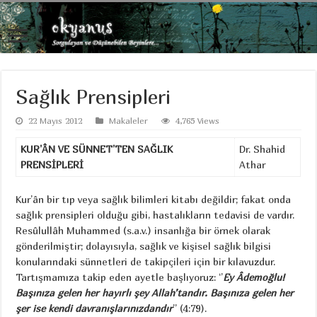
Sağlık Prensipleri
22 Mayıs 2012
Makaleler
4,765 Views
KUR’ÂN VE SÜNNET’TEN SAĞLIK
Dr. Shahid
PRENSİPLERİ
Athar
Kur’ân bir tıp veya sağlık bilimleri kitabı değildir; fakat onda
sağlık prensipleri olduğu gibi, hastalıkların tedavisi de vardır.
Resûlullâh Muhammed (s.a.v.) insanlığa bir örnek olarak
gönderilmiştir; dolayısıyla, sağlık ve kişisel sağlık bilgisi
konularındaki sünnetleri de takipçileri için bir kılavuzdur.
Tartışmamıza takip eden ayetle başlıyoruz: ‘’
Ey Âdemoğlu!
Başınıza gelen her hayırlı şey Allah’tandır. Başınıza gelen her
şer ise kendi davranışlarınızdandır
’’ (4:79).