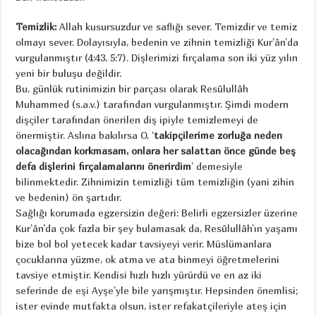
Temizlik:
Allah kusursuzdur ve saflığı sever. Temizdir ve temiz
olmayı sever. Dolayısıyla, bedenin ve zihnin temizliği Kur’ân’da
vurgulanmıştır (4:43, 5:7). Dişlerimizi fırçalama son iki yüz yılın
yeni bir buluşu değildir.
Bu, günlük rutinimizin bir parçası olarak Resûlullâh
Muhammed (s.a.v.) tarafından vurgulanmıştır. Şimdi modern
dişçiler tarafından önerilen diş ipiyle temizlemeyi de
önermiştir. Aslına bakılırsa O, ‘
takipçilerime zorluğa neden
olacağından korkmasam, onlara her salattan önce günde beş
defa dişlerini fırçalamalarını önerirdim
’ demesiyle
bilinmektedir. Zihnimizin temizliği tüm temizliğin (yani zihin
ve bedenin) ön şartıdır.
Sağlığı korumada egzersizin değeri: Belirli egzersizler üzerine
Kur’ân’da çok fazla bir şey bulamasak da, Resûlullâh’ın yaşamı
bize bol bol yetecek kadar tavsiyeyi verir. Müslümanlara
çocuklarına yüzme, ok atma ve ata binmeyi öğretmelerini
tavsiye etmiştir. Kendisi hızlı hızlı yürürdü ve en az iki
seferinde de eşi Ayşe’yle bile yarışmıştır. Hepsinden önemlisi;
ister evinde mutfakta olsun, ister refakatçileriyle ateş için