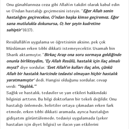
Onu günahlarınıza ceza gibi Allah’ın takdiri olarak kabul edin
ve O’ndan hastalığı geçirmesini isteyin. “
Eğer Allah senin
hastalığını geçirecekse, O’ndan başka kimse geçiremez. Eğer
sana mutlulukla dokunursa, O; her şeyin kudretine
sahiptir
“(6:17).
Resûlullâh’ın uygulama ve öğretisinin aksine, pek çok
Müslüman erken tıbbi dikkati istemeyecektir. Usamah bin
Sharik aktarmıştır, “
Birkaç Arap ona soru sormaya geldiğinde
onunla birlikteydim, ‘Ey Allah Resûlü, hastalık için ilaç almalı
mıyız?
‘ diye sordular.
‘
Evet Allah’ın kulları ilaç alın, çünkü
Allah bir hastalık haricinde tedavisi olmayan hiçbir hastalık
yaratmamıştır
‘
dedi. Hangisi olduğunu sordular, cevap
verdi:
‘’Yaşlılık.’’
Sağlık ve hastalık, tedaviler ve yan etkileri hakkındaki
bilginizi arttırın. Bu bilgi doktorların bir tekeli değildir. Onu
hastalığı önlemede, belirtiler ortaya çıkmadan erken fark
etmede, erken tıbbi dikkati aramada, ayrıca hastalığın
gidişatını görüntülemede, tedaviyi uygulamada (şeker
hastaları için diyet bilgisi) ve ilacın yan etkilerini