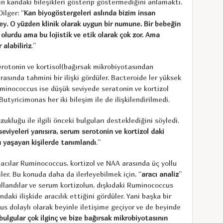
nin kandaki bileşikleri gösterip göstermediğini anlamaktı.
ilger: “
Kan biyogöstergeleri aslında bizim insan
ey. O yüzden klinik olarak uygun bir numune. Bir bebeğin
olurdu ama bu lojistik ve etik olarak çok zor. Ama
 alabiliriz
.”
 serotonin ve kortisol(bağırsak mikrobiyotasından
arasında tahmini bir ilişki gördüler. Bacteroide ler yüksek
 Ruminococcus ise düşük seviyede seratonin ve kortizol
tyricimonas her iki bileşim ile de ilişkilendirilmedi.
luğu ile ilgili önceki bulguları desteklediğini söyledi.
viyeleri yanısıra, serum serotonin ve kortizol daki
 yaşayan kişilerde tanımlandı
.”
acılar Ruminococcus, kortizol ve NAA arasında üç yollu
iler. Bu konuda daha da ilerleyebilmek için, “
aracı analiz
”
kullandılar ve serum kortizolun, dışkıdaki Ruminococcus
daki ilişkide aracılık ettiğini gördüler. Yani başka bir
s dolaylı olarak beyinle iletişime geçiyor ve de beyinde
bulgular çok ilginç ve bize bağırsak mikrobiyotasının