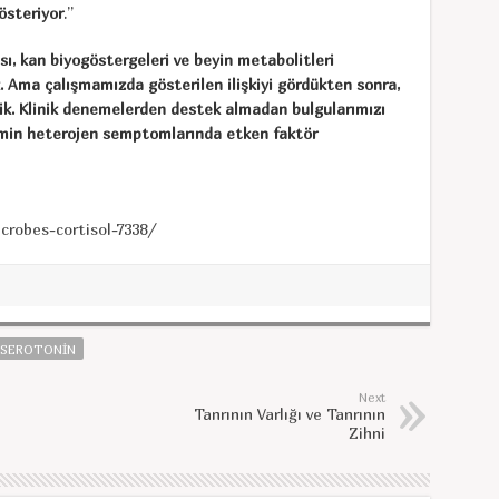
österiyor
.”
sı, kan biyogöstergeleri ve beyin metabolitleri
k. Ama çalışmamızda gösterilen ilişkiyi gördükten sonra,
ik. Klinik denemelerden destek almadan bulgularımızı
min heterojen semptomlarında etken faktör
robes-cortisol-7338/
SEROTONIN
Next
Tanrının Varlığı ve Tanrının
Zihni