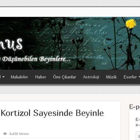
l
Makaleler
Haber
Öne Çıkanlar
Astroloji
Müzik
Eserler
E-p
 Kortizol Sayesinde Beyinle
E-
e-
6,420 Views