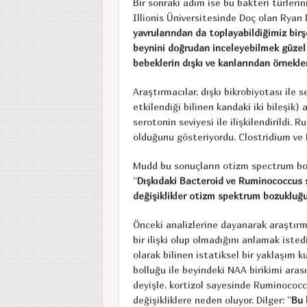
Bir sonraki adım ise bu bakteri türleri
Illionis Üniversitesinde Doç olan Ryan D
yavrularından da toplayabildiğimiz birş
beynini doğrudan inceleyebilmek güzel 
bebeklerin dışkı ve kanlarından örnekler
Araştırmacılar, dışkı bikrobiyotası ile
etkilendiği bilinen kandaki iki bileşik) 
serotonin seviyesi ile ilişkilendirildi.
olduğunu gösteriyordu. Clostridium ve Bu
Mudd bu sonuçların otizm spectrum bozuk
“
Dışkıdaki Bacteroid ve Ruminococcus se
değişiklikler otizm spektrum bozukluğu
Önceki analizlerine dayanarak araştırm
bir ilişki olup olmadığını anlamak isted
olarak bilinen istatiksel bir yaklaşım 
bolluğu ile beyindeki NAA birikimi arasın
deyişle, kortizol sayesinde Ruminococcu
değişikliklere neden oluyor. Dilger: “
Bu 