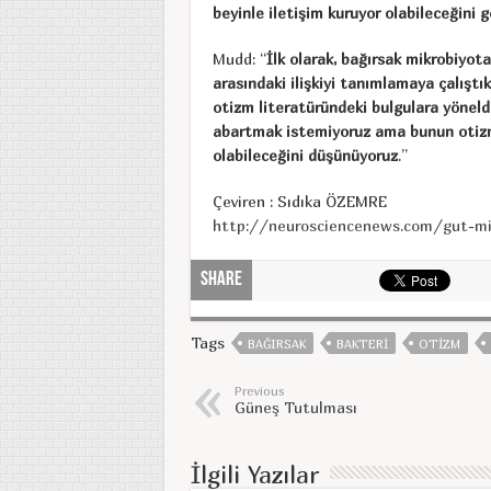
beyinle iletişim kuruyor olabileceğini g
Mudd: “
İlk olarak, bağırsak mikrobiyota
arasındaki ilişkiyi tanımlamaya çalıştı
otizm literatüründeki bulgulara yöneld
abartmak istemiyoruz ama bunun otiz
olabileceğini düşünüyoruz
.”
Çeviren : Sıdıka ÖZEMRE
http://neurosciencenews.com/gut-mic
Share
Tags
BAĞIRSAK
BAKTERI
OTIZM
Previous
Güneş Tutulması
İlgili Yazılar