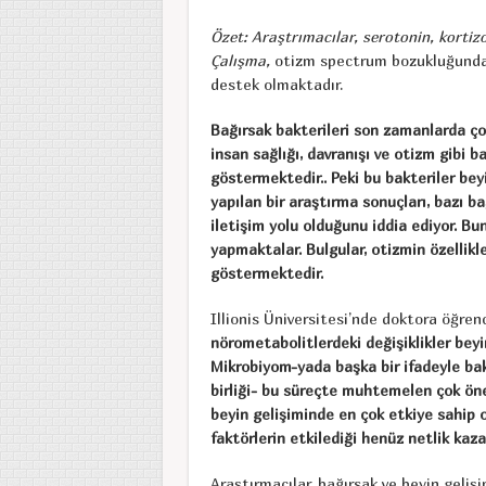
Özet: Araştrımacılar, serotonin, kortizo
Çalışma,
otizm spectrum bozukluğundak
destek olmaktadır.
Bağırsak bakterileri son zamanlarda ço
insan sağlığı, davranışı ve otizm gibi ba
göstermektedir.. Peki bu bakteriler beyi
yapılan bir araştırma sonuçları, bazı ba
iletişim yolu olduğunu iddia ediyor. Bun
yapmaktalar. Bulgular, otizmin özellikl
göstermektedir.
Illionis Üniversitesi’nde doktora öğren
nörometabolitlerdeki değişiklikler beyin
Mikrobiyom-yada başka bir ifadeyle bak
birliği- bu süreçte muhtemelen çok öne
beyin gelişiminde en çok etkiye sahip o
faktörlerin etkilediği henüz netlik kaz
Araştırmacılar, bağırsak ve beyin geliş