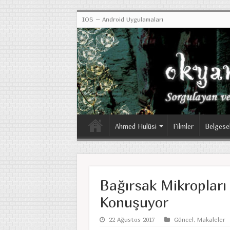
IOS – Android Uygulamaları
Ahmed Hulûsi
Filmler
Belgese
Bağırsak Mikropları
Konuşuyor
22 Ağustos 2017
Güncel
,
Makaleler