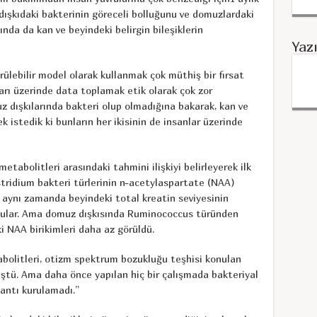
 dışkıdaki bakterinin göreceli bolluğunu ve domuzlardaki
sında da kan ve beyindeki belirgin bileşiklerin
Yaz
rülebilir model olarak kullanmak çok müthiş bir fırsat
rı üzerinde data toplamak etik olarak çok zor
 dışkılarında bakteri olup olmadığına bakarak, kan ve
k istedik ki bunların her ikisinin de insanlar üzerinde
metabolitleri arasındaki tahmini ilişkiyi belirleyerek ilk
stridium bakteri türlerinin n-acetylaspartate (NAA)
 aynı zamanda beyindeki total kreatin seviyesinin
dular. Ama domuz dışkısında Ruminococcus türünden
i NAA birikimleri daha az görüldü.
olitleri, otizm spektrum bozukluğu teşhisi konulan
ştü. Ama daha önce yapılan hiç bir çalışmada bakteriyal
lantı kurulamadı.”