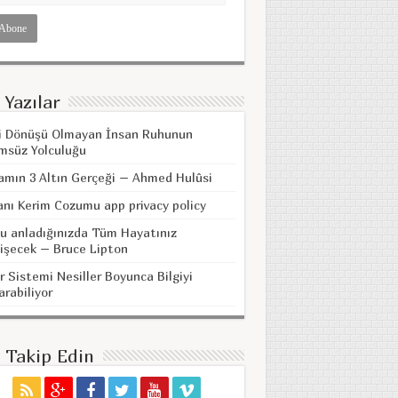
 Yazılar
i Dönüşü Olmayan İnsan Ruhunun
msüz Yolculuğu
amın 3 Altın Gerçeği – Ahmed Hulûsi
anı Kerim Cozumu app privacy policy
u anladığınızda Tüm Hayatınız
işecek – Bruce Lipton
r Sistemi Nesiller Boyunca Bilgiyi
arabiliyor
i Takip Edin