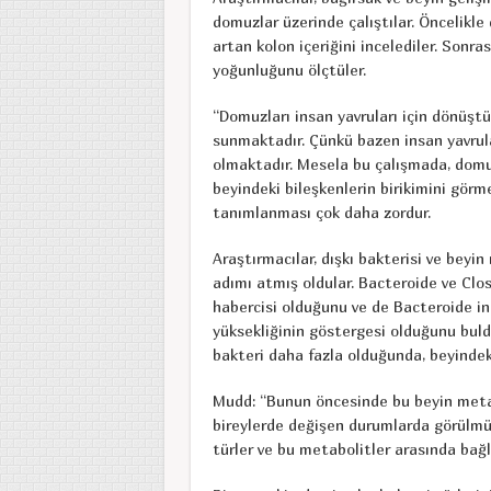
domuzlar üzerinde çalıştılar. Öncelikle
artan kolon içeriğini incelediler. Sonra
yoğunluğunu ölçtüler.
“Domuzları insan yavruları için dönüştü
sunmaktadır. Çünkü bazen insan yavrula
olmaktadır. Mesela bu çalışmada, domuz
beyindeki bileşkenlerin birikimini görme
tanımlanması çok daha zordur.
Araştırmacılar, dışkı bakterisi ve beyin 
adımı atmış oldular. Bacteroide ve Clo
habercisi olduğunu ve de Bacteroide in
yüksekliğinin göstergesi olduğunu bul
bakteri daha fazla olduğunda, beyindek
Mudd: “Bunun öncesinde bu beyin metab
bireylerde değişen durumlarda görülmü
türler ve bu metabolitler arasında bağ