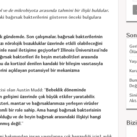
l ve de mikrobiyota arasında tahmini bir ilişki buldular.
i bağırsak bakterilerini gösteren önceki bulgulara
Son
k gündemde. Son çalışmalar, bağırsak bakterilerinin
zı nörolojik bozukluklar üzerinde etkili olabileceğini
Ger
nle nasıl iletişime geçiyorlar? Illinois Üniversitesi’nde
Ölü
ğırsak bakterileri ile beyin metabolitleri arasında
Yaş
u da kortizol denilen kandaki bir bileşim vasıtasıyla
erini açıklayan potansiyel bir mekanizma
Kur
Bun
Değ
cisi olan Austin Mudd: “
Bebeklik döneminde
Sini
 gelişimi üzerinde çok büyük etkiler yaratabilir.
Akt
teri, mantar ve bağırsaklarımıza yerleşen virüsler
mli bir role sahip. Ama hangi bağırsak bakterisinin
lduğu ve de beyin bağırsak arasındaki ilişkiyi hangi
Biz
anmış değil
.”
imi bakımından insan yavrularına çok benzediği için1 aylık