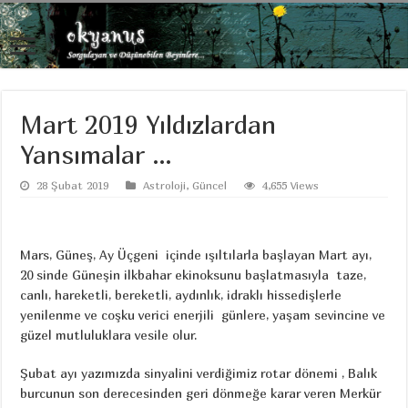
Mart 2019 Yıldızlardan
Yansımalar …
28 Şubat 2019
Astroloji
,
Güncel
4,655 Views
Mars, Güneş, Ay Üçgeni içinde ışıltılarla başlayan Mart ayı,
20 sinde Güneşin ilkbahar ekinoksunu başlatmasıyla taze,
canlı, hareketli, bereketli, aydınlık, idraklı hissedişlerle
yenilenme ve coşku verici enerjili günlere, yaşam sevincine ve
güzel mutluluklara vesile olur.
Şubat ayı yazımızda sinyalini verdiğimiz rotar dönemi , Balık
burcunun son derecesinden geri dönmeğe karar veren Merkür