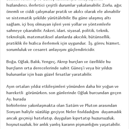
hızlandırıcı, ilerletici çeşitli durumlar yakalanabilir. Zorlu, ağır,
önemli ve ciddi çalışmalar pratik ve akılcı olarak ele alınabilir
ve sistematik şekilde yürütülebilir. Bu güne ulaşmış altı
sağlam, içi boş olmayan işleri yeni yollar ve yöntemlerle
sahneye çıkarabilir. Askeri, idari, siyasal, politik, teknik,
teknolojik, matematiksel alanlarda akıcılık, bütünsellik,
pratiklik ile hızlıca ilerlemek için uygundur. İş, görev, hizmet,
sorumluluk ve cesaret anlayışını güçlendiricidir.
Boğa, Oğlak, Balık, Yengeç, Akrep burçları ve özellikle bu
burçların orta derecelerinde sabit Güneş’i veya bir yıldızı
bulunanlar için bazı güzel fırsatlar yaratabilir.
Ayın ortaları yıldız etkileşimleri yönünden daha bir yoğun ve
hareketli görünürken, son günlerinde Oğlak
burcundan geçen
Ay, burada
birbirlerine yakınlaşmakta olan Satürn ve Pluton arasından
Sonyarı haliyle süzülüp geçiyor. Neler fısıldadığını duyamadık
ancak geçmişi hatırlatıp, duyguları kıpırtatıp huzursuzluk,
hoşnutsuzluk, bir anlık yanlış kararın pişmanlığını yaşatabilir.