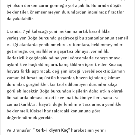
iyi olsun derken zarar görmeğe yol açabilir. Bu arada düşük
beklentiler, önemsenmeyen durumlardan inanılmaz fırsatlar
da yakalabilir.
Uranüs; 7 yıl kalacağı yeni mekanına artık kararlılıkla
yerleşiyor. Boğa burcunda geçireceği bu zamanlar onun temsil
ettiği alanlarda yenilenmelere, reformlara, beklenmeyenleri
getirmeğe, orijinalliklerle şaşırtıcı olmaya, verimlilik,
ilerleticilik çağdaşlık adına yeni yöntemlerle tanıştırmaya,
aykırılık ve başkaldırışlara, karışıklıklara işaret eder. Kısaca;
hayatı farklılaştıracak, değişim isteği verebilecektir. Zaman
zaman iyi fırsatlar, üstün başarılar, bazen içinden çıkılmaz
durumlar, gerginlikler, kontrol edilemeyen durumlar sıkça
görülebilecektir. Boğa burcundan kişilerin daha etkin olarak
ön saflarda olması, otorite ve inat hakimiyetleri, sanat ve
zanaatkarlıkta, hayatı değerlendirme tarzlarında yenilikler
beklenmeli. Kişisel haritalardaki konumuna göre
değerlendirmek gerekir.
Ve Uranüs’ün ”
terk-i diyarı Koç
” hareketinin yerini