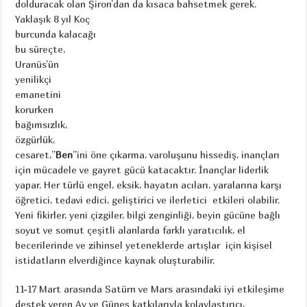
dolduracak olan Şiron’dan da kısaca bahsetmek gerek.
Yaklaşık 8 yıl Koç
burcunda kalacağı
bu süreçte,
Uranüs’ün
yenilikçi
emanetini
korurken
bağımsızlık,
özgürlük,
cesaret,”
Ben
”ini öne çıkarma, varoluşunu hissediş, inançları
için mücadele ve gayret gücü katacaktır. İnançlar liderlik
yapar. Her türlü engel, eksik, hayatın acıları, yaralarına karşı
öğretici, tedavi edici, geliştirici ve ilerletici etkileri olabilir.
Yeni fikirler, yeni çizgiler, bilgi zenginliği, beyin gücüne bağlı
soyut ve somut çeşitli alanlarda farklı yaratıcılık, el
becerilerinde ve zihinsel yeteneklerde artışlar için kişisel
istidatların elverdiğince kaynak oluşturabilir.
11-17 Mart arasında Satürn ve Mars arasındaki iyi etkileşime
destek veren Ay ve Güneş katkılarıyla kolaylaştırıcı,