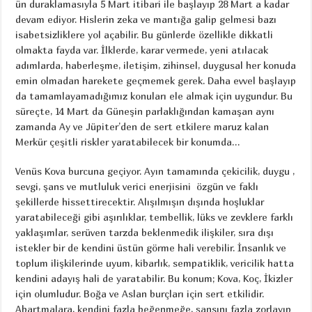
ün duraklamasıyla 5 Mart itibari ile başlayıp 28 Mart a kadar
devam ediyor. Hislerin zeka ve mantığa galip gelmesi bazı
isabetsizliklere yol açabilir. Bu günlerde özellikle dikkatli
olmakta fayda var. İlklerde, karar vermede, yeni atılacak
adımlarda, haberleşme, iletişim, zihinsel, duygusal her konuda
emin olmadan harekete geçmemek gerek. Daha evvel başlayıp
da tamamlayamadığımız konuları ele almak için uygundur. Bu
süreçte, 14 Mart da Güneşin parlaklığından kamaşan aynı
zamanda Ay ve Jüpiter’den de sert etkilere maruz kalan
Merkür çeşitli riskler yaratabilecek bir konumda…
Venüs Kova burcuna geçiyor. Ayın tamamında çekicilik, duygu ,
sevgi, şans ve mutluluk verici enerjisini özgün ve faklı
şekillerde hissettirecektir. Alışılmışın dışında hoşluklar
yaratabileceği gibi aşırılıklar, tembellik, lüks ve zevklere farklı
yaklaşımlar, serüven tarzda beklenmedik ilişkiler, sıra dışı
istekler bir de kendini üstün görme hali verebilir. İnsanlık ve
toplum ilişkilerinde uyum, kibarlık, sempatiklik, vericilik hatta
kendini adayış hali de yaratabilir. Bu konum; Kova, Koç, İkizler
için olumludur. Boğa ve Aslan burçları için sert etkilidir.
Abartmalara, kendini fazla beğenmeğe, şansını fazla zorlayıp