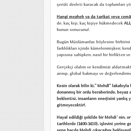
şeriât devleti kuracak da toplumları yö
Hangi mezheb ya da tarikat veya cemâa
de, kaç kişi, kaç kişiye hükmedecek
ALL
bunun sonucunu!.
Bugün Müslümanlar, böylesine birbirini
farklılıkları içinde kümelenmişken; ken
yapısına sahipken, nasıl bir birlikten ve
Gerçekçi olalım ve kendimizi aldatmak
arınıp, global bakmayı ve değerlendirme
Kesin olarak bilin ki,” Mehdî” lakabıyla
donanmış bir ordu beraberinde, beyaz 
beklentisi, insanların enerjisini yanl
gitmeyecektir!.
Hayal edildiği şekilde bir Mehdi`nin, o
tarihlerde (1400-1410), işlevini yerine 
sene hacda Mehdi çıkacağını bekleyenle