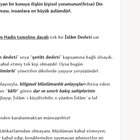
an bir konuya ilişkin kişisel yorumunun(fetva) Din
ası, insanlara en büyük zulümdür!.
ve Hadis temeline dayalı
tek bir
İslâm Devleti
var
m devleti
” veya “
şeriât devleti
” kapsamına bağlı olsaydı,
abul etmiş tek kişi olmazdı!. Oysa bugün
imlerle
” yönetilen ülkelerde yaşıyor yeryüzünde!.
layısıyla,
bölgesel Müslümanlık anlayışları
ihtiva eden;
rı “
kâfir
” gören
dar ve sınırlı bakış sahiplerinin
layıp, İslâm`ı küçültebilir, o yüzden İslâm`a laf
zünden karalanmaktan münezzehtir!
 târikatlarından olmayanı, Müslüman kabul etmeyen;
r kabul edip, kendilerinden saymayan zihniyetler mi