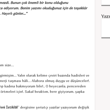
rmezdi. Bunun çok önemli bir konu olduğunu
ca ediyorum. Benim yazımı okuduğunuz için de teşekkür
. Hayırlı günler…”
Yaz
yım size…
irmişim… Yalın olarak kelime çeviri bazında hadisleri ve
erji taşması hâli… Alabora olmuş duygu ve düşünceler!.
ırıp kadına bakmıyorum bile!.. O heyecanla, pencereden
rtmeleri için!. Sakal bıraktım, bere giyiyorum, şapka
eni İstiklâl
” dergisine şeriatçı yazılar yazıyorum değişik