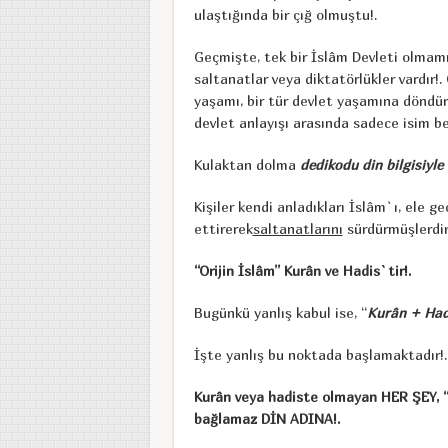
ulaştığında bir çığ olmuştu!.
Geçmişte, tek bir İslâm Devleti olmam
saltanatlar veya diktatörlükler vardır
yaşamı, bir tür devlet yaşamına döndürü
devlet anlayışı arasında sadece isim ben
Kulaktan dolma
dedikodu din bilgisiyle
Kişiler kendi anladıkları İslâm`ı, ele geç
ettirerek
saltanatlarını
sürdürmüşlerdir 
“Orijin İslâm” Kurân ve Hadis`tir!.
Bugünkü yanlış kabul ise, “
Kurân + Had
İşte yanlış bu noktada başlamaktadır!.
Kurân veya hadiste olmayan HER ŞEY, 
bağlamaz DİN ADINA!.