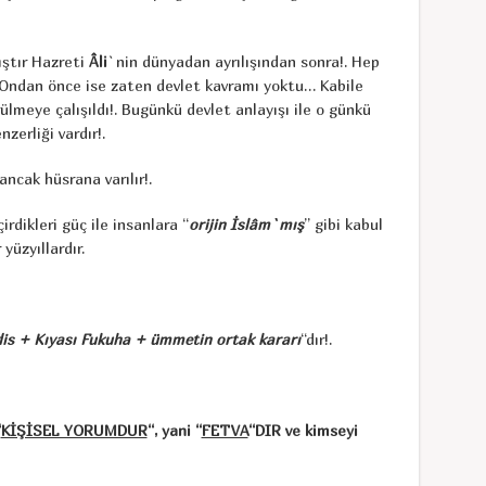
ıştır Hazreti
Âli
`nin dünyadan ayrılışından sonra!. Hep
!. Ondan önce ise zaten devlet kavramı yoktu… Kabile
lmeye çalışıldı!. Bugünkü devlet anlayışı ile o günkü
zerliği vardır!.
ancak hüsrana varılır!.
irdikleri güç ile insanlara “
orijin İslâm`mış
” gibi kabul
yüzyıllardır.
is + Kıyası Fukuha + ümmetin ortak kararı
“dır!.
“
KİŞİSEL YORUMDUR
“, yani “
FETVA
“DIR ve kimseyi