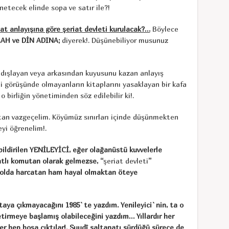
netecek elinde sopa ve satır ile?!
t anlayışına göre şeriat devleti kurulacak?…
Böylece
AH ve DİN ADINA;
diyerek!. Düşünebiliyor musunuz
 dışlayan veya arkasından kuyusunu kazan anlayış
di görüşünde olmayanların kitaplarını yasaklayan bir kafa
 o birliğin yönetiminden söz edilebilir ki!.
tan vazgeçelim. Köyümüz sınırları içinde düşünmekten
yi öğrenelim!.
 bildirilen YENİLEYİCİ, eğer olağanüstü kuvvelerle
atlı komutan olarak gelmezse, “
şeriat devleti
”
ış yolda harcatan ham hayal olmaktan öteye
rtaya çıkmayacağını 1985`te yazdım. Yenileyici`nin, ta o
getirmeye başlamış olabileceğini yazdım… Yıllardır her
r hep boşa çıktılar!. Suudî saltanatı sürdüğü sürece de