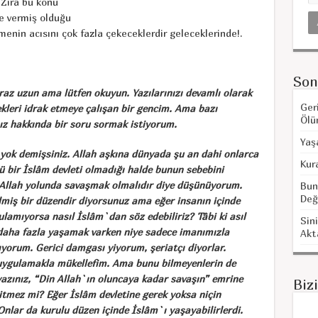
 Zira bu konu
ne vermiş olduğu
menin acısını çok fazla çekeceklerdir geleceklerinde!.
Son
raz uzun ama lütfen okuyun. Yazılarınızı devamlı olarak
Ger
ekleri idrak etmeye çalışan bir gencim. Ama bazı
Ölü
ız hakkında bir soru sormak istiyorum.
Yaş
yok demişsiniz. Allah aşkına dünyada şu an dahi onlarca
Kur
bir İslâm devleti olmadığı halde bunun sebebini
 Allah yolunda savaşmak olmalıdır diye düşünüyorum.
Bun
Değ
lmiş bir düzendir diyorsunuz ama eğer insanın içinde
ulamıyorsa nasıl İslâm`dan söz edebiliriz? Tâbi ki asıl
Sini
daha fazla yaşamak varken niye sadece imanımızla
Akt
yorum. Gerici damgası yiyorum, şeriatçı diyorlar.
ı uygulamakla mükellefim. Ama bunu bilmeyenlerin de
yazınız, “Din Allah`ın oluncaya kadar savaşın” emrine
Biz
 itmez mi? Eğer İslâm devletine gerek yoksa niçin
Onlar da kurulu düzen içinde İslâm`ı yaşayabilirlerdi.