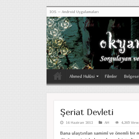
IOS – Android Uygulamaları
Ahmed Hulûsi
Filmler
Belgese
Şeriat Devleti
14 Haziran 2012
AH
4,305 View
Bana ulaştırılan samimî ve önemli bir 