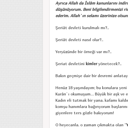
Ayrıca Allah da İslâm kanunlarını indi
düşünüyorum. Beni bilgilendirmenizi ri
ederim. Allah`ın selamı üzerinize olsun
Şeriât devleti kurulmalı mı?..
Şeriât devleti nasıl olur?..
Yeryüzünde bir örneği var mı?..
Şeriat devletini
kimler
yönetecek?..
Bakın geçmişe dair bir devremi anlata
Henüz 18 yaşındayım; bu konulara yeni g
Kurân`ı okumuşum… Büyük bir aşk ve en
Kadın eli tutmak bir yana, kafamı kald
komşu hanımlara bağırıyorum başlarını ö
giyenlere ters gözle bakıyorum!
O heyecanla, o zaman çıkmakta olan “
Y