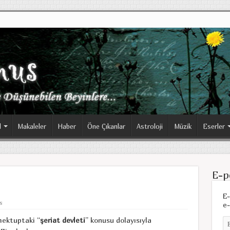
l
Makaleler
Haber
Öne Çıkanlar
Astroloji
Müzik
Eserler
E-p
E-
s
e-
mektuptaki “
şeriat devleti
” konusu dolayısıyla