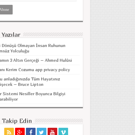
 Yazılar
i Dönüşü Olmayan İnsan Ruhunun
msüz Yolculuğu
amın 3 Altın Gerçeği – Ahmed Hulûsi
anı Kerim Cozumu app privacy policy
u anladığınızda Tüm Hayatınız
işecek – Bruce Lipton
r Sistemi Nesiller Boyunca Bilgiyi
arabiliyor
i Takip Edin