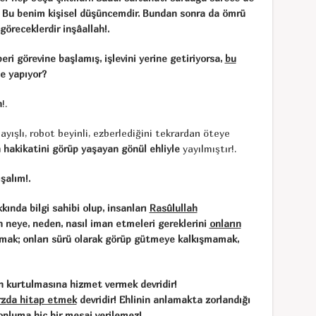
 Bu benim kişisel düşüncemdir. Bundan sonra da ömrü
göreceklerdir inşâallah!.
beri görevine başlamış, işlevini yerine getiriyorsa,
bu
e yapıyor?
n
!.
layışlı, robot beyinli, ezberlediğini tekrardan öteye
n hakikatini görüp yaşayan gönül ehliyle
yayılmıştır!.
şalım!.
ında bilgi sahibi olup, insanları
Rasûlullah
 neye, neden, nasıl iman etmeleri gereklerini
onların
mak; onları sürü olarak görüp gütmeye kalkışmamak,
ın kurtulmasına hizmet vermek devridir!
arzda hitap etmek
devridir! Ehlinin anlamakta zorlandığı
opluma hiç bir mesaj verilemez!.