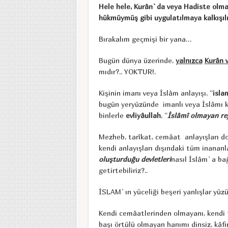
Hele hele, Kurân`da veya Hadiste olmay
hükmüymüş gibi uygulatılmaya kalkışılm
Bırakalım geçmişi bir yana…
Bugün dünya üzerinde,
yalnızca
Kurân 
mıdır?.. YOKTUR!.
Kişinin imanı veya İslâm anlayışı, “
isla
bugün yeryüzünde imanlı veya İslâmı k
binlerle
evliyâullah
, “
İslâmî olmayan rej
Mezheb, tarîkat, cemâat anlayışları do
kendi anlayışları dışındaki tüm inananla
oluşturduğu devletleri
nasıl İslâm`a bağ
getirtebiliriz?..
İSLAM`ın yüceliği beşeri yanlışlar yü
Kendi cemâatlerinden olmayanı, kendi
başı örtülü olmayan hanımı dinsiz, kâfi