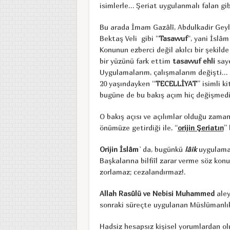
isimlerle… Şeriat uygulanmalı falan gib
Bu arada İmam Gazâlî, Abdulkadir Geyla
Bektaş Veli gibi “
Tasavvuf
“, yani İslâ
Konunun ezberci değil akılcı bir şekild
bir yüzünü fark ettim
tasavvuf ehli
say
Uygulamalarım, çalışmalarım değişti… H
20 yaşındayken “
TECELLİYAT
” isimli 
bugüne de bu bakış açım hiç değişmedi
O bakış açısı ve açılımlar olduğu zama
önümüze getirdiği ile, “
orijin Şeriatın
” 
Orijin İslâm
`da, bugünkü
lâik
uygulamal
Başkalarına bilfiîl zarar verme söz konu
zorlamaz; cezalandırmaz!.
Allah Rasûlü ve Nebisi Muhammed
aley
sonraki süreçte uygulanan Müslümanlık 
Hadsiz hesapsız kişisel yorumlardan ol