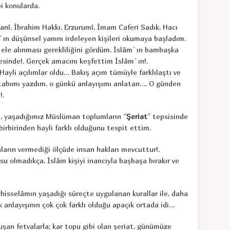
i konularda.
nî, İbrahim Hakkı, Erzurumî, İmam Caferi Sadık, Hacı
m`ın düşünsel yanını irdeleyen kişileri okumaya başladım.
e ele alınması gerekliliğini gördüm. İslâm`ın bambaşka
esinde!. Gerçek amacını keşfettim İslâm`ın!.
ayli açılımlar oldu… Bakış açım tümüyle farklılaştı ve
kitabımı yazdım, o günkü anlayışımı anlatan…. O günden
!.
n, yaşadığımız Müslüman toplumların “
Şeriat
” tepsisinde
birbirinden hayli farklı olduğunu tespit ettim.
arın vermediği ölçüde insan hakları mevcuttur!.
su olmadıkça, İslâm kişiyi inancıyla başbaşa bırakır ve
hisselâmın yaşadığı süreçte uygulanan kurallar ile, daha
anlayışının çok çok farklı olduğu apaçık ortada idi…
uşan fetvalarla; kar topu gibi olan şeriat, günümüze