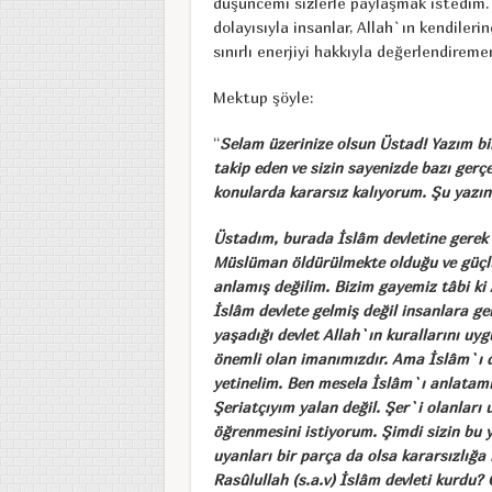
düşüncemi sizlerle paylaşmak istedim.
dolayısıyla insanlar, Allah`ın kendileri
sınırlı enerjiyi hakkıyla değerlendireme
Mektup şöyle:
“
Selam üzerinize olsun Üstad! Yazım bi
takip eden ve sizin sayenizde bazı gerç
konularda kararsız kalıyorum. Şu yazın
Üstadım, burada İslâm devletine gerek 
Müslüman öldürülmekte olduğu ve güçlü 
anlamış değilim. Bizim gayemiz tâbi ki
İslâm devlete gelmiş değil insanlara ge
yaşadığı devlet Allah`ın kurallarını uyg
önemli olan imanımızdır. Ama İslâm`ı 
yetinelim. Ben mesela İslâm`ı anlatamı
Şeriatçıyım yalan değil. Şer`i olanlar
öğrenmesini istiyorum. Şimdi sizin bu 
uyanları bir parça da olsa kararsızlığa
Rasûlullah (s.a.v) İslâm devleti kurdu? 