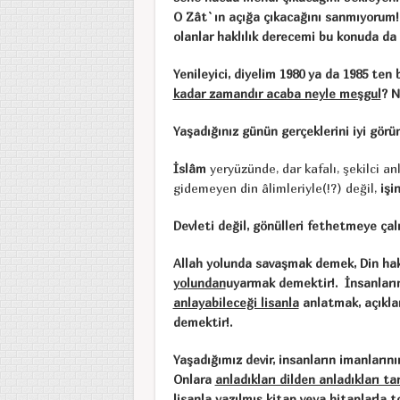
O Zât`ın açığa çıkacağını sanmıyorum!
olanlar haklılık derecemi bu konuda da 
Yenileyici, diyelim 1980 ya da 1985 ten 
kadar zamandır acaba neyle meşgul
? N
Yaşadığınız günün gerçeklerini iyi görü
İslâm
yeryüzünde, dar kafalı, şekilci an
gidemeyen din âlimleriyle(!?) değil,
işi
Devleti değil, gönülleri fethetmeye çalı
Allah yolunda savaşmak demek, Din hakk
yolundan
uyarmak demektir!. İnsanların
anlayabileceği lisanla
anlatmak, açıkla
demektir!.
Yaşadığımız devir, insanların imanların
Onlara
anladıkları dilden anladıkları t
lisanla yazılmış kitap veya hitaplarla t