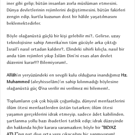
iner gibi gelip; bütün insanları zorla müslüman etmesini,
Dünya devletlerinin rejimlerini değiştirmesini, bütün fakirleri
zengin edip, kurtla kuzunun dost bir hâlde yaşatılmasını
beklemektedirler.
Böyle olağanüstü güçlü bir kişi gelebilir mi?.. Gelirse, uzay
teknolojisine sahip Amerika’nın tüm gücüyle arka çıktığı
İsrail’i nasıl ortadan kaldırır?.. Elindeki sihirli kılıçla, nasıl bir
anda tüm rejimleri yıkıp İslâm Dini’ni esas alan devlet
düzenini kurar!!? Bilemiyorum!..
Allâh
’ın yeryüzündeki en sevgili kulu olduğuna inandığımız
Hz.
Muhammed
(aleyhisselâm)’ın sahip kılınmadığı böylesine
olağanüstü güç
O
’na verilir mi verilmez mi bilemem!..
Toplumların çok çok büyük çoğunluğu, dünyevî menfaatlerini
ölüm ötesi menfaatlerden üstün tutarken; ölüm ötesi
yaşamın gerçeklerini idrak etmeyip, sadece âdet kabilinden,
şartlanma yollu bazı ibadetleri tatbik edip; idrak düzeyinde
din hakkında hiçbir karara varamazken; böyle bir
“BEYAZ
ATLI”
nın pat diye orta yere çıkacağını hiç sanmıyorum!..