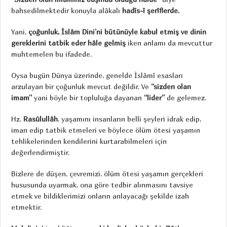
bahsedilmektedir konuyla alâkalı
hadîs-î şerîflerde.
Yani,
çoğunluk, İslâm Dini’ni bütünüyle kabul etmiş ve dinin
gereklerini tatbik eder hâle gelmiş
iken anlamı da mevcuttur
muhtemelen bu ifadede.
Oysa bugün Dünya üzerinde, genelde İslâmî esasları
arzulayan bir çoğunluk mevcut değildir. Ve
“sizden olan
imam
”
yani böyle bir topluluğa dayanan
“lider”
de gelemez.
Hz.
Rasûlullâh
, yaşamını insanların belli şeyleri idrak edip,
iman edip tatbik etmeleri ve böylece ölüm ötesi yaşamın
tehlikelerinden kendilerini kurtarabilmeleri için
değerlendirmiştir.
Bizlere de düşen, çevremizi, ölüm ötesi yaşamın gerçekleri
hususunda uyarmak, ona göre tedbir alınmasını tavsiye
etmek ve bildiklerimizi onların anlayacağı şekilde izah
etmektir.