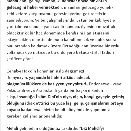
Mehdi
dahi geldiği zaman,
ki hadisler böyle bir Zât’ın
geleceğini haber vermektedir
, insanları geleceğe yönelik
tehlikelere karşı uyarma görevini yerine getirecektir
zannediyorum. Ve bu çalışmalarında, üstün bir kabiliyetle
yaratılması sonucu yani takdir sonucu, öylesine muvaffak
olacaktır ki; bir hac döneminde kendisini ilan etmesini
isteyecekler; o neticede bunu kabullenecek ve daha sonra
onu ortadan kaldırmak üzere Ortadoğu’dan üzerine bir ordu
yollanacak ve neticede bu ordu yere batacaktır!.. Hadîs-î
şerîflere göre!..
Cenâb-ı Hakk’ın kanunları asla değişmez!
Dolayısıyla,
yaşamda kitleleri altüst edecek
olağanüstülüklere de katiyyen yer yoktur!..
Endonezyalı veya
Pakistanlı veya Arabistanlı ya da bir başka ülkeden
çıkıp,
insanlığa İslâm Dini’nin niye, niçin, hangi gayeyle gelmiş
olduğunu idrak ettirici bu yüce kişi gelip, çalışmalarını ortaya
koyana kadar
, esas bizim kendi bünyemizde yapmamız
gereken çalışmalar önemlidir.
Mehdi
gelmeden öldüğümüz takdirde;
“Biz Mehdi’yi