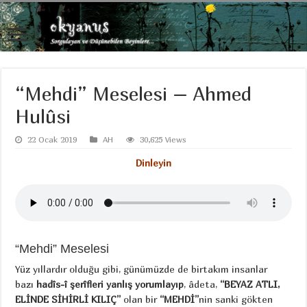
“Mehdi” Meselesi – Ahmed
Hulûsi
22 Ocak 2019
AH
30,625 Views
Dinleyin
“Mehdi” Meselesi
Yüz yıllardır olduğu gibi, günümüzde de birtakım insanlar
bazı
hadîs-î şerîfleri yanlış yorumlayıp
, âdeta,
“BEYAZ ATLI,
ELİNDE SİHİRLİ KILIÇ”
olan bir
“MEHDİ”
nin sanki gökten