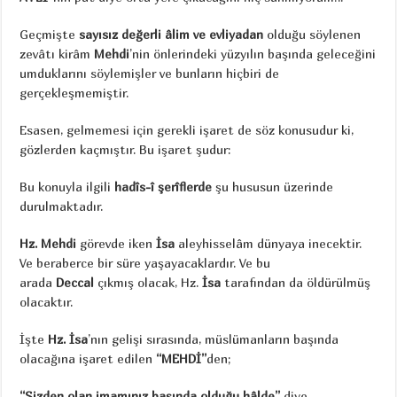
Geçmişte
sayısız değerli âlim ve evliyadan
olduğu söylenen
zevâtı kirâm
Mehdi
’nin önlerindeki yüzyılın başında geleceğini
umduklarını söylemişler ve bunların hiçbiri de
gerçekleşmemiştir.
Esasen, gelmemesi için gerekli işaret de söz konusudur ki,
gözlerden kaçmıştır. Bu işaret şudur:
Bu konuyla ilgili
hadîs-î şerîflerde
şu hususun üzerinde
durulmaktadır.
Hz. Mehdi
görevde iken
İsa
aleyhisselâm dünyaya inecektir.
Ve beraberce bir süre yaşayacaklardır. Ve bu
arada
Deccal
çıkmış olacak, Hz.
İsa
tarafından da öldürülmüş
olacaktır.
İşte
Hz. İsa
’nın gelişi sırasında, müslümanların başında
olacağına işaret edilen
“MEHDİ”
den;
“Sizden olan imamınız başında olduğu hâlde”
diye