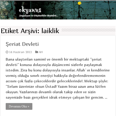
Etiket Arşivi:
laiklik
Şeriat Devleti
14 Haziran 2012
AH
Bana ulaştırılan samimî ve önemli bir mektuptaki “şeriat
devleti” konusu dolayısıyla düşüncemi sizlerle paylaşmak
istedim. Zira bu konu dolayısıyla insanlar, Allah`ın kendilerine
vermiş olduğu sınırlı enerjiyi hakkıyla değerlendirememenin
acısını çok fazla çekeceklerdir geleceklerinde!. Mektup şöyle:
“Selam üzerinize olsun Üstad! Yazım biraz uzun ama lütfen
okuyun. Yazılarınızı devamlı olarak takip eden ve sizin
sayenizde bazı gerçekleri idrak etmeye çalışan bir gencim. ...
Devamını Oku »