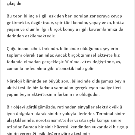
çıkışıdır.
Bu teori bilinçle ilgili eskiden beri sorulan zor soruya cevap
getirmekte, özgür irade, spiritüel konular, yapay zeka, hatta
yaşam ve ölümle ilgili birçok konuyla ilgili kavramlarımızı da
derinden etkilemektedir.
Çoğu insan, zihni, farkında, bilincinde olduğumuz şeylerin
toplamı olarak tanımlar. Ancak birçok zihinsel aktivite biz
farkında olmadan gerçekleşir. Yürüme, vites değiştirme, vs,
zamanla nefes alma gibi otomatik hale gelir.
Nöroloji biliminde en büyük soru, bilincinde olduğumuz beyin
aktivitesi ile biz farkına varmadan gerçekleşen faaliyetleri
yapan beyin aktivitesinin farkının ne olduğudur.
Bir objeyi gördüğümüzde, retinadan sinyaller elektrik yüklü
iyon dalgaları olarak sinirler yoluyla ilerlerler. Terminal sinire
ulaştıklarında, nörotransmitterler vasıtasıyla komşu sinire
atlarlar. Burada bir sinir hücresi, kendinden yukarıdaki bir grup
sinirin vereceği eşik değere göre ateşlenip