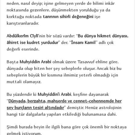
neden, nasıl deyip; işine gelmeyen yerde de bilimi inkâr
noktasında gezenlere, düşünmekten yorulduğu ya da
korktuğu noktada
tanrının sihirli değeneğini
işe
karıştıranlaradır.
Abdülkerîm Cîylî
’nin bir sözü vardır: “
Bu dünya hikmet dünyası,
âhiret ise kudret yurdudur
” der, “
İnsanı Kamil
” adlı çok
değerli eserinde.
Başta
Muhyiddin Arabi
olmak üzere Tasavvuf ehline göre,
dünyada olup biten her şey sebeplerle oluşur. Ancak biz bu
sebeplerin büyük bir kısmına ilmimiz yeterli olmadığı için
muttali olamayız.
Bu yüzdendir ki
Muhyiddin’i Arabi
, keşfine dayanarak
“
Dünyada, berzahta, mahşerde ve cennet-cehennemde her
şey burçların tesiri altındadır
” demiştir. Henüz astrolojinin
hangi tür dalgalarla yapıları etkilediği bulunamasa dahi.
Şimdi burada beyin ile ilgili bana göre çok önemli bir noktaya
gelmek istiyorum.