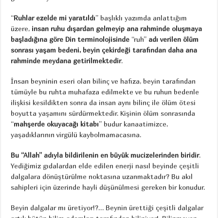
“
Ruhlar ezelde mi yaratıldı
” başlıklı yazımda anlattığım
üzere,
insan ruhu dışardan gelmeyip ana rahminde oluşmaya
başladığına göre Din terminolojisinde
“ruh”
adı verilen ölüm
sonrası yaşam bedeni, beyin çekirdeği tarafından daha ana
rahminde meydana getirilmektedir
.
İnsan beyninin eseri olan bilinç ve hafıza, beyin tarafından
tümüyle bu ruhta muhafaza edilmekte ve bu ruhun bedenle
ilişkisi kesildikten sonra da insan aynı bilinç ile ölüm ötesi
boyutta yaşamını sürdürmektedir. Kişinin ölüm sonrasında
“
mahşerde okuyacağı kitabı
” budur kanaatimizce,
yaşadıklarının virgülü kaybolmamacasına.
Bu “Allah” adıyla bildirilenin en büyük mucizelerinden biridir
.
Yediğimiz gıdalardan elde edilen enerji nasıl beyinde çeşitli
dalgalara dönüştürülme noktasına uzanmaktadır? Bu akıl
sahipleri için üzerinde hayli düşünülmesi gereken bir konudur.
Beyin dalgalar mı üretiyor!?… Beynin ürettiği çeşitli dalgalar