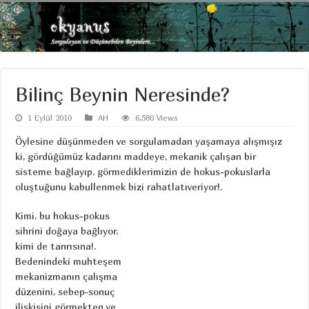
Bilinç Beynin Neresinde?
1 Eylül 2010
AH
6,580 Views
Öylesine düşünmeden ve sorgulamadan yaşamaya alışmışız
ki, gördüğümüz kadarını maddeye, mekanik çalışan bir
sisteme bağlayıp, görmediklerimizin de hokus-pokuslarla
oluştuğunu kabullenmek bizi rahatlatıveriyor!.
Kimi, bu hokus-pokus
sihrini doğaya bağlıyor,
kimi de tanrısına!.
Bedenindeki muhteşem
mekanizmanın çalışma
düzenini, sebep-sonuç
ilişkisini görmekten ve