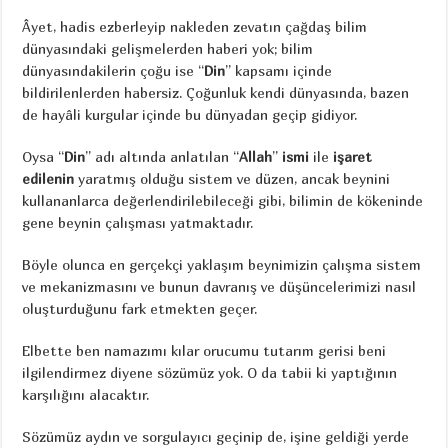
Âyet, hadis ezberleyip nakleden zevatın çağdaş bilim
dünyasındaki gelişmelerden haberi yok; bilim
dünyasındakilerin çoğu ise “
Din
” kapsamı içinde
bildirilenlerden habersiz. Çoğunluk kendi dünyasında, bazen
de hayâli kurgular içinde bu dünyadan geçip gidiyor.
Oysa “
Din
” adı altında anlatılan “
Allah
”
ismi
ile
işaret
edilenin
yaratmış olduğu sistem ve düzen, ancak beynini
kullananlarca değerlendirilebileceği gibi, bilimin de kökeninde
gene beynin çalışması yatmaktadır.
Böyle olunca en gerçekçi yaklaşım beynimizin çalışma sistem
ve mekanizmasını ve bunun davranış ve düşüncelerimizi nasıl
oluşturduğunu fark etmekten geçer.
Elbette ben namazımı kılar orucumu tutarım gerisi beni
ilgilendirmez diyene sözümüz yok. O da tabii ki yaptığının
karşılığını alacaktır.
Sözümüz aydın ve sorgulayıcı geçinip de, işine geldiği yerde