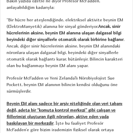
Bakın yazıda özetle ne diyor Profesör McFadden,
anlayabildiğim kadarıyla:
“Bir hücre her ateşlendiğinde, elektriksel aktivite beynin EM
(ElektroManyetik) alanına bir sinyal gönderiyor.
Ancak, sinir
hücrelerinin aksine, beynin EM alanına ulaşan dalgasal bilgi
beyindeki diğer sinyallerle otomatik olarak birbirine bağlanır
.
Ancak, diğer sinir hücrelerinin aksine, beynin EM alanındaki
nöronlara ulaşan dalgasal bilgi, beyindeki diğer sinyallerle
otomatik olarak bağlantı kurar, bütünleşir. Bilincin karakteri
olan bu bağlanmayı beynin EM alanı yapar.
Profesör McFadden ve Yeni Zelanda’lı Nörobiyolojist Sue
Pockett, beynin EM alanının bilincin kendisi olduğunu öne
sürmüşlerdir.
Beynin EM alanı sadece bir arşiv niteliğinde olan veri tabanı
değil, adeta bir “komuta kontrol merkezi” gibi çalışan ve
fiillerimizi oluşturan ilgili nöronları, aktive eden yada
baskılayan bir merkezdir
. İşte bu faaliyet Profesör
McFadden’e göre bizim irademizin fiziksel olarak ortaya