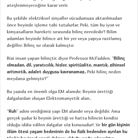
ateşlenmeyeceğine karar verir.
Bu şekilde elektriksel sinyaller vücudumuza aktarılmadan
önce beyinde işleme tabi tutulurlar. Peki, tüm bu iyon ve
kimyasalların hareketi sırasında bilinç nerededir? Bilim
adamları beyinde bilince ait bir yer veya yapıya rastlamış
değiller. Bilinç sır olarak kalmıştır.
Bizi insan yapan bilinçtir, diyor Professor McFadden. “
Bilinç
olmadan, dil, yaratıcılık, hisler, spiritüalite, mantık, zihinsel
aritmetik, adalet duygusu kavranamaz..
Peki bilinç neden
meydana gelmiştir?”
Bu yazıda en önemli olgu EM alanıdır. Beynin ürettiği
dalgalardan oluşan Elektromanyetik alan..
“
Ruh
” adını verdiğimiz yapı EM alandır veya değildir. Ama
gerçek şudur ki beynin ürettiği ve hatta bilincin kendisi
olduğu iddia edilen dalgalar söz konusudur!. Ve
bir gün kişinin
ölüm ötesi yaşam bedeninin de bu fizik bedenden ayrılan bu