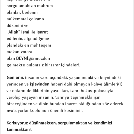
sorgulamaktan mahrum
olanlar; bedenin
mükemmel çalışma
düzenini ve
“
Allah
”
ismi
ile
işaret
edilenin
, algıladığımız
plândaki en muhteşem
mekanizması
olan
BEYNİ
görmezden
gelmekte anlamsız bir ısrar içindeler!.
Genlerin
, insanın varoluşundaki, yaşamındaki ve beynindeki
yerinden ve
işlevinden
haberi dahi olmayan kahve âlimleri(!)
ve onların dediklerinin yayıcıları, tanrı hokus-pokusuyla
varolup yaşayan insanın, tanrıya tapınmakla işin
biteceğinden ve dinin bundan ibaret olduğundan söz ederek
avutuyorlar toplumun önemli kesimini!.
Korkuyoruz düşünmekten, sorgulamaktan ve kendimizi
tanımaktan
!.