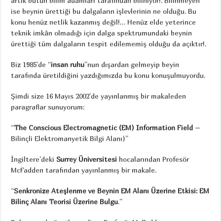
artık bütün bilim adamları tarafından biliniyor!. Bilinmeyen
ise beynin ürettiği bu dalgaların işlevlerinin ne olduğu. Bu
konu henüz netlik kazanmış değil!… Henüz elde yeterince
teknik imkân olmadığı için dalga spektrumundaki beynin
ürettiği tüm dalgaların tespit edilememiş olduğu da açıktır!.
Biz 1985’de “
insan ruhu
”nun dışardan gelmeyip beyin
tarafında üretildiğini yazdığımızda bu konu konuşulmuyordu.
Şimdi size 16 Mayıs 2002’de yayınlanmış bir makaleden
paragraflar sunuyorum:
“
The Conscious Electromagnetic (EM) Information Field
–
Bilinçli Elektromanyetik Bilgi Alanı)”
İngiltere’deki
Surrey Üniversitesi
hocalarından Profesör
McFadden tarafından yayınlanmış bir makale.
“
Senkronize Ateşlenme ve Beynin EM Alanı Üzerine Etkisi: EM
Bilinç Alanı Teorisi Üzerine Bulgu
.”