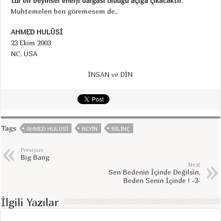
tür bir beyinsel enerji dalgası olduğu açığa çıkacaktır
.
Muhtemelen ben göremesem de..
AHMED HULÛSİ
23 Ekim 2003
NC, USA
İNSAN ve DİN
Tags
AHMED HULUSI
BEYIN
BILINÇ
Previous
Big Bang
Next
Sen Bedenin İçinde Değilsin,
Beden Senin İçinde ! -2-
İlgili Yazılar