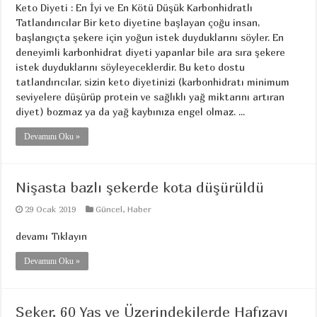
Keto Diyeti : En İyi ve En Kötü Düşük Karbonhidratlı
Tatlandırıcılar Bir keto diyetine başlayan çoğu insan,
başlangıçta şekere için yoğun istek duyduklarını söyler. En
deneyimli karbonhidrat diyeti yapanlar bile ara sıra şekere
istek duyduklarını söyleyeceklerdir. Bu keto dostu
tatlandırıcılar, sizin keto diyetinizi (karbonhidratı minimum
seviyelere düşürüp protein ve sağlıklı yağ miktarını artıran
diyet) bozmaz ya da yağ kaybınıza engel olmaz. ...
Devamını Oku »
Nişasta bazlı şekerde kota düşürüldü
29 Ocak 2019
Güncel
,
Haber
devamı Tıklayın
Devamını Oku »
Şeker, 60 Yaş ve Üzerindekilerde Hafızayı