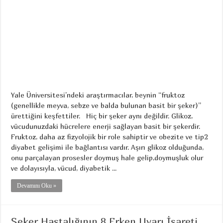
Yale Üniversitesi’ndeki araştırmacılar, beynin “fruktoz
(genellikle meyva, sebze ve balda bulunan basit bir şeker)”
ürettiğini keşfettiler. Hiç bir şeker aynı değildir. Glikoz,
vücudunuzdaki hücrelere enerji sağlayan basit bir şekerdir.
Fruktoz, daha az fizyolojik bir role sahiptir ve obezite ve tip2
diyabet gelişimi ile bağlantısı vardır. Aşırı glikoz olduğunda,
onu parçalayan prosesler doymuş hale gelip,doymuşluk olur
ve dolayısıyla, vücud, diyabetik ...
Devamını Oku »
Şeker Hastalığının 8 Erken Uyarı İşareti