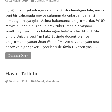
22 Mayıs 2019
Güncel
,
Makaleler
Çoğu insan şekerli içeceklerin sağlıklı olmadığını bilir, ancak
yeni bir çalışmada meyve sularının da onlardan daha iyi
olmadığı ortaya çıktı. Aslına bakarsanız, araştırmacılar, %100
meyve sularının düzenli olarak tüketilmesinin yaşamı
kısaltmaya yardımcı olabileceğini belirtiyorlar. Atlanta’da
Emory Üniversitesi Tıp Fakültesinde docent olan ve
araştırmanın yazarı Jean Welsh: “Meyve suyunun yanı sıra
gazoz ve diğer şekerli içecekleri de fazla tüketen yaşlı ...
Devamını Oku »
Hayat Tatlıdır
20 Nisan 2019
Güncel
,
Makaleler