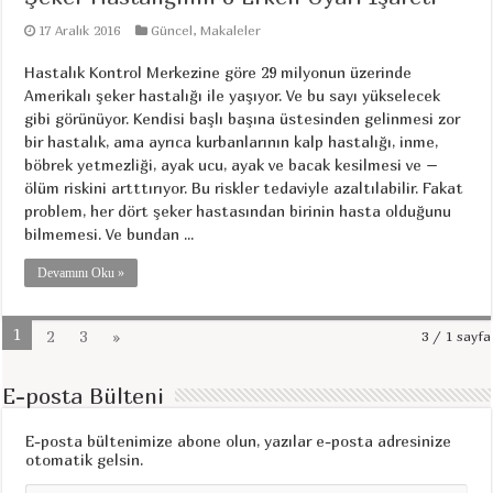
17 Aralık 2016
Güncel
,
Makaleler
Hastalık Kontrol Merkezine göre 29 milyonun üzerinde
Amerikalı şeker hastalığı ile yaşıyor. Ve bu sayı yükselecek
gibi görünüyor. Kendisi başlı başına üstesinden gelinmesi zor
bir hastalık, ama ayrıca kurbanlarının kalp hastalığı, inme,
böbrek yetmezliği, ayak ucu, ayak ve bacak kesilmesi ve –
ölüm riskini artttırıyor. Bu riskler tedaviyle azaltılabilir. Fakat
problem, her dört şeker hastasından birinin hasta olduğunu
bilmemesi. Ve bundan ...
Devamını Oku »
1
2
3
»
3 / 1 sayfa
E-posta Bülteni
E-posta bültenimize abone olun, yazılar e-posta adresinize
otomatik gelsin.