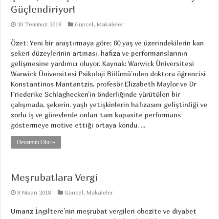
Güçlendiriyor!
20 Temmuz 2018
Güncel
,
Makaleler
Özet: Yeni bir araştırmaya göre; 60 yaş ve üzerindekilerin kan
şekeri düzeylerinin artması, hafıza ve performanslarının
gelişmesine yardımcı oluyor. Kaynak: Warwick Üniversitesi
Warwick Üniversitesi Psikoloji Bölümü’nden doktora öğrencisi
Konstantinos Mantantzis, profesör Elizabeth Maylor ve Dr
Friederike Schlaghecken’in önderliğinde yürütülen bir
çalışmada, şekerin, yaşlı yetişkinlerin hafızasını geliştirdiği ve
zorlu iş ve görevlerde onları tam kapasite performans
göstermeye motive ettiği ortaya kondu. ...
Devamını Oku »
Meşrubatlara Vergi
8 Nisan 2018
Güncel
,
Makaleler
Umarız İngiltere’nin meşrubat vergileri obezite ve diyabet