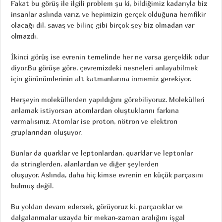
Fakat bu görüş ile ilgili problem şu ki, bildiğimiz kadarıyla biz
insanlar aslında varız, ve hepimizin gerçek olduğuna hemfikir
olacağı dil, savaş ve bilinç gibi birçok şey biz olmadan var
olmazdı.
İkinci görüş ise evrenin temelinde her ne varsa gerçeklik odur
diyor.Bu görüşe göre, çevremizdeki nesneleri anlayabilmek
için görünümlerinin alt katmanlarına inmemiz gerekiyor.
Herşeyin moleküllerden yapıldığını görebiliyoruz. Molekülleri
anlamak istiyorsan atomlardan oluştuklarını farkına
varmalısınız. Atomlar ise proton, nötron ve elektron
gruplarından oluşuyor.
Bunlar da quarklar ve leptonlardan, quarklar ve leptonlar
da stringlerden, alanlardan ve diğer şeylerden
oluşuyor. Aslında, daha hiç kimse evrenin en küçük parçasını
bulmuş değil.
Bu yoldan devam edersek, görüyoruz ki, parçacıklar ve
dalgalanmalar uzayda bir mekan-zaman aralığını işgal