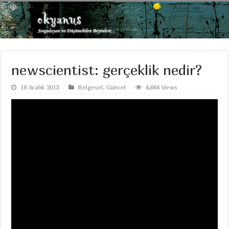
newscientist: gerçeklik nedir?
18 Aralık 2013
Belgesel
,
Güncel
4,664 Views