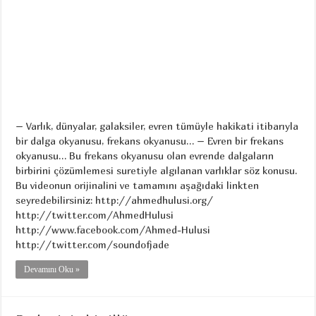
– Varlık, dünyalar, galaksiler, evren tümüyle hakikati itibarıyla
bir dalga okyanusu, frekans okyanusu… – Evren bir frekans
okyanusu… Bu frekans okyanusu olan evrende dalgaların
birbirini çözümlemesi suretiyle algılanan varlıklar söz konusu.
Bu videonun orijinalini ve tamamını aşağıdaki linkten
seyredebilirsiniz: http://ahmedhulusi.org/
http://twitter.com/AhmedHulusi
http://www.facebook.com/Ahmed-Hulusi
http://twitter.com/soundofjade
Devamını Oku »