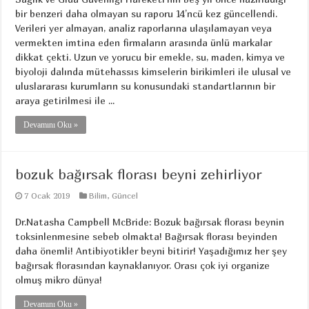
bir benzeri daha olmayan su raporu 14’ncü kez güncellendi.
Verileri yer almayan, analiz raporlarına ulaşılamayan veya
vermekten imtina eden firmaların arasında ünlü markalar
dikkat çekti. Uzun ve yorucu bir emekle, su, maden, kimya ve
biyoloji dalında mütehassıs kimselerin birikimleri ile ulusal ve
uluslararası kurumların su konusundaki standartlarının bir
araya getirilmesi ile ...
Devamını Oku »
bozuk bağırsak florası beyni zehirliyor
7 Ocak 2019
Bilim
,
Güncel
Dr.Natasha Campbell McBride: Bozuk bağırsak florası beynin
toksinlenmesine sebeb olmakta! Bağırsak florası beyinden
daha önemli! Antibiyotikler beyni bitirir! Yaşadığımız her şey
bağırsak florasından kaynaklanıyor. Orası çok iyi organize
olmuş mikro dünya!
Devamını Oku »