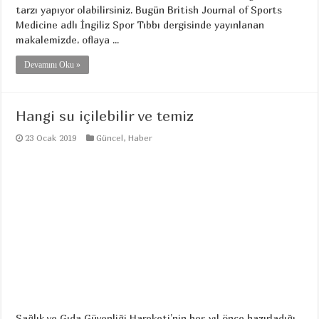
tarzı yapıyor olabilirsiniz. Bugün British Journal of Sports
Medicine adlı İngiliz Spor Tıbbı dergisinde yayınlanan
makalemizde, oflaya ...
Devamını Oku »
Hangi su içilebilir ve temiz
23 Ocak 2019
Güncel
,
Haber
Sağlık ve Gıda Güvenliği Hareketi’nin beş yıl önce hazırladığı