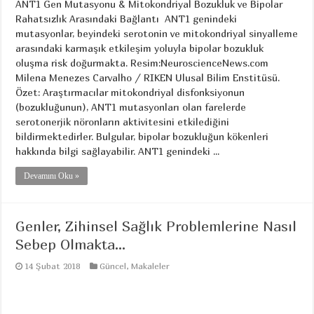
ANT1 Gen Mutasyonu & Mitokondriyal Bozukluk ve Bipolar
Rahatsızlık Arasındaki Bağlantı ANT1 genindeki
mutasyonlar, beyindeki serotonin ve mitokondriyal sinyalleme
arasındaki karmaşık etkileşim yoluyla bipolar bozukluk
oluşma risk doğurmakta. Resim:NeuroscienceNews.com
Milena Menezes Carvalho / RIKEN Ulusal Bilim Enstitüsü.
Özet: Araştırmacılar mitokondriyal disfonksiyonun
(bozukluğunun), ANT1 mutasyonları olan farelerde
serotonerjik nöronların aktivitesini etkilediğini
bildirmektedirler. Bulgular, bipolar bozukluğun kökenleri
hakkında bilgi sağlayabilir. ANT1 genindeki ...
Devamını Oku »
Genler, Zihinsel Sağlık Problemlerine Nasıl
Sebep Olmakta…
14 Şubat 2018
Güncel
,
Makaleler