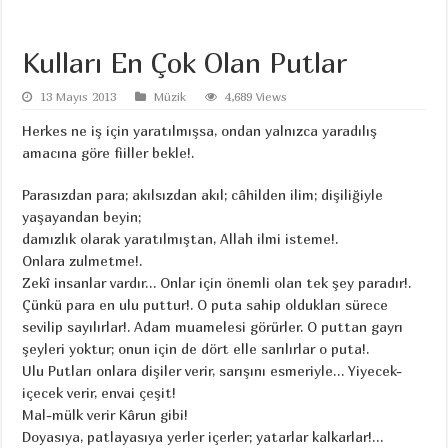
Kulları En Çok Olan Putlar
13 Mayıs 2013
Müzik
4,689 Views
Herkes ne iş için yaratılmışsa, ondan yalnızca yaradılış
amacına göre fiiller bekle!.
Parasızdan para; akılsızdan akıl; câhilden ilim; dişiliğiyle
yaşayandan beyin;
damızlık olarak yaratılmıştan, Allah ilmi isteme!.
Onlara zulmetme!.
Zekî insanlar vardır… Onlar için önemli olan tek şey paradır!.
Çünkü para en ulu puttur!. O puta sahip oldukları sürece
sevilip sayılırlar!. Adam muamelesi görürler. O puttan gayrı
şeyleri yoktur; onun için de dört elle sarılırlar o puta!.
Ulu Putları onlara dişiler verir, sarışını esmeriyle… Yiyecek-
içecek verir, envai çeşit!
Mal-mülk verir Kârun gibi!
Doyasıya, patlayasıya yerler içerler; yatarlar kalkarlar!…