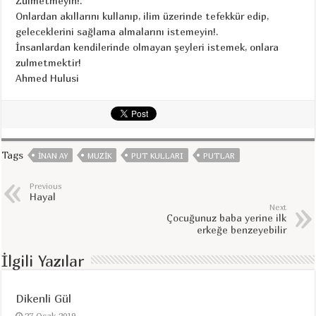
Zulmetmeyin!.
Onlardan akıllarını kullanıp, ilim üzerinde tefekkür edip,
geleceklerini sağlama almalarını istemeyin!.
İnsanlardan kendilerinde olmayan şeyleri istemek, onlara
zulmetmektir!
Ahmed Hulusi
Tags
INAN AY
MUZIK
PUT KULLARI
PUTLAR
Previous
Hayal
Next
Çocuğunuz baba yerine ilk
erkeğe benzeyebilir
İlgili Yazılar
Dikenli Gül
27 Ocak 2019