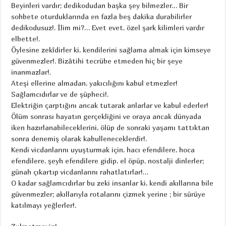
Beyinleri vardır; dedikodudan başka şey bilmezler… Bir
sohbete oturduklarında en fazla beş dakika durabilirler
dedikodusuz!. İlim mi?… Evet evet, özel şark kilimleri vardır
elbette!.
Öylesine zekîdirler ki, kendilerini sağlama almak için kimseye
güvenmezler!. Bizâtihi tecrübe etmeden hiç bir şeye
inanmazlar!.
Ateşi ellerine almadan, yakıcılığını kabul etmezler!
Sağlamcıdırlar ve de şüpheci!.
Elektriğin çarptığını ancak tutarak anlarlar ve kabul ederler!
Ölüm sonrası hayatın gerçekliğini ve oraya ancak dünyada
iken hazırlanabileceklerini, ölüp de sonraki yaşamı tattıktan
sonra denemiş olarak kabulleneceklerdir!.
Kendi vicdanlarını uyuşturmak için, hacı efendilere, hoca
efendilere, şeyh efendilere gidip, el öpüp, nostalji dinlerler;
günah çıkartıp vicdanlarını rahatlatırlar!…
O kadar sağlamcıdırlar bu zeki insanlar ki, kendi akıllarına bile
güvenmezler; akıllarıyla rotalarını çizmek yerine ; bir sürüye
katılmayı yeğlerler!.