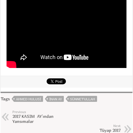
Tags
AHMED HULUSI
INAN AY
SÜNNETULLAH
Previous
2017 KASIM AY’ından
Yansımalar
Next
Tüyap 2017