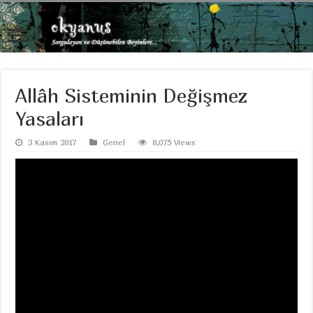
Allâh Sisteminin Değişmez
Yasaları
3 Kasım 2017
Genel
8,075 Views