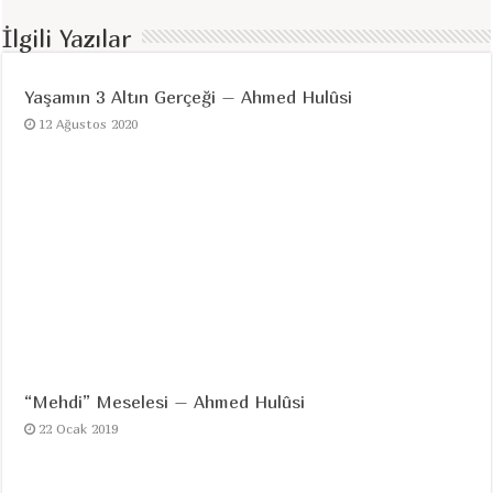
İlgili Yazılar
Yaşamın 3 Altın Gerçeği – Ahmed Hulûsi
12 Ağustos 2020
“Mehdi” Meselesi – Ahmed Hulûsi
22 Ocak 2019