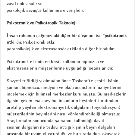
zayıf noktasıdır ve
psikolojik savaşta kullanıma elverişlidir.
Psikotronik ve Psikotropik Teknoloji
İnsan ruhunun çağımızdaki diğer bir düşmanı ise “
psikotronik
etki
”dir. Psikotronik etki,
parapsikolojik ve ekstrasensör etkilerin diğer bir adıdır.
Psikotronik etkinin en basit kullanımı hipnozcu ve
ekstrasenslerin müşterilerine uyguladığı “seanslar”dır.
Sovyetler Birliği yıkılmadan önce Taşkent’te çeşitli kâhin,
şaman, hipnozcu, medyum ve ekstrasenslerin faaliyetlerini
incelemek için bilimsel merkezler kurulmuştu. Bu merkezlerin
ilgisini çeken esas şey bu insanların beyinleri tarafından
üretilip yayılan elektromanyetik dalgaların (biyolokasyon)
müşterilerinin beyinlerini nasıl yönlendirebildiği olmuştur.
Araştırmalar sonucunda şamanın, kullandığı davul
sesinin dalgaları ile tedavi ettiği kişinin beyin dalgaları
arasında bir uyum oluşturduğu ve bu sırada dua okuyarak