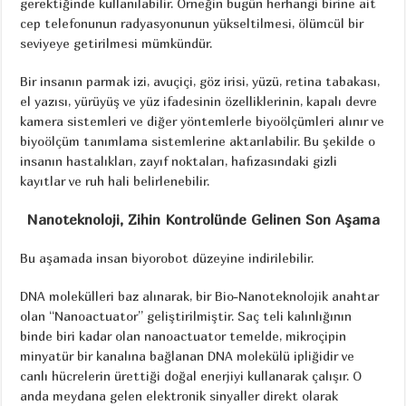
gerektiğinde kullanılabilir. Örneğin bugün herhangi birine ait
cep telefonunun radyasyonunun yükseltilmesi, ölümcül bir
seviyeye getirilmesi mümkündür.
Bir insanın parmak izi, avuçiçi, göz irisi, yüzü, retina tabakası,
el yazısı, yürüyüş ve yüz ifadesinin özelliklerinin, kapalı devre
kamera sistemleri ve diğer yöntemlerle biyoölçümleri alınır ve
biyoölçüm tanımlama sistemlerine aktarılabilir. Bu şekilde o
insanın hastalıkları, zayıf noktaları, hafızasındaki gizli
kayıtlar ve ruh hali belirlenebilir.
Nanoteknoloji, Zihin Kontrolünde Gelinen Son Aşama
Bu aşamada insan biyorobot düzeyine indirilebilir.
DNA molekülleri baz alınarak, bir Bio-Nanoteknolojik anahtar
olan “Nanoactuator” geliştirilmiştir. Saç teli kalınlığının
binde biri kadar olan nanoactuator temelde, mikroçipin
minyatür bir kanalına bağlanan DNA molekülü ipliğidir ve
canlı hücrelerin ürettiği doğal enerjiyi kullanarak çalışır. O
anda meydana gelen elektronik sinyaller direkt olarak