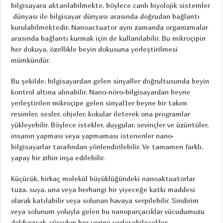
bilgisayara aktarılabilmekte, böylece canlı biyolojik sistemler
dünyası ile bilgisayar dünyası arasında doğrudan bağlantı
kurulabilmektedir. Nanoactuator aynı zamanda organizmalar
arasında bağlantı kurmak için de kullanılabilir. Bu mikroçipin
her dokuya, özellikle beyin dokusuna yerleştirilmesi
mümkündür.
Bu şekilde, bilgisayardan gelen sinyaller doğrultusunda beyin
kontrol altına alınabilir. Nano-nöro-bilgisayardan beyne
yerleştirilen mikroçipe gelen sinyal1er beyne bir takım
resimler, sesler, objeler, kokular ileterek ona programlar
yükleyebilir. Böylece istekler, duygular, sevinçler ve üzüntüler,
insanın yapması veya yapmaması istenenler nano-
bilgisayarlar tarafından yönlendirilebilir. Ve tamamen farklı,
yapay bir zihin inşa edilebilir.
Küçücük, birkaç molekül büyüklüğündeki nanoaktuatorlar
tuza, suya, una veya herhangi bir yiyeceğe katkı maddesi
olarak katılabilir veya solunan havaya serpilebilir. Sindirim
veya solunum yoluyla gelen bu nanoparçacıklar vücudumuzu
dolduracak, vücudun her yerine yerleşebilecekler.