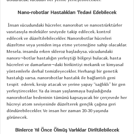
Nano-robotlar Hastalıkları Tedavi Edebilecek
İnsan vücudundaki hücreler, nanorobat ve nanostrürktürler
vasıtasıyla moleküler seviyede takip edilecek, kontrol
edilecek ve düzeltilebilecekler. Nanorobotlar hücreleri
düzeltme veya yeniden inşa etme yeteneğine sahip olacaklar.
Mesela, insanda erken skleroz başladıysa, vücudundaki
nanoro¬botlar hastalığın yerleştiği bölgeyi bulacak, hasta
hücreleri ve damarların¬daki birikintiyi mekanik ve kimyasal
yöntemlerle derhal temizleyecekler. Herhangi bir genetik
hastalığı varsa, nanorobotlar hastalık ile bağlantılı geni
tespit ederek, kesip atacak ve yerine yapay “sağlıklı” bir gen
yerleştirecekler. Ya da insan yaşlanmaya başladığında
nanorobotlar bedeninin tümünü kapsayacak bir çerçevede her
hücreyi atom seviyesinde düzelterek gençlik çağına geri
döndürebilecekler. Ve insan her zaman 20-30 yaşında
görünecek.
Binlerce Yıl Önce Ölmüş Varlıklar Diriltilebilecek