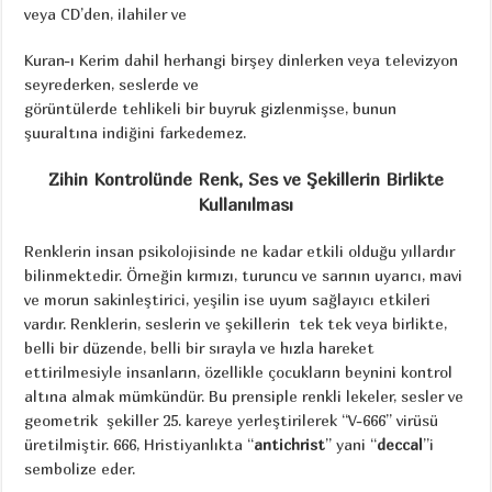
veya CD’den, ilahiler ve
Kuran-ı Kerim dahil herhangi birşey dinlerken veya televizyon
seyrederken, seslerde ve
görüntülerde tehlikeli bir buyruk gizlenmişse, bunun
şuuraltına indiğini farkedemez.
Zihin Kontrolünde Renk, Ses ve Şekillerin Birlikte
Kullanılması
Renklerin insan psikolojisinde ne kadar etkili olduğu yıllardır
bilinmektedir. Örneğin kırmızı, turuncu ve sarının uyarıcı, mavi
ve morun sakinleştirici, yeşilin ise uyum sağlayıcı etkileri
vardır. Renklerin, seslerin ve şekillerin tek tek veya birlikte,
belli bir düzende, belli bir sırayla ve hızla hareket
ettirilmesiyle insanların, özellikle çocukların beynini kontrol
altına almak mümkündür. Bu prensiple renkli lekeler, sesler ve
geometrik şekiller 25. kareye yerleştirilerek “V-666” virüsü
üretilmiştir. 666, Hristiyanlıkta “
antichrist
” yani “
deccal
”i
sembolize eder.