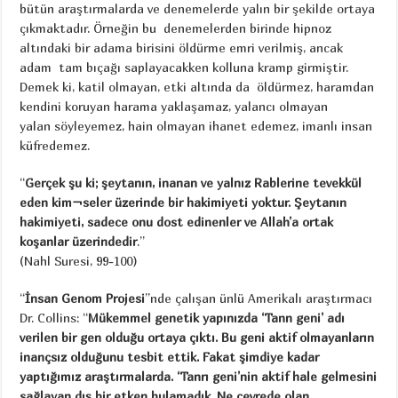
bütün araştırmalarda ve denemelerde yalın bir şekilde ortaya
çıkmaktadır. Örneğin bu denemelerden birinde hipnoz
altındaki bir adama birisini öldürme emri verilmiş, ancak
adam tam bıçağı saplayacakken kolluna kramp girmiştir.
Demek ki, katil olmayan, etki altında da öldürmez, haramdan
kendini koruyan harama yaklaşamaz, yalancı olmayan
yalan söyleyemez, hain olmayan ihanet edemez, imanlı insan
küfredemez.
“
Gerçek şu ki; şeytanın, inanan ve yalnız Rablerine tevekkül
eden kim¬seler üzerinde bir hakimiyeti yoktur. Şeytanın
hakimiyeti, sadece onu dost edinenler ve Allah’a ortak
koşanlar üzerindedir
.”
(Nahl Suresi, 99-100)
“
İnsan Genom Projesi
”nde çalışan ünlü Amerikalı araştırmacı
Dr. Collins: “
Mükemmel genetik yapınızda ‘Tann geni’ adı
verilen bir gen olduğu ortaya çıktı. Bu geni aktif olmayanların
inançsız olduğunu tesbit ettik. Fakat şimdiye kadar
yaptığımız araştırmalarda. ‘Tanrı geni’nin aktif hale gelmesini
sağlayan dış bir etken bulamadık. Ne çevrede olan