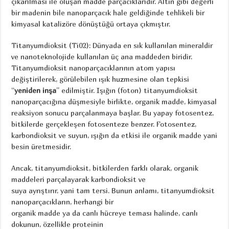
çıkarılması ile oluşan madde parçacıklarıdır. Altın gibi değerli
bir madenin bile nanoparçacık hale geldiğinde tehlikeli bir
kimyasal katalizöre dönüştüğü ortaya çıkmıştır.
Titanyumdioksit (Ti02): Dünyada en sık kullanılan mineraldir
ve nanoteknolojide kullanılan üç ana maddeden biridir.
Titanyumdioksit nanoparçacıklarının atom yapısı
değiştirilerek, görülebilen ışık huzmesine olan tepkisi
“
yeniden inşa
” edilmiştir. Işığın (foton) titanyumdioksit
nanoparçacığına düşmesiyle birlikte, organik madde, kimyasal
reaksiyon sonucu parçalanmaya başlar. Bu yapay fotosentez,
bitkilerde gerçekleşen fotosenteze benzer. Fotosentez,
karbondioksit ve suyun, ışığın da etkisi ile organik madde yani
besin üretmesidir.
Ancak, titanyumdioksit, bitkilerden farklı olarak, organik
maddeleri parçalayarak karbondioksit ve
suya ayrıştırır, yani tam tersi. Bunun anlamı, titanyumdioksit
nanoparçacıkların, herhangi bir
organik madde ya da canlı hücreye teması halinde, canlı
dokunun, özellikle proteinin