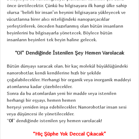
önce üretilecektir. Çünkü bu bilgisayara ilk hangi ülke sahip
olursa “belirli bir insan”ın beynini bilgisayara yükleyecek ve
vücutlarına birer alıcı niteliğindeki nanoparçacıklar
yerleştirilerek, önceden hazırlanmış olan bütün insanların
beyinlerini bu bilgisayarla yönetecek. Böylece bütün
insanların beyinleri tek beyin haline gelecek.
“Ol” Dendiğinde İstenilen Şey Hemen Varolacak
Bütün dünyayı saracak olan, bir kaç molekül büyüklüğündeki
nanorobotlar, kendi kendilerine hızlı bir şekilde
çoğalabilecekler. Herhangi bir organik veya inorganik maddeyi
atomlarına kadar çözebilecekler.
Sonra da bu atomlardan yeni bir madde veya istenilen
herhangi bir eşyayı, hemen hemen
herşeyi yeniden inşa edebilecekler. Nanorobotlar insan sesi
veya düşüncesi ile yönetilecekler.
“
Ol
” dendiğinde istenilen şey hemen varolacak!
“Hiç Şüphe Yok Deccal Çıkacak”