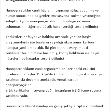
Nanoparçacıklar canlı hücrenin yapısına nüfuz edebilme ve
bunun sonucunda da genleri mutasyona sokma yeteneğine
sahiptir. Ayrıca nanoparçacıkların bulunduğu ortamın
solunmasının ciğerlere büyük hasar verdiği tespit edilmiştir.
Terliksiler (dafniya) ve balıklar üzerinde yapılan başka
araştırmalarda ise bunların yaşadığı akvaryuma karbon
nanoparçacıkları katıldı. İki gün sonra akvaryumdaki
terliksiler hızla ölmeye başlamış, kobay balıkların ise beyin
hücrelerinde hasarlar tesbit edilmiştir.
Nanoparçacıkların canlı organizmalar üzerindeki etkisini
inceleyen deneyler Türkiye’de karbon nanoparçacıkların suya
katılmasıyla devam etmektedir. Ancak karbon
nanoparçaçıklar
artık terliksilerin suyuna değil, insanların içtiği içme suyuna
katılmaktadır.
Günümüzde Nanoteknoloji en geniş şekliyle tıpta kullanılmak