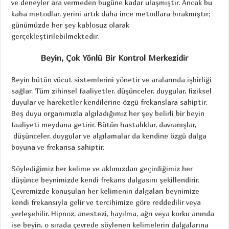
ve deneyler ara vermeden bugüne kadar ulaşmıştır. Ancak bu
kaba metodlar, yerini artık daha ince metodlara bırakmıştır;
günümüzde her şey kablosuz olarak
gerçekleştirilebilmektedir.
Beyin, Çok Yönlü Bir Kontrol Merkezidir
Beyin bütün vücut sistemlerini yönetir ve aralarında işbirliği
sağlar. Tüm zihinsel faaliyetler, düşünceler, duygular, fiziksel
duyular ve hareketler kendilerine özgü frekanslara sahiptir.
Beş duyu organımızla algıladığımız her şey belirli bir beyin
faaliyeti meydana getirir. Bütün hastalıklar, davranışlar,
düşünceler, duygular ve algılamalar da kendine özgü dalga
boyuna ve frekansa sahiptir.
Söylediğimiz her kelime ve aklımızdan geçirdiğimiz her
düşünce beynimizde kendi frekans dalgasını şekillendirir.
Çevremizde konuşulan her kelimenin dalgaları beynimize
kendi frekansıyla gelir ve tercihimize göre reddedilir veya
yerleşebilir. Hipnoz, anestezi, bayılma, ağrı veya korku anında
ise beyin, o sırada çevrede söylenen kelimelerin dalgalarına