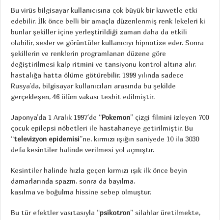
Bu virüs bilgisayar kullanıcısına çok büyük bir kuvvetle etki
edebilir. İlk önce belli bir amaçla düzenlenmiş renk lekeleri ki
bunlar şekiller içine yerleştirildiği zaman daha da etkili
olabilir, sesler ve görüntüler kullanıcıyı hipnotize eder. Sonra
şekillerin ve renklerin programlanan düzene göre
değiştirilmesi kalp ritmini ve tansiyonu kontrol altına alır,
hastalığa hatta ölüme götürebilir. 1999 yılında sadece
Rusya’da, bilgisayar kullanıcıları arasında bu şekilde
gerçekleşen, 46 ölüm vakası tesbit edilmiştir.
Japonya’da 1 Aralık 1997’de “
Pokemon
” çizgi filmini izleyen 700
çocuk epilepsi nöbetleri ile hastahaneye getirilmiştir. Bu
“
televizyon epidemisi
”ne, kırmızı ışığın saniyede 10 ila 3030
defa kesintiler halinde verilmesi yol açmıştır.
Kesintiler halinde hızla geçen kırmızı ışık ilk önce beyin
damarlarında spazm, sonra da bayılma,
kasılma ve boğulma hissine sebep olmuştur.
Bu tür efektler vasıtasıyla “
psikotron
” silahlar üretilmekte,