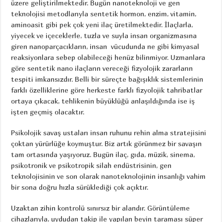
üzere geliştirilmektedir. Bugün nanoteknoloji ve gen
teknolojisi metodlarıyla sentetik hormon, enzim, vitamin,
aminoasit gibi pek çok yeni ilaç üretilmektedir. İlaçlarla,
yiyecek ve içeceklerle, tuzla ve suyla insan organizmasına
giren nanoparçacıkların, insan vücudunda ne gibi kimyasal
reaksiyonlara sebep olabileceği henüz bilinmiyor. Uzmanlara
göre sentetik nano ilaçların vereceği fizyolojik zararların
tespiti imkansızdır. Belli bir süreçte bağışıklık sistemlerinin
farklı özelliklerine göre herkeste farklı fizyolojik tahribatlar
ortaya çıkacak, tehlikenin büyüklüğü anlaşıldığında ise iş
işten geçmiş olacaktır.
Psikolojik savaş ustaları insan ruhunu rehin alma stratejisini
çoktan yürürlüğe koymuştur. Biz artık görünmez bir savaşın
tam ortasında yaşıyoruz. Bugün ilaç, gıda, müzik, sinema,
psikotronik ve psikotropik silah endüstrisinin, gen
teknolojisinin ve son olarak nanoteknolojinin insanlığı vahim
bir sona doğru hızla sürüklediği çok açıktır.
Uzaktan zihin kontrolü sınırsız bir alandır. Görüntüleme
cihazlarıyla, uydudan takip ile yapılan beyin taraması süper