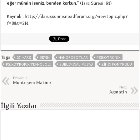
eğer mümin iseniz, benden korkun
.” (İsra Süresi, 64)
Kaynak :
http://darussunne.noadforum.org/viewtopic.php?
f=8&t=214
Tags
35. KARE
BEYIN
NANOROBOTLAR
PSIKOTRONIK
PSIKOTROPIK TEKNOLOJI
SUBLIMINAL MESAJ
ZIHIN KONTROLÜ
Previous
Muhteşem Makine
Next
Agmatin
İlgili Yazılar