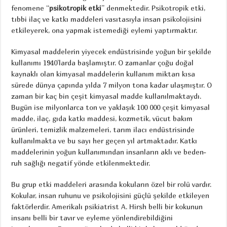
fenomene “
psikotropik etki
” denmektedir. Psikotropik etki,
tıbbi ilaç ve katkı maddeleri vasıtasıyla insan psikolojisini
etkileyerek, ona yapmak istemediği eylemi yaptırmaktır.
Kimyasal maddelerin yiyecek endüstrisinde yoğun bir şekilde
kullanımı 1940’larda başlamıştır. O zamanlar çoğu doğal
kaynaklı olan kimyasal maddelerin kullanım miktarı kısa
sürede dünya çapında yılda 7 milyon tona kadar ulaşmıştır. O
zaman bir kaç bin çeşit kimyasal madde kullanılmaktaydı.
Bugün ise milyonlarca ton ve yaklaşık 100 000 çeşit kimyasal
madde, ilaç, gıda katkı maddesi, kozmetik, vücut bakım
ürünleri, temizlik malzemeleri, tarım ilacı endüstrisinde
kullanılmakta ve bu sayı her geçen yıl artmaktadır. Katkı
maddelerinin yoğun kullanımından insanların aklı ve beden-
ruh sağlığı negatif yönde etkilenmektedir.
Bu grup etki maddeleri arasında kokuların özel bir rolü vardır.
Kokular, insan ruhunu ve psikolojisini güçlü şekilde etkileyen
faktörlerdir. Amerikalı psikiatrist A. Hirsh belli bir kokunun
insanı belli bir tavır ve eyleme yönlendirebildiğini