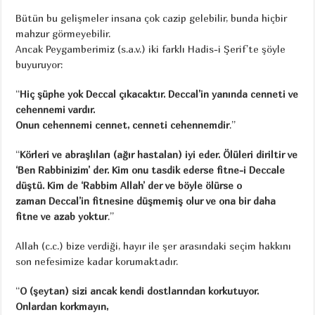
Bütün bu gelişmeler insana çok cazip gelebilir, bunda hiçbir
mahzur görmeyebilir.
Ancak Peygamberimiz (s.a.v.) iki farklı Hadis-i Şerif’te şöyle
buyuruyor:
“
Hiç şüphe yok Deccal çıkacaktır. Deccal’in yanında cenneti ve
cehennemi vardır.
Onun cehennemi cennet, cenneti cehennemdir
.”
“
Körleri ve abraşlıları (ağır hastalan) iyi eder. Ölüleri diriltir ve
‘Ben Rabbinizim’ der. Kim onu tasdik ederse fitne-i Deccale
düştü. Kim de ‘Rabbim Allah’ der ve böyle ölürse o
zaman
Deccal’in fitnesine düşmemiş olur ve ona bir daha
fitne ve azab yoktur
.”
Allah (c.c.) bize verdiği, hayır ile şer arasındaki seçim hakkını
son nefesimize kadar korumaktadır.
“
O (şeytan) sizi ancak kendi dostlarından korkutuyor.
Onlardan korkmayın,