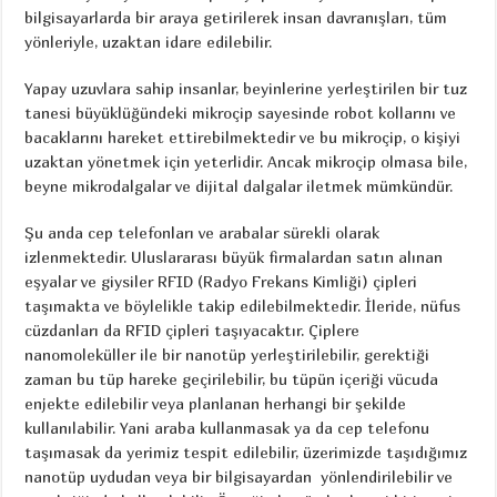
bilgisayarlarda bir araya getirilerek insan davranışları, tüm
yönleriyle, uzaktan idare edilebilir.
Yapay uzuvlara sahip insanlar, beyinlerine yerleştirilen bir tuz
tanesi büyüklüğündeki mikroçip sayesinde robot kollarını ve
bacaklarını hareket ettirebilmektedir ve bu mikroçip, o kişiyi
uzaktan yönetmek için yeterlidir. Ancak mikroçip olmasa bile,
beyne mikrodalgalar ve dijital dalgalar iletmek mümkündür.
Şu anda cep telefonları ve arabalar sürekli olarak
izlenmektedir. Uluslararası büyük firmalardan satın alınan
eşyalar ve giysiler RFID (Radyo Frekans Kimliği) çipleri
taşımakta ve böylelikle takip edilebilmektedir. İleride, nüfus
cüzdanları da RFID çipleri taşıyacaktır. Çiplere
nanomoleküller ile bir nanotüp yerleştirilebilir, gerektiği
zaman bu tüp hareke geçirilebilir, bu tüpün içeriği vücuda
enjekte edilebilir veya planlanan herhangi bir şekilde
kullanılabilir. Yani araba kullanmasak ya da cep telefonu
taşımasak da yerimiz tespit edilebilir, üzerimizde taşıdığımız
nanotüp uydudan veya bir bilgisayardan yönlendirilebilir ve