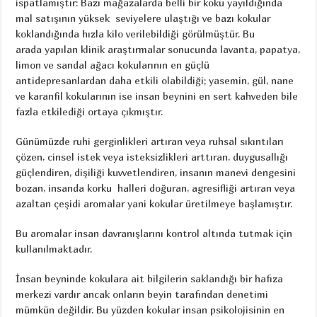
ispatlamıştır: Bazı mağazalarda belli bir koku yayıldığında
mal satışının yüksek seviyelere ulaştığı ve bazı kokular
koklandığında hızla kilo verilebildiği görülmüştür. Bu
arada yapılan klinik araştırmalar sonucunda lavanta, papatya,
limon ve sandal ağacı kokularının en güçlü
antidepresanlardan daha etkili olabildiği; yasemin, gül, nane
ve karanfil kokularının ise insan beynini en sert kahveden bile
fazla etkilediği ortaya çıkmıştır.
Günümüzde ruhi gerginlikleri artıran veya ruhsal sıkıntıları
çözen, cinsel istek veya isteksizlikleri arttıran, duygusallığı
güçlendiren, dişiliği kuvvetlendiren, insanın manevi dengesini
bozan, insanda korku halleri doğuran, agresifliği artıran veya
azaltan çeşidi aromalar yani kokular üretilmeye başlamıştır.
Bu aromalar insan davranışlarını kontrol altında tutmak için
kullanılmaktadır.
İnsan beyninde kokulara ait bilgilerin saklandığı bir hafıza
merkezi vardır ancak onların beyin tarafından denetimi
mümkün değildir. Bu yüzden kokular insan psikolojisinin en