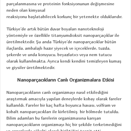
parçalanmasına ve proteinin fonksiyonunun değişmesine
neden olan kimyasal
reaksiyonu başlatabilecek korkunç bir yetenekte olduklarıdır.
Türkiye’de artık bütün duvar boyaları nanoteknoloji
yöntemiyle ve özellikle titanyumdioksit nanoparçaçıklar ile
üretilmektedir. Şu anda Türkiye’de nanoparçacıklar bütün
ilaçlarda, ambalajlı hazır yiyecek ve içeceklerde, tuzda,
şekerde ve unda koruyucu, beyazlatıcı veya nem tutucu
olarak kullanılmakta. Ayrıca kendi kendini temizleyen kumaş
ve giysiler üretilmektedir.
Nanoparçacıkların Canlı Organizmalara Etkisi
Nanoparçacıkların canlı organizmayı nasıl etkilediğini
araştırmak amacıyla yapılan deneylerde kobay olarak fareler
kullanıldı. Fareler bir kaç hafta boyunca havası, volfram ve
kobalt nanoparçacıkları ile kirletilmiş bir bölmede tutuldu.
Bilim adamları bu farelerin organizmasına karışan
nanoparçacıkların organizmayı hiç bir şekilde terketmediğini
ve organlarda çökelti olarak biriktiğini tespit etti.