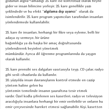
gözünün algıla¬amadığı 25. kare ise kontrolsüz olarak beyne
gider ve insan bilincine yerleşir. 25. kare genellikle yazı
şeklindedir ve bu efekt “
algılama dışı uyarıcı
” olarak da
isimlendirilir. 25. kare program yapımcıları tarafından insanları
yönlendirmede kullanılabilir.
25. kare ile insanları, herhangi bir fikre veya eyleme, belli bir
adaya oy vermeye, bir ürüne
bağımlılığa ya da başka bir amaç doğrultusunda
yönlendirerek beyinleri yönetmek
mümkündür. Ayrıca dil öğrenme programlarında da yaygın
olarak kullanılır.
25. kare prensibi ses dalgaları vasıtasıyla teyp, CD çalar, radyo
gibi sesli cihazlarda da kullanılır.
20. yüzyılda insan davranışlarını kontrol etmede en cazip
yöntem haline gelen bu
yöntemin temelinde insanın şuuraltına tesir etmek
vardır. Özel kodla şifrelenen ses kasetleri, radyo ve televizyon
aracılığıyla insanlara herhangi bir emir verilebilir ve onların bu
emir çerçevesinde hareket etmesi sağlanabilir. Kişi, kasetten