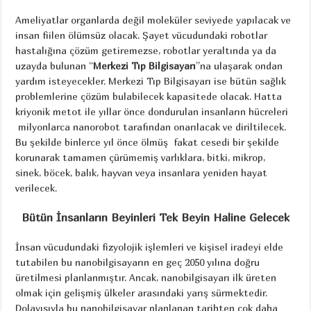
Ameliyatlar organlarda değil moleküler seviyede yapılacak ve
insan fiilen ölümsüz olacak. Şayet vücudundaki robotlar
hastalığına çözüm getiremezse, robotlar yeraltında ya da
uzayda bulunan “
Merkezi Tıp Bilgisayarı
”na ulaşarak ondan
yardım isteyecekler. Merkezi Tıp Bilgisayarı ise bütün sağlık
problemlerine çözüm bulabilecek kapasitede olacak. Hatta
kriyonik metot ile yıllar önce dondurulan insanların hücreleri
milyonlarca nanorobot tarafından onarılacak ve diriltilecek.
Bu şekilde binlerce yıl önce ölmüş fakat cesedi bir şekilde
korunarak tamamen çürümemiş varlıklara, bitki, mikrop,
sinek, böcek, balık, hayvan veya insanlara yeniden hayat
verilecek.
Bütün İnsanların Beyinleri Tek Beyin Haline Gelecek
İnsan vücudundaki fizyolojik işlemleri ve kişisel iradeyi elde
tutabilen bu nanobilgisayarın en geç 2050 yılına doğru
üretilmesi planlanmıştır. Ancak, nanobilgisayarı ilk üreten
olmak için gelişmiş ülkeler arasındaki yarış sürmektedir.
Dolayısıyla bu nanobilgisayar planlanan tarihten çok daha