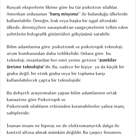
Rusyalı eksperlerin fikrine göre bu tür psikotron silahlar,
Amerikan ordusunun “
barış misyonu
!” ile bulunduğu ülkelerde
kullanılabilir. Örneğin, Irak veya başka bir işgal altındaki
ülkede, direnişçilere savaşmaktan vazgeçmelerini telkin eden
şehitlerin holografik görüntüleri gökyüzünü sarabilir.
Bilim adamlarına göre, psikotronik ve psikotropik teknoloji,
atom bombasından daha tehlikelidir. Onlara göre bu
teknoloji, insanlardan her emri yerine getiren “
zombiler
üretme teknolojisi
”dir. Bu, sadece bir kişiye ya da küçük bir
gruba değil, bir etnik gruba veya bir topluma karşı
kullanılabilecek çapta bir teknolojidir.
Bu dehşetli araştırmaları yapan bilim adamlarının ortak
kanaatine göre Psikotropik ve
Psikotronik silahların etkisinden korunabilenler yalnız inanç
sahipleridir.
İnanan insanı ne hipnoz, ne de elektromanyetik dalga ile
kontrol altına almak mümkün değildir. Bu çarpıcı fenomen,