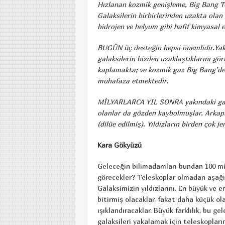
Hızlanan kozmik genişleme, Big Bang Te
Galaksilerin birbirlerinden uzakta ola
hidrojen ve helyum gibi hafif kimyasal e
BUGÜN üç desteğin hepsi önemlidir.Yakı
galaksilerin bizden uzaklaştıklarını gö
kaplamakta; ve kozmik gaz Big Bang’de 
muhafaza etmektedir.
MİLYARLARCA YIL SONRA yakındaki galak
olanlar da gözden kaybolmuşlar. Arkapl
(dilüe edilmiş). Yıldızların birden çok 
Kara Gökyüzü
Geleceğin bilimadamları bundan 100 mi
görecekler? Teleskoplar olmadan aşağı 
Galaksimizin yıldızlarını. En büyük ve en
bitirmiş olacaklar, fakat daha küçük ol
ışıklandıracaklar. Büyük farklılık, bu g
galaksileri yakalamak için teleskopların