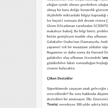
ufuğun içinde olması gerekirken; ufuğu
olmuş bir kara deliğe benzerlik göster
ölçülebilir miktardaki bilgiyi kapsadığı
(ve hayat) sonsuza dek devam etmez [‘’
Glenn D.Starkman tarafından SCIENTIF
makaleye bakın]. Bu bilgi limiti, pro
bütün genişleyen madde olay ufkunun dı
Galaksiler Grubu’nun (Samanyolu, Andr
yapanın) tek bir muazzam yıldızlar s
Nagamine ve daha sonra da Harvard Üniv
galaksiler olay ufkunun ötesindeki
‘un
gözükebilen fakat sonsuzluğun boşluğuy
civarını bulacaktır.
Çöken Destekler
Süperkümede yaşayan uzak geleceğin as
vereceklerdir? Bu soru hakkında düşünm
destekleri bir anımsayın. İlki, Einstein’
Teorisi
, neredeyse 300 yıldır adeta büt