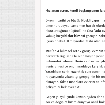
Hızlanan evren, kendi başlangıcının iz
Evrenin tarihi ve büyük ölçekli yapısı
önce neredeyse tamamen hatalı olurdu.
oluşturduğunu düşündüler. Ona
“ada ev
kalmış bir
yıldızlar kümesi
gözüyle baktı
içerisindeki 400 milyardan fazla olan gal
1908’deki bilimsel ortak görüş; evrenin
hararetli Big Bang’le olan başlangıcınd
anlarındaki elementlerin sentezi ve yıld
genişlemesi ve onun maddeye karşılık 
Yaradılışın serin kızarıklık sonrasının
radyasyonla yıkandığı gerçeğinin bir o
olmayan, fakat insanlara evlerini telef
gelişimini bekleyecekti.
Geçen yüzyıl içinde kozmolojiden daha 
zor ve değişim bizim dünyaya nasıl bakt