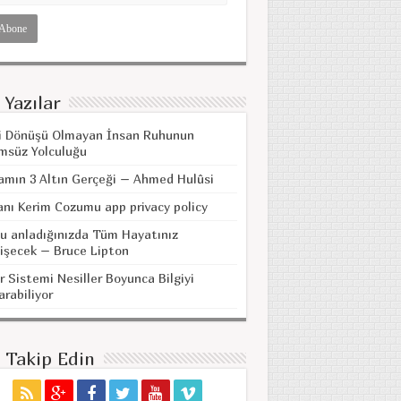
 Yazılar
i Dönüşü Olmayan İnsan Ruhunun
msüz Yolculuğu
amın 3 Altın Gerçeği – Ahmed Hulûsi
anı Kerim Cozumu app privacy policy
u anladığınızda Tüm Hayatınız
işecek – Bruce Lipton
r Sistemi Nesiller Boyunca Bilgiyi
arabiliyor
i Takip Edin