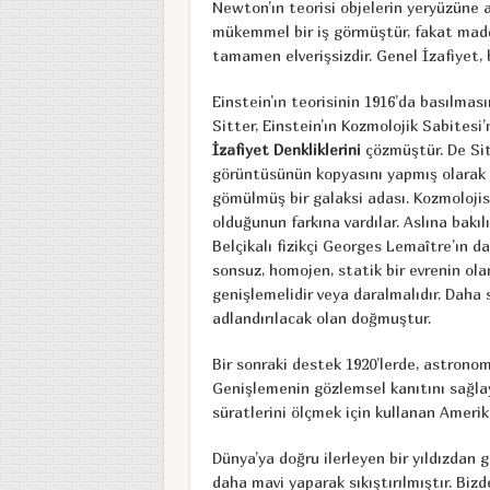
Newton’ın teorisi objelerin yeryüzüne 
mükemmel bir iş görmüştür, fakat madd
tamamen elverişsizdir. Genel İzafiyet, 
Einstein’ın teorisinin 1916’da basılması
Sitter, Einstein’ın Kozmolojik Sabitesi’
İzafiyet Denkliklerini
çözmüştür. De Sitt
görüntüsünün kopyasını yapmış olarak 
gömülmüş bir galaksi adası. Kozmolojis
olduğunun farkına vardılar. Aslına bakı
Belçikalı fizikçi Georges Lemaître’ın da
sonsuz, homojen, statik bir evrenin ol
genişlemelidir veya daralmalıdır. Daha 
adlandırılacak olan doğmuştur.
Bir sonraki destek 1920’lerde, astronom
Genişlemenin gözlemsel kanıtını sağlay
süratlerini ölçmek için kullanan Amerik
Dünya’ya doğru ilerleyen bir yıldızdan g
daha mavi yaparak sıkıştırılmıştır. Biz