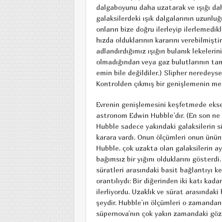
dalgaboyunu daha uzatarak ve ışığı daha
galaksilerdeki ışık dalgalarının uzunluğ
onların bize doğru ilerleyip ilerlemedik
hızda olduklarının kararını verebilmişt
adlandırdığımız ışığın bulanık lekelerin
olmadığından veya gaz bulutlarının ta
emin bile değildiler.) Slipher neredeyse
Kontrolden çıkmış bir genişlemenin me
Evrenin genişlemesini keşfetmede ekseri
astronom Edwin Hubble’dır. (En son n
Hubble sadece yakındaki galaksilerin sü
karara vardı. Onun ölçümleri onun ününü
Hubble, çok uzakta olan galaksilerin ay
bağımsız bir yığını olduklarını gösterdi.
süratleri arasındaki basit bağlantıyı ke
orantılıydı: Bir diğerinden iki katı kada
ilerliyordu. Uzaklık ve sürat arasındaki
şeydir. Hubble’ın ölçümleri o zamandan
süpernova’nın çok yakın zamandaki gözl