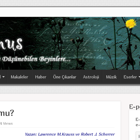
l
Makaleler
Haber
Öne Çıkanlar
Astroloji
Müzik
Eserler
E-p
 mu?
E-
74 Views
e-
Yazan: Lawrence M.Krauss ve Robert J. Scherrer