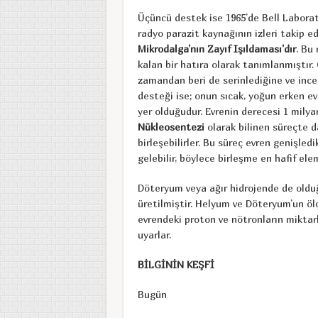
Üçüncü destek ise 1965’de Bell Laboratu
radyo parazit kaynağının izleri takip e
Mikrodalga’nın Zayıf Işıldaması’dır
. Bu
kalan bir hatıra olarak tanımlanmıştır.
zamandan beri de serinlediğine ve ince
desteği ise; onun sıcak, yoğun erken ev
yer olduğudur. Evrenin derecesi 1 milya
Nükleosentezi
olarak bilinen süreçte da
birleşebilirler. Bu süreç evren genişled
gelebilir, böylece birleşme en hafif elem
Döteryum veya ağır hidrojende de oldu
üretilmiştir. Helyum ve Döteryum’un ölç
evrendeki proton ve nötronların miktar
uyarlar.
BİLGİNİN KEŞFİ
Bugün Milyarlarca sen