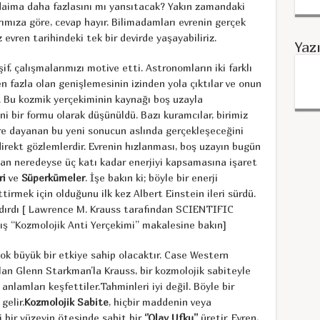
 daima daha fazlasını mı yansıtacak? Yakın zamandaki
ımıza göre, cevap hayır. Bilimadamları evrenin gerçek
evren tarihindeki tek bir devirde yaşayabiliriz.
Yaz
, çalışmalarımızı motive etti. Astronomların iki farklı
n fazla olan genişlemesinin izinden yola çıktılar ve onun
. Bu kozmik yerçekiminin kaynağı boş uzayla
i bir formu olarak düşünüldü. Bazı kuramcılar, birimiz
re dayanan bu yeni sonucun aslında gerçekleşeceğini
irekt gözlemlerdir. Evrenin hızlanması, boş uzayın bugün
an neredeyse üç katı kadar enerjiyi kapsamasına işaret
ri
ve
Süperkümeler
. İşe bakın ki; böyle bir enerji
irmek için olduğunu ilk kez Albert Einstein ileri sürdü.
dırdı [ Lawrence M. Krauss tarafından SCIENTIFIC
ş “Kozmolojik Anti Yerçekimi’’ makalesine bakın]
çok büyük bir etkiye sahip olacaktır. Case Western
lan Glenn Starkman’la Krauss, bir kozmolojik sabiteyle
anlamları keşfettiler.Tahminleri iyi değil. Böyle bir
gelir.
Kozmolojik Sabite
, hiçbir maddenin veya
 bir yüzeyin ötesinde sabit bir
‘’Olay Ufku’’
üretir. Evren,