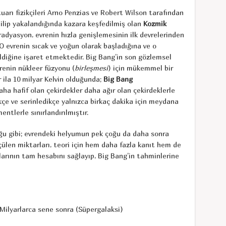
arı fizikçileri Arno Penzias ve Robert Wilson tarafından
dilip yakalandığında kazara keşfedilmiş olan
Kozmik
 radyasyon, evrenin hızla genişlemesinin ilk devrelerinden
 O evrenin sıcak ve yoğun olarak başladığına ve o
ldiğine işaret etmektedir. Big Bang’in son gözlemsel
renin nükleer füzyonu (
birleşmesi
) için mükemmel bir
r ila 10 milyar Kelvin olduğunda;
Big Bang
ha hafif olan çekirdekler daha ağır olan çekirdeklerle
ikçe ve serinledikçe yalnızca birkaç dakika için meydana
entlerle sınırlandırılmıştır.
ğu gibi; evrendeki helyumun pek çoğu da daha sonra
ülen miktarları, teori için hem daha fazla kanıt hem de
larının tam hesabını sağlayıp, Big Bang’in tahminlerine
e sonra (Süpergalaksi)