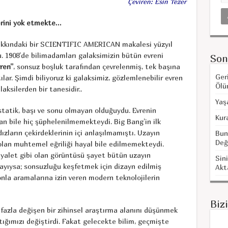
Çeviren: Esin Tezer
lerini yok etmekte…
 hakkındaki bir SCIENTIFIC AMERICAN makalesi yüzyıl
 1908’de bilimadamları galaksimizin bütün evreni
Son
ren”
, sonsuz boşluk tarafından çevrelenmiş, tek başına
Ger
lar. Şimdi biliyoruz ki galaksimiz, gözlemlenebilir evren
Ölü
aksilerden bir tanesidir..
Yaş
 statik, başı ve sonu olmayan olduğuydu. Evrenin
Kur
an bile hiç şüphelenilmemekteydi. Big Bang’in ilk
ızların çekirdeklerinin içi anlaşılmamıştı. Uzayın
Bun
Değ
olan muhtemel eğriliği hayal bile edilmemekteydi.
 hayalet gibi olan görüntüsü şayet bütün uzayın
Sini
nayıysa; sonsuzluğu keşfetmek için dizayn edilmiş
Akt
onla aramalarına izin veren modern teknolojilerin
Biz
fazla değişen bir zihinsel araştırma alanını düşünmek
ığımızı değiştirdi. Fakat gelecekte bilim, geçmişte