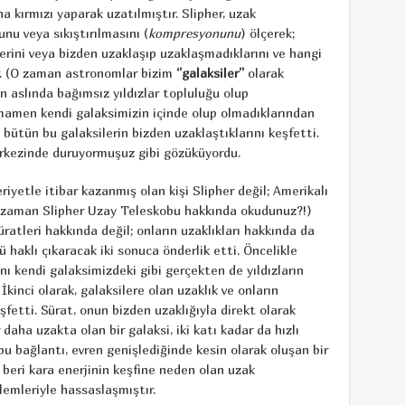
 kırmızı yaparak uzatılmıştır. Slipher, uzak
unu veya sıkıştırılmasını (
kompresyonunu
) ölçerek;
lerini veya bizden uzaklaşıp uzaklaşmadıklarını ve hangi
ir. (O zaman astronomlar bizim
‘’galaksiler’’
olarak
in aslında bağımsız yıldızlar topluluğu olup
mamen kendi galaksimizin içinde olup olmadıklarından
 bütün bu galaksilerin bizden uzaklaştıklarını keşfetti.
rkezinde duruyormuşuz gibi gözüküyordu.
yetle itibar kazanmış olan kişi Slipher değil; Amerikalı
e zaman Slipher Uzay Teleskobu hakkında okudunuz?!)
ratleri hakkında değil; onların uzaklıkları hakkında da
 haklı çıkaracak iki sonuca önderlik etti. Öncelikle
nı kendi galaksimizdeki gibi gerçekten de yıldızların
 İkinci olarak, galaksilere olan uzaklık ve onların
şfetti. Sürat, onun bizden uzaklığıyla direkt olarak
r daha uzakta olan bir galaksi, iki katı kadar da hızlı
 bu bağlantı, evren genişlediğinde kesin olarak oluşan bir
 beri kara enerjinin keşfine neden olan uzak
emleriyle hassaslaşmıştır.