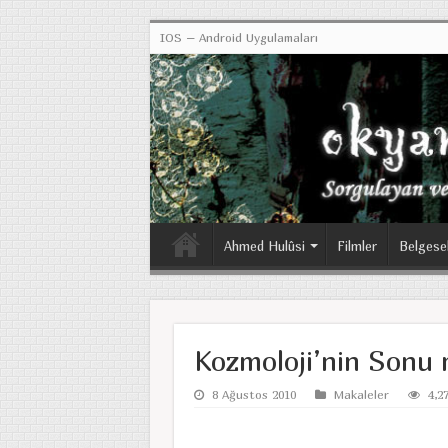
IOS – Android Uygulamaları
Ahmed Hulûsi
Filmler
Belgese
Kozmoloji’nin Sonu
8 Ağustos 2010
Makaleler
4,2