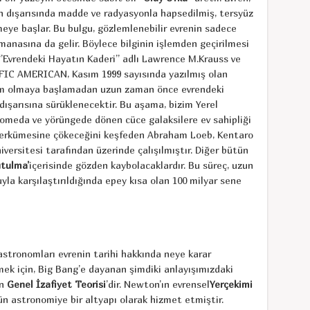
n dışarısında madde ve radyasyonla hapsedilmiş, tersyüz
meye başlar. Bu bulgu, gözlemlenebilir evrenin sadece
 manasına da gelir. Böylece bilginin işlemden geçirilmesi
Evrendeki Hayatın Kaderi’’ adlı Lawrence M.Krauss ve
IC AMERICAN, Kasım 1999 sayısında yazılmış olan
blem olmaya başlamadan uzun zaman önce evrendeki
şarısına sürüklenecektir. Bu aşama, bizim Yerel
omeda ve yörüngede dönen cüce galaksilere ev sahipliği
üperkümesine çökeceğini keşfeden Abraham Loeb, Kentaro
ersitesi tarafından üzerinde çalışılmıştır. Diğer bütün
utulma’
içerisinde gözden kaybolacaklardır. Bu süreç, uzun
la karşılaştırıldığında epey kısa olan 100 milyar sene
tronomları evrenin tarihi hakkında neye karar
ek için, Big Bang’e dayanan şimdiki anlayışımızdaki
ın
Genel İzafiyet Teorisi
’dir. Newton’ın evrensel
Yerçekimi
ün astronomiye bir altyapı olarak hizmet etmiştir.