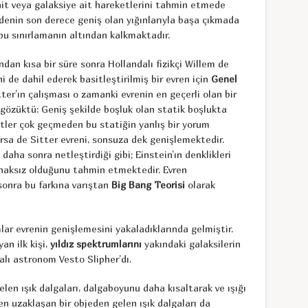
ait veya galaksiye ait hareketlerini tahmin etmede
enin son derece geniş olan yığınlarıyla başa çıkmada
bu sınırlamanın altından kalkmaktadır.
ndan kısa bir süre sonra Hollandalı fizikçi Willem de
ni de dahil ederek basitleştirilmiş bir evren için
Genel
er’ın çalışması o zamanki evrenin en geçerli olan bir
gözüktü: Geniş şekilde boşluk olan statik boşlukta
tler çok geçmeden bu statiğin yanlış bir yorum
lırsa de Sitter evreni, sonsuza dek genişlemektedir.
 daha sonra netleştirdiği gibi; Einstein’ın denklikleri
anaksız olduğunu tahmin etmektedir. Evren
sonra bu farkına varıştan
Big Bang Teorisi
olarak
lar evrenin genişlemesini yakaladıklarında gelmiştir.
an ilk kişi,
yıldız spektrumlarını
yakındaki galaksilerin
alı astronom Vesto Slipher’dı.
elen ışık dalgaları, dalgaboyunu daha kısaltarak ve ışığı
den uzaklaşan bir objeden gelen ışık dalgaları da