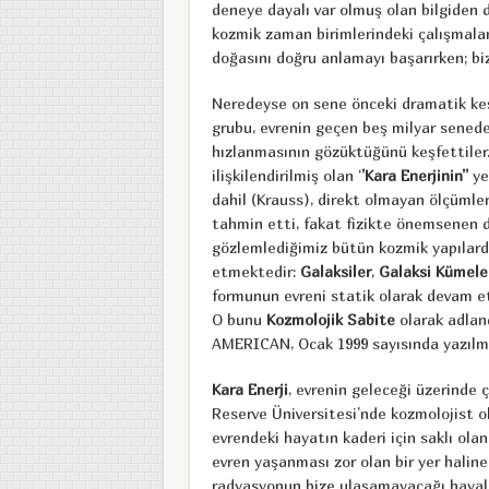
deneye dayalı var olmuş olan bilgiden
kozmik zaman birimlerindeki çalışmalar
doğasını doğru anlamayı başarırken; biz 
Neredeyse on sene önceki dramatik keşif
grubu, evrenin geçen beş milyar senede
hızlanmasının gözüktüğünü keşfettiler
ilişkilendirilmiş olan ‘
’Kara Enerjinin’’
yen
dahil (Krauss), direkt olmayan ölçümle
tahmin etti, fakat fizikte önemsenen d
gözlemlediğimiz bütün kozmik yapılard
etmektedir:
Galaksiler
,
Galaksi Kümele
formunun evreni statik olarak devam ett
O bunu
Kozmolojik Sabite
olarak adlan
AMERICAN, Ocak 1999 sayısında yazılmı
Kara Enerji
, evrenin geleceği üzerinde 
Reserve Üniversitesi’nde kozmolojist o
evrendeki hayatın kaderi için saklı olan 
evren yaşanması zor olan bir yer haline 
radyasyonun bize ulaşamayacağı hayali