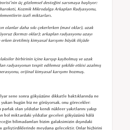
orisi’nin üç gözlemsel desteğini sarsmaya başlıyor:
n hareketi, Kozmik Mikrodalga Arkaplan Radyasyonu,
lementlerin izafi miktarları.
n olanlar daha sıkı çekerlerken (mavi oklar), uzak
rüyoruz (kırmızı oklar); arkaplan radyasyonu uzayı
erken üretilmiş kimyasal karışımı büyük ölçüde
siler birbirinin içine karışıp kaybolmuş ve uzak
an radyasyonun tespit edilemez şekilde etkisi azalmış
jenerasyonu, orijinal kimyasal karışımı bozmuş.
lyar sene sonra gökyüzüne dikkatle baktıklarında ne
yukarı bugün biz ne görüyorsak, onu görecekler:
 parlak olan yıldızlar kendi nükleer yakıtlarını yakıp
an bol miktardaki yıldızlar geceleri gökyüzünü hâlâ
eleceğin bilimadamları bizim galaksimizin dışındaki
ı geliştirdiklerinde meydana gelecektir. Onlar hiçbirini