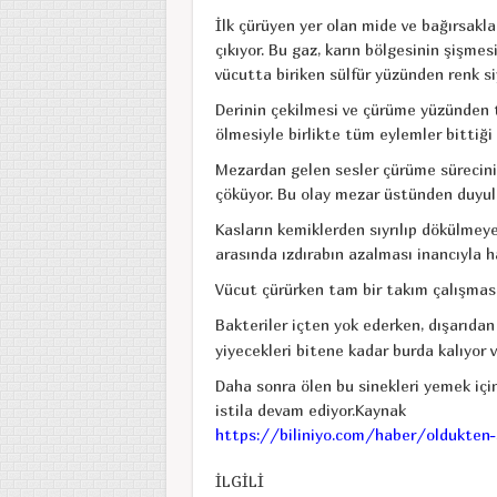
İlk çürüyen yer olan mide ve bağırsaklar
çıkıyor. Bu gaz, karın bölgesinin şişmes
vücutta biriken sülfür yüzünden renk s
Derinin çekilmesi ve çürüme yüzünden tı
ölmesiyle birlikte tüm eylemler bittiği
Mezardan gelen sesler çürüme sürecinin
çöküyor. Bu olay mezar üstünden duyula
Kasların kemiklerden sıyrılıp dökülmeye
arasında ızdırabın azalması inancıyla h
Vücut çürürken tam bir takım çalışması 
Bakteriler içten yok ederken, dışarıdan 
yiyecekleri bitene kadar burda kalıyor 
Daha sonra ölen bu sinekleri yemek içi
istila devam ediyor.Kaynak
https://biliniyo.com/haber/oldukten-
İLGİLİ