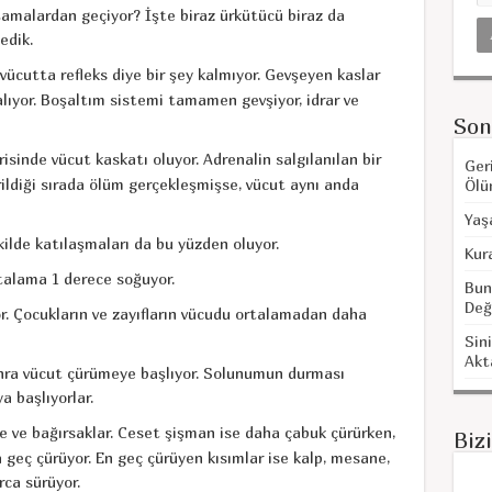
amalardan geçiyor? İşte biraz ürkütücü biraz da
ledik.
 vücutta refleks diye bir şey kalmıyor. Gevşeyen kaslar
kalıyor. Boşaltım sistemi tamamen gevşiyor, idrar ve
Son
sinde vücut kaskatı oluyor. Adrenalin salgılanılan bir
Ger
ildiği sırada ölüm gerçekleşmişse, vücut aynı anda
Ölü
Yaş
kilde katılaşmaları da bu yüzden oluyor.
Kur
talama 1 derece soğuyor.
Bun
Değ
or. Çocukların ve zayıfların vücudu ortalamadan daha
Sini
Akt
ra vücut çürümeye başlıyor. Solunumun durması
a başlıyorlar.
de ve bağırsaklar. Ceset şişman ise daha çabuk çürürken,
Biz
 geç çürüyor. En geç çürüyen kısımlar ise kalp, mesane,
rca sürüyor.