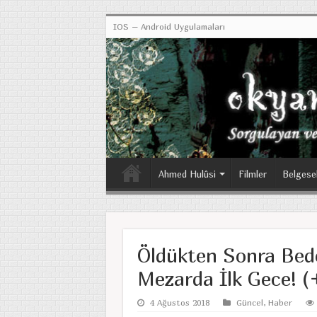
IOS – Android Uygulamaları
Ahmed Hulûsi
Filmler
Belgese
Öldükten Sonra Bed
Mezarda İlk Gece! (
4 Ağustos 2018
Güncel
,
Haber