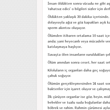
İnsan öldükten sonra vücudu ne gibi aş
‘rahatsız edici’ o bilgileri sizler için der
Öldükten yaklaşık 30 dakika içerisinde,
dolayısıyla ağız ve göz kapakları açık 
sperm akıntısı oluşuyor.
Ölümden itibaren ortalama 10 saat içeri
anda; yani heyecanlı veya mücadele ver
katılaşmaya başlıyor..
Savaşta ölen insanların vuruldukları şe
Ölüm anından sonra ceset, her saat or
Kiloluların iç organları daha geç soğuy
çabuk soğuyor.
Ölümün gerçekleşmesinden 24 saat son
bakteriler için işaret oluyor ve çalışmay
İlk çürüyen organlar ise göz, beyin, mi
bebekler ve tuzlu suda boğulanlar daha
böbrek ve rahim. Rahmin çürümesi ayla