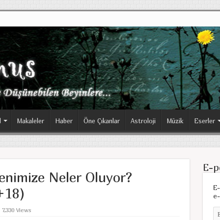
l
Makaleler
Haber
Öne Çıkanlar
Astroloji
Müzik
Eserler
E-p
enimize Neler Oluyor?
E-
+18)
e-
7,330 Views