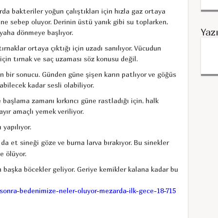
da bakteriler yoğun çalıştıkları için hızla gaz ortaya
ine sebep oluyor. Derinin üstü yanık gibi su toplarken,
Yaz
iyaha dönmeye başlıyor.
rnaklar ortaya çıktığı için uzadı sanılıyor. Vücudun
 için tırnak ve saç uzaması söz konusu değil.
 bir sonucu. Günden güne şişen karın patlıyor ve göğüs
bilecek kadar sesli olabiliyor.
 başlama zamanı kırkıncı güne rastladığı için, halk
ayır amaçlı yemek veriliyor.
yapılıyor.
da et sineği göze ve burna larva bırakıyor. Bu sinekler
ve ölüyor.
n başka böcekler geliyor. Geriye kemikler kalana kadar bu
sonra-bedenimize-neler-oluyor-mezarda-ilk-gece-18-715