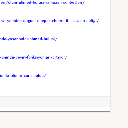
eri/olum-ahmed-hulusi-ramazan-sohbetleri/
e-yeniden-dogum-deepak-chopra-ile-tavsan-deligi/
da-yasananlar-ahmed-hulusi/
ninda-beyin-fonksiyonlari-artiyor/
umla-olume-care-buldu/