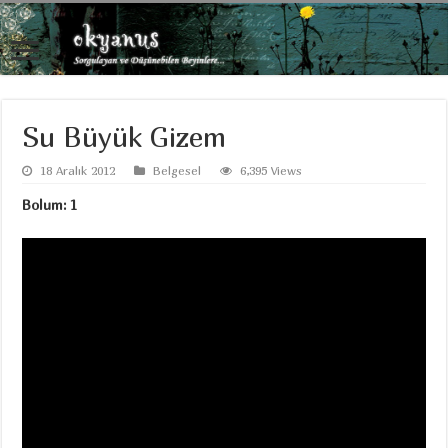
Su Büyük Gizem
18 Aralık 2012
Belgesel
6,395 Views
Bolum: 1