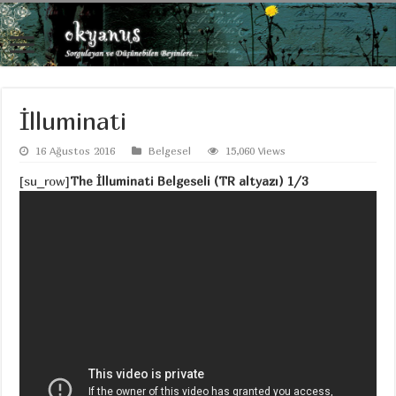
İlluminati
16 Ağustos 2016
Belgesel
15,060 Views
[su_row]
The İlluminati Belgeseli (TR altyazı) 1/3