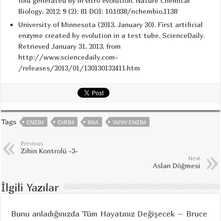
fold generated by in vitro evolution. Nature Chemical
Biology, 2012; 9 (2): 81 DOI: 10.1038/nchembio.1138
University of Minnesota (2013, January 30). First artificial
enzyme created by evolution in a test tube. ScienceDaily.
Retrieved January 31, 2013, from
http://www.sciencedaily.com­
/releases/2013/01/130130132411.htm
Tags
ENZIM
EVRIM
RNA
YAPAY ENZIM
Previous
Zihin Kontrolü -3-
Next
Aslan Döğmesi
İlgili Yazılar
Bunu anladığınızda Tüm Hayatınız Değişecek – Bruce