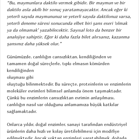
“Bu, maymunlara daktilo vermek gibidir. Bir maymun ve bir
daktilo asla akıllı bir sonuç yaratamayacaktır. Ancak eğer ki
yeterli sayıda maymununuz ve yeterli sayıda daktilonuz varsa,
yeterli deneme süresi sonucunda elbet biri şans eseri ‘olmak
ya da olmamak’ yazabilecektir. Sayısal loto da benzer bir
analojiye sahiptir. Eğer ki daha fazla bilet alırsanız, kazanma
şansınız daha yüksek olur.”
Günümüzde, canlılığın cansızlıktan, kendiliğinden ve
tamamen doğal süreçlerle, tıpkı
elmasın kömürden
kendiliğinden
oluşması gibi
oluştuğu bilinmektedir. Bu süreçte, proteinlerin ve enzimlerin
moleküler evrimleri bilimsel anlamda önem taşımaktadır.
Çünkü bu enzimlerin cansızlıktan evrimin anlaşılması,
canlılığın nasıl var olduğunu anlamamıza büyük katkılar
sağlamaktadır.
Onlarca yıldır, doğal enzimler, sanayi tarafından endüstriyel
ürünlerin daha hızlı ve kolay üretilebilmesi için modifiye
edilmektedir. Ancak yoktan enzimleri yaratabilmek, doğada