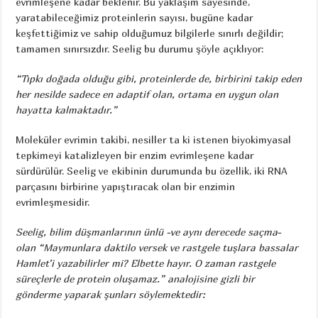
evrimleşene kadar beklenir. Bu yaklaşım sayesinde,
yaratabileceğimiz proteinlerin sayısı, bugüne kadar
keşfettiğimiz ve sahip olduğumuz bilgilerle sınırlı değildir;
tamamen sınırsızdır. Seelig bu durumu şöyle açıklıyor:
“Tıpkı doğada olduğu gibi, proteinlerde de, birbirini takip eden
her nesilde sadece en adaptif olan, ortama en uygun olan
hayatta kalmaktadır.”
Moleküler evrimin takibi, nesiller ta ki istenen biyokimyasal
tepkimeyi katalizleyen bir enzim evrimleşene kadar
sürdürülür. Seelig ve ekibinin durumunda bu özellik, iki RNA
parçasını birbirine yapıştıracak olan bir enzimin
evrimleşmesidir.
Seelig, bilim düşmanlarının ünlü -ve aynı derecede saçma-
olan “Maymunlara daktilo versek ve rastgele tuşlara bassalar
Hamlet’i yazabilirler mi? Elbette hayır. O zaman rastgele
süreçlerle de protein oluşamaz.” analojisine gizli bir
gönderme yaparak şunları söylemektedir: