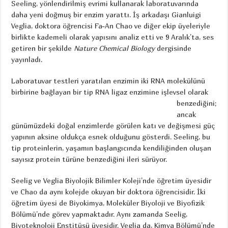
Seeling, yönlendirilmiş evrimi kullanarak laboratuvarında
daha yeni doğmuş bir enzim yarattı. İş arkadaşı Gianluigi
Veglia, doktora öğrencisi Fa-An Chao ve diğer ekip üyeleriyle
birlikte kademeli olarak yapısını analiz etti ve 9 Aralık’ta, ses
getiren bir şekilde
Nature Chemical Biology
dergisinde
yayınladı.
Laboratuvar testleri yaratılan enzimin iki RNA molekülünü
birbirine bağlayan bir tip RNA
ligaz enzimine işlevsel olarak
benzediğini;
ancak
günümüzdeki doğal enzimlerde görülen katı ve değişmesi güç
yapının aksine oldukça esnek olduğunu gösterdi. Seeling, bu
tip proteinlerin, yaşamın başlangıcında kendiliğinden oluşan
sayısız protein türüne benzediğini ileri sürüyor.
Seelig ve Veglia Biyolojik Bilimler Koleji’nde öğretim üyesidir
ve Chao da aynı kolejde okuyan bir doktora öğrencisidir. İki
öğretim üyesi de Biyokimya, Moleküler Biyoloji ve Biyofizik
Bölümü’nde görev yapmaktadır. Aynı zamanda Seelig,
Biyoteknoloji Enstitüsü üyesidir. Veglia da, Kimya Bölümü’nde