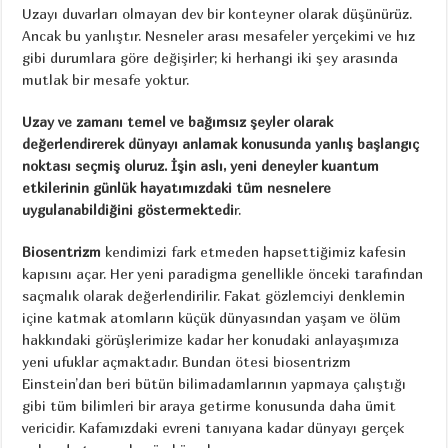
Uzayı duvarları olmayan dev bir konteyner olarak düşünürüz.
Ancak bu yanlıştır. Nesneler arası mesafeler yerçekimi ve hız
gibi durumlara göre değişirler; ki herhangi iki şey arasında
mutlak bir mesafe yoktur.
Uzay ve zamanı temel ve bağımsız şeyler olarak
değerlendirerek dünyayı anlamak konusunda yanlış başlangıç
noktası seçmiş oluruz. İşin aslı, yeni deneyler kuantum
etkilerinin günlük hayatımızdaki tüm nesnelere
uygulanabildiğini göstermektedi
r.
Biosentrizm
kendimizi fark etmeden hapsettiğimiz kafesin
kapısını açar. Her yeni paradigma genellikle önceki tarafından
saçmalık olarak değerlendirilir. Fakat gözlemciyi denklemin
içine katmak atomların küçük dünyasından yaşam ve ölüm
hakkındaki görüşlerimize kadar her konudaki anlayaşımıza
yeni ufuklar açmaktadır. Bundan ötesi biosentrizm
Einstein’dan beri bütün bilimadamlarının yapmaya çalıştığı
gibi tüm bilimleri bir araya getirme konusunda daha ümit
vericidir. Kafamızdaki evreni tanıyana kadar dünyayı gerçek