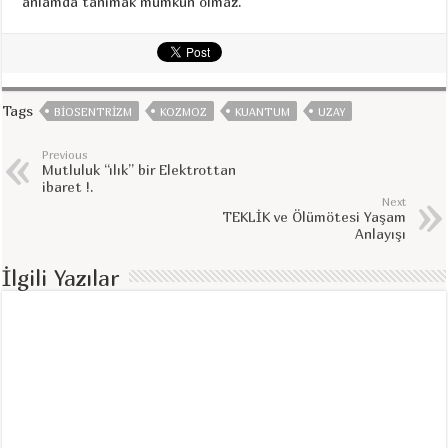
anlamda tanımak mümkün olmaz.
Tags
BIOSENTRIZM
KOZMOZ
KUANTUM
UZAY
Previous
Mutluluk “ılık” bir Elektrottan
ibaret !.
Next
TEKLİK ve Ölümötesi Yaşam
Anlayışı
İlgili Yazılar