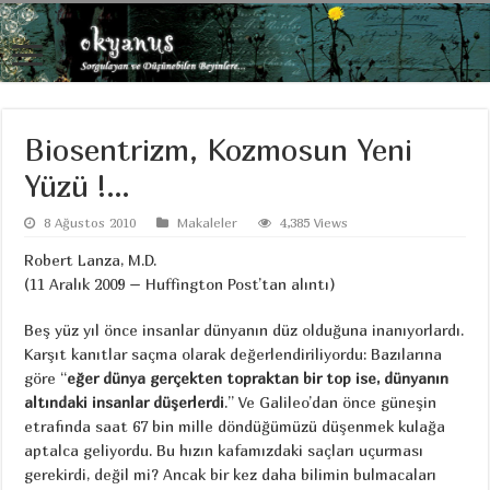
Biosentrizm, Kozmosun Yeni
Yüzü !…
8 Ağustos 2010
Makaleler
4,385 Views
Robert Lanza, M.D.
(11 Aralık 2009 – Huffington Post’tan alıntı)
Beş yüz yıl önce insanlar dünyanın düz olduğuna inanıyorlardı.
Karşıt kanıtlar saçma olarak değerlendiriliyordu: Bazılarına
göre “
eğer dünya gerçekten topraktan bir top ise, dünyanın
altındaki insanlar düşerlerdi
.” Ve Galileo’dan önce güneşin
etrafında saat 67 bin mille döndüğümüzü düşenmek kulağa
aptalca geliyordu. Bu hızın kafamızdaki saçları uçurması
gerekirdi, değil mi? Ancak bir kez daha bilimin bulmacaları