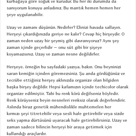
kurbağaya göre soğuk ve kurudur. Bu her iki durumda da
sanıyorum konuyu anladınız. Bu mantık hemen hemen her
şeye uygulanabilir.
Uzay ve zamanı düşünün. Nedirler? Elinizi havada sallayın.
Herşeyi çıkardığınızda geriye ne kalır? Cevap hiç birşeydir. O
zaman neden uzay bir şeymiş gibi davranıyoruz? Aynı şey
zaman içinde geçerlidir – onu süt gibi bir şişeye
koyamazsınız. Uzay ve zaman nesne değildirler.
Herşeye, örneğin bu sayfadaki yazıya, bakın. Onu beyninizi
saran kemiğin içinden göremezsiniz. Şu anda gördüğünüz ve
tecrübe ettiğiniz herşey aklınızda organize olan bilgiden
başka birşey değildir. Hepsi kafamızın içinde techicolor olarak
organize edilmiştir. Tabi bu renk körü değilseniz böyledir.
Renk körüyseniz beyin nesneleri renksiz olarak değerlendirir.
Aslında biraz genetik mühendislikle muhtemelen her
kırmızı şeyi titretebilir veya sesli hale getirebilir veya sizde
seks yapma dürtüsünü uyaracak hale getirebilirsiniz. Uzay ve
zaman sadece bilincin herşeyi bir araya getirmek için
kullandığı araçlardır.