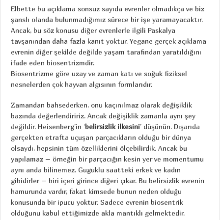
Elbette bu açıklama sonsuz sayıda evrenler olmadıkça ve biz
şanslı olanda bulunmadığımız sürece bir işe yaramayacaktır.
Ancak, bu söz konusu diğer evrenlerle ilgili Paskalya
tavşanından daha fazla kanıt yoktur. Yegane gerçek açıklama
evrenin diğer şekilde değilde yaşam tarafından yaratıldığını
ifade eden biosentrizmdir.
Biosentrizme göre uzay ve zaman katı ve soğuk fiziksel
nesnelerden çok hayvan algısının formlarıdır.
Zamandan bahsederken, onu kaçınılmaz olarak değişiklik
bazında değerlendiririz. Ancak değişiklik zamanla aynı şey
değildir. Heisenberg’in ‘
belirsizlik ilkesini
’ düşünün. Dışarıda
gerçekten etrafta uçuşan parçacıkların olduğu bir dünya
olsaydı, hepsinin tüm özelliklerini ölçebilirdik. Ancak bu
yapılamaz – örneğin bir parçacığın kesin yer ve momentumu
aynı anda bilinemez. Guguklu saatteki erkek ve kadın
gibidirler – biri içeri girince diğeri çıkar. Bu belirsizlik evrenin
hamurunda vardır, fakat kimsede bunun neden olduğu
konusunda bir ipucu yoktur. Sadece evrenin biosentrik
olduğunu kabul ettiğimizde akla mantıklı gelmektedir.