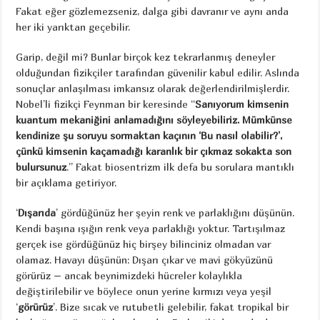
Fakat eğer gözlemezseniz, dalga gibi davranır ve aynı anda
her iki yarıktan geçebilir.
Garip, değil mi? Bunlar birçok kez tekrarlanmış deneyler
olduğundan fizikçiler tarafından güvenilir kabul edilir. Aslında
sonuçlar anlaşılması imkansız olarak değerlendirilmişlerdir.
Nobel’li fizikçi Feynman bir keresinde “
Sanıyorum kimsenin
kuantum mekaniğini anlamadığını söyleyebiliriz. Mümkünse
kendinize şu soruyu sormaktan kaçının ‘Bu nasıl olabilir?’,
çünkü kimsenin kaçamadığı karanlık bir çıkmaz sokakta son
bulursunuz
.” Fakat biosentrizm ilk defa bu sorulara mantıklı
bir açıklama getiriyor.
‘
Dışarıda
’ gördüğünüz her şeyin renk ve parlaklığını düşünün.
Kendi başına ışığın renk veya parlaklığı yoktur. Tartışılmaz
gerçek ise gördüğünüz hiç birşey bilinciniz olmadan var
olamaz. Havayı düşünün: Dışarı çıkar ve mavi gökyüzünü
görürüz – ancak beynimizdeki hücreler kolaylıkla
değiştirilebilir ve böylece onun yerine kırmızı veya yeşil
‘
görürüz
’. Bize sıcak ve rutubetli gelebilir, fakat tropikal bir