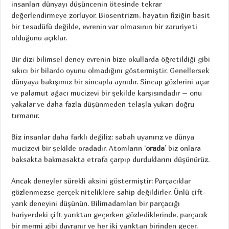
insanları dünyayı düşüncenin ötesinde tekrar
değerlendirmeye zorluyor. Biosentrizm, hayatın fiziğin basit
bir tesadüfü değilde, evrenin var olmasının bir zaruriyeti
olduğunu açıklar.
Bir dizi bilimsel deney evrenin bize okullarda öğretildiği gibi
sıkıcı bir bilardo oyunu olmadığını göstermiştir. Genellersek
dünyaya bakışımız bir sincapla aynıdır. Sincap gözlerini açar
ve palamut ağacı mucizevi bir şekilde karşısındadır – onu
yakalar ve daha fazla düşünmeden telaşla yukarı doğru
tırmanır.
Biz insanlar daha farklı değiliz: sabah uyanırız ve dünya
mucizevi bir şekilde oradadır. Atomların ‘
orada
’ biz onlara
baksakta bakmasakta etrafa çarpıp durduklarını düşünürüz.
Ancak deneyler sürekli aksini göstermiştir: Parçacıklar
gözlenmezse gerçek niteliklere sahip değildirler. Ünlü çift-
yarık deneyini düşünün. Bilimadamları bir parçacığı
bariyerdeki çift yarıktan geçerken gözlediklerinde, parçacık
bir mermi gibi davranır ve her iki yarıktan birinden geçer.