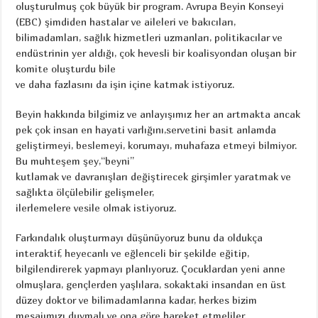
oluşturulmuş çok büyük bir program. Avrupa Beyin Konseyi
(EBC) şimdiden hastalar ve aileleri ve bakıcıları,
bilimadamları, sağlık hizmetleri uzmanları, politikacılar ve
endüstrinin yer aldığı, çok hevesli bir koalisyondan oluşan bir
komite oluşturdu bile
ve daha fazlasını da işin içine katmak istiyoruz.
Beyin hakkında bilgimiz ve anlayışımız her an artmakta ancak
pek çok insan en hayati varlığını,servetini basit anlamda
geliştirmeyi, beslemeyi, korumayı, muhafaza etmeyi bilmiyor.
Bu muhteşem şey,“beyni”
kutlamak ve davranışları değiştirecek girşimler yaratmak ve
sağlıkta ölçülebilir gelişmeler,
ilerlemelere vesile olmak istiyoruz.
Farkındalık oluşturmayı düşünüyoruz bunu da oldukça
interaktif, heyecanlı ve eğlenceli bir şekilde eğitip,
bilgilendirerek yapmayı planlıyoruz. Çocuklardan yeni anne
olmuşlara, gençlerden yaşlılara, sokaktaki insandan en üst
düzey doktor ve bilimadamlarına kadar, herkes bizim
mesajımızı duymalı ve ona göre hareket etmeliler.