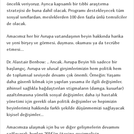
öncelik veriyoruz. Ayrıca kapsamlı bir tıbbi araştırma
stratejisi de buna dahil olacak. Programı destekleyecek tüm
sosyal sınıflardan, mesleklerden 100 den fazla ünlü temsilciler
de olacak.
Amacımız her bir Avrupa vatandaşının beyin hakkında harika
ve yeni birşey ve görmesi, duyması, okuması ya da tecrübe
etmesi…
Dr. Alastair Benbow: .. Ancak, Avrupa Beyin Yılı sadece bir
başlangıç. Avrupa ve ulusal girşimlerimizin hem politik hem
de toplumsal seviyede devamı çok önemli. Örneğin: Yaşamı
daha güvenli kılmak için yapılan yasama ile ilgili değişimler,
zihinsel sağlıkla bağdaştırılan stigmaların (damga, kusurlar)
azaltılmasına yönelik sosyal değişimler, daha iyi hastalık
yönetimi için gerekli olan politik değişimler ve hepimizin
beyinlerimiz hakkında farklı şekilde düşünmemizi sağlayacak
kişisel değişimler…
Amacımıza ulaşmak için bu ve diğer gelişmelerin devamını
sağlayarak, bunları 2014’ün ötesine geçirmeliyiz…