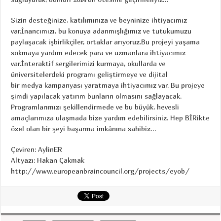
Sizin desteğinize, katılımınıza ve beyninize ihtiyacımız
var.İnancımızı, bu konuya adanmışlığımız ve tutukumuzu
paylaşacak işbirlikçiler, ortaklar arıyoruz.Bu projeyi yaşama
sokmaya yardım edecek para ve uzmanlara ihtiyacımız
var.İnteraktif sergilerimizi kurmaya, okullarda ve
üniversitelerdeki programı geliştirmeye ve dijital
bir medya kampanyası yaratmaya ihtiyacımız var. Bu projeye
şimdi yapılacak yatırım bunların olmasını sağlayacak.
Programlarımızı şekillendirmede ve bu büyük, hevesli
amaçlarımıza ulaşmada bize yardım edebilirsiniz. Hep BİRikte
özel olan bir şeyi başarma imkânına sahibiz…
Çeviren: AylinER
Altyazı: Hakan Çakmak
http://www.europeanbraincouncil.org/projects/eyob/