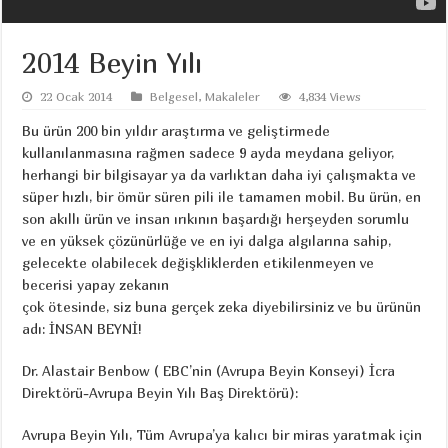
2014 Beyin Yılı
22 Ocak 2014
Belgesel
,
Makaleler
4,834 Views
Bu ürün 200 bin yıldır araştırma ve geliştirmede
kullanılanmasına rağmen sadece 9 ayda meydana geliyor,
herhangi bir bilgisayar ya da varlıktan daha iyi çalışmakta ve
süper hızlı, bir ömür süren pili ile tamamen mobil. Bu ürün, en
son akıllı ürün ve insan ırıkının başardığı herşeyden sorumlu
ve en yüksek çözünürlüğe ve en iyi dalga algılarına sahip,
gelecekte olabilecek değişkliklerden etikilenmeyen ve
becerisi yapay zekanın
çok ötesinde, siz buna gerçek zeka diyebilirsiniz ve bu ürünün
adı: İNSAN BEYNİ!
Dr. Alastair Benbow ( EBC’nin (Avrupa Beyin Konseyi) İcra
Direktörü-Avrupa Beyin Yılı Baş Direktörü):
Avrupa Beyin Yılı, Tüm Avrupa’ya kalıcı bir miras yaratmak için