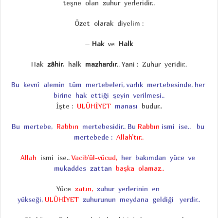
teşne olan zuhur yerleridir..
Özet olarak diyelim :
–
Hak
ve
Halk
Hak
zâhir
, halk
mazhardır
.. Yani : Zuhur yeridir..
Bu kevnî alemin tüm mertebeleri, varlık mertebesinde,
her
birine hak ettiği şeyin verilmesi..
İşte :
ULÛHİYET
manası
budur..
Bu mertebe,
Rabbın
mertebesidir..
Bu
Rabbın
ismi ise..
bu
mertebede :
Allah’tır..
Allah
ismi ise..
Vacib’ül-vücud,
her bakımdan yüce ve
mukaddes zattan
başka olamaz..
Yüce
zatın,
zuhur yerlerinin en
yükseği,
ULÛHİYET
zuhurunun meydana geldiği yerdir..