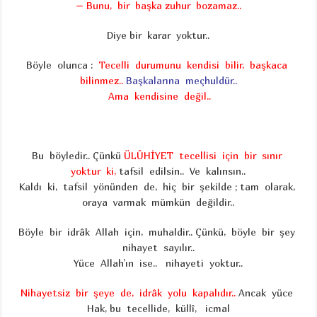
– Bunu, bir başka zuhur bozamaz..
Diye bir karar yoktur..
Böyle olunca :
Tecelli durumunu kendisi bilir, başkaca
bilinmez..
Başkalarına meçhuldür..
Ama kendisine değil..
Bu böyledir.. Çünkü
ÜLÛHİYET tecellisi için bir sınır
yoktur ki,
tafsil edilsin.. Ve kalınsın..
Kaldı ki, tafsil yönünden de, hiç bir şekilde ; tam olarak,
oraya varmak mümkün değildir..
Böyle bir idrâk Allah için, muhaldir.. Çünkü, böyle bir şey
nihayet sayılır..
Yüce Allah’ın ise.. nihayeti yoktur..
Nihayetsiz bir şeye de, idrâk yolu kapalıdır..
Ancak yüce
Hak, bu tecellide, küllî, icmal