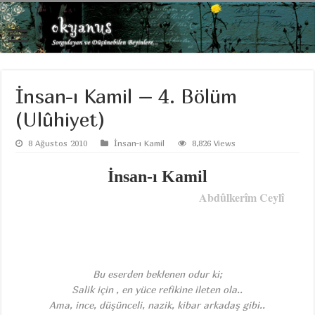
İnsan-ı Kamil – 4. Bölüm
(Ulûhiyet)
8 Ağustos 2010
İnsan-ı Kamil
8,826 Views
İnsan-ı Kamil
Abdûlkerîm Ceylî
Bu eserden beklenen odur ki;
Salik için , en yüce refikine ileten ola..
Ama, ince, düşünceli, nazik, kibar arkadaş gibi..