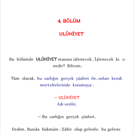
4. BÖLÜM
ULÛHİYET
Bu bölümde
ULÛHİYET
manası izlenecek.. İşlenecek ki, o
nedir? Bilesin..
Tüm olarak,
bu varlığın gerçek yüzleri ile,
onları kendi
mertebelerinde korumaya :
– ULÛHİYET
Adı verilir..
– Bu varlığın gerçek yüzleri..
Dedim.. Bunda hükmüm : Zâhir olup gelenle, bu gelene