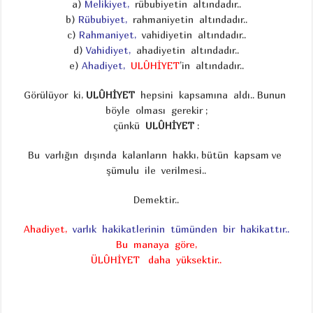
a)
Melikiyet,
rübubiyetin altındadır..
b)
Rübubiyet,
rahmaniyetin altındadır..
c)
Rahmaniyet,
vahidiyetin altındadır..
d)
Vahidiyet,
ahadiyetin altındadır..
e)
Ahadiyet,
ULÛHİYET
’in altındadır..
Görülüyor ki,
ULÛHİYET
hepsini kapsamına aldı.. Bunun
böyle olması gerekir ;
çünkü
ULÛHİYET
:
Bu varlığın dışında kalanların hakkı, bütün kapsam ve
şümulu ile verilmesi..
Demektir..
Ahadiyet,
varlık hakikatlerinin tümünden bir hakikattır..
Bu manaya göre,
ÜLÛHİYET daha yüksektir..