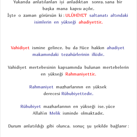
Yukarıda anlatılanları iyi anladıktan sonra, sana bir
başka mana kapısı açılır..
İşte o zaman görürsün ki :
ULÛHİYET
saltanatı altındaki
isimlerin en yükseği
ahadiyettir..
Vahidiyet
ismine gelince, bu da :Yüce hakkın
ahadiyet
makamındaki tezahürlerinin ilkidir..
Vahidiyet mertebesinin kapsamında bulunan mertebelerin
en yükseği
Rahmaniyettir..
Rahmaniyet
mazharlarının en yüksek
derecesi
Rübubiyettedir..
Rübubiyet
mazharlarının en yükseği ise, yüce
Allah’ın
Melik
isminde olmaktadır..
Durum anlatıldığı gibi olunca, sonuç şu şekilde bağlanır :