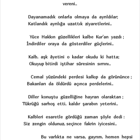
vereni..
Dayanamadık onlarla olmaya da ayrıldılar;
Katlandık ayrılığa uzattık ziyaretlerini..
Yüce Hakkın güzellikleri kalbe Kur’an yazdı ;
İndirdiler oraya da gösterdiler güçlerini..
Kalb, aşk âyetini o kadar okudu ki hatta;
Okuyup bitirdi iştihar sûresinin sırrını..
Cemal yüzündeki perdesi kalkıp da görününce ;
Bakanları da öldürdü açınca perdelerini..
Diller konuştu güzelliğine hayran olaraktan ;
Tükrüğü sarhoş etti, kaldır şarabın yeterini..
Kalbleri esaretle gördüğü zaman şöyle dedi :
Siz zengin oldunuz, seçince fakrin iyicesini..
Bu varlıkta ne varsa, gayrım, hemen hepsi