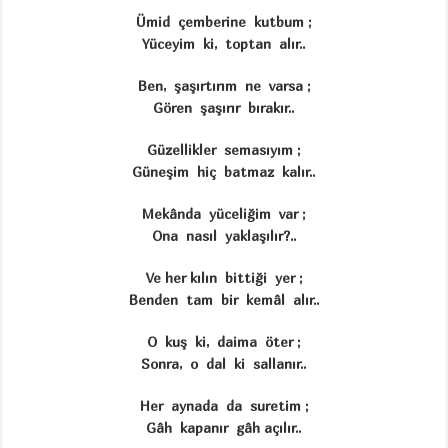
Ümid çemberine kutbum ;
Yüceyim ki, toptan alır..
Ben, şaşırtırım ne varsa ;
Gören şaşırır bırakır..
Güzellikler semasıyım ;
Güneşim hiç batmaz kalır..
Mekânda yüceliğim var ;
Ona nasıl yaklaşılır?..
Ve her kılın bittiği yer ;
Benden tam bir kemâl alır..
O kuş ki, daima öter ;
Sonra, o dal ki sallanır..
Her aynada da suretim ;
Gâh kapanır gâh açılır..