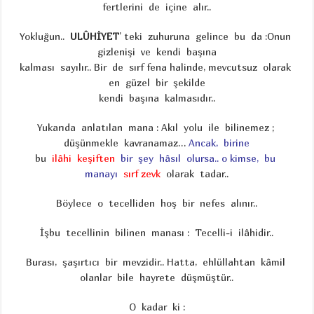
fertlerini de içine alır..
Yokluğun..
ULÛHİYET
’ teki zuhuruna gelince bu da :Onun
gizlenişi ve kendi başına
kalması sayılır.. Bir de sırf fena halinde, mevcutsuz olarak
en güzel bir şekilde
kendi başına kalmasıdır..
Yukarıda anlatılan mana : Akıl yolu ile bilinemez ;
düşünmekle kavranamaz…
Ancak, birine
bu
ilâhi keşiften
bir şey hâsıl olursa..
o kimse, bu
manayı
sırf zevk
olarak tadar..
Böylece o tecelliden hoş bir nefes alınır..
İşbu tecellinin bilinen manası : Tecelli-i ilâhidir..
Burası, şaşırtıcı bir mevzidir.. Hatta, ehlüllahtan kâmil
olanlar bile hayrete düşmüştür..
O kadar ki :