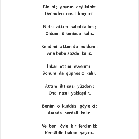
Siz hiç gayrım değilsiniz;
Özümden nasıl kaçılır?..
Nefsi attım sabahladım ;
Oldum, ülkenizde kalır..
Kendimi attım da buldum ;
Ana baba sözde kalır..
İnkâr ettim evvelimi ;
Sonum da şüphesiz kalır..
Attım ihtisası yüzden ;
Ona nasıl yaklaşılır..
Benim o kuddûs, şöyle ki ;
Amada perdeli kalır..
Ve ben, öyle bir ferdim ki;
Kemâldir bakan şaşırır..