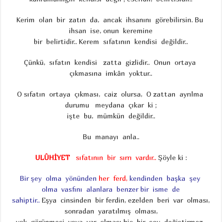
Kerim olan bir zatın da, ancak ihsanını görebilirsin. Bu
ihsan ise, onun keremine
bir belirtidir.. Kerem sıfatının kendisi değildir..
Çünkü, sıfatın kendisi zatta gizlidir.. Onun ortaya
çıkmasına imkân yoktur..
O sıfatın ortaya çıkması, caiz olursa, O zattan ayrılma
durumu meydana çıkar ki ;
işte bu, mümkün değildir..
Bu manayı anla..
ULÛHİYET
sıfatının bir sırrı vardır..
Şöyle ki :
Bir şey olma yönünden
her ferd,
kendinden başka şey
olma vasfını alanlara benzer bir isme de
sahiptir..
Eşya cinsinden bir ferdin, ezelden beri var olması,
sonradan yaratılmış olması,
yok görünmesi veya var olması hiç bir şey değiştirmez..