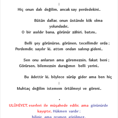
;
Hiç onun dalı değilim, ancak say perdedekini..
Bütün dallar, onun üstünde kök olma
yolundadır..
O bir asıldır bana, görünür zâhiri, batını..
Belli şey görünürse, görünen, tecellimdir orda ;
Perdemdir, sayılır ki, attım ondan salınıp gideni..
Sen onu anlarsın ama göremezsin, fakat beni ;
Görürsen, bilemezsin durağımın belli yerini..
Bu âdettir ki, böylece sürüp gider ama ben hiç
;
Muhtaç değilim istemem örtülmeyi ve göreni..
•
ULÛHİYET, eserleri ile müşahede edilir, ama
görünürde
kayıptır..
Hükmen vardır ;
bilinir, ama resmen görülmez..