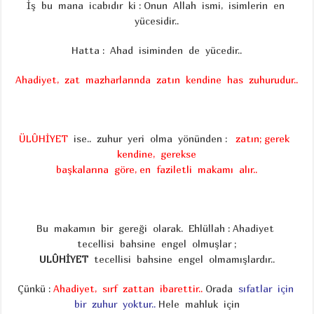
İş bu mana icabıdır ki : Onun Allah ismi, isimlerin en
yücesidir..
Hatta : Ahad isiminden de yücedir..
Ahadiyet, zat mazharlarında zatın kendine has zuhurudur..
ÜLÛHİYET
ise.. zuhur yeri olma yönünden :
zatın; gerek
kendine, gerekse
başkalarına göre,
en faziletli makamı alır..
Bu makamın bir gereği olarak. Ehlüllah : Ahadiyet
tecellisi bahsine engel olmuşlar ;
ULÛHİYET
tecellisi bahsine engel olmamışlardır..
Çünkü :
Ahadiyet, sırf zattan ibarettir..
Orada
sıfatlar için
bir zuhur yoktur..
Hele mahluk için