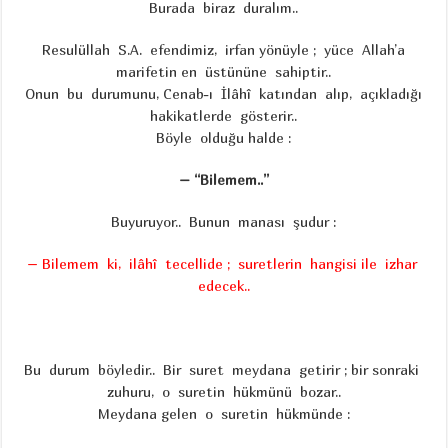
Burada biraz duralım..
Resulüllah S.A. efendimiz, irfan yönüyle ; yüce Allah’a
marifetin en üstününe sahiptir..
Onun bu durumunu, Cenab-ı İlâhî katından alıp, açıkladığı
hakikatlerde gösterir..
Böyle olduğu halde :
– “Bilemem..”
Buyuruyor.. Bunun manası şudur :
– Bilemem ki, ilâhî tecellide ; suretlerin hangisi ile izhar
edecek..
Bu durum böyledir.. Bir suret meydana getirir ; bir sonraki
zuhuru, o suretin hükmünü bozar..
Meydana gelen o suretin hükmünde :