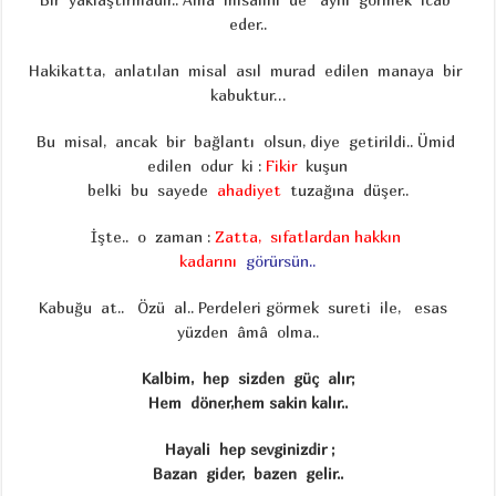
eder..
Hakikatta, anlatılan misal asıl murad edilen manaya bir
kabuktur…
Bu misal, ancak bir bağlantı olsun, diye getirildi.. Ümid
edilen odur ki :
Fikir
kuşun
belki bu sayede
ahadiyet
tuzağına düşer..
İşte.. o zaman :
Zatta, sıfatlardan hakkın
kadarını
görürsün..
Kabuğu at.. Özü al.. Perdeleri görmek sureti ile, esas
yüzden âmâ olma..
Kalbim, hep sizden güç alır;
Hem döner,hem sakin kalır..
Hayali hep sevginizdir ;
Bazan gider, bazen gelir..