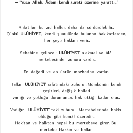
– “Yüce Allah, Âdemi kendi sureti üzerine yarattı..”
Anlatılan bu zıd haller, daha da sürdürülebilir..
Çünkü,
ULÛHİYET
, kendi şumulünde bulunan hakikatlerden,
her şeye hakkını verir..
Sebebine gelince :
ULÛHİYET
‘in ekmel ve âlâ
mertebesinde zuhuru vardır..
En değerli ve en üstün mazharları vardır..
Halkın
ULÛHİYET
sıfatındaki zuhuru : Mümkünün kendi
çeşitleri, değişik halleri
varlığı ve yokluğu durumunca, hak ettiği kadar olur..
Varlığın
ULÛHİYET
’ teki zuhuru : Mertebelerinde hakkı
olduğu gibi kemâl üzeredir..
Hak’tan ve halktan hepsi bu mertebeye girer.. Bu
mertebe Hakkın ve halkın