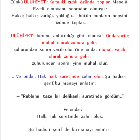
Çünkü
ULÛHİYET :
Karşılıklı zıddı özünde toplar..
Meselâ ;
Evveli olmayanı, sonradan olmuşu :
Hakkı; halkı ; varlığı, yokluğu.. bütün bunların hepsini
özünde toplar..
ULÛHİYET
durumu anlatıldığı gibi olunca :
Onda,
vacib;
muhal olarak zuhura gelir,
zuhurundan sonra vacib olur..Yine onda,
muhal; vacib
olarak zuhura gelir ;
zuhurundan sonra, yine muhal olur..
.. Ve onda ; Hak
halk suretinde
zahir
olur..
Şu hadis-i
şerif, bu manayı anlatır :
– “Rabbımı, taze bir delikanlı suretinde gördüm..”
.. Ve onda :
Halk, Hak suretinde zâhir olur..
Şu hadis-i şerif de bu manayı anlatır :