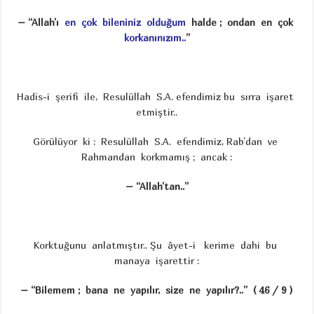
–
“Allah’ı
en çok bileniniz olduğum
halde ; ondan en çok
korkanınızım..
”
Hadis-i şerifi ile, Resulüllah S.A. efendimiz bu sırra işaret
etmiştir..
Görülüyor ki : Resulüllah S.A. efendimiz, Rab’dan ve
Rahmandan korkmamış ; ancak :
– “Allah’tan..”
Korktuğunu anlatmıştır.. Şu âyet-i kerime dahi bu
manaya işarettir :
– “Bilemem ; bana ne yapılır, size ne yapılır?..” ( 46 / 9 )