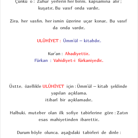
Çünkü o : Zuhur yerlerin her birini, kapsamına alır ;
kuşatır.. Bu vasıf onda vardır..
Zira, her vasfın, her ismin üzerine uçar konar.. Bu vasıf
da onda vardır..
ULÛHİYET :
Ümm’ül – kitabdır..
Kur’an :
Ahadiyettir..
Fürkan :
Vahidiyet-i fürkaniyedir..
Üstte, özellikle
ULÛHİYET
için : Ümm’ül – kitab şeklinde
yapılan açıklama,
itibarî bir açıklamadır..
Halbuki, muteber olan ilk sofiye tabirlerine göre : Zatın
esas mahiyetinden ibarettir..
Durum böyle olunca, aşağıdaki tabirleri de dinle :