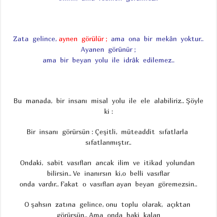
Zata gelince,
aynen görülür ;
ama ona bir mekân yoktur..
Ayanen görünür ;
ama bir beyan yolu ile idrâk edilemez..
Bu manada, bir insanı misal yolu ile ele alabiliriz.. Şöyle
ki :
Bir insanı görürsün : Çeşitli, müteaddit sıfatlarla
sıfatlanmıştır..
Ondaki, sabit vasıfları ancak ilim ve itikad yolundan
bilirsin.. Ve inanırsın ki,o belli vasıflar
onda vardır.. Fakat o vasıfları ayan beyan göremezsin..
O şahsın zatına gelince, onu toplu olarak, açıktan
görürsün.. Ama onda baki kalan