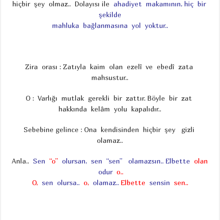
hiçbir şey olmaz.. Dolayısı ile
ahadiyet makamının,
hiç bir
şekilde
mahluka bağlanmasına yol yoktur..
Zira orası : Zatıyla kaim olan ezelî ve ebedî zata
mahsustur..
O : Varlığı mutlak gerekli bir zattır. Böyle bir zat
hakkında kelâm yolu kapalıdır..
Sebebine gelince : Ona kendisinden hiçbir şey gizli
olamaz..
Anla..
Sen
“o”
olursan,
sen “sen” olamazsın..
Elbette
olan
odur
o..
O,
sen olursa..
o,
olamaz..
Elbette
sensin
sen..