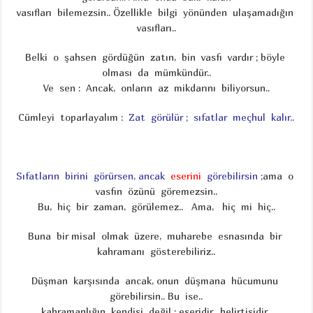
vasıfları bilemezsin.. Özellikle bilgi yönünden ulaşamadığın
vasıfları..
Belki o şahsen gördüğün zatın, bin vasfı vardır ; böyle
olması da mümkündür..
Ve sen : Ancak, onların az mikdarını biliyorsun..
Cümleyi toparlayalım :
Zat görülür ; sıfatlar meçhul kalır..
Sıfatların birini görürsen, ancak
eserini
görebilirsin ;
ama o
vasfın özünü göremezsin..
Bu, hiç bir zaman, görülemez.. Ama, hiç mi hiç..
Buna bir misal olmak üzere, muharebe esnasında bir
kahramanı gösterebiliriz..
Düşman karşısında ancak, onun düşmana hücumunu
görebilirsin.. Bu ise..
kahramanlığın kendisi değil ; eseridir, belirtisidir..