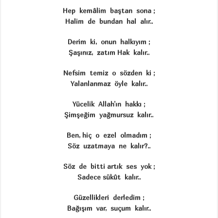
Hep kemâlim baştan sona ;
Halim de bundan hal alır..
Derim ki, onun halkıyım ;
Şaşınız, zatım Hak kalır..
Nefsim temiz o sözden ki ;
Yalanlanmaz öyle kalır..
Yücelik Allah’ın hakkı ;
Şimşeğim yağmursuz kalır..
Ben, hiç o ezel olmadım ;
Söz uzatmaya ne kalır?..
Söz de bitti artık ses yok ;
Sadece sükût kalır..
Güzellikleri derledim ;
Bağışım var, suçum kalır..