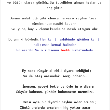
ve bütün olarak görülür.. Bu tecelliden alınan hazlar da
değişiktir..
Durum anlatıldığı gibi olunca, herkes o yayılan tecelli
cümlesinden nasibi kadarını
ve yüce, büyük olanın kendisine nasib ettiğini alır..
Durum ki böyledir..
Her kemâl sahibinde görülen kemâl
hali ;
esas kemâl halinden
bir eserdir..
Ve o kimsenin
haddi
nisbetindedir..
Ey saba rüzgârı al ehl-i diyara tebliğini ;
Su ile ateş arasındaki sevgi haberini..
İnersen, geceyi bekle de öyle in o diyara ;
Güçsüz kalırsan, gündüz bulamazsın menzilini..
Orası öyle bir diyardır ceylân avlar arslanı ;
Çünkü oralarda arsalanın hiç yoktur zarar