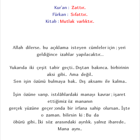
Kur’an :
Zattır..
Fürkan :
Sıfattır..
Kitab :
Mutlak varlıktır..
Allah dilerse, bu açıklama isteyen cümleler için ; yeri
geldiğince izahlar yapılacaktır…
Yukarıda iki çeşit tabir geçti.. Dıştan bakınca, birbirinin
aksi gibi.. Ama değil..
Sen işin özünü bulmaya bak.. Dış aksamı ile kalma..
İşin özüne varıp, istılâhlardaki manayı kavrar ; işaret
ettiğimiz öz mananın
gerçek yüzüne geçer ;onda bir irfana sahip olursan.. İşte
o zaman, bilirsin ki : Bu da
öbürü gibi.. İki söz arasındaki ayrılık, yalnız ibarede..
Mana aynı..