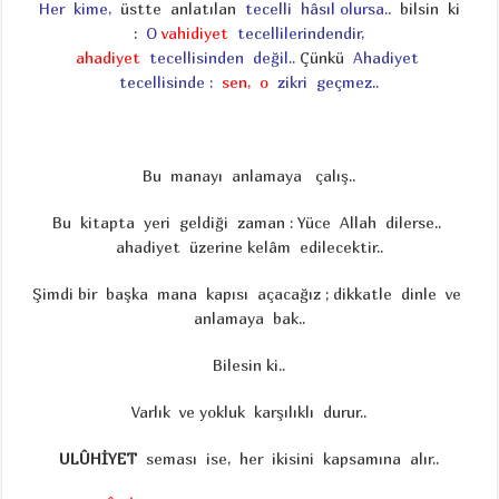
Her kime,
üstte anlatılan
tecelli hâsıl olursa..
bilsin ki
:
O
vahidiyet
tecellilerindendir,
ahadiyet
tecellisinden değil..
Çünkü
Ahadiyet
tecellisinde :
sen, o
zikri geçmez..
Bu manayı anlamaya çalış..
Bu kitapta yeri geldiği zaman : Yüce Allah dilerse..
ahadiyet üzerine kelâm edilecektir..
Şimdi bir başka mana kapısı açacağız ; dikkatle dinle ve
anlamaya bak..
Bilesin ki..
Varlık ve yokluk karşılıklı durur..
ULÛHİYET
seması ise, her ikisini kapsamına alır..