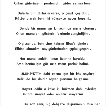
Onları giderirsem, perdemdir ; gider sanma beni..
Onlarla bir ittifakım varsa, o çeşit çeşittir ;
Rütbe olarak benimki yüksekte geçer hepsini..
Bende bir mana var ki, açılınca mana olurum ;
Onun manaları, gösterir fakrimde zenginliğini..
O gitse de, ben yine kalırım libas’ı içinde ;
Elbise almadım, say günlerimden çıplak geçeni..
Her mana terkibi onun üzerine kuruldu ;
Ama benim için gör aziz zatın parlak halini..
ÜLÛHİYETİM dahi zatım için bir kök sayılır ;
Belki de bir daldır söyler şiarımın belgesini..
Hayret edilir o köke ki, hükmen dahi öyledir;
Dallara sirayet eder anlatır sirayetini..
Bu söz seni, hiç dehşete düşürmesin, zira ben