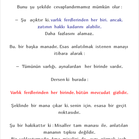
Bunu şu şekilde cevaplandırmamız mümkün olur :
– Şu açıktır ki,
varlık ferdlerinden
her biri,
ancak,
zatının hakkı kadarını alabilir..
Daha fazlasını alamaz..
Bu, bir başka manadır.. Esas anlatılmak istenen manayı
itibara alarak :
– Tümünün varlığı, aynalardan her birinde vardır..
Dersen ki burada :
Varlık ferdlerinden her birinde, bütün mevcudat gizlidir..
Şeklinde bir mana çıkar ki, senin için, esasa bir geçit
noktasıdır..
Şu bir hakikattır ki : Misaller tam manası ile, anlatılan
mananın tıpkısı değildir..
Bir yaklaştırmadır.. Ama misalini de aynı görmek icab