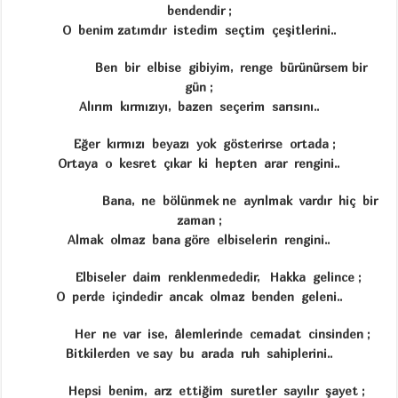
bendendir ;
O benim zatımdır istedim seçtim çeşitlerini..
Ben bir elbise gibiyim, renge bürünürsem bir
gün ;
Alırım kırmızıyı, bazen seçerim sarısını..
Eğer kırmızı beyazı yok gösterirse ortada ;
Ortaya o kesret çıkar ki hepten arar rengini..
Bana, ne bölünmek ne ayrılmak vardır hiç bir
zaman ;
Almak olmaz bana göre elbiselerin rengini..
Elbiseler daim renklenmededir, Hakka gelince ;
O perde içindedir ancak olmaz benden geleni..
Her ne var ise, âlemlerinde cemadat cinsinden ;
Bitkilerden ve say bu arada ruh sahiplerini..
Hepsi benim, arz ettiğim suretler sayılır şayet ;