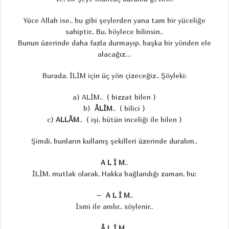
Yüce Allah ise.. bu gibi şeylerden yana tam bir yüceliğe
sahiptir.. Bu, böylece bilinsin..
Bunun üzerinde daha fazla durmayıp, başka bir yönden ele
alacağız…
Burada, İLİM için üç yön çizeceğiz.. Şöyleki:
a) ALİM.. ( bizzat bilen )
b)
ÂLİM
.. ( bilici )
c)
ALLÂM
.. ( işi, bütün inceliği ile bilen )
Şimdi, bunların kullanış şekilleri üzerinde duralım..
A L İ M
..
İLİM, mutlak olarak, Hakka bağlandığı zaman, bu:
–
A L İ M
..
İsmi ile anılır.. söylenir..
Â L İ M
..