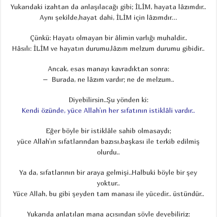
Yukarıdaki izahtan da anlaşılacağı gibi; İLİM, hayata lâzımdır..
Aynı şekilde,hayat dahi, İLİM için lâzımdır…
Çünkü: Hayatı olmayan bir âlimin varlığı muhaldir..
Hâsılı: İLİM ve hayatın durumu,lâzım melzum durumu gibidir..
Ancak, esas manayı kavradıktan sonra:
– Burada, ne lâzım vardır; ne de melzum..
Diyebilirsin..Şu yönden ki:
Kendi özünde, yüce Allah’ın her sıfatının istiklâli vardır..
Eğer böyle bir istiklâle sahib olmasaydı;
yüce Allah’ın sıfatlarından bazısı,başkası ile terkib edilmiş
olurdu..
Ya da, sıfatlarının bir araya gelmişi..Halbuki böyle bir şey
yoktur..
Yüce Allah, bu gibi şeyden tam manası ile yücedir.. üstündür..
Yukarıda anlatılan mana açısından şöyle deyebiliriz: