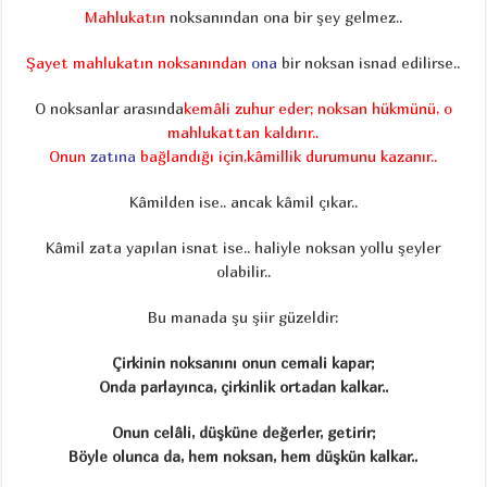
Mahlukatın
noksanından ona bir şey gelmez..
Şayet mahlukatın noksanından
ona
bir noksan isnad edilirse..
O noksanlar arasında
kemâli zuhur eder; noksan hükmünü, o
mahlukattan kaldırır..
Onun
zatına
bağlandığı için,
kâmillik durumunu kazanır..
Kâmilden ise.. ancak kâmil çıkar..
Kâmil zata yapılan isnat ise.. haliyle noksan yollu şeyler
olabilir..
Bu manada şu şiir güzeldir:
Çirkinin noksanını onun cemali kapar;
Onda parlayınca, çirkinlik ortadan kalkar..
Onun celâli, düşküne değerler, getirir;
Böyle olunca da, hem noksan, hem düşkün kalkar..