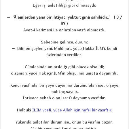
Eğer iş, anlatıldığı gibi olmasaydı:
– “Âlemlerden yana bir ihtiyacı yoktur; gınâ sahibidir..” ( 3 /
97 )
Âyet-i kerimesi ile anlatılan vasfı alamazdı..
Sebebine gelince, durum:
– Bilinen şeyler, yani: Malûmat, yüce Hakka İLM’i, kendi
özlerinden verdiler..
Cümlesinde anlatıldığı gibi olacak olsa idi;
o zaman, yüce Hak içinİLM’in oluşu, malûmata dayanırdı..
Kendi vasfında, bir şeye dayanma durumu olan ise.. o şeye
muhtaç sayılır..
İhtiyaca sebeb olan ise: O dayanma vasfıdır..
Halbuki
İLİM vasfı,
yüce Allah için nefsî bir vasıftır.
Yukarıda anlatılan durum ise.. onun bu vasfını bozar..
Ve, bir şeye muhtaç duruma getirir..