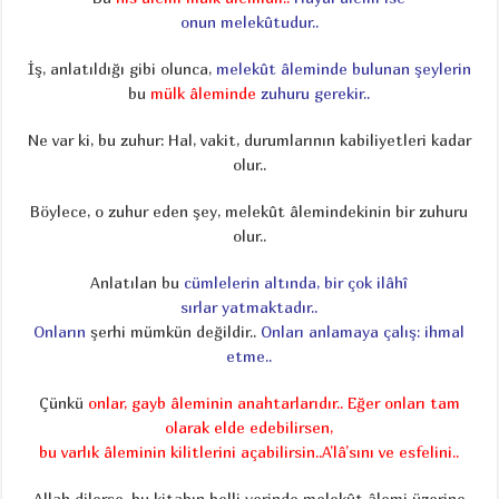
onun melekûtudur..
İş, anlatıldığı gibi olunca,
melekût âleminde bulunan şeylerin
bu
mülk âleminde
zuhuru gerekir..
Ne var ki, bu zuhur: Hal, vakit, durumlarının kabiliyetleri kadar
olur..
Böylece, o zuhur eden şey, melekût âlemindekinin bir zuhuru
olur..
Anlatılan bu
cümlelerin altında, bir çok ilâhî
sırlar yatmaktadır..
Onların
şerhi mümkün değildir..
Onları anlamaya çalış: ihmal
etme..
Çünkü
onlar, gayb âleminin anahtarlarıdır..
Eğer onları tam
olarak elde edebilirsen,
bu varlık âleminin kilitlerini açabilirsin..
A’lâ’sını ve esfelini..
Allah dilerse, bu kitabın belli yerinde melekût âlemi üzerine