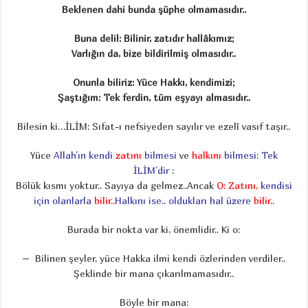
Beklenen dahi bunda şüphe olmamasıdır..
Buna delil: Bilinir, zatıdır hallâkımız;
Varlığın da, bize bildirilmiş olmasıdır..
Onunla biliriz: Yüce Hakkı, kendimizi;
Şaştığım: Tek ferdin, tüm eşyayı almasıdır..
Bilesin ki…İLİM: Sıfat-ı nefsiyeden sayılır ve ezelî vasıf taşır..
Yüce
Allah’ın kendi
zatını
bilmesi
ve
halkını
bilmesi:
Tek
İLİM’dir :
Bölük kısmı yoktur.. Sayıya da gelmez..Ancak
O: Zatını,
kendisi
için olanlarla
bilir..
Halkını ise.. oldukları hal üzere
bilir..
Burada bir nokta var ki, önemlidir.. Ki o:
– Bilinen şeyler, yüce Hakka ilmi kendi özlerinden verdiler..
Şeklinde bir mana çıkarılmamasıdır..
Böyle bir mana: