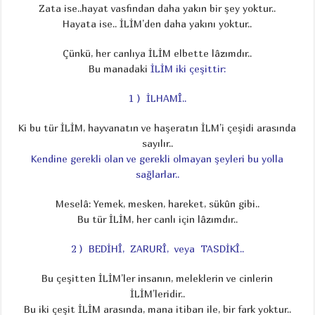
Zata ise..hayat vasfından daha yakın bir şey yoktur..
Hayata ise.. İLİM’den daha yakını yoktur..
Çünkü, her canlıya İLİM elbette lâzımdır..
Bu manadaki
İLİM iki çeşittir:
1 ) İLHAMÎ..
Ki bu tür İLİM, hayvanatın ve haşeratın İLM’i çeşidi arasında
sayılır..
Kendine gerekli olan ve gerekli olmayan şeyleri bu yolla
sağlarlar..
Meselâ: Yemek, mesken, hareket, sükûn gibi..
Bu tür İLİM, her canlı için lâzımdır..
2 ) BEDİHÎ, ZARURÎ, veya TASDİKÎ..
Bu çeşitten İLİM’ler insanın, meleklerin ve cinlerin
İLİM’leridir..
Bu iki çeşit İLİM arasında, mana itibarı ile, bir fark yoktur..