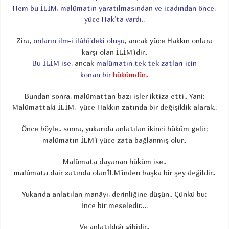
Hem bu İLİM, malûmatın yaratılmasından ve icadından önce,
yüce Hak’ta vardı..
Zira,
onların ilm-i ilâhî’deki oluşu,
ancak yüce Hakkın onlara
karşı olan İLİM’idir..
Bu İLİM ise,
ancak
malûmatın tek tek zatları için
konan bir
hükümdür..
Bundan sonra, malûmattan bazı işler iktiza etti.. Yani:
Malûmattaki İLİM, yüce Hakkın zatında bir değişiklik alarak..
Önce böyle.. sonra, yukarıda anlatılan ikinci hüküm gelir;
malûmatın İLM’i yüce zata bağlanmış olur..
Malûmata dayanan hüküm ise..
malûmata dair zatında olanİLM’inden başka bir şey değildir..
Yukarıda anlatılan manâyı, derinliğine düşün.. Çünkü bu:
İnce bir meseledir….
Ve anlatıldığı gibidir..