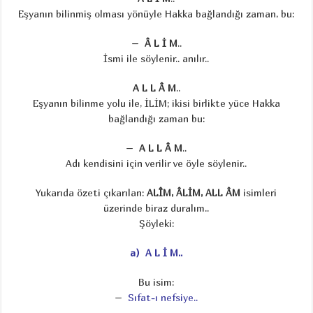
Eşyanın bilinmiş olması yönüyle Hakka bağlandığı zaman, bu:
–
Â L İ M
..
İsmi ile söylenir.. anılır..
A L L
Â
M
..
Eşyanın bilinme yolu ile, İLİM; ikisi birlikte yüce Hakka
bağlandığı zaman bu:
–
A L L
Â
M
..
Adı kendisini için verilir ve öyle söylenir..
Yukarıda özeti çıkarılan:
ALÎM, ÂLİM, ALL
Â
M
isimleri
üzerinde biraz duralım..
Şöyleki:
a)
A L İ M..
Bu isim:
–
Sıfat-ı nefsiye..