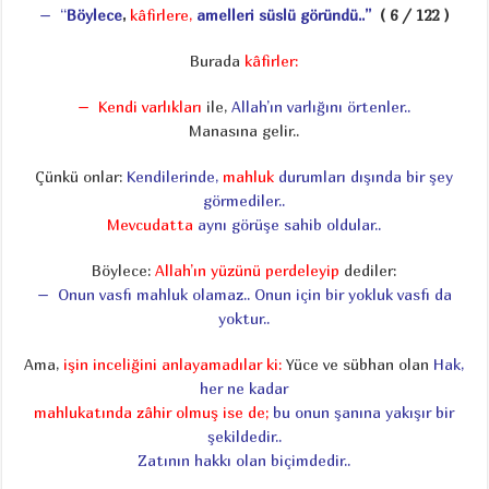
– “
Böylece
,
kâfirlere,
amelleri süslü göründü
..”
( 6 / 122 )
Burada
kâfirler:
– Kendi varlıkları
ile,
Allah’ın varlığını örtenler..
Manasına gelir..
Çünkü onlar:
Kendilerinde,
mahluk
durumları
dışında bir şey
görmediler..
Mevcudatta
aynı görüşe sahib oldular..
Böylece:
Allah’ın yüzünü perdeleyip
dediler:
– Onun vasfı mahluk olamaz.. Onun için bir yokluk vasfı da
yoktur..
Ama,
işin inceliğini anlayamadılar ki:
Yüce ve sübhan olan
Hak,
her ne kadar
mahlukatında zâhir olmuş ise de;
bu onun şanına yakışır bir
şekildedir..
Zatının hakkı olan biçimdedir..