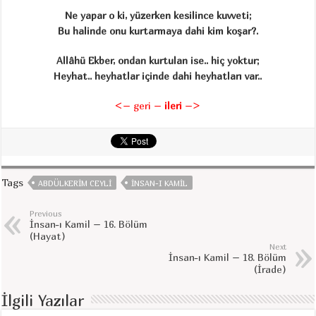
Ne yapar o ki, yüzerken kesilince kuvveti;
Bu halinde onu kurtarmaya dahi kim koşar?.
Allâhü Ekber, ondan kurtulan ise.. hiç yoktur;
Heyhat.. heyhatlar içinde dahi heyhatları var..
<– geri
–
ileri
–>
Tags
ABDÜLKERIM CEYLI
INSAN-I KAMIL
Previous
İnsan-ı Kamil – 16. Bölüm
(Hayat)
Next
İnsan-ı Kamil – 18. Bölüm
(İrade)
İlgili Yazılar