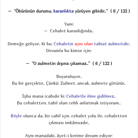
– “Öbürünün durumu,
karanlıkta
yürüyen gibidir..” ( 6 / 122 )
Yani:
– Cehalet karanlığında..
Demeğe geliyor.. Ki bu:
Cehaletin
aynı olan
tabiat zulmetidir..
Devamla bu kimse için:
– “O zulmetin dışına çıkamaz..” ( 6 / 122 )
Buyuruluyor..
Bu bir gerçektir.. Çünkü: Zulmet, ancak, zulmete götürür..
İşbu mana icabıdır ki:
Cehaletle ilme gidilmez..
Bu cehaletten, tabiî olan cehli anlatmak istiyorum..
Böyle
olunca da, bir cahil için, cehalet yolu ile, cehaletten
çıkması imkânsızdır..
Aynı manadaki, âyet-i kerime devam ediyor: