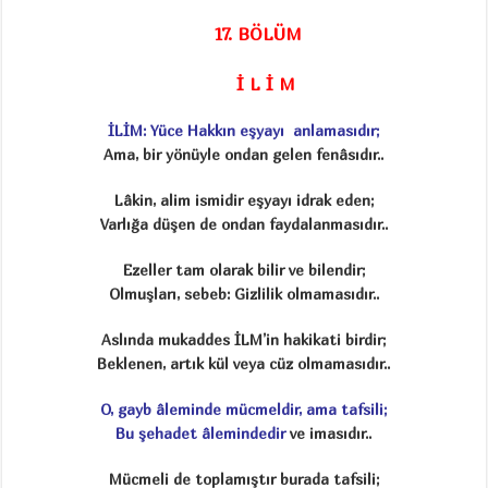
17. BÖLÜM
İ L İ M
İLİM: Yüce Hakkın eşyayı anlamasıdır;
Ama, bir yönüyle ondan gelen fenâsıdır..
Lâkin, alim ismidir eşyayı idrak eden;
Varlığa düşen de ondan faydalanmasıdır..
Ezeller tam olarak bilir ve bilendir;
Olmuşları, sebeb: Gizlilik olmamasıdır..
Aslında mukaddes İLM’in hakikati birdir;
Beklenen, artık kül veya cüz olmamasıdır..
O, gayb âleminde mücmeldir, ama tafsili;
Bu şehadet âlemindedir
ve imasıdır..
Mücmeli de toplamıştır burada tafsili;