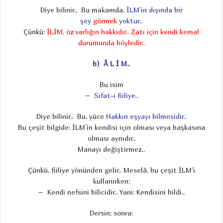
Diye bilinir.. Bu makamda,
İLM’in dışında bir
şey
görmek
yoktur..
Çünkü:
İLİM, öz varlığın hakkıdır.. Zatı için kendi kemal
durumunda böyledir..
b) Â L İ M..
Bu isim
– Sıfat-ı fiiliye..
Diye bilinir.. Bu, yüce
Hakkın eşyayı bilmesidir..
Bu çeşit bilgide: İLM’in kendisi için olması veya başkasına
olması aynıdır..
Manayı değiştirmez..
Çünkü, fiiliye yönünden gelir.. Meselâ, bu çeşit İLM’i
kullanırken:
– Kendi nefsini bilicidir.. Yani: Kendisini bildi..
Dersin; sonra: