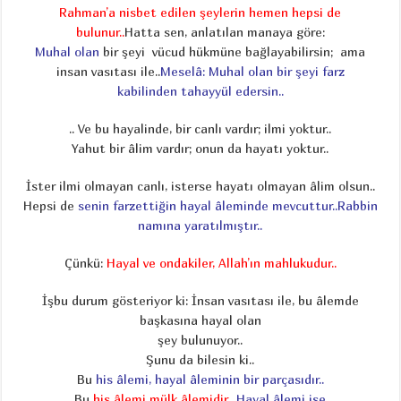
Rahman’a nisbet edilen şeylerin hemen hepsi de
bulunur..
Hatta sen, anlatılan manaya göre:
Muhal olan
bir şeyi vücud hükmüne bağlayabilirsin; ama
insan vasıtası ile..
Meselâ: Muhal olan bir şeyi farz
kabilinden tahayyül edersin..
.. Ve bu hayalinde, bir canlı vardır; ilmi yoktur..
Yahut bir âlim vardır; onun da hayatı yoktur..
İster ilmi olmayan canlı, isterse hayatı olmayan âlim olsun..
Hepsi de
senin farzettiğin hayal âleminde mevcuttur..Rabbin
namına yaratılmıştır..
Çünkü:
Hayal ve ondakiler, Allah’ın mahlukudur..
İşbu durum gösteriyor ki: İnsan vasıtası ile, bu âlemde
başkasına hayal olan
şey bulunuyor..
Şunu da bilesin ki..
Bu
his âlemi, hayal âleminin bir parçasıdır..
Bu
his âlemi mülk âlemidir..
Hayal âlemi ise