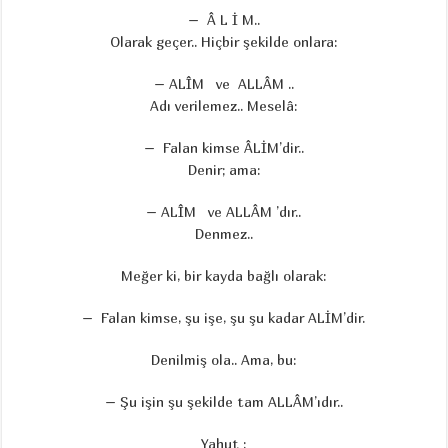
– Â L İ M..
Olarak geçer.. Hiçbir şekilde onlara:
– ALÎM ve ALLÂM ..
Adı verilemez.. Meselâ:
– Falan kimse ÂLİM’dir..
Denir; ama:
– ALÎM ve ALLÂM ’dır..
Denmez..
Meğer ki, bir kayda bağlı olarak:
– Falan kimse, şu işe, şu şu kadar ALİM’dir.
Denilmiş ola.. Ama, bu:
– Şu işin şu şekilde tam ALLÂM’ıdır..
Yahut :