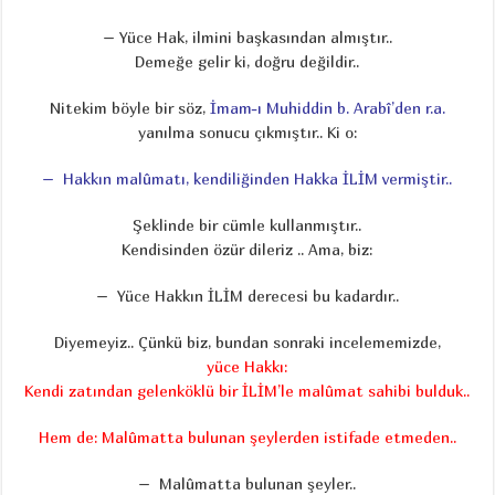
– Yüce Hak, ilmini başkasından almıştır..
Demeğe gelir ki, doğru değildir..
Nitekim böyle bir söz,
İmam-ı Muhiddin b. Arabî’den r.a.
yanılma sonucu çıkmıştır.. Ki o:
– Hakkın malûmatı, kendiliğinden Hakka İLİM vermiştir..
Şeklinde bir cümle kullanmıştır..
Kendisinden özür dileriz .. Ama, biz:
– Yüce Hakkın İLİM derecesi bu kadardır..
Diyemeyiz.. Çünkü biz, bundan sonraki incelememizde,
yüce Hakkı:
Kendi zatından gelen
köklü bir İLİM’le malûmat sahibi bulduk..
Hem de: Malûmatta bulunan şeylerden istifade etmeden..
– Malûmatta bulunan şeyler..