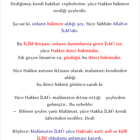
Dediğimiz, kendi hakikat cephelerine, yüce Hakkın hükmen
verdiği şeylerdir..
Şu var ki,
onların
hükmen
aldığı şey,
Yüce Sübhân
Allah’ın
İLM’idir..
Bu
İLİM iktizası, onların durumlarına giren İLM’i ise,
yüce
Hakkın ikinci hükmüdür..
Adı geçen İmam’ın r.a.
gördüğü,
bu
ikinci hükümdür..
Yüce Hakkın zatının iktizası olarak, malumatı kendinden
aldığı
bu ikinci hükmü görünce,sandı ki:
Yüce Hakkın İLM’i, malûmatın iktiza ettiği şeylerden
gelmiştir.. Bu sebeble:
– Bilinen şeyler, yani: Malûmat, yüce Hakka İLM’i kendi
özlerinden verdiler.. Dedi:
Böylece:
Malûmatın İLM’i yüce
Haktaki; zatî, aslî ve küllî
İLİM
olduğunu anlamayı kaçırdı..