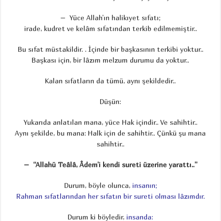
– Yüce Allah’ın halikıyet sıfatı;
irade, kudret ve kelâm sıfatından terkib edilmemiştir..
Bu sıfat müstakildir. . İçinde bir başkasının terkibi yoktur..
Başkası için, bir lâzım melzum durumu da yoktur..
Kalan sıfatların da tümü, aynı şekildedir..
Düşün:
Yukarıda anlatılan mana, yüce Hak içindir.. Ve sahihtir..
Aynı şekilde, bu mana: Halk için de sahihtir.. Çünkü şu mana
sahihtir..
– “Allahü Teâlâ, Âdem’i kendi sureti üzerine yarattı..”
Durum, böyle olunca,
insanın;
Rahman sıfatlarından her sıfatın bir sureti olması lâzımdır.
Durum ki böyledir,
insanda: