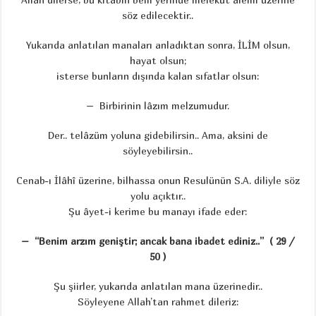
söz edilecektir..
Yukarıda anlatılan manaları anladıktan sonra, İLİM olsun,
hayat olsun;
isterse bunların dışında kalan sıfatlar olsun:
– Birbirinin lâzım melzumudur.
Der.. telâzüm yoluna gidebilirsin.. Ama, aksini de
söyleyebilirsin..
Cenab-ı İlâhî üzerine, bilhassa onun Resulünün S.A. diliyle söz
yolu açıktır..
Şu âyet-i kerime bu manayı ifade eder:
– “Benim arzım geniştir; ancak bana ibadet ediniz..” ( 29 /
50 )
Şu şiirler, yukarıda anlatılan mana üzerinedir..
Söyleyene Allah’tan rahmet dileriz: