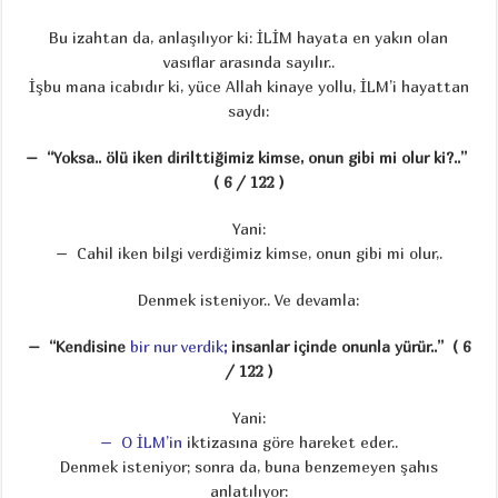
Bu izahtan da, anlaşılıyor ki: İLİM hayata en yakın olan
vasıflar arasında sayılır..
İşbu mana icabıdır ki, yüce Allah kinaye yollu, İLM’i hayattan
saydı:
– “Yoksa.. ölü iken dirilttiğimiz kimse, onun gibi mi olur ki?..”
( 6 / 122 )
Yani:
– Cahil iken bilgi verdiğimiz kimse, onun gibi mi olur,.
Denmek isteniyor.. Ve devamla:
– “Kendisine
bir nur verdik
;
insanlar içinde onunla yürür..” ( 6
/ 122 )
Yani:
– O İLM’in
iktizasına göre hareket eder..
Denmek isteniyor; sonra da, buna benzemeyen şahıs
anlatılıyor: