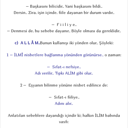
– Başkasını bilicidir.. Yani başkasını bildi..
Dersin.. Zira, işin içinde, fiile dayanan bir durum vardır..
– F i i l i y e..
– Denmesi de, bu sebebe dayanır.. Böyle olması da gereklidir..
c) A L L Â M..
Bunun kullanışı iki yönden olur.. Şöyleki:
1 –
İLMÎ nisbetlere bağlanma yönünden görünürse..
o zaman:
– Sıfat-ı nefsiye..
Adı verilir.. Tıpkı ALİM gibi olur..
2 – Eşyanın bilinme yönüne nisbet edilince de:
– Sıfat-ı fiiliye..
Adını alır..
Anlatılan sebeblere dayandığı içindir ki; halkın İLİM babında
vasfı: