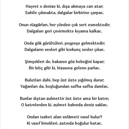
Hayret o denize ki, dışa akmaya can atar;
Sahile çıkmakta, dalgalar birbirine çarpar..
Onun rüzgârları, her yönden çok sert esmektedir;
Dalgaları geri çevirmekte kıyama kalkar..
Onda gök gürültüleri, peşpeşe gelmektedir;
Dalgaların sesleri gibi korkunç sesler çıkar..
Şimşekleri de, bakanın göz bebeğini kapar;
Bir kılıç gibi ki, hizasına gelene parlar..
Bulutları dahi, hep üst üste yığılmış durur;
Yağanları da, boşluğundan safha safha damlar..
Bunlar dıştan zulmettir üst üste ama bir katre;
O katrelerden ki, zulmet babında deniz saklar..
Ondan isabet alan selâmeti nasıl bulur?
Ki vasıf binekleri, zatında boğulur batar..