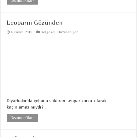
Devamını Oku »
Leoparın Gözünden
4 Kasım 2013
Belgesel
,
Hazırlanıyor
Diyarbakır’da çobana saldıran Leopar korkutularak
kaçırılamaz mıydı?...
Devamını Oku »