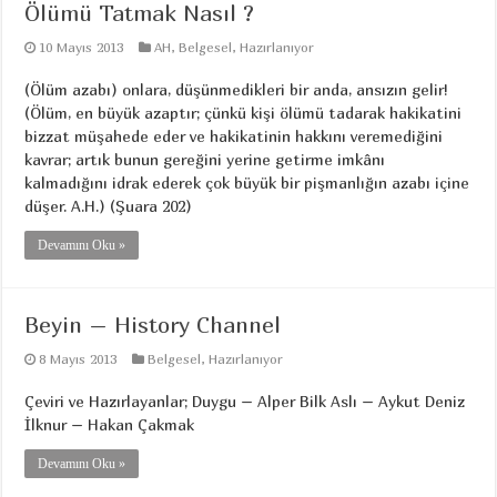
Ölümü Tatmak Nasıl ?
10 Mayıs 2013
AH
,
Belgesel
,
Hazırlanıyor
(Ölüm azabı) onlara, düşünmedikleri bir anda, ansızın gelir!
(Ölüm, en büyük azaptır; çünkü kişi ölümü tadarak hakikatini
bizzat müşahede eder ve hakikatinin hakkını veremediğini
kavrar; artık bunun gereğini yerine getirme imkânı
kalmadığını idrak ederek çok büyük bir pişmanlığın azabı içine
düşer. A.H.) (Şuara 202)
Devamını Oku »
Beyin – History Channel
8 Mayıs 2013
Belgesel
,
Hazırlanıyor
Çeviri ve Hazırlayanlar; Duygu – Alper Bilk Aslı – Aykut Deniz
İlknur – Hakan Çakmak
Devamını Oku »