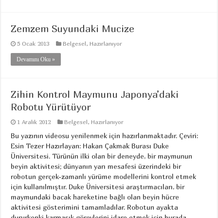
Zemzem Suyundaki Mucize
5 Ocak 2013
Belgesel
,
Hazırlanıyor
Devamını Oku »
Zihin Kontrol Maymunu Japonya’daki
Robotu Yürütüyor
1 Aralık 2012
Belgesel
,
Hazırlanıyor
Bu yazının videosu yenilenmek için hazırlanmaktadır. Çeviri:
Esin Tezer Hazırlayan: Hakan Çakmak Burası Duke
Üniversitesi. Türünün ilki olan bir deneyde, bir maymunun
beyin aktivitesi; dünyanın yarı mesafesi üzerindeki bir
robotun gerçek-zamanlı yürüme modellerini kontrol etmek
için kullanılmıştır. Duke Üniversitesi araştırmacıları, bir
maymundaki bacak hareketine bağlı olan beyin hücre
aktivitesi gösterimini tamamladılar. Robotun ayakta
dururkenki karmaşık görevlerini idare etmek için burada ...