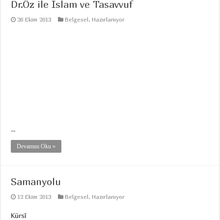
Dr.Öz ile İslam ve Tasavvuf
26 Ekim 2013
Belgesel
,
Hazırlanıyor
...
Devamını Oku »
Samanyolu
12 Ekim 2013
Belgesel
,
Hazırlanıyor
Kürsî