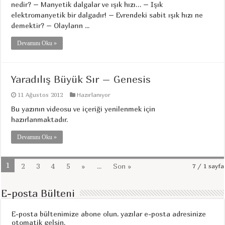
nedir? – Manyetik dalgalar ve ışık hızı… – Işık
elektromanyetik bir dalgadır! – Evrendeki sabit ışık hızı ne
demektir? – Olayların ...
Devamını Oku »
Yaradılış Büyük Sır – Genesis
11 Ağustos 2012
Hazırlanıyor
Bu yazının videosu ve içeriği yenilenmek için
hazırlanmaktadır.
Devamını Oku »
1
2
3
4
5
»
...
Son »
7 / 1 sayfa
E-posta Bülteni
E-posta bültenimize abone olun, yazılar e-posta adresinize
otomatik gelsin.