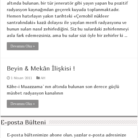
altında bulunan, bir tür jeneratör gibi yayın yapan bu pozitif
radyasyon kaynağından geçerek kuyuda toplanmaktadır.
Hemen hatırlayın yakın tarihteki «Çernobil nükleer
santralındaki» kazâ dolayısı ile yayılan menfi radyasyonu ve
bunun suları nasıl zehirlediğini. Siz bu sulardaki zehirlenmeyi
asla fark edemezsiniz, ama bu sular sizi öyle bir zehirler ki ...
Devamını Oku »
Beyin & Mekân İlişkisi !
1 Nisan 2011
AH
Kâbe-i Muazzama`nın altında bulunan son derece güçlü
müsbet radyasyon kanalının
Devamını Oku »
E-posta Bülteni
E-posta bültenimize abone olun, yazılar e-posta adresinize