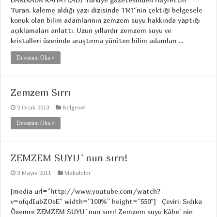
Turan, kaleme aldığı yazı dizisinde TRT’nin çektiği belgesele
konuk olan bilim adamlarının zemzem suyu hakkında yaptığı
açıklamaları anlattı. Uzun yıllardır zemzem suyu ve
kristalleri üzerinde araştırma yürüten bilim adamları ...
Devamını Oku »
Zemzem Sırrı
2 Ocak 2013
Belgesel
Devamını Oku »
ZEMZEM SUYU`nun sırrı!
3 Mayıs 2011
Makaleler
[media url=”http://www.youtube.com/watch?
v=ofqdIubZOsE” width=”100%” height=”550″] Çeviri: Sıdıka
Özemre ZEMZEM SUYU`nun sırrı! Zemzem suyu Kâbe`nin