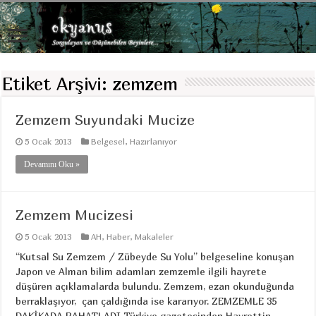
Etiket Arşivi:
zemzem
Zemzem Suyundaki Mucize
5 Ocak 2013
Belgesel
,
Hazırlanıyor
Devamını Oku »
Zemzem Mucizesi
5 Ocak 2013
AH
,
Haber
,
Makaleler
“Kutsal Su Zemzem / Zübeyde Su Yolu” belgeseline konuşan
Japon ve Alman bilim adamları zemzemle ilgili hayrete
düşüren açıklamalarda bulundu. Zemzem, ezan okunduğunda
berraklaşıyor, çan çaldığında ise kararıyor. ZEMZEMLE 35
DAKİKADA RAHATLADI Türkiye gazetesinden Hayrettin