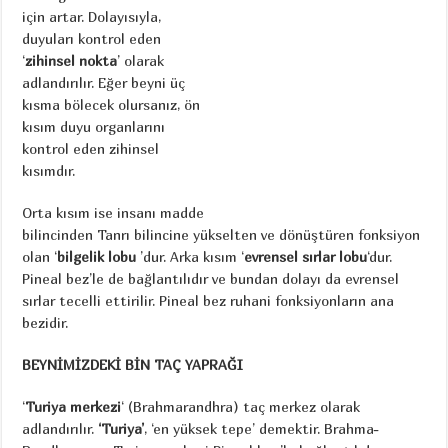
için artar. Dolayısıyla,
duyuları kontrol eden
‘
zihinsel nokta
’ olarak
adlandırılır. Eğer beyni üç
kısma bölecek olursanız, ön
kısım duyu organlarını
kontrol eden zihinsel
kısımdır.
Orta kısım ise insanı madde
bilincinden Tanrı bilincine yükselten ve dönüştüren fonksiyon
olan ‘
bilgelik lobu
’dur. Arka kısım ‘
evrensel sırlar lobu
‘dur.
Pineal bez’le de bağlantılıdır ve bundan dolayı da evrensel
sırlar tecelli ettirilir. Pineal bez ruhani fonksiyonların ana
bezidir.
BEYNİMİZDEKİ BİN TAÇ YAPRAĞI
‘
Turiya merkezi
‘ (Brahmarandhra) taç merkez olarak
adlandırılır.
‘Turiya’
, ‘en yüksek tepe’ demektir. Brahma-