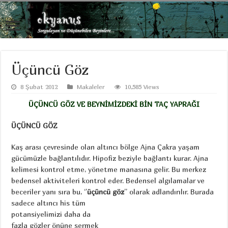
Üçüncü Göz
8 Şubat 2012
Makaleler
10,585 Views
ÜÇÜNCÜ GÖZ VE BEYNİMİZDEKİ BİN TAÇ YAPRAĞI
ÜÇÜNCÜ GÖZ
Kaş arası çevresinde olan altıncı bölge Ajna Çakra yaşam
gücümüzle bağlantılıdır. Hipofiz beziyle bağlantı kurar. Ajna
kelimesi kontrol etme, yönetme manasına gelir. Bu merkez
bedensel aktiviteleri kontrol eder. Bedensel algılamalar ve
beceriler yanı sıra bu, ‘’
üçüncü göz
’’ olarak
adlandırılır. Burada
sadece altıncı his tüm
potansiyelimizi daha da
fazla gözler önüne sermek