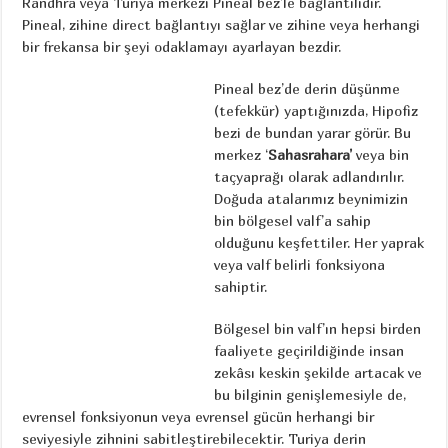
Randhra veya Turiya merkezi Pineal bez’le bağlantılıdır.
Pineal, zihine direct bağlantıyı sağlar ve zihine veya herhangi
bir frekansa bir şeyi odaklamayı ayarlayan bezdir.
Pineal bez’de derin düşünme
(tefekkür) yaptığınızda, Hipofiz
bezi de bundan yarar görür. Bu
merkez ‘
Sahasrahara’
veya bin
taçyaprağı olarak adlandırılır.
Doğuda atalarımız beynimizin
bin bölgesel valf’a sahip
olduğunu keşfettiler. Her yaprak
veya valf belirli fonksiyona
sahiptir.
Bölgesel bin valf’ın hepsi birden
faaliyete geçirildiğinde insan
zekâsı keskin şekilde artacak ve
bu bilginin genişlemesiyle de,
evrensel fonksiyonun veya evrensel gücün herhangi bir
seviyesiyle zihnini sabitleştirebilecektir. Turiya derin