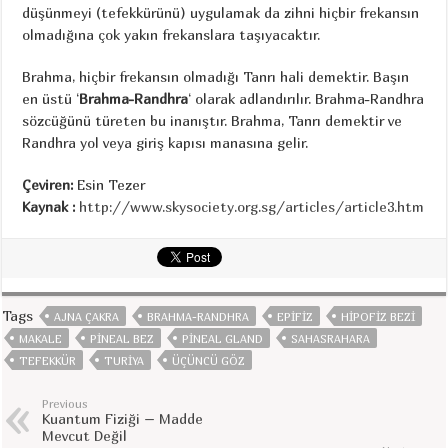
düşünmeyi (tefekkürünü) uygulamak da zihni hiçbir frekansın
olmadığına çok yakın frekanslara taşıyacaktır.
Brahma, hiçbir frekansın olmadığı Tanrı hali demektir. Başın
en üstü ‘
Brahma-Randhra
‘ olarak adlandırılır. Brahma-Randhra
sözcüğünü türeten bu inanıştır. Brahma, Tanrı demektir ve
Randhra yol veya giriş kapısı manasına gelir.
Çeviren:
Esin Tezer
Kaynak :
http://www.skysociety.org.sg/articles/article3.htm
Tags
AJNA ÇAKRA
BRAHMA-RANDHRA
EPIFIZ
HIPOFIZ BEZI
MAKALE
PINEAL BEZ
PINEAL GLAND
SAHASRAHARA
TEFEKKÜR
TURIYA
ÜÇÜNCÜ GÖZ
Previous
Kuantum Fiziği – Madde
Mevcut Değil