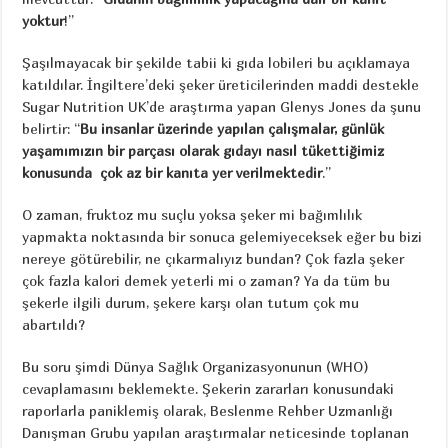
yoktur
!”
Şaşılmayacak bir şekilde tabii ki gıda lobileri bu açıklamaya
katıldılar. İngiltere’deki şeker üreticilerinden maddi destekle
Sugar Nutrition UK’de araştırma yapan Glenys Jones da şunu
belirtir: “
Bu insanlar üzerinde yapılan çalışmalar, günlük
yaşamımızın bir parçası olarak gıdayı nasıl tükettiğimiz
konusunda çok az bir kanıta yer verilmektedir
.”
O zaman, fruktoz mu suçlu yoksa şeker mi bağımlılık
yapmakta noktasında bir sonuca gelemiyeceksek eğer bu bizi
nereye götürebilir, ne çıkarmalıyız bundan? Çok fazla şeker
çok fazla kalori demek yeterli mi o zaman? Ya da tüm bu
şekerle ilgili durum, şekere karşı olan tutum çok mu
abartıldı?
Bu soru şimdi Dünya Sağlık Organizasyonunun (WHO)
cevaplamasını beklemekte. Şekerin zararları konusundaki
raporlarla paniklemiş olarak, Beslenme Rehber Uzmanlığı
Danışman Grubu yapılan araştırmalar neticesinde toplanan