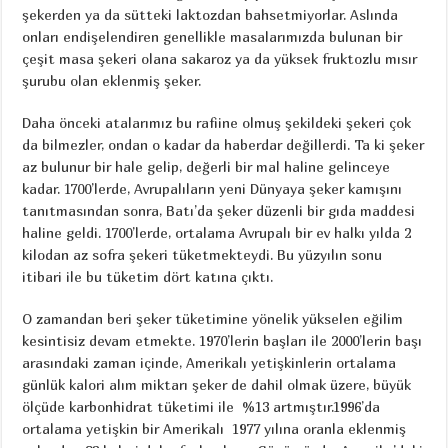
şekerden ya da sütteki laktozdan bahsetmiyorlar. Aslında
onları endişelendiren genellikle masalarımızda bulunan bir
çeşit masa şekeri olana sakaroz ya da yüksek fruktozlu mısır
şurubu olan eklenmiş şeker.
Daha önceki atalarımız bu rafiine olmuş şekildeki şekeri çok
da bilmezler, ondan o kadar da haberdar değillerdi. Ta ki şeker
az bulunur bir hale gelip, değerli bir mal haline gelinceye
kadar. 1700’lerde, Avrupalıların yeni Dünyaya şeker kamışını
tanıtmasından sonra, Batı’da şeker düzenli bir gıda maddesi
haline geldi. 1700’lerde, ortalama Avrupalı bir ev halkı yılda 2
kilodan az sofra şekeri tüketmekteydi. Bu yüzyılın sonu
itibari ile bu tüketim dört katına çıktı.
O zamandan beri şeker tüketimine yönelik yükselen eğilim
kesintisiz devam etmekte. 1970’lerin başları ile 2000’lerin başı
arasındaki zaman içinde, Amerikalı yetişkinlerin ortalama
günlük kalori alım miktarı şeker de dahil olmak üzere, büyük
ölçüde karbonhidrat tüketimi ile %13 artmıştır.1996’da
ortalama yetişkin bir Amerikalı 1977 yılına oranla eklenmiş