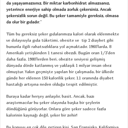
da yaşayamazsınız. Bir miktar karbonhidrat almazsanız,
yeterince enerjiye sahip olmada zorluk çekersiniz. Ancak
şekersizlik sorun değil. Bu şeker tamamiyle gereksiz, olmasa
da olur bir gıdadır
.”
Tüm bu gereksiz şeker gıdalarımıza kalori olarak eklenmekte
ve dolayısıyla gıda tüketimi, obesite ve tip 2 diaybet gibi
bununla ilgili rahatsızlıklara yol açmaktadır. 1960’larda, 8
Amerikalı yetişkinden 1 tanesi obezdi. Bugün oran 1/3’den
daha fazla. 1980’lerden beri, obezite seviyesi gelişmiş
dünyada dörde katlanmış ve yaklaşık 1 milyar insan obez
olmuştur. Yakın geçmişte yapılan bir çalışmada, bir ülkede
günde her eklenen 150 kalorilik şeker, 1.1 oranında diyabet
hastalığı artışına neden olduğu tespit edilmiştir.
Buraya kadar herşey anlaşılır, basit. Ancak, bazı
araştırmacılar bu şeker olayında başka bir şeylerin
döndüğünü görüyorlar. Onlara göre şeker sadece fazla
kalorinin kaynağı değil, şeker bir zehir!
Bu konuyu en çok dile getiren kişi, San Fransisko, Kaliforniya