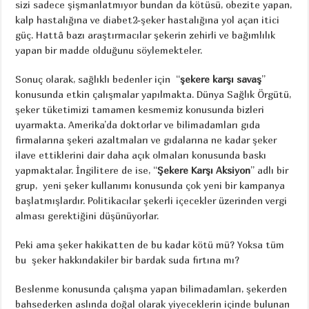
sizi sadece şişmanlatmıyor bundan da kötüsü, obezite yapan,
kalp hastalığına ve diabet2-şeker hastalığına yol açan itici
güç. Hattâ bazı araştırmacılar şekerin zehirli ve bağımlılık
yapan bir madde olduğunu söylemekteler.
Sonuç olarak, sağlıklı bedenler için “
şekere karşı savaş
”
konusunda etkin çalışmalar yapılmakta. Dünya Sağlık Örgütü,
şeker tüketimizi tamamen kesmemiz konusunda bizleri
uyarmakta. Amerika’da doktorlar ve bilimadamları gıda
firmalarına şekeri azaltmaları ve gıdalarına ne kadar şeker
ilave ettiklerini dair daha açık olmaları konusunda baskı
yapmaktalar. İngilitere de ise, “
Şekere Karşı Aksiyon
” adlı bir
grup, yeni şeker kullanımı konusunda çok yeni bir kampanya
başlatmışlardır. Politikacılar şekerli içecekler üzerinden vergi
alması gerektiğini düşünüyorlar.
Peki ama şeker hakikatten de bu kadar kötü mü? Yoksa tüm
bu şeker hakkındakiler bir bardak suda fırtına mı?
Beslenme konusunda çalışma yapan bilimadamları, şekerden
bahsederken aslında doğal olarak yiyeceklerin içinde bulunan