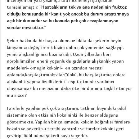
inceleyen bir yazı yazmıştır.Bu incelemeyi şu şekilde
tamamlamıştır: “
Hastalıkların tek ve ana nedeninin fruktoz
olduğu konusunda bir kanıt yok ancak bu durum araştırmaya
açık bir durumdur ve bu konuda pek çok cevaplanmayan
sorular mevcuttur
.”
Şeker hakkında bir başka olumsuz iddia da; şekerin beyin
kimyamızı değiştirerek bizim daha çok yememizi sağlayıp,
yeme alışkanlığımızı bozmasıdır. Uzun yıllardan beri
nörobilimciler enerji yoğunluklu gıdalarla alışkanlık yapan
maddeleri- örneğin kokaini- en azından mecazi
anlamda,karşılaştırmaktalar.Çünkü, bu karşılaştırma onlara
alışkanlık yapma özelliklerini tespit etmede yardımcı
oluyor.ancak bu mecazdan daha öte bir durumu teşkil etmiyor
mu sizce?
Farelerle yapılan pek çok araştırma, tatlının beyindeki ödül
sistemine olan etkisinin kokaininki ile benzer olduğunu
göstermekte. Yapılan bir çalışmada, kokain bağımlısı farelere
kokain ve şekerli su tercihi yaptırılır ve fareler kokaini geri
çevririp, ödül adına şekerli suyu seçerler.