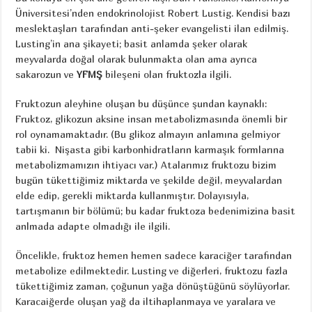
Üniversitesi’nden endokrinolojist Robert Lustig. Kendisi bazı
meslektaşları tarafından anti-şeker evangelisti ilan edilmiş.
Lusting’in ana şikayeti; basit anlamda şeker olarak
meyvalarda doğal olarak bulunmakta olan ama ayrıca
sakarozun ve
YFMŞ
bileşeni olan fruktozla ilgili.
Fruktozun aleyhine oluşan bu düşünce şundan kaynaklı:
Fruktoz, glikozun aksine insan metabolizmasında önemli bir
rol oynamamaktadır. (Bu glikoz almayın anlamına gelmiyor
tabii ki. Nişasta gibi karbonhidratların karmaşık formlarına
metabolizmamızın ihtiyacı var.) Atalarımız fruktozu bizim
bugün tükettiğimiz miktarda ve şekilde değil, meyvalardan
elde edip, gerekli miktarda kullanmıştır. Dolayısıyla,
tartışmanın bir bölümü; bu kadar fruktoza bedenimizina basit
anlmada adapte olmadığı ile ilgili.
Öncelikle, fruktoz hemen hemen sadece karaciğer tarafından
metabolize edilmektedir. Lusting ve diğerleri, fruktozu fazla
tükettiğimiz zaman, çoğunun yağa dönüştüğünü söylüyorlar.
Karacaiğerde oluşan yağ da iltihaplanmaya ve yaralara ve