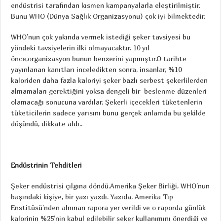
endüstrisi tarafından kısmen kampanyalarla eleştirilmiştir.
Bunu WHO (Dünya Sağlık Organizasyonu) çok iyi bilmektedir.
WHO’nun çok yakında vermek istediği şeker tavsiyesi bu
yöndeki tavsiyelerin ilki olmayacaktır. 10 yıl
önce,organizasyon bunun benzerini yapmıştır.O tarihte
yayınlanan kanıtları inceledikten sonra, insanlar, %10
kaloriden daha fazla kaloriyi şeker bazlı serbest şekerlilerden
almamaları gerektiğini yoksa dengeli bir beslenme düzenleri
olamacağı sonucuna vardılar. Şekerli içecekleri tüketenlerin
tüketicilerin sadece yarısını bunu gerçek anlamda bu şekilde
düşündü, dikkate aldı..
Endüstrinin Tehditleri
Şeker endüstrisi çılgına döndü.Amerika Şeker Birliği, WHO’nun
başındaki kişiye, bir yazı yazdı. Yazıda, Amerika Tıp
Enstitüsü’nden alnınan rapora yer verildi ve o raporda günlük
kalorinin %25’nin kabul edilebilir şeker kullanımını önerdiği ve