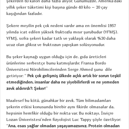
şekerden 83 kalori daha fazla alıyor. Günümüzde, Amerika’daki
yıllık şeker tüketimi kişi başına günde 40 kilo – 20 çay
kaşığından fazladır.
Şekere meyilin pek çok nedeni vardır ama en önemlisi 1957
yılında icat edilen yüksek fruktozlu mısır şurubudur (YFMŞ).
YFMŞ, sofra şekeri kadar tatlı ve yaklaşık olarak %30 daha
ucuz olan glikoz ve fruktozun yapışkan solüsyonudur.
Bu şeker kaynağı uygun olduğu için de, gıda üreticleri
ürünlerine serbestçe bunu katmışlardır. Fransa Bordo
Üniversitesi Nörobilimcilerinden Serge Ahmed şunu dile
getiriyor: “
Pek çok gelişmiş ülkede açlık artık bir sorun teşkil
etmediğinden, insanlar daha ne yiyebilirlerdi ve ne yemeden
zevk aldırırdı?: Şeker
!”
Maalesef bu kötü, günahkar bir zevk. Tüm bilimadamları
şekerin etkisi konusunda birebir aynı fikirde olmasalar da,
hepsinin hemfikir olduğu bir nokta var. Bu noktayı, İsviçre
Lozan Üniveristesi’nden fizyolojist Luc Tappy şöyle özetliyor:
“
Ana, esas yağlar olmadan yaşayamazsınız. Protein olmadan