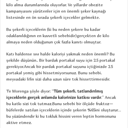
kilo alma durumlarında oluyorlar. Ve yıllardır obezite
kampanyasını yürütenler için en önemli şeker kaynağı
listesinde en ön sırada şekerli içecekler gelmekte.
Bu şekerli içeceklerin (ki bu neden şekere bu kadar
odaklanıldığının en kuvvetli sebebidir)gerçekten de kilo
almaya neden olduğunun çok fazla kanıtı olmuştur.
Katı haldense sıvı halde kaloriyi yakmak neden önemli? Bu
şekilde düşünün.. Bir bardak portakal suyu için 2.5 portakal
gerekiyor.Ancak bir pardak portakal suyunu içtiğinizde 2.5
portakal yemiş gibi hissetmiyorsunuz. Bunu sebebi,
meyvadaki lifin sizi daha uzun süre tok hissettirmesidir.
Te Morenga şöyle diyor: “
Tüm şekerli, tatlandırılmış
içeceklerin gerçek anlamda kalorinize katkısı vardır
.” Ancak
bu katkı sizi tok tutmaz.Bunu sebebi bir ölçüde fruktoz—
büfelerde satılan içeceklerin içinde şekerin %65ini oluşturur…
bu yüzündendir ki bu tokluk hissini veren leptin hormonunu
aktive etmez.