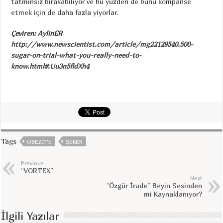
tatminsiz bırakabiliyor ve bu yüzden de bunu kompanse
etmek için de daha fazla yiyorlar.
Çeviren: AylinER
http://www.newscientist.com/article/mg22129540.500-
sugar-on-trial-what-you-really-need-to-
know.html#.Uu3n5fldXh4
Tags
OBEZITE
ŞEKER
Previous
“VORTEX”
Next
“Özgür İrade” Beyin Sesinden
mi Kaynaklanıyor?
İlgili Yazılar