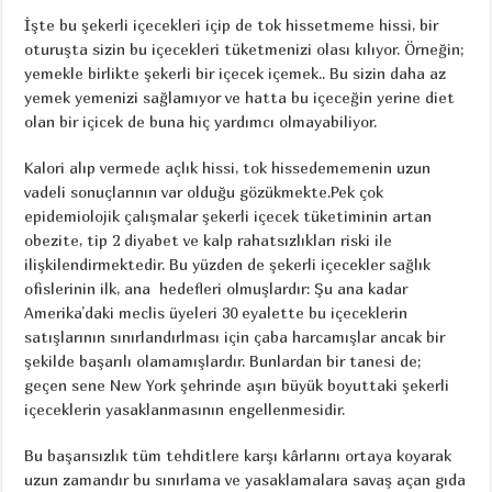
İşte bu şekerli içecekleri içip de tok hissetmeme hissi, bir
oturuşta sizin bu içecekleri tüketmenizi olası kılıyor. Örneğin;
yemekle birlikte şekerli bir içecek içemek.. Bu sizin daha az
yemek yemenizi sağlamıyor ve hatta bu içeceğin yerine diet
olan bir içicek de buna hiç yardımcı olmayabiliyor.
Kalori alıp vermede açlık hissi, tok hissedememenin uzun
vadeli sonuçlarının var olduğu gözükmekte.Pek çok
epidemiolojik çalışmalar şekerli içecek tüketiminin artan
obezite, tip 2 diyabet ve kalp rahatsızlıkları riski ile
ilişkilendirmektedir. Bu yüzden de şekerli içecekler sağlık
ofislerinin ilk, ana hedefleri olmuşlardır: Şu ana kadar
Amerika’daki meclis üyeleri 30 eyalette bu içeceklerin
satışlarının sınırlandırlması için çaba harcamışlar ancak bir
şekilde başarılı olamamışlardır. Bunlardan bir tanesi de;
geçen sene New York şehrinde aşırı büyük boyuttaki şekerli
içeceklerin yasaklanmasının engellenmesidir.
Bu başarısızlık tüm tehditlere karşı kârlarını ortaya koyarak
uzun zamandır bu sınırlama ve yasaklamalara savaş açan gıda