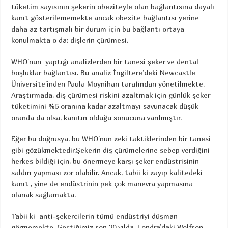
tüketim sayısının şekerin obeziteyle olan bağlantısına dayalı
kanıt gösterilememekte ancak obezite bağlantısı yerine
daha az tartışmalı bir durum için bu bağlantı ortaya
konulmakta o da: dişlerin çürümesi.
WHO’nun yaptığı analizlerden bir tanesi şeker ve dental
boşluklar bağlantısı. Bu analiz İngiltere’deki Newcastle
Üniversite’inden Paula Moynihan tarafından yönetilmekte.
Araştırmada, diş çürümesi riskini azaltmak için günlük şeker
tüketimini %5 oranına kadar azaltmayı savunacak düşük
oranda da olsa, kanıtın olduğu sonucuna varılmıştır.
Eğer bu doğrusya, bu WHO’nun zeki taktiklerinden bir tanesi
gibi gözükmektedir.Şekerin diş çürümelerine sebep verdiğini
herkes bildiği için, bu önermeye karşı şeker endüstrisinin
saldırı yapması zor olabilir. Ancak, tabii ki zayıp kalitedeki
kanıt , yine de endüstrinin pek çok manevra yapmasına
olanak sağlamakta.
Tabii ki anti-şekercilerin tümü endüstriyi düşman
görmemekte. Geçtiğimiz son 20 yılda, Londra’daki Wolfson