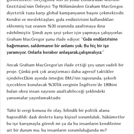
Enstitüsü’nün Önleyici Tıp Nölümünden Graham MacGregor,
diyetetik tuza karşı global kampanyanın başını çekmektedir.
Kendisi ve meslektaşları, gıda endüstrisini kullandıkları
eklenmiş tuz oranını %30 oranında azaltmaya ikna
edebilmiştir. Şimdi aynı şeyi şeker için yapmaya çalışıyorlar.
Graham MacGregor şunu ifade ediyor: “
Gıda endüstrisine
bağırmanın, saldırmanın bir anlamı yok. Bu hiç bir işe
yaramıyor. Onlarla beraber anlaşarak,çalışmalıyız
.”
Ancak Graham MacGregor’un ifade ettiği şey uzun vadeli bir
proje. Çünkü pek çok araştırmacı daha agresif taktikler
içindeler.Ekim ayında örneğin; BMJ’nin raporunda, şekerli
içeceklere konulacak %20’lik verginin İngiltere’de 180bini
bulan obez insan sayısını azaltabileceği şeklindeki
yansımalar yayınlamaktadır.
Tabii ki vergi konusu ile olay, bilindik bir politik alana
hapsedildi: dadı devlete karşı kişisel sorumluluk.. hükümetler
bu işe karışmayla görevli mi ya da bu insanların kendilerine
ait bir durum mu, bu insanların sorumluluğunda mı?