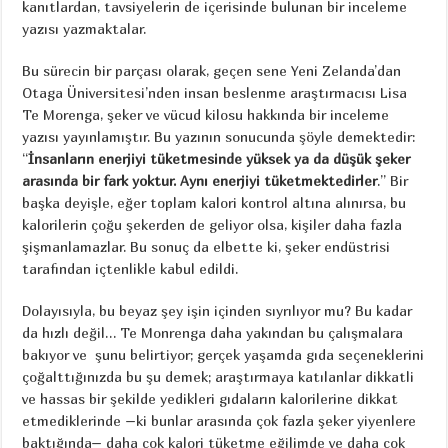
kanıtlardan, tavsiyelerin de içerisinde bulunan bir inceleme
yazısı yazmaktalar.
Bu sürecin bir parçası olarak, geçen sene Yeni Zelanda’dan
Otaga Üniversitesi’nden insan beslenme araştırmacısı Lisa
Te Morenga, şeker ve vücud kilosu hakkında bir inceleme
yazısı yayınlamıştır. Bu yazının sonucunda şöyle demektedir:
“
İnsanların enerjiyi tüketmesinde yüksek ya da düşük şeker
arasında bir fark yoktur. Aynı enerjiyi tüketmektedirler
.” Bir
başka deyişle, eğer toplam kalori kontrol altına alınırsa, bu
kalorilerin çoğu şekerden de geliyor olsa, kişiler daha fazla
şişmanlamazlar. Bu sonuç da elbette ki, şeker endüstrisi
tarafından içtenlikle kabul edildi.
Dolayısıyla, bu beyaz şey işin içinden sıyrılıyor mu? Bu kadar
da hızlı değil… Te Monrenga daha yakından bu çalışmalara
bakıyor ve şunu belirtiyor; gerçek yaşamda gıda seçeneklerini
çoğalttığınızda bu şu demek; araştırmaya katılanlar dikkatli
ve hassas bir şekilde yedikleri gıdaların kalorilerine dikkat
etmediklerinde –ki bunlar arasında çok fazla şeker yiyenlere
baktığında– daha çok kalori tüketme eğilimde ve daha çok