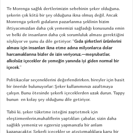
Te Morenga sağlık dertlerimizin sebebinin şeker olduğuna,
şekerin çok kötü bir şey olduğuna ikna olmuş değil. Ancak
Monrenga şekerli gıdaların pazarlanma şeklinin bizim
ihtiyacımızdan daha çok yememizi sağladığı konusunda emin
ve belki de insanların daha çok sorumluluk alması gerektiğini
söylüyor ve şunu da dile getiriyor: “
Gıda şirketleri ürünlerini
alması için insanları ikna etme adına milyonlarca dolar
harcamaklarına bizler de izin veriyoruz.—meşrubatlar,
alkolsüz içecekler de yemeğin yanında iyi giden normal bir
içecek
.”
Politikacılar seçeneklerini değerlendirirken, bireyler için basit
bir öneride bulunuyorlar: Şeker kullanımınızı azaltmaya
çalışın. Bunu ötesinde şekerli içeceklerden uzak durun. Tappy
bunun en kolay şey olduğunu dile getiriyor.
Tabii ki, şeker tüketme isteğini zaptetmek için
eleştirmenlerin,muhaliflerin yaptıkları çabalar, sizin daha
sağlıklı yemeniz ve egzersiz yapmanızla bir anlam
kazanacaktır. Şekerli içecekler ve atıştırmalıklara karşı bir