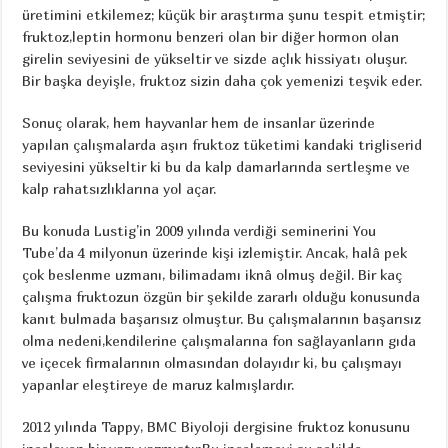
üretimini etkilemez; küçük bir araştırma şunu tespit etmiştir;
fruktoz,leptin hormonu benzeri olan bir diğer hormon olan
girelin seviyesini de yükseltir ve sizde açlık hissiyatı oluşur.
Bir başka deyişle, fruktoz sizin daha çok yemenizi teşvik eder.
Sonuç olarak, hem hayvanlar hem de insanlar üzerinde
yapılan çalışmalarda aşırı fruktoz tüketimi kandaki trigliserid
seviyesini yükseltir ki bu da kalp damarlarında sertleşme ve
kalp rahatsızlıklarına yol açar.
Bu konuda Lustig’in 2009 yılında verdiği seminerini You
Tube’da 4 milyonun üzerinde kişi izlemiştir. Ancak, halâ pek
çok beslenme uzmanı, bilimadamı iknâ olmuş değil. Bir kaç
çalışma fruktozun özgün bir şekilde zararlı olduğu konusunda
kanıt bulmada başarısız olmuştur. Bu çalışmalarının başarısız
olma nedeni,kendilerine çalışmalarına fon sağlayanların gıda
ve içecek firmalarının olmasından dolayıdır ki, bu çalışmayı
yapanlar eleştireye de maruz kalmışlardır.
2012 yılında Tappy, BMC Biyoloji dergisine fruktoz konusunu