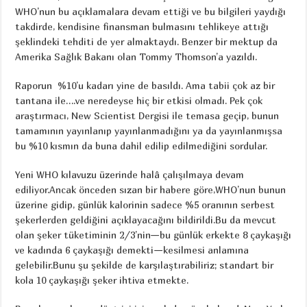
WHO’nun bu açıklamalara devam ettiği ve bu bilgileri yaydığı
takdirde, kendisine finansman bulmasını tehlikeye attığı
şeklindeki tehditi de yer almaktaydı. Benzer bir mektup da
Amerika Sağlık Bakanı olan Tommy Thomson’a yazıldı.
Raporun %10’u kadarı yine de basıldı. Ama tabii çok az bir
tantana ile….ve neredeyse hiç bir etkisi olmadı. Pek çok
araştırmacı, New Scientist Dergisi ile temasa geçip, bunun
tamamının yayınlanıp yayınlanmadığını ya da yayınlanmışsa
bu %10 kısmın da buna dahil edilip edilmediğini sordular.
Yeni WHO kılavuzu üzerinde halâ çalışılmaya devam
ediliyor.Ancak önceden sızan bir habere göre,WHO’nun bunun
üzerine gidip, günlük kalorinin sadece %5 oranının serbest
şekerlerden geldiğini açıklayacağını bildirildi.Bu da mevcut
olan şeker tüketiminin 2/3’nin—bu günlük erkekte 8 çaykaşığı
ve kadında 6 çaykaşığı demekti—kesilmesi anlamına
gelebilir.Bunu şu şekilde de karşılaştırabiliriz; standart bir
kola 10 çaykaşığı şeker ihtiva etmekte.