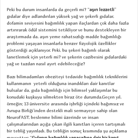
Peki bu durum insanlarda da geçerli mi? “
aşırı lezzetli
”
gıdalar diye adlandırılan yüksek yağ ve şekerli gıdalar,
dofamin seviyesini bağımlılık yapan ilaçlardan çok daha fazla
artırırarak ödül sistemini tetikliyor ve bunu destekleyen bir
araştırmada da, aşırı yeme rahatsızlığı madde bağımlılığı
problemi yaşayan insanlarla benzer fizyolojik özellikler
gösterdiği açıklanıyor. Peki, bu şekeri bağımlı olarak
lanetlemek için yeterli mi? ve şekerin cazibesini gıdalardaki
yağ ve tuzdan nasıl ayırt edebileceğiz?
Bazı bilimadamları obeziteyi tedavide bağımlılık tekniklerini
kullanmanın yeterli olduğuna inandıkları dair kanıtlar
bulsalar da, gıda bağımlılığı için bilimsel yaklaşımlar bu
konudaki kuşkuyu silmekten biraz öte durumda.Geçen yıl,
örneğin; 13 üniversite arasında işbrliği içindeki bağımsız ve
Avrupa Birliği’inden destekli mali sermayeye sahip olan
NeuroFAST, beslenme bilimi üzerinde ve insan
çalışmalarından açığa çıkan ilgili kanıtları içeren tartışmalı
bir tebliğ yayınladı. Bu tebliğin sonuç kısımında şu açıklama
mevcuttur: “
Gıdanın bağımlılık yapacağına dair bir kanıt