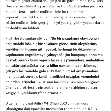
Bu rakam şeker endüstrisi için pek de güzel olmadı.New York
Üniversitesi Gıda Araştırmaları ve Halk Sağlığı’ndan profesör
Marion Nestle, şeker endüstrisinin bu rapor üzerine hile
yapacaklarını, taktiklerine paralel gidecek oyunlar—tıpkı
tütün endüstrisinin geçtiğimiz yıl yaptığı gibi– yapacaklarını
beklediklerini bildirdi.
Prof. Nestle şunları söyledi: “
Bu bir pazarlama olayı.Bunun
arkasındaki lobi, hiç bir hükümet görevlisinin aleyhlerine,
kendilerinin hoşuna gitmeyecek herhangi bir düzenleme
yapılmasını engellemeye çalışıyor.Seçim kampanyalarına mali
destek vererek bunu yapıyorlar ve eleştirmenlere, muhaliflere
de saldırıyorlar.Onlar ayrıca bilim camiasını da etkilemeye
çalışıyorlar. Genelde gıda şirketleri bilimsel araştırmalara
mali destek vererek, kendi istedikleri cevapları vermelerini
onlardan istiyorlar
.” WHO’nun başındaki kişi olan Margaret
Chan da prof.Nestle’nin açıklamalarına katıldığını ve aynı
kaygıyı duyduklarını ifade etmiştir.
O zaman ne yapılabilir? WHO’nun 2003 yılından ders
çıkardığına dair işaretler mevcut.Bu tahmin edilen %5 lik