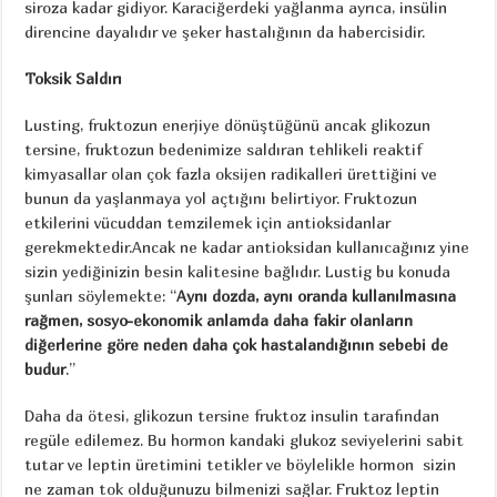
siroza kadar gidiyor. Karaciğerdeki yağlanma ayrıca, insülin
direncine dayalıdır ve şeker hastalığının da habercisidir.
Toksik Saldırı
Lusting, fruktozun enerjiye dönüştüğünü ancak glikozun
tersine, fruktozun bedenimize saldıran tehlikeli reaktif
kimyasallar olan çok fazla oksijen radikalleri ürettiğini ve
bunun da yaşlanmaya yol açtığını belirtiyor. Fruktozun
etkilerini vücuddan temzilemek için antioksidanlar
gerekmektedir.Ancak ne kadar antioksidan kullanıcağınız yine
sizin yediğinizin besin kalitesine bağlıdır. Lustig bu konuda
şunları söylemekte: “
Aynı dozda, aynı oranda kullanılmasına
rağmen, sosyo-ekonomik anlamda daha fakir olanların
diğerlerine göre neden daha çok hastalandığının sebebi de
budur
.”
Daha da ötesi, glikozun tersine fruktoz insulin tarafından
regüle edilemez. Bu hormon kandaki glukoz seviyelerini sabit
tutar ve leptin üretimini tetikler ve böylelikle hormon sizin
ne zaman tok olduğunuzu bilmenizi sağlar. Fruktoz leptin