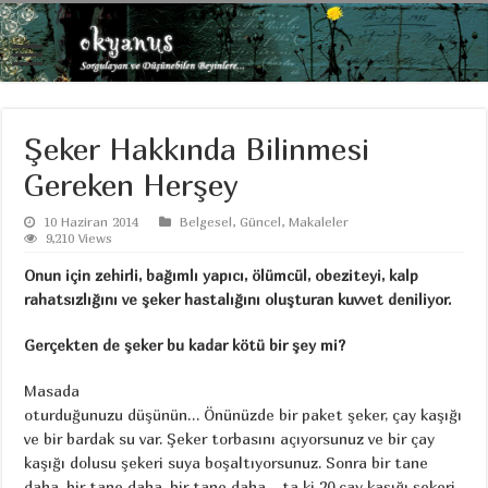
Şeker Hakkında Bilinmesi
Gereken Herşey
10 Haziran 2014
Belgesel
,
Güncel
,
Makaleler
9,210 Views
Onun için zehirli, bağımlı yapıcı, ölümcül, obeziteyi, kalp
rahatsızlığını ve şeker hastalığını oluşturan kuvvet deniliyor.
Gerçekten de şeker bu kadar kötü bir şey mi?
Masada
oturduğunuzu düşünün… Önünüzde bir paket şeker, çay kaşığı
ve bir bardak su var. Şeker torbasını açıyorsunuz ve bir çay
kaşığı dolusu şekeri suya boşaltıyorsunuz. Sonra bir tane
daha, bir tane daha, bir tane daha… ta ki 20 çay kaşığı şekeri