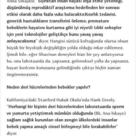
Anna Smajdor, ‘’
Sıyrıktan insan hayatı inşa etme yeteneği,
düşünülmüş reprodüktif araştırma hedefinden bir sonrası
etkisi olarak daha fazla vuku bulacaktır.Kısırlık tedavisi,
genetik hastalıkların transferini önleme, premature
bebeklerin hayatını kurtarma gibi iyi niyetli tıbbi sebepler
için yeni teknolojiler geliştikçe bunu yavaş yavaş
anlayacaksınız
’’ diyor. Hangisi sürücü koltuğunda olursa olsun
büyük bir biyolojik değişikliğin yolda olduğu inkar edilemez.
Şimdi bile, eğer Shao’nun deneyleri bize bir şey anlatıyorsa
bu, onu labotuarda da, yapsanız, geleneksel yolla da yapsanız,
hayat kıvılcımı konusuna gelindiğinde çıktıyı hiçbir zaman
öngöremezsiniz.
Neden deri hücrelerinden bebekler yapılır?
Kaliforniya’daki Stanford Hukuk Okulu’nda Hank Greely,
‘’
Herhangi bir kişinin deri hücrelerinden laboratuarda sperm
ve yumurta yetiştirmek mümkün olduğunda
(Bk. Ana hikaye)
sağlam sağlık kurumları olan zengin ülkelerdeki insanlar
bebek yapma amaçlı cinsel birleşmeyi bile bırakabilirler
’’
diyor.