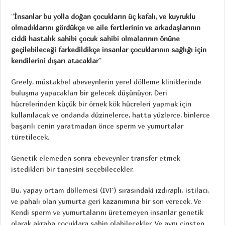
‘’
İnsanlar bu yolla doğan çocukların üç kafalı, ve kuyruklu
olmadıklarını gördükçe ve aile fertlerinin ve arkadaşlarının
ciddi hastalık sahibi çocuk sahibi olmalarının önüne
geçilebileceği farkedildikçe insanlar çocuklarının sağlığı için
kendilerini dışarı atacaklar
’’
Greely, müstakbel abeveynlerin yerel dölleme kliniklerinde
buluşma yapacakları bir gelecek düşünüyor. Deri
hücrelerinden küçük bir örnek kök hücreleri yapmak için
kullanılacak ve ondanda düzinelerce, hatta yüzlerce, binlerce
başarılı cenin yaratmadan önce sperm ve yumurtalar
türetilecek.
Genetik elemeden sonra ebeveynler transfer etmek
istedikleri bir tanesini seçebilecekler.
Bu, yapay ortam döllemesi (IVF) sırasındaki ızdıraplı, istilacı,
ve pahalı olan yumurta geri kazanımına bir son verecek. Ve
Kendi sperm ve yumurtalarını üretemeyen insanlar genetik
olarak akraba çocuklara sahip olabilecekler. Ve aynı cinsten