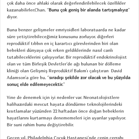
çok daha önce ahlaki olarak değerlendirilebilecek özellikler
kazanabilirler.Chan, ‘’
Bunu çok geniş bir alanda tartışmalıyız
’’
diyor.
Buna benzer gelişmeler emriyoidleri laboratuarda ne kadar
süre yetiştirebileceğimiz konusunu zorluyor, diğerleri
reprodüktif tıbbın en iç karartıcı görevlerinden biri olan
bebekleri dünyaya çok erken geldiklerinde nasıl canlı
tutabileceklerini çalışıyorlar. Bir reprodüktif endokrinolojist
olan ve tüm Birleşik Devletler’de ağı bulunan bir dölleme
kliniği olan Gelişmiş Reprodüktif Bakım’ı çalıştıran David
Adamson’a göre bu, ‘’
sıradışı şekilde zor olacak ve bu yüzyılda
sonuç elde edilemeyecektir.
’’
Yine de denemek için iyi nedenler var. Neonatolojistlere
halihazırdaki mevcut hayata döndürme teknolojilerindeki
kısıtlamalar yüzünden 22 haftadan önce doğan bebeklerin
hayatlarını kurtarmayı denememeleri için uyarılar yapılıyor.
Bir suni rahim bunu değiştirebilir.
Geçen yıl, Philadelphia Çocuk Hastanesi’nde cenin cerrahı