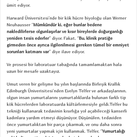
ümit ediyor.
Harward Üniversitesi’nde bir kök hücre biyoloğu olan Werner
Neuhausser ‘’
Mümkündür ki, eğer bunlar bedene
nakledilirlerse olgunlaşırlar ve kısır bireylerde doğurganlığı
yeniden tesis ederler
’’ diyor. Fakat, ‘’
Bu, klinik pratiğe
girmeden önce ayrıca ilgilenilmesi gereken tümel bir emniyet
sorunları katmanı var
’’ diye ilave ediyor.
Ve prosesi bir laboratuar tabağında tamamlamaktan hala
uzun bir mesafe uzaktayız.
Umut veren bir gelişme bu yılın başlarında Birleşik Krallık
Edinburgh Üniverisitesi’nden Evelyn Telfer ve arkadaşlarının,
olgun insan yumurtalarını yumurtalıklarda bulunan farklı tip
kök hücrelerden laboratuarda kültürlemesiyle geldi.Telfer bu
tekniği kullanarak tedavinin kısırlığa yol açabileceği kanserli
kadınlara yardım etmeyi düşünüyor. Düşünülen, tedaviden
önce yumurtalıktan bir parça çıkarmak, ve onu daha sonra
yeni yumurtalar yapmak için kullanmak. Telfer, ‘’
Yumurtalığı