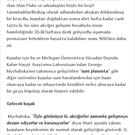
olan Alan Flake ve arkadaşları böyle bir keşif
tanımladılar:Biobag olarak adlandırılan akışkan doldurulmuş
bir kese.Bu, kuzuları doğduktan sonra dört hafta kadar canlı
tuttu ki, bu süre akciğer gelişimi hesabıyla insan
hamileliğinde 23-24 haftaya denk geliyor.Bu aşamada
premature bebeklerin hayatta kalabilme oranı %50’den daha
az.
Kuzular için bu ve Michigan Üniversitesi Vücudun Dışında
Kalan Hayat Araştırma Laboratuarı’ndan George
Mychaliska’nın takımınca geliştirilen ‘’
suni plasenta
’’ gibi
diğer sistemler kuzular suni havalandırıcılar için hazır
oluncaya kadar ve nihayetinde kendileri nefes alıncaya kadar
bir geçiş köprüsü olarak hizmet edebilir.
Gelecek kuşak
Mychaliska, ‘’
Öyle görünüyor ki, akciğerler zamanla gelişmeye
devam ediyorlar ve korunuyorlar
’’ diyor. Mart ayında takımı
kuzuların beyinlerinin de normal olarak geliştiğini gösterdi. O,