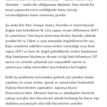
olmadan – muktedir olduğunuzu düşünün. Suni olarak bir
insan yapma becerisi verildiğinde bunu isteyip
istemediğimize karar vermemiz gerekir.
Şu anda bile Batı Avrupa, Kuzey Amerika ve Avustralya’da
doğan tüm bebeklerin % 1,5’u yapay ortam döllenmesi (IVF)
ile yaratılıyor. Yani hayat kıvılcımını beden dışında çakmak
sıradan bir iş. Fakat o, aynı zamanda öngörülemez bir şey.
Bazı ceninlerin nakilden sonra neden tutmadığı veya hem
yapay (IVF) ve hem de doğal gebeliklerde neden bazılarının
ölüp bazılarının büyümeye devam ettiği hala bilinmiyor. IVF
ayrıca rst yerinde çalışmak için yaşayabilir sperm ve
yumurtaya sahip müstakbel ana babalara bel bağlar.
Belki bu problemin üstesinden gelmek için şimdiye kadar
yapılmış en cesur atılım, sperm ve yumurtaları bedendeki
ilişkisiz hücrelerden yapmaktır. Japonya Kyoto
Üniversitesi’nden Mitinori Saitou ve arkadaşları farelerle
çalışıp yetişkin deri hücrelerini alarak herhangi bir hücre tipi
olabilme potansiyeli olan kök hücrelerine yeniden