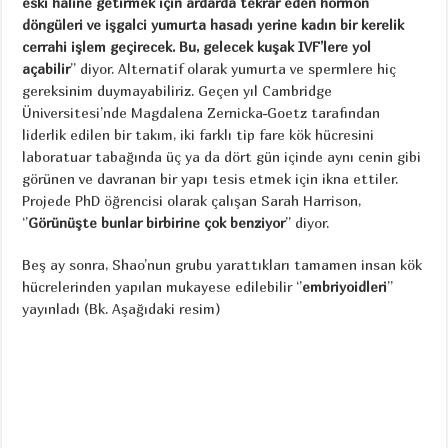
eski haline getirmek için ardarda tekrar eden hormon
döngüleri ve işgalci yumurta hasadı yerine kadın bir kerelik
cerrahi işlem geçirecek. Bu, gelecek kuşak IVF’lere yol
açabilir
’’ diyor. Alternatif olarak yumurta ve spermlere hiç
gereksinim duymayabiliriz. Geçen yıl Cambridge
Üniversitesi’nde Magdalena Zernicka-Goetz tarafından
liderlik edilen bir takım, iki farklı tip fare kök hücresini
laboratuar tabağında üç ya da dört gün içinde aynı cenin gibi
görünen ve davranan bir yapı tesis etmek için ikna ettiler.
Projede PhD öğrencisi olarak çalışan Sarah Harrison,
‘’
Görünüşte bunlar birbirine çok benziyor
’’ diyor.
Beş ay sonra, Shao’nun grubu yarattıkları tamamen insan kök
hücrelerinden yapılan mukayese edilebilir ‘’
embriyoidleri
’’
yayınladı (Bk. Aşağıdaki resim)