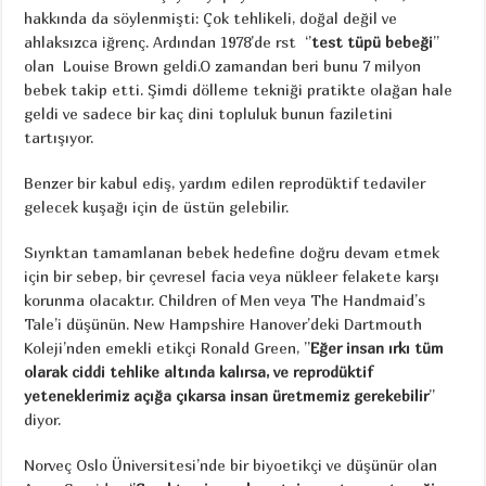
hakkında da söylenmişti: Çok tehlikeli, doğal değil ve
ahlaksızca iğrenç. Ardından 1978’de rst ‘’
test tüpü bebeği
’’
olan Louise Brown geldi.O zamandan beri bunu 7 milyon
bebek takip etti. Şimdi dölleme tekniği pratikte olağan hale
geldi ve sadece bir kaç dini topluluk bunun faziletini
tartışıyor.
Benzer bir kabul ediş, yardım edilen reprodüktif tedaviler
gelecek kuşağı için de üstün gelebilir.
Sıyrıktan tamamlanan bebek hedefine doğru devam etmek
için bir sebep, bir çevresel facia veya nükleer felakete karşı
korunma olacaktır. Children of Men veya The Handmaid’s
Tale’i düşünün. New Hampshire Hanover’deki Dartmouth
Koleji’nden emekli etikçi Ronald Green, ’’
Eğer insan ırkı tüm
olarak ciddi tehlike altında kalırsa, ve reprodüktif
yeteneklerimiz açığa çıkarsa insan üretmemiz gerekebilir
’’
diyor.
Norveç Oslo Üniversitesi’nde bir biyoetikçi ve düşünür olan