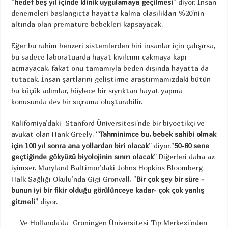
‘’
hedef beş yıl içinde klinik uygulamaya geçilmesi
’’ diyor. İnsan
denemeleri başlangıçta hayatta kalma olasılıkları %20’nin
altında olan premature bebekleri kapsayacak.
Eğer bu rahim benzeri sistemlerden biri insanlar için çalışırsa,
bu sadece laboratuarda hayat kıvılcımı çakmaya kapı
açmayacak, fakat onu tamamıyla beden dışında hayatta da
tutacak. İnsan şartlarını geliştirme araştırmamızdaki bütün
bu küçük adımlar, böylece bir sıyrıktan hayat yapma
konusunda dev bir sıçrama oluşturabilir.
Kaliforniya’daki Stanford Üniversitesi’nde bir biyoetikçi ve
avukat olan Hank Greely, ‘’
Tahminimce bu, bebek sahibi olmak
için 100 yıl sonra ana yollardan biri olacak
’’ diyor.’’
50-60 sene
geçtiğinde gökyüzü biyolojinin sınırı olacak
’’ Diğerleri daha az
iyimser. Maryland Baltimor’daki Johns Hopkins Bloomberg
Halk Sağlığı Okulu’nda Gigi Gronvall, ’’
Bir çok şey bir süre -
bunun iyi bir fikir olduğu görülünceye kadar- çok çok yanlış
gitmeli
’’ diyor.
Ve Hollanda’da Groningen Üniversitesi Tıp Merkezi’nden