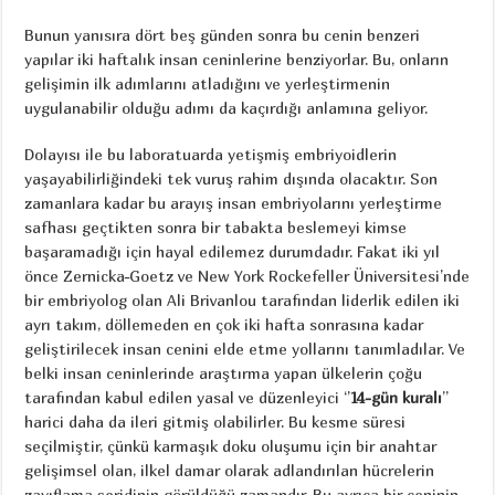
Bunun yanısıra dört beş günden sonra bu cenin benzeri
yapılar iki haftalık insan ceninlerine benziyorlar. Bu, onların
gelişimin ilk adımlarını atladığını ve yerleştirmenin
uygulanabilir olduğu adımı da kaçırdığı anlamına geliyor.
Dolayısı ile bu laboratuarda yetişmiş embriyoidlerin
yaşayabilirliğindeki tek vuruş rahim dışında olacaktır. Son
zamanlara kadar bu arayış insan embriyolarını yerleştirme
safhası geçtikten sonra bir tabakta beslemeyi kimse
başaramadığı için hayal edilemez durumdadır. Fakat iki yıl
önce Zernicka-Goetz ve New York Rockefeller Üniversitesi’nde
bir embriyolog olan Ali Brivanlou tarafından liderlik edilen iki
ayrı takım, döllemeden en çok iki hafta sonrasına kadar
geliştirilecek insan cenini elde etme yollarını tanımladılar. Ve
belki insan ceninlerinde araştırma yapan ülkelerin çoğu
tarafından kabul edilen yasal ve düzenleyici ‘’
14-gün kuralı
’’
harici daha da ileri gitmiş olabilirler. Bu kesme süresi
seçilmiştir, çünkü karmaşık doku oluşumu için bir anahtar
gelişimsel olan, ilkel damar olarak adlandırılan hücrelerin
zayıflama şeridinin görüldüğü zamandır. Bu ayrıca bir ceninin