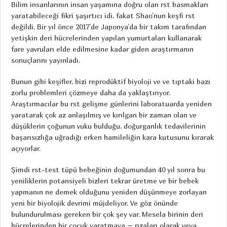
Bilim insanlarının insan yaşamına doğru olan rst basmakları
yaratabileceği fikri şaşırtıcı idi, fakat Shao’nun keşfi rst
değildi. Bir yıl önce 2017’de Japonya’da bir takım tarafından
yetişkin deri hücrelerinden yapılan yumurtaları kullanarak
fare yavruları elde edilmesine kadar giden araştırmanın
sonuçlarını yayınladı.
Bunun gibi keşifler, bizi reprodüktif biyoloji ve ve tıptaki bazı
zorlu problemleri çözmeye daha da yaklaştırıyor.
Araştırmacılar bu rst gelişme günlerini laboratuarda yeniden
yaratarak çok az anlaşılmış ve kırılgan bir zaman olan ve
düşüklerin çoğunun vuku bulduğu, doğurganlık tedavilerinin
başarısızlığa uğradığı erken hamileliğin kara kutusunu kırarak
açıyorlar.
Şimdi rst-test tüpü bebeğinin doğumundan 40 yıl sonra bu
yeniliklerin potansiyeli bizleri tekrar üretme ve bir bebek
yapmanın ne demek olduğunu yeniden düşünmeye zorlayan
yeni bir biyolojik devrimi müjdeliyor. Ve göz önünde
bulundurulması gereken bir çok şey var. Mesela birinin deri
hücrelerinden bir çocuk yaratmaya – rızaları olarak veya