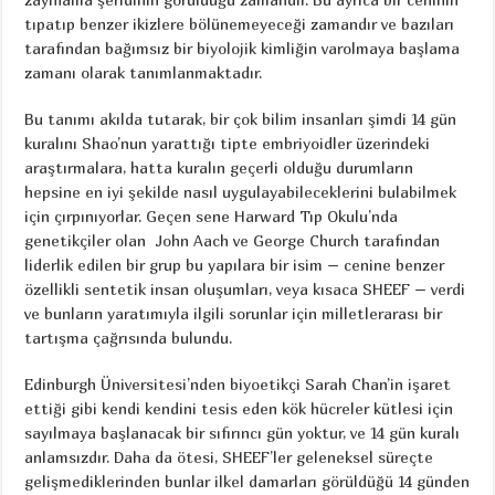
tıpatıp benzer ikizlere bölünemeyeceği zamandır ve bazıları
tarafından bağımsız bir biyolojik kimliğin varolmaya başlama
zamanı olarak tanımlanmaktadır.
Bu tanımı akılda tutarak, bir çok bilim insanları şimdi 14 gün
kuralını Shao’nun yarattığı tipte embriyoidler üzerindeki
araştırmalara, hatta kuralın geçerli olduğu durumların
hepsine en iyi şekilde nasıl uygulayabileceklerini bulabilmek
için çırpınıyorlar. Geçen sene Harward Tıp Okulu’nda
genetikçiler olan John Aach ve George Church tarafından
liderlik edilen bir grup bu yapılara bir isim – cenine benzer
özellikli sentetik insan oluşumları, veya kısaca SHEEF – verdi
ve bunların yaratımıyla ilgili sorunlar için milletlerarası bir
tartışma çağrısında bulundu.
Edinburgh Üniversitesi’nden biyoetikçi Sarah Chan’in işaret
ettiği gibi kendi kendini tesis eden kök hücreler kütlesi için
sayılmaya başlanacak bir sıfırıncı gün yoktur, ve 14 gün kuralı
anlamsızdır. Daha da ötesi, SHEEF’ler geleneksel süreçte
gelişmediklerinden bunlar ilkel damarları görüldüğü 14 günden