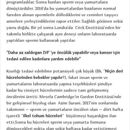
programladılar. Sonra bunları sperm veya yumurtalara
dönüştürdüler. 2016’da bu yumurtalardan bazılarını normal
fareden alınan spermlerle döllediklerini ve ceninleri taşıyıcı
annelere yerleştirdiklerini rapor ettiler. Sağlıklı görünen sekiz
yavru doğdu. Bir yıl sonra Londra’da Crick Enstitüsü’nden bir
takımla birlikte çalışarak aynı deneyi onların laboratuarda
yaptıkları spermi kullanarak yaptılar.
‘’Daha az saldırgan IVF ‘ye öncülük yapabilir veya kanser için
tedavi edilen kadınlara yardım edebilir’’
Kısırlığı tedavi edebilme potansiyeli çok büyük (Bk. ‘’
Niçin deri
hücrelerinden bebekler yapılır
?), fakat insan sperm ve
yumurtalarını laboratuarda yapma teşebbüsleri şimdiye
kadar bu cinsiyet hücrelerinin sadece tam gelişmemiş
öncülerini üretti. Mesela Cambridge’in Gurdon Enstitüsü’nde
bir gelişimsel biyolog olan Azim Surani, 2017’nin sonlarında
takımının – sperm ve yumurtaların öncüleri olan – dört hafta
işaretli ‘’
ilkel tohum hücreleri
’’ büyütmeyi başardığını ilan
etti.Sonra bu hücreleri sperm veya yumurta formuna
dönüşecekleri nokta olan sekiz haftaya kadar yetiştirmeyi