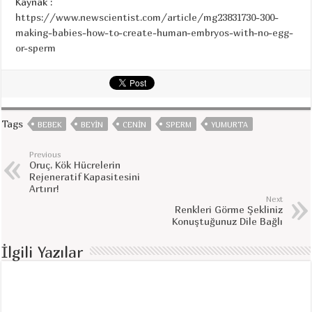
Kaynak :
https://www.newscientist.com/article/mg23831730-300-
making-babies-how-to-create-human-embryos-with-no-egg-
or-sperm
Tags
BEBEK
BEYIN
CENIN
SPERM
YUMURTA
Previous
Oruç, Kök Hücrelerin
Rejeneratif Kapasitesini
Artırır!
Next
Renkleri Görme Şekliniz
Konuştuğunuz Dile Bağlı
İlgili Yazılar