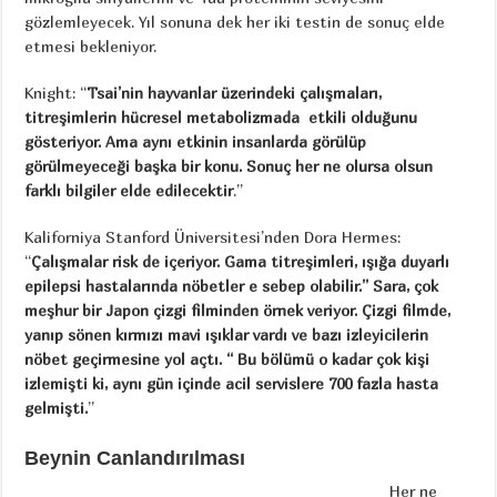
gözlemleyecek. Yıl sonuna dek her iki testin de sonuç elde
etmesi bekleniyor.
Knight: “
Tsai’nin hayvanlar üzerindeki çalışmaları,
titreşimlerin hücresel metabolizmada etkili olduğunu
gösteriyor. Ama aynı etkinin insanlarda görülüp
görülmeyeceği başka bir konu. Sonuç her ne olursa olsun
farklı bilgiler elde edilecektir
.”
Kaliforniya Stanford Üniversitesi’nden Dora Hermes:
“
Çalışmalar risk de içeriyor. Gama titreşimleri, ışığa duyarlı
epilepsi hastalarında nöbetler e sebep olabilir.” Sara, çok
meşhur bir Japon çizgi filminden örnek veriyor. Çizgi filmde,
yanıp sönen kırmızı mavi ışıklar vardı ve bazı izleyicilerin
nöbet geçirmesine yol açtı. “ Bu bölümü o kadar çok kişi
izlemişti ki, aynı gün içinde acil servislere 700 fazla hasta
gelmişti.
”
Beynin Canlandırılması
Her ne