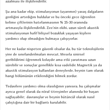
azalması ile ilişkilendirilir.
Şu ana kadar ekip, stimulasyonun (uyarımın) yavaş dalgaların
genliğini artırdığını buldular ve bu önceki gece öğrenilen
kelime çiftlerinin hatırlanmasının % 25-30 oranında
artmasıyla ilişkilendirildi. Zee’nin ekibi, uzun süreli akustik
stimulasyonun hafif bilişsel bozukluk yaşayan kişilere
yardımcı olup olmadığını bulmaya çalışıyorlar.
Her ne kadar nispeten güvenli olsalar da, bu tür teknolojilerin
yine de sınırlandırılmaları mevcut. Mesela sinirsel
geribildirimi öğrenmek kolaydır ama etki yaratması uzun
sürebilir ve sonuçlar genellikle kısa vadelidir. Magnetik ya da
akustik stimulasyon kullanılan deneylerde, beynin tam olarak
hangi bölümünün etkilendiğini bilmek zordur.
Tedavilere yardımcı olma olasılığının yanısıra, bu çalışmalar
ayrıca genel olarak da nöral titreşimler alanında bir başarı
sağlayabilir; davranışlar ve beynin bütüncül olarak nasıl
çalıştığına dair bir bağlantı kurulabilir.