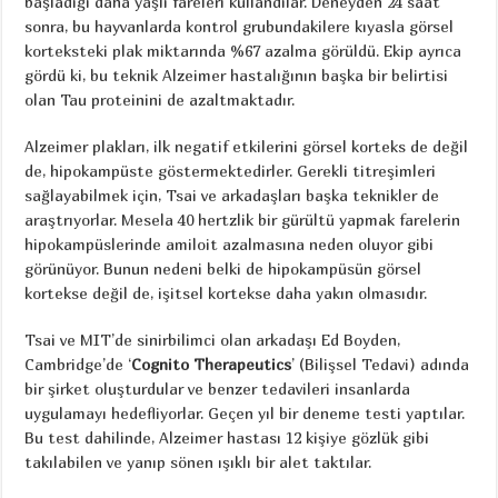
başladığı daha yaşlı fareleri kullandılar. Deneyden 24 saat
sonra, bu hayvanlarda kontrol grubundakilere kıyasla görsel
korteksteki plak miktarında %67 azalma görüldü. Ekip ayrıca
gördü ki, bu teknik Alzeimer hastalığının başka bir belirtisi
olan Tau proteinini de azaltmaktadır.
Alzeimer plakları, ilk negatif etkilerini görsel korteks de değil
de, hipokampüste göstermektedirler. Gerekli titreşimleri
sağlayabilmek için, Tsai ve arkadaşları başka teknikler de
araştrıyorlar. Mesela 40 hertzlik bir gürültü yapmak farelerin
hipokampüslerinde amiloit azalmasına neden oluyor gibi
görünüyor. Bunun nedeni belki de hipokampüsün görsel
kortekse değil de, işitsel kortekse daha yakın olmasıdır.
Tsai ve MIT’de sinirbilimci olan arkadaşı Ed Boyden,
Cambridge’de ‘
Cognito Therapeutics
’ (Bilişsel Tedavi) adında
bir şirket oluşturdular ve benzer tedavileri insanlarda
uygulamayı hedefliyorlar. Geçen yıl bir deneme testi yaptılar.
Bu test dahilinde, Alzeimer hastası 12 kişiye gözlük gibi
takılabilen ve yanıp sönen ışıklı bir alet taktılar.