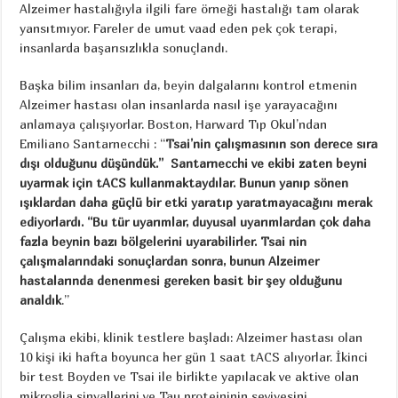
Alzeimer hastalığıyla ilgili fare örneği hastalığı tam olarak
yansıtmıyor. Fareler de umut vaad eden pek çok terapi,
insanlarda başarısızlıkla sonuçlandı.
Başka bilim insanları da, beyin dalgalarını kontrol etmenin
Alzeimer hastası olan insanlarda nasıl işe yarayacağını
anlamaya çalışıyorlar. Boston, Harward Tıp Okul’ndan
Emiliano Santarnecchi : “
Tsai’nin çalışmasının son derece sıra
dışı olduğunu düşündük.” Santarnecchi ve ekibi zaten beyni
uyarmak için tACS kullanmaktaydılar. Bunun yanıp sönen
ışıklardan daha güçlü bir etki yaratıp yaratmayacağını merak
ediyorlardı. “Bu tür uyarımlar, duyusal uyarımlardan çok daha
fazla beynin bazı bölgelerini uyarabilirler. Tsai nin
çalışmalarındaki sonuçlardan sonra, bunun Alzeimer
hastalarında denenmesi gereken basit bir şey olduğunu
analdık
.”
Çalışma ekibi, klinik testlere başladı: Alzeimer hastası olan
10 kişi iki hafta boyunca her gün 1 saat tACS alıyorlar. İkinci
bir test Boyden ve Tsai ile birlikte yapılacak ve aktive olan
mikroglia sinyallerini ve Tau proteininin seviyesini