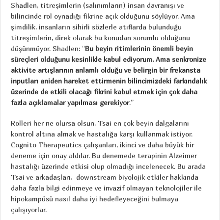
Shadlen, titreşimlerin (salınımların) insan davranışı ve
bilincinde rol oynadığı fikrine açık olduğunu söylüyor. Ama
şimdilik, insanların sihirli sözlerle atıflarda bulunduğu
titreşimlerin, direk olarak bu konudan sorumlu olduğunu
düşünmüyor. Shadlen: “
Bu beyin ritimlerinin önemli beyin
süreçleri olduğunu kesinlikle kabul ediyorum. Ama senkronize
aktivite artışlarının anlamlı olduğu ve belirgin bir frekansta
inputları aniden hareket ettirmenin bilincimizdeki farkındalık
üzerinde de etkili olacağı fikrini kabul etmek için çok daha
fazla açıklamalar yapılması gerekiyor
.”
Rolleri her ne olursa olsun, Tsai en çok beyin dalgalarını
kontrol altına almak ve hastalığa karşı kullanmak istiyor.
Cognito Therapeutics çalışanları, ikinci ve daha büyük bir
deneme için onay aldılar. Bu denemede terapinin Alzeimer
hastalığı üzerinde etkisi olup olmadığı incelenecek. Bu arada
Tsai ve arkadaşları, downstream biyolojik etkiler hakkında
daha fazla bilgi edinmeye ve invazif olmayan teknolojiler ile
hipokampüsü nasıl daha iyi hedefleyeceğini bulmaya
çalışıyorlar.