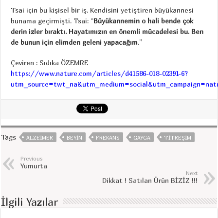
Tsai için bu kişisel bir iş. Kendisini yetiştiren büyükannesi
bunama geçirmişti. Tsai: “
Büyükannemin o hali bende çok
derin izler bıraktı. Hayatımızın en önemli mücadelesi bu. Ben
de bunun için elimden geleni yapacağım
.”
Çeviren : Sıdıka ÖZEMRE
https://www.nature.com/articles/d41586-018-02391-6?
utm_source=twt_na&utm_medium=social&utm_campaign=natu
Tags
ALZEIMER
BEYIN
FREKANS
GAYGA
TITREŞIM
Previous
Yumurta
Next
Dikkat ! Satılan Ürün BİZİZ !!!
İlgili Yazılar