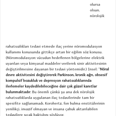
olursa
olsun,
nörolojik
rahatsızlıkları tedavi etmede ilaç yerine nöromodulasyon
kullanımı konusunda gittikçe artan bir eğilim söz konusu.
(Nöromodulasyon: vücudun hedeflenen bölgelerine elektrik
uyarıları veya kimyasal maddeler verilerek sinir aktivitesinin
değiştirilmesine dayanan bir tedavi yöntemidir.) Insel: “
Nöral
devre aktivitesini değiştirerek Parkinson, kronik ağrı, obsesif
kompulsif bozukluk ve depresyon rahatsızlıklarında
ilerlemeler kaydedilebileceğine dair çok güzel kanıtlar
bulunmaktadır
. Bu önemli çünkü şu ana dek nörolojik
rahatsızlıklarda uygulanan ilaç tedavilerinde tam bir
spesifite sağlanamadı. Korohertz, fon bulma enstitülerinin
yenilikçi, invazif olmayan ve insana çabuk aktarılabilen
tedavilere sıcak baktığını söylüyor.