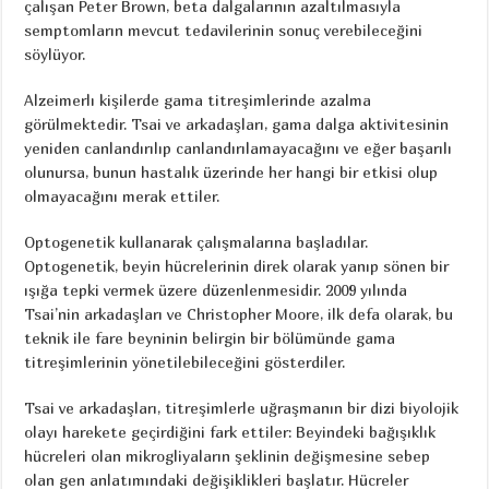
çalışan Peter Brown, beta dalgalarının azaltılmasıyla
semptomların mevcut tedavilerinin sonuç verebileceğini
söylüyor.
Alzeimerlı kişilerde gama titreşimlerinde azalma
görülmektedir. Tsai ve arkadaşları, gama dalga aktivitesinin
yeniden canlandırılıp canlandırılamayacağını ve eğer başarılı
olunursa, bunun hastalık üzerinde her hangi bir etkisi olup
olmayacağını merak ettiler.
Optogenetik kullanarak çalışmalarına başladılar.
Optogenetik, beyin hücrelerinin direk olarak yanıp sönen bir
ışığa tepki vermek üzere düzenlenmesidir. 2009 yılında
Tsai’nin arkadaşları ve Christopher Moore, ilk defa olarak, bu
teknik ile fare beyninin belirgin bir bölümünde gama
titreşimlerinin yönetilebileceğini gösterdiler.
Tsai ve arkadaşları, titreşimlerle uğraşmanın bir dizi biyolojik
olayı harekete geçirdiğini fark ettiler: Beyindeki bağışıklık
hücreleri olan mikrogliyaların şeklinin değişmesine sebep
olan gen anlatımındaki değişiklikleri başlatır. Hücreler