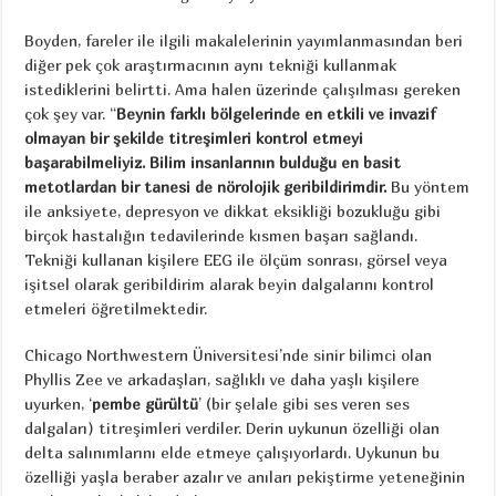
Boyden, fareler ile ilgili makalelerinin yayımlanmasından beri
diğer pek çok araştırmacının aynı tekniği kullanmak
istediklerini belirtti. Ama halen üzerinde çalışılması gereken
çok şey var. “
Beynin farklı bölgelerinde en etkili ve invazif
olmayan bir şekilde titreşimleri kontrol etmeyi
başarabilmeliyiz. Bilim insanlarının bulduğu en basit
metotlardan bir tanesi de nörolojik geribildirimdir.
Bu yöntem
ile anksiyete, depresyon ve dikkat eksikliği bozukluğu gibi
birçok hastalığın tedavilerinde kısmen başarı sağlandı.
Tekniği kullanan kişilere EEG ile ölçüm sonrası, görsel veya
işitsel olarak geribildirim alarak beyin dalgalarını kontrol
etmeleri öğretilmektedir.
Chicago Northwestern Üniversitesi’nde sinir bilimci olan
Phyllis Zee ve arkadaşları, sağlıklı ve daha yaşlı kişilere
uyurken, ‘
pembe gürültü
’ (bir şelale gibi ses veren ses
dalgaları) titreşimleri verdiler. Derin uykunun özelliği olan
delta salınımlarını elde etmeye çalışıyorlardı. Uykunun bu
özelliği yaşla beraber azalır ve anıları pekiştirme yeteneğinin