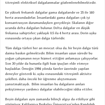
titreşimli elektriksel dalgalanmalar gözlemlenebilmektedir.
En yüksek frekanslı dalgalar gama dalgalarıdır ve 25 ile 140
hertz arasındadırlar. İnsanlardaki gama dalgaları çok iyi
konsantrasyon durumundayken gerçekleşir. Skalanın diğer
ucunda delta dalgaları bulunur. Delta dalgalar en düşük
frekansa sahiptirler; yaklaşık 0.5 ila 4 hertz arası. Derin uyku
esnasında ortaya çıkan dalga türleridir.
Tüm dalga türleri her an mevcut olsa da, bir beyin dalga türü
daima baskın gelmektedir. Bilim insanları uzun süredir bu
yoğun çalışmanın neye hizmet ettiğini anlamaya çalışıyorlar.
Son 30 yıldır da bununla ilgili bazı ipuçları elde etmeye
başladılar. Örneğin 1994 yılında fareler üzerinde yapılan
deneyler gösterdi ki, uyku esnasındaki titreşimli aktivite
şekilleri, daha önceki bir öğrenme alıştırmasını
yansıtmaktaydı. Bilim insanları bu dalgaların anıları
pekiştirmeye yardımcı dalgalar olabileceğini iddia ettiler.
Beyin dalgaları aynı zamanda bilinçli algıyı da etkiliyor gibi
görünüyor. Kaliforniya Berkeley Üniversitesi’nden Randolph