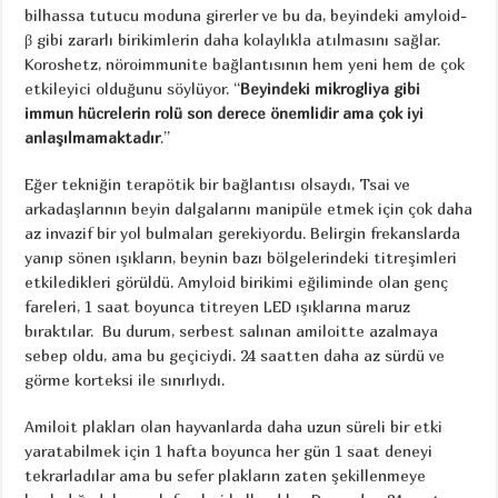
bilhassa tutucu moduna girerler ve bu da, beyindeki amyloid-
β gibi zararlı birikimlerin daha kolaylıkla atılmasını sağlar.
Koroshetz, nöroimmunite bağlantısının hem yeni hem de çok
etkileyici olduğunu söylüyor. “
Beyindeki mikrogliya gibi
immun hücrelerin rolü son derece önemlidir ama çok iyi
anlaşılmamaktadır
.”
Eğer tekniğin terapötik bir bağlantısı olsaydı, Tsai ve
arkadaşlarının beyin dalgalarını manipüle etmek için çok daha
az invazif bir yol bulmaları gerekiyordu. Belirgin frekanslarda
yanıp sönen ışıkların, beynin bazı bölgelerindeki titreşimleri
etkiledikleri görüldü. Amyloid birikimi eğiliminde olan genç
fareleri, 1 saat boyunca titreyen LED ışıklarına maruz
bıraktılar. Bu durum, serbest salınan amiloitte azalmaya
sebep oldu, ama bu geçiciydi. 24 saatten daha az sürdü ve
görme korteksi ile sınırlıydı.
Amiloit plakları olan hayvanlarda daha uzun süreli bir etki
yaratabilmek için 1 hafta boyunca her gün 1 saat deneyi
tekrarladılar ama bu sefer plakların zaten şekillenmeye