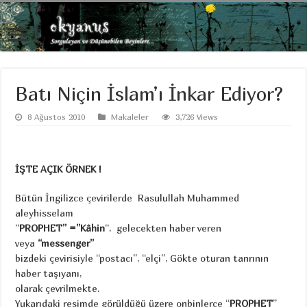
Batı Niçin İslam’ı İnkar Ediyor?
8 Ağustos 2010
Makaleler
3,726 Views
İŞTE AÇIK ÖRNEK !
Bütün İngilizce çevirilerde Rasulullah Muhammed
aleyhisselam
“
PROPHET” =”Kâhin
“, gelecekten haber veren
veya
“messenger”
bizdeki çevirisiyle “postacı”, “elçi”, Gökte oturan tanrının
haber taşıyanı,
olarak çevrilmekte.
Yukarıdaki resimde görüldüğü üzere onbinlerce “
PROPHET
”