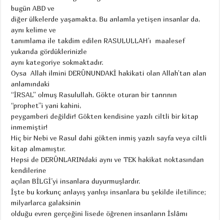
bugün ABD ve
diğer ülkelerde yaşamakta. Bu anlamla yetişen insanlar da,
aynı kelime ve
tanımlama ile takdim edilen RASULULLAH’ı maalesef
yukarıda gördüklerinizle
aynı kategoriye sokmaktadır.
Oysa Allah ilmini DERÛNUNDAKİ hakikati olan Allah’tan alan
anlamındaki
“İRSAL” olmuş Rasulullah, Gökte oturan bir tanrının
“prophet”i yani kahini,
peygamberi değildir! Gökten kendisine yazılı ciltli bir kitap
inmemiştir!
Hiç bir Nebi ve Rasul dahi gökten inmiş yazılı sayfa veya ciltli
kitap almamıştır.
Hepsi de DERÛNLARINdaki aynı ve TEK hakikat noktasından
kendilerine
açılan BİLGİ’yi insanlara duyurmuşlardır.
İşte bu korkunç anlayış yanlışı insanlara bu şekilde iletilince;
milyarlarca galaksinin
olduğu evren gerçeğini lisede öğrenen insanların İslâmı