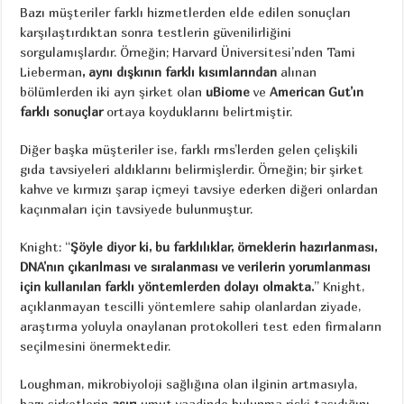
Bazı müşteriler farklı hizmetlerden elde edilen sonuçları
karşılaştırdıktan sonra testlerin güvenilirliğini
sorgulamışlardır. Örneğin; Harvard Üniversitesi’nden Tami
Lieberman
, aynı dışkının farklı kısımlarından
alınan
bölümlerden iki ayrı şirket olan
uBiome
ve
American Gut’ın
farklı sonuçlar
ortaya koyduklarını belirtmiştir.
Diğer başka müşteriler ise, farklı rms’lerden gelen çelişkili
gıda tavsiyeleri aldıklarını belirmişlerdir. Örneğin; bir şirket
kahve ve kırmızı şarap içmeyi tavsiye ederken diğeri onlardan
kaçınmaları için tavsiyede bulunmuştur.
Knight: “
Şöyle diyor ki, bu farklılıklar, örneklerin hazırlanması,
DNA’nın çıkarılması ve sıralanması ve verilerin yorumlanması
için kullanılan farklı yöntemlerden dolayı olmakta.
” Knight,
açıklanmayan tescilli yöntemlere sahip olanlardan ziyade,
araştırma yoluyla onaylanan protokolleri test eden firmaların
seçilmesini önermektedir.
Loughman, mikrobiyoloji sağlığına olan ilginin artmasıyla,
bazı şirketlerin
aşırı
umut vaadinde bulunma riski taşıdığını