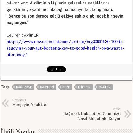
mikrobiyom diziliminin kişilerin gelecekte sağlıklarını
geliştirmeye yardımcı olacağına inanıyorlar. Loughman:
“
Bence bu son derece güçlü etkiye sahip olabilecek bir şeyin
başlangıcı
.”
Çeviren : AylinER
https://www.newscientist.com/article/mg23931930-100-is-
studying-your-gut-bacteria-key-to-good-health-or-a-waste-
of-money/
Tags
BAĞIRSAK
BAKTERI
GUT
MIKROP
SAĞLIK
Previous
Herşeyin Anahtarı
Next
Bağırsak Bakterileri Zihninize
Nasıl Müdahale Ediyor
İlgili Yazılar