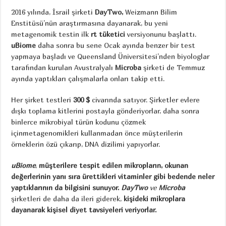
2016 yılında, İsrail şirketi
DayTwo,
Weizmann Bilim
Enstitüsü’nün araştırmasına dayanarak, bu yeni
metagenomik testin ilk
rt tüketici
versiyonunu başlattı.
uBiome
daha sonra bu sene Ocak ayında benzer bir test
yapmaya başladı ve Queensland Üniversitesi’nden biyologlar
tarafından kurulan Avustralyalı
Microba
şirketi de Temmuz
ayında yaptıkları çalışmalarla onları takip etti.
Her şirket testleri
300 $
civarında satıyor. Şirketler evlere
dışkı toplama kitlerini postayla gönderiyorlar, daha sonra
binlerce mikrobiyal türün kodunu çözmek
içinmetagenomikleri kullanmadan önce müşterilerin
örneklerin özü çıkarıp, DNA dizilimi yapıyorlar.
uBiome
,
müşterilere tespit edilen mikropların, okunan
değerlerinin yanı sıra ürettikleri vitaminler gibi bedende neler
yaptıklarının da bilgisini sunuyor.
DayTwo
ve
Microba
şirketleri de daha da ileri giderek,
kişideki mikroplara
dayanarak kişisel diyet tavsiyeleri veriyorlar.