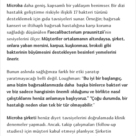
Microba
daha geniş, kapsamlı bir yaklaşım benimser. Bir dizi
hastalık geliştirme riskiyle ilişkili 17 bakteri türünü
desteklemek için gıda tavsiyeleri sunar. Örneğin; bağırsak
kanseri ve iltihaplı bağırsak hastalığına karşı koruma
sağladığı düşünülen
Faecalibacterium prausnitzii’
nin
seviyelerini ölçer.
Müşteriler ortalamanın altındaysa, şirket,
onlara yaban mersini, karpuz, kuşkonmaz, brokoli gibi
bakterinin büyümesini destekleyen besinleri yemelerini
önerir.
Bunun aslında sağlığınıza farklı bir etki yaratıp
yaratmayacağı belli değil. Loughman: “
Bu iyi bir başlangıç,
ama bizim bağırsaklarımızda daha başka binlerce bakteri var
ve biz sadece hangisinin önemli olduğunu ve birlikte nasıl
çalıştıklarını henüz anlamaya başlıyoruz.” “Çoğu durumda, bir
hastalığı neden olan tek bir tür olmayabilir
.”
Microba şirketi
henüz diyet tavsiyelerini doğrulamada klinik
denemeler yapmadı. Ancak, takip çalışmaları (follow-up
studies) için müşteri kabul etmeyi planlıyor. Şirketin