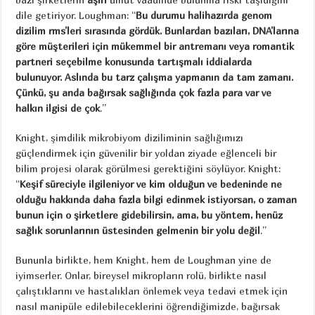
dile getiriyor. Loughman: “
Bu durumu halihazırda genom
dizilim rms’leri sırasında gördük. Bunlardan bazıları, DNA’larına
göre müşterileri için mükemmel bir antremanı veya romantik
partneri seçebilme konusunda tartışmalı iddialarda
bulunuyor. Aslında bu tarz çalışma yapmanın da tam zamanı.
Çünkü, şu anda bağırsak sağlığında çok fazla para var ve
halkın ilgisi de çok
.”
Knight, şimdilik mikrobiyom diziliminin sağlığımızı
güçlendirmek için güvenilir bir yoldan ziyade eğlenceli bir
bilim projesi olarak görülmesi gerektiğini söylüyor. Knight:
“
Keşif süreciyle ilgileniyor ve kim olduğun ve bedeninde ne
olduğu hakkında daha fazla bilgi edinmek istiyorsan, o zaman
bunun için o şirketlere gidebilirsin, ama, bu yöntem, henüz
sağlık sorunlarının üstesinden gelmenin bir yolu değil
.”
Bununla birlikte, hem Knight, hem de Loughman yine de
iyimserler. Onlar, bireysel mikropların rolü, birlikte nasıl
çalıştıklarını ve hastalıkları önlemek veya tedavi etmek için
nasıl manipüle edilebileceklerini öğrendiğimizde, bağırsak