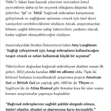
Tıbbı”), fakat bazı kaynak yönetimi sistemleri (rms)
yiyeceklerin daha iyi bir seçenek olduğunu düşünür. Bu
şirketler, “
iyi
” ve “
kötü
” bağırsak mikropları karışımınızı
geliştirmek ve sağlığınızı optimize etmek için özel diyet
tavsiyeleri verebileceklerini söylüyor. Ancak, araştırmacılar,
bilimin, sağlık bilincine sahip tüketicilere yardımcı olacak
kadar sağlam olmayabileceğini söylüyor.
Avustralya’daki Deakin Üniversitesi’nden
Amy Loughman
:
“
Sağlığı iyileştirmek için, hangi mikropların kullanılacağını
tespit etmek ve onları kullanmak büyük bir sıçrama!”
Tüketicilere doğrudan bağırsak mikrobiyom dizilimi sunan ilk
şirket, 2012 yılında kurulan
ABD rm uBiome
oldu. Tıpkı iki
kitlesel fonlama (crowdfunded) araştırma projesi
American
Gut
ve
British Gut
’un yaptığı gibi, ABD’de de
Thryve
ve
İngiltere’de de
Atlas Biomed
gibi firmalar kısa bir süre sonra
benzer araştırmalar yapmaya başladılar.
“Bağırsak mikroplarının sağlıklı şekilde dengede olması,
bizleri obezite, diyabet ve depresyona karşı koruyabilir.”