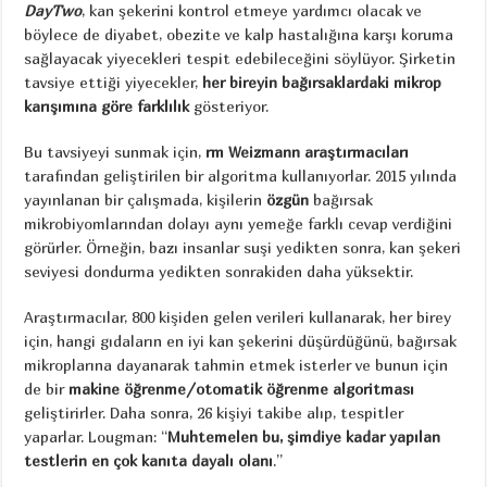
DayTwo
, kan şekerini kontrol etmeye yardımcı olacak ve
böylece de diyabet, obezite ve kalp hastalığına karşı koruma
sağlayacak yiyecekleri tespit edebileceğini söylüyor. Şirketin
tavsiye ettiği yiyecekler,
her bireyin bağırsaklardaki mikrop
karışımına göre
farklılık
gösteriyor.
Bu tavsiyeyi sunmak için,
rm
Weizmann araştırmacıları
tarafından geliştirilen bir algoritma kullanıyorlar. 2015 yılında
yayınlanan bir çalışmada, kişilerin
özgün
bağırsak
mikrobiyomlarından dolayı aynı yemeğe farklı cevap verdiğini
görürler. Örneğin, bazı insanlar suşi yedikten sonra, kan şekeri
seviyesi dondurma yedikten sonrakiden daha yüksektir.
Araştırmacılar, 800 kişiden gelen verileri kullanarak, her birey
için, hangi gıdaların en iyi kan şekerini düşürdüğünü, bağırsak
mikroplarına dayanarak tahmin etmek isterler ve bunun için
de bir
makine öğrenme/otomatik öğrenme algoritması
geliştirirler. Daha sonra, 26 kişiyi takibe alıp, tespitler
yaparlar. Lougman: “
Muhtemelen bu, şimdiye kadar yapılan
testlerin en çok kanıta dayalı olanı
.”