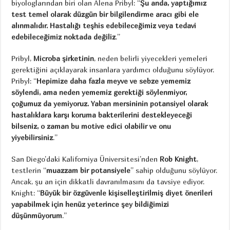
biyologlarından biri olan Alena Pribyl: “
Şu anda, yaptığımız
test temel olarak düzgün bir bilgilendirme aracı gibi ele
alınmalıdır. Hastalığı teşhis edebileceğimiz veya tedavi
edebileceğimiz noktada değiliz
.”
Pribyl,
Microba şirketinin
, neden belirli yiyecekleri yemeleri
gerektiğini açıklayarak insanlara yardımcı olduğunu söylüyor.
Pribyl: “
Hepimize daha fazla meyve ve sebze yememiz
söylendi, ama neden yememiz gerektiği söylenmiyor,
çoğumuz da yemiyoruz. Yaban mersininin potansiyel olarak
hastalıklara karşı koruma bakterilerini destekleyeceği
bilseniz, o zaman bu motive edici olabilir ve onu
yiyebilirsiniz
.”
San Diego’daki Kaliforniya Üniversitesi’nden
Rob Knight
,
testlerin “
muazzam bir potansiyele
” sahip olduğunu söylüyor.
Ancak, şu an için dikkatli davranılmasını da tavsiye ediyor.
Knight: “
Büyük bir özgüvenle kişiselleştirilmiş diyet önerileri
yapabilmek için henüz yeterince şey bildiğimizi
düşünmüyorum
.”