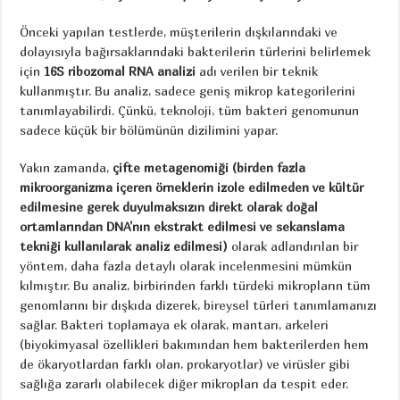
Önceki yapılan testlerde, müşterilerin dışkılarındaki ve
dolayısıyla bağırsaklarındaki bakterilerin türlerini belirlemek
için
16S ribozomal RNA analizi
adı verilen bir teknik
kullanmıştır. Bu analiz, sadece geniş mikrop kategorilerini
tanımlayabilirdi. Çünkü, teknoloji, tüm bakteri genomunun
sadece küçük bir bölümünün dizilimini yapar.
Yakın zamanda,
çifte metagenomiği
(birden fazla
mikroorganizma içeren örneklerin izole edilmeden
ve kültür
edilmesine gerek duyulmaksızın direkt olarak doğal
ortamlarından DNA’nın ekstrakt edilmesi ve sekanslama
tekniği kullanılarak analiz edilmesi)
olarak adlandırılan bir
yöntem, daha fazla detaylı olarak incelenmesini mümkün
kılmıştır. Bu analiz, birbirinden farklı türdeki mikropların tüm
genomlarını bir dışkıda dizerek, bireysel türleri tanımlamanızı
sağlar. Bakteri toplamaya ek olarak, mantarı, arkeleri
(biyokimyasal özellikleri bakımından hem bakterilerden hem
de ökaryotlardan farklı olan, prokaryotlar) ve virüsler gibi
sağlığa zararlı olabilecek diğer mikropları da tespit eder.