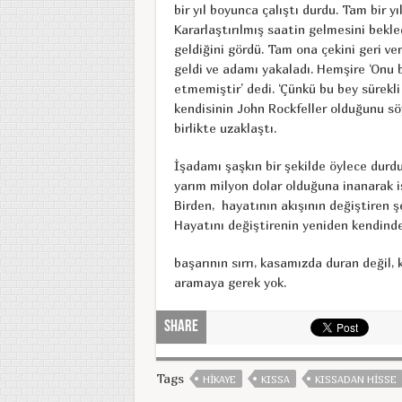
bir yıl boyunca çalıştı durdu. Tam bir y
Kararlaştırılmış saatin gelmesini bekl
geldiğini gördü. Tam ona çekini geri v
geldi ve adamı yakaladı. Hemşire ‘Onu 
etmemiştir’ dedi. ‘Çünkü bu bey sürekli
kendisinin John Rockfeller olduğunu sö
birlikte uzaklaştı.
İşadamı şaşkın bir şekilde öylece durd
yarım milyon dolar olduğuna inanarak iş
Birden, hayatının akışının değiştiren şe
Hayatını değiştirenin yeniden kendinde
başarının sırrı, kasamızda duran değil,
aramaya gerek yok.
Share
Tags
HIKAYE
KISSA
KISSADAN HISSE