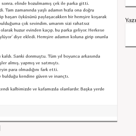
ıl sonra, elinde bozulmamış çek ile parka gitti.
edi. Tam zamanında yaşlı adamın hızla ona doğru
erip başarı öyküsünü paylaşacakken bir hemşire koşarak
Yaz
bulduğuma çok sevindim, umarım sizi rahatsız
 olarak huzur evinden kaçıp, bu parka geliyor. Herkese
ylüyor’ diye ekledi. Hemşire adamın koluna girip onunla
u kaldı. Sanki donmuştu. Tüm yıl boyunca arkasında
ler almış, yapmış ve satmıştı.
yin para olmadığını fark etti.
 bulduğu kendine güven ve inançtı.
 kendi kalbimizde ve kafamızda olanlardır. Başka yerde