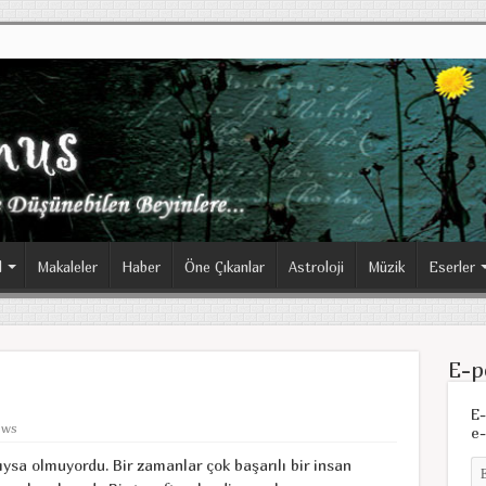
l
Makaleler
Haber
Öne Çıkanlar
Astroloji
Müzik
Eserler
E-p
E-
ews
e-
ysa olmuyordu. Bir zamanlar çok başarılı bir insan