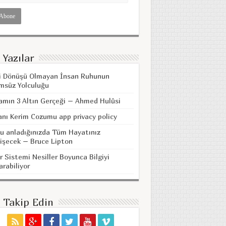
 Yazılar
i Dönüşü Olmayan İnsan Ruhunun
msüz Yolculuğu
amın 3 Altın Gerçeği – Ahmed Hulûsi
anı Kerim Cozumu app privacy policy
u anladığınızda Tüm Hayatınız
işecek – Bruce Lipton
r Sistemi Nesiller Boyunca Bilgiyi
arabiliyor
i Takip Edin