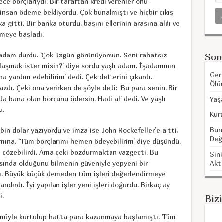
e borçlarıydı. Bir taraftan kredi verenler onu
ü insan ödeme bekliyordu. Çok bunalmıştı ve hiçbir çıkış
 gitti. Bir banka oturdu, başını ellerinin arasına aldı ve
meye başladı.
 adam durdu. ‘Çok üzgün görünüyorsun. Seni rahatsız
Son
laşmak ister misin?’ diye sordu yaşlı adam. İşadamının
Ger
a yardım edebilirim’ dedi. Çek defterini çıkardı.
Ölü
zdı. Çeki ona verirken de şöyle dedi: ‘Bu para senin. Bir
a bana olan borcunu ödersin. Hadi al’ dedi. Ve yaşlı
Yaş
u.
Kur
Bun
bin dolar yazıyordu ve imza ise John Rockefeller’e aitti,
Değ
mına. ‘Tüm borçlarımı hemen ödeyebilirim’ diye düşündü.
i çözebilirdi. Ama çeki bozdurmaktan vazgeçti. Bu
Sini
sında olduğunu bilmenin güveniyle yepyeni bir
Akt
ıldı. Büyük küçük demeden tüm işleri değerlendirmeye
ndırdı. İyi yapılan işler yeni işleri doğurdu. Birkaç ay
i.
Biz
ümüyle kurtulup hatta para kazanmaya başlamıştı. Tüm