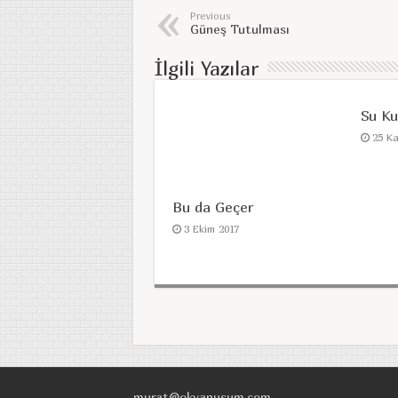
Previous
Güneş Tutulması
İlgili Yazılar
Su K
25 K
Bu da Geçer
3 Ekim 2017
murat@okyanusum.com