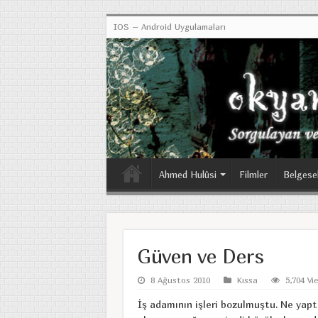
IOS – Android Uygulamaları
Ahmed Hulûsi
Filmler
Belgese
Güven ve Ders
8 Ağustos 2010
Kıssa
5,704 Vi
İş adamının işleri bozulmuştu. Ne yaptı