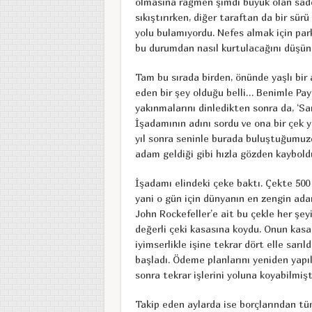
olmasına rağmen şimdi büyük olan sadec
sıkıştırırken, diğer taraftan da bir sür
yolu bulamıyordu. Nefes almak için parka
bu durumdan nasıl kurtulacağını düşün
Tam bu sırada birden, önünde yaşlı bir
eden bir şey olduğu belli… Benimle Pay
yakınmalarını dinledikten sonra da, ‘San
İşadamının adını sordu ve ona bir çek ya
yıl sonra seninle burada buluştuğumuzd
adam geldiği gibi hızla gözden kaybold
İşadamı elindeki çeke baktı. Çekte 500 
yani o gün için dünyanın en zengin ada
John Rockefeller’e ait bu çekle her şey
değerli çeki kasasına koydu. Onun kasa
iyimserlikle işine tekrar dört elle sar
başladı. Ödeme planlarını yeniden yapıla
sonra tekrar işlerini yoluna koyabilmişt
Takip eden aylarda ise borçlarından t