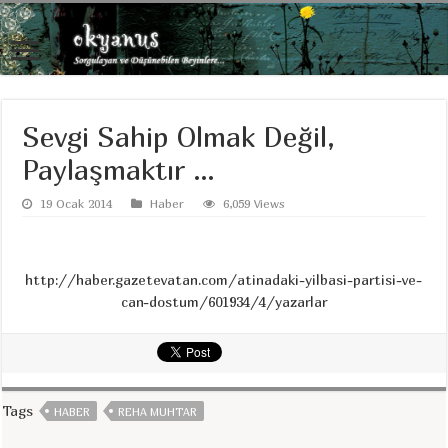
Sevgi Sahip Olmak Değil,
Paylaşmaktır …
19 Ocak 2014
Haber
6,059 Views
http://haber.gazetevatan.com/atinadaki-yilbasi-partisi-ve-
can-dostum/601934/4/yazarlar
Tags
HABER
REHA MUHTAR