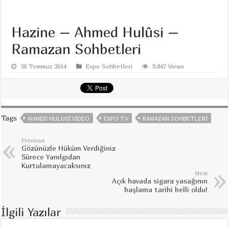
Hazine – Ahmed Hulûsi –
Ramazan Sohbetleri
26 Temmuz 2014
Expo Sohbetleri
5,847 Views
Tags
AHMED HULUSI VIDEO
EXPO TV
RAMAZAN SOHBETLERI
Previous
Gözünüzle Hüküm Verdiğiniz
Sürece Yanılgıdan
Kurtulamayacaksınız
Next
Açık havada sigara yasağının
başlama tarihi belli oldu!
İlgili Yazılar